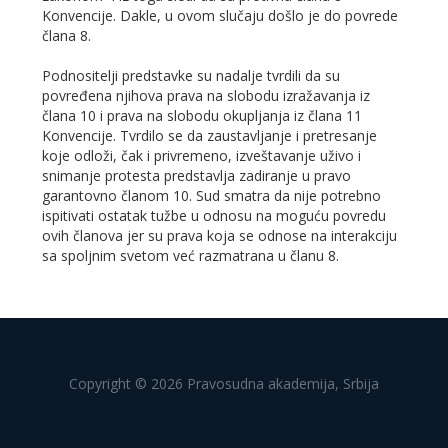
Konvencije. Dakle, u ovom slučaju došlo je do povrede
člana 8.
Podnositelji predstavke su nadalje tvrdili da su
povređena njihova prava na slobodu izražavanja iz
člana 10 i prava na slobodu okupljanja iz člana 11
Konvencije. Tvrdilo se da zaustavljanje i pretresanje
koje odloži, čak i privremeno, izveštavanje uživo i
snimanje protesta predstavlja zadiranje u pravo
garantovno članom 10. Sud smatra da nije potrebno
ispitivati ostatak tužbe u odnosu na moguću povredu
ovih članova jer su prava koja se odnose na interakciju
sa spoljnim svetom već razmatrana u članu 8.
Copyright © 2026 Pravosudna akademija, Srbija