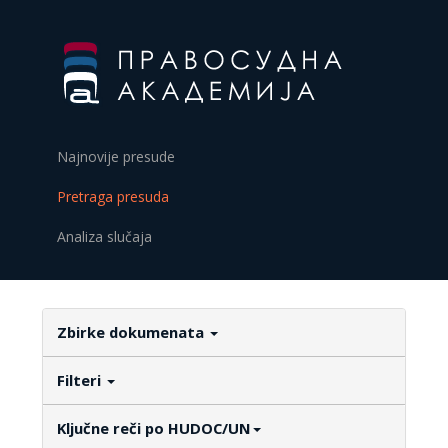
Najnovije presude
Pretraga presuda
Analiza slučaja
Zbirke dokumenata
Filteri
Ključne reči po HUDOC/UN