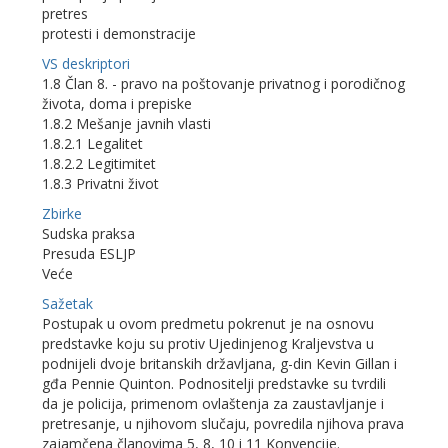
pretres
protesti i demonstracije
VS deskriptori
1.8 Član 8. - pravo na poštovanje privatnog i porodičnog
života, doma i prepiske
1.8.2 Mešanje javnih vlasti
1.8.2.1 Legalitet
1.8.2.2 Legitimitet
1.8.3 Privatni život
Zbirke
Sudska praksa
Presuda ESLJP
Veće
Sažetak
Postupak u ovom predmetu pokrenut je na osnovu
predstavke koju su protiv Ujedinjenog Kraljevstva u
podnijeli dvoje britanskih državljana, g-din Kevin Gillan i
gđa Pennie Quinton. Podnositelji predstavke su tvrdili
da je policija, primenom ovlaštenja za zaustavljanje i
pretresanje, u njihovom slučaju, povredila njihova prava
zajamčena članovima 5, 8, 10 i 11 Konvencije.