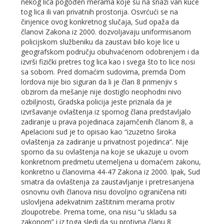
nekog lica pogođen merama koje su na snazi van kuće
tog lica ili van privatnih prostorija. Osvrćući se na
činjenice ovog konkretnog slučaja, Sud opaža da
članovi Zakona iz 2000. dozvoljavaju uniformisanom
policijskom službeniku da zaustavi bilo koje lice u
geografskom području obuhvaćenom odobrenjem i da
izvrši fizički pretres tog lica kao i svega što to lice nosi
sa sobom. Pred domaćim sudovima, premda Dom
lordova nije bio siguran da li je član 8 primenjiv s
obzirom da mešanje nije dostiglo neophodni nivo
ozbiljnosti, Gradska policija jeste priznala da je
izvršavanje ovlaštenja iz spornog člana predstavljalo
zadiranje u prava pojedinaca zajamčenih članom 8, a
Apelacioni sud je to opisao kao “izuzetno široka
ovlaštenja za zadiranje u privatnost pojedinca“. Nije
sporno da su ovlaštenja na koje se ukazuje u ovom
konkretnom predmetu utemeljena u domaćem zakonu,
konkretno u članovima 44-47 Zakona iz 2000. Ipak, Sud
smatra da ovlaštenja za zaustavljanje i pretresanjena
osnovnu ovih članova nisu dovoljno ograničena niti
uslovljena adekvatnim zaštitnim merama protiv
zloupotrebe. Prema tome, ona nisu “u skladu sa
zakonom” i iz toga sledi da su protivna članu 8