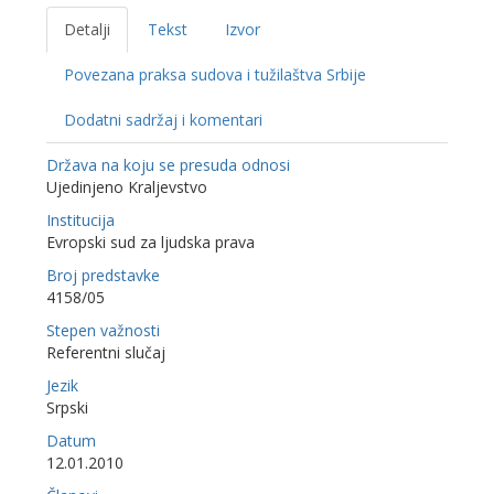
Detalji
Tekst
Izvor
Povezana praksa sudova i tužilaštva Srbije
Dodatni sadržaj i komentari
Država na koju se presuda odnosi
Ujedinjeno Kraljevstvo
Institucija
Evropski sud za ljudska prava
Broj predstavke
4158/05
Stepen važnosti
Referentni slučaj
Jezik
Srpski
Datum
12.01.2010