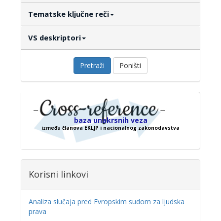
Tematske ključne reči
VS deskriptori
Pretraži
Poništi
baza unakrsnih veza
između članova EKLJP i nacionalnog zakonodavstva
Korisni linkovi
Analiza slučaja pred Evropskim sudom za ljudska
prava