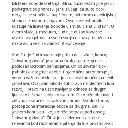
bili lišeni slobode kretanja. Bili su dužni ostati gde jesu i
podvrgnuti se pretresu, jer u slučaju da su to odbili,
mogli bi se suočiti sa hapšenjem, pritvorom u policijskoj
stanici ili krivičnom prijavom. Ovaj element prisile
ukazuje na lišavanje slobode u smislu člana 5, stav 1. U
ovom slučaju, međutim, Sud nije dužan konačno
utvrditi ovo pitanje u svetlu svojih nalaza predočenih u
nastavku u vezi sa članom 8 Konvencije.
Kao što je Sud imao ranije priliku da istakne, koncept
“privatnog života” je veoma širok pojam koji nije
podložan iscrpnim definicijama. On obuhvata fizički i
psihološki integritet osobe. Pojam lične autonomije je
veoma važno načelo koje je u osnovi tumačenja njenih
jamstava. Ovaj član takođe štiti pravo na identitet i lični
razvoj, i pravo na uspostavljanje odnosa sa drugim
ljudskim bićima i spoljnim svetom. On može obuhvatiti
aktivnosti stručne ili poslovne prirode. Shodno tome,
postoji zona interakcije osobe sa drugima, čak i u
javnom kontekstu, koja može potpasti pod opseg
“privatnog života”. Čitav je niz elemenata koji su
relevantni kod razmatranja pitanja da li je privatni život