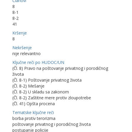
Članovi
8
8-1
8-2
41
Kršenje
8
Nekršenje
nije relevantno
Ključne reči po HUDOC/UN
(Čl. 8) Pravo na poštovanje privatnog i porodičnog
života
(Čl. 8-1) Poštovanje privatnog života
(Čl. 8-2) Mešanje
(Čl. 8-2) U skladu sa zakonom
(Čl. 8-2) Zaštitne mere protiv zloupotrebe
(Čl. 41) Opšta procena
Tematske ključne reči
borba protiv terorizma
poštovanje privatnog i porodičnog života
postupanje policije