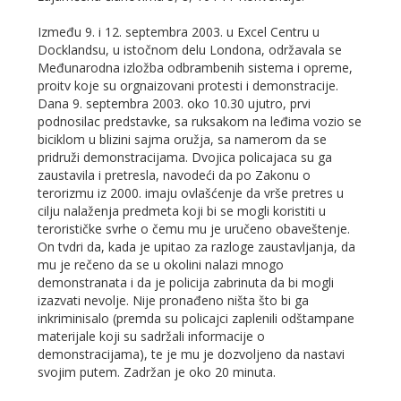
Između 9. i 12. septembra 2003. u Excel Centru u
Docklandsu, u istočnom delu Londona, održavala se
Međunarodna izložba odbrambenih sistema i opreme,
proitv koje su orgnaizovani protesti i demonstracije.
Dana 9. septembra 2003. oko 10.30 ujutro, prvi
podnosilac predstavke, sa ruksakom na leđima vozio se
biciklom u blizini sajma oružja, sa namerom da se
pridruži demonstracijama. Dvojica policajaca su ga
zaustavila i pretresla, navodeći da po Zakonu o
terorizmu iz 2000. imaju ovlašćenje da vrše pretres u
cilju nalaženja predmeta koji bi se mogli koristiti u
terorističke svrhe o čemu mu je uručeno obaveštenje.
On tvdri da, kada je upitao za razloge zaustavljanja, da
mu je rečeno da se u okolini nalazi mnogo
demonstranata i da je policija zabrinuta da bi mogli
izazvati nevolje. Nije pronađeno ništa što bi ga
inkriminisalo (premda su policajci zaplenili odštampane
materijale koji su sadržali informacije o
demonstracijama), te je mu je dozvoljeno da nastavi
svojim putem. Zadržan je oko 20 minuta.