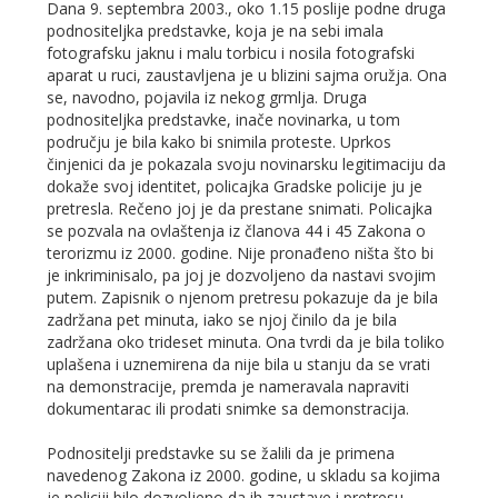
Dana 9. septembra 2003., oko 1.15 poslije podne druga
podnositeljka predstavke, koja je na sebi imala
fotografsku jaknu i malu torbicu i nosila fotografski
aparat u ruci, zaustavljena je u blizini sajma oružja. Ona
se, navodno, pojavila iz nekog grmlja. Druga
podnositeljka predstavke, inače novinarka, u tom
području je bila kako bi snimila proteste. Uprkos
činjenici da je pokazala svoju novinarsku legitimaciju da
dokaže svoj identitet, policajka Gradske policije ju je
pretresla. Rečeno joj je da prestane snimati. Policajka
se pozvala na ovlaštenja iz članova 44 i 45 Zakona o
terorizmu iz 2000. godine. Nije pronađeno ništa što bi
je inkriminisalo, pa joj je dozvoljeno da nastavi svojim
putem. Zapisnik o njenom pretresu pokazuje da je bila
zadržana pet minuta, iako se njoj činilo da je bila
zadržana oko trideset minuta. Ona tvrdi da je bila toliko
uplašena i uznemirena da nije bila u stanju da se vrati
na demonstracije, premda je nameravala napraviti
dokumentarac ili prodati snimke sa demonstracija.
Podnositelji predstavke su se žalili da je primena
navedenog Zakona iz 2000. godine, u skladu sa kojima
je policiji bilo dozvoljeno da ih zaustave i pretresu,