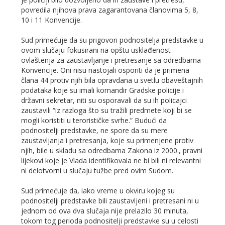
povredila njihova prava zagarantovana članovima 5, 8,
10 i 11 Konvencije.
Sud primećuje da su prigovori podnositelja predstavke u
ovom slučaju fokusirani na opštu usklađenost
ovlaštenja za zaustavljanje i pretresanje sa odredbama
Konvencije. Oni nisu nastojali osporiti da je primena
člana 44 protiv njih bila opravdana u svetlu obaveštajnih
podataka koje su imali komandir Gradske policije i
državni sekretar, niti su osporavali da su ih policajci
zaustavili “iz razloga što su tražili predmete koji bi se
mogli koristiti u terorističke svrhe.” Budući da
podnositelji predstavke, ne spore da su mere
zaustavljanja i pretresanja, koje su primenjene protiv
njih, bile u skladu sa odredbama Zakona iz 2000., pravni
lijekovi koje je Vlada identifikovala ne bi bili ni relevantni
ni delotvorni u slučaju tužbe pred ovim Sudom.
Sud primećuje da, iako vreme u okviru kojeg su
podnositelji predstavke bili zaustavljeni i pretresani ni u
jednom od ova dva slučaja nije prelazilo 30 minuta,
tokom tog perioda podnositelji predstavke su u celosti