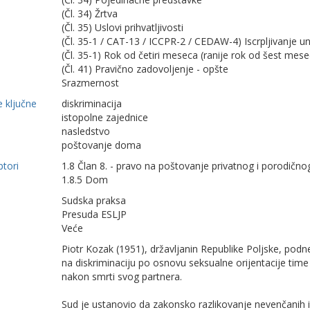
(Čl. 34) Žrtva
(Čl. 35) Uslovi prihvatljivosti
(Čl. 35-1 / CAT-13 / ICCPR-2 / CEDAW-4) Iscrpljivanje u
(Čl. 35-1) Rok od četiri meseca (ranije rok od šest mese
(Čl. 41) Pravično zadovoljenje - opšte
Srazmernost
 ključne
diskriminacija
istopolne zajednice
nasledstvo
poštovanje doma
ptori
1.8 Član 8. - pravo na poštovanje privatnog i porodično
1.8.5 Dom
Sudska praksa
Presuda ESLJP
Veće
Piotr Kozak (1951), državljanin Republike Poljske, pod
na diskriminaciju po osnovu seksualne orijentacije tim
nakon smrti svog partnera.
Sud je ustanovio da zakonsko razlikovanje nevenčanih 