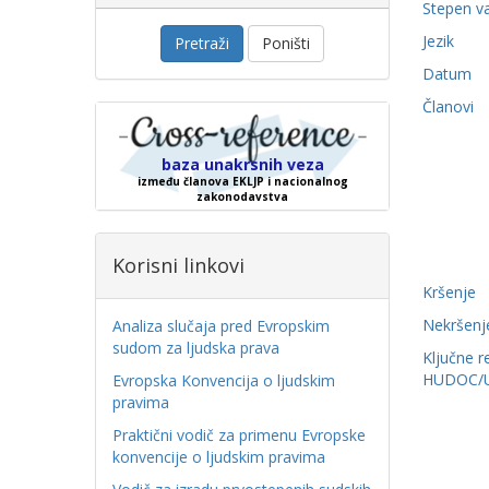
Stepen v
Jezik
Pretraži
Poništi
Datum
Članovi
baza unakrsnih veza
između članova EKLJP i nacionalnog
zakonodavstva
Korisni linkovi
Kršenje
Nekršenj
Analiza slučaja pred Evropskim
sudom za ljudska prava
Ključne r
HUDOC/
Evropska Konvencija o ljudskim
pravima
Praktični vodič za primenu Evropske
konvencije o ljudskim pravima