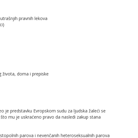
nutrašnjih pravnih lekova
ci)
g života, doma i prepiske
neo je predstavku Evropskom sudu za ljudska žaleći se
e što mu je uskraćeno pravo da nasledi zakup stana
istopolnih parova i nevenčanih heteroseksualnih parova