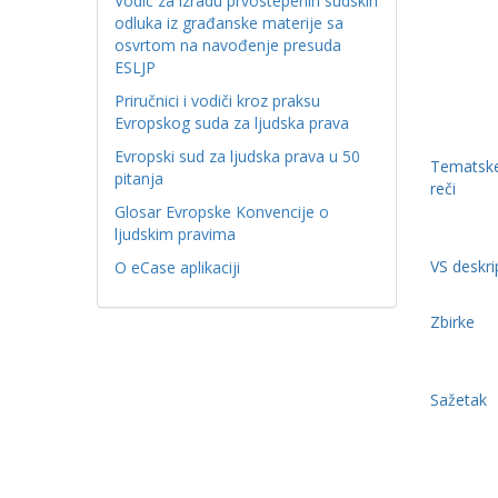
Vodič za izradu prvostepenih sudskih
odluka iz građanske materije sa
osvrtom na navođenje presuda
ESLJP
Priručnici i vodiči kroz praksu
Evropskog suda za ljudska prava
Evropski sud za ljudska prava u 50
Tematske
pitanja
reči
Glosar Evropske Konvencije o
ljudskim pravima
VS deskri
O eCase aplikaciji
Zbirke
Sažetak