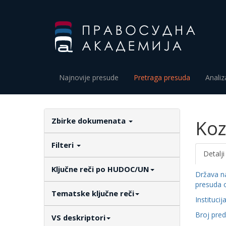
Najnovije presude
Pretraga presuda
Analiz
Zbirke dokumenata
Koz
Filteri
Detalji
Ključne reči po HUDOC/UN
Država n
presuda 
Tematske ključne reči
Institucij
Broj pre
VS deskriptori