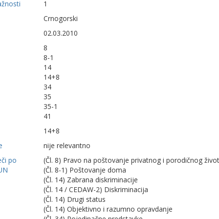
ažnosti
1
Crnogorski
02.03.2010
8
8-1
14
14+8
34
35
35-1
41
14+8
e
nije relevantno
eči po
(Čl. 8) Pravo na poštovanje privatnog i porodičnog živo
UN
(Čl. 8-1) Poštovanje doma
(Čl. 14) Zabrana diskriminacije
(Čl. 14 / CEDAW-2) Diskriminacija
(Čl. 14) Drugi status
(Čl. 14) Objektivno i razumno opravdanje
(Čl. 34) Pojedinačne predstavke