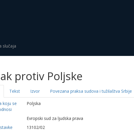
a slučaja
ak protiv Poljske
Tekst
Izvor
Povezana praksa sudova i tužilaštva Srbije
a koju se
Poljska
odnosi
a
Evropski sud za ljudska prava
dstavke
13102/02