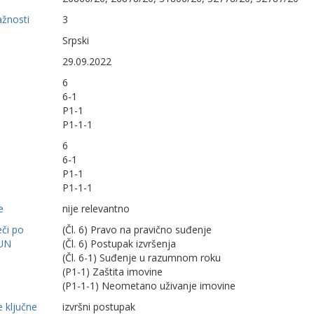
ažnosti
3
Srpski
29.09.2022
6
6-1
P1-1
P1-1-1
6
6-1
P1-1
P1-1-1
e
nije relevantno
eči po
(Čl. 6) Pravo na pravično suđenje
UN
(Čl. 6) Postupak izvršenja
(Čl. 6-1) Suđenje u razumnom roku
(P1-1) Zaštita imovine
(P1-1-1) Neometano uživanje imovine
 ključne
izvršni postupak