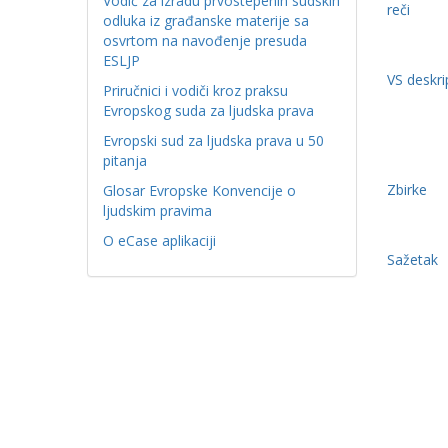
Vodič za izradu prvostepenih sudskih
reči
odluka iz građanske materije sa
osvrtom na navođenje presuda
ESLJP
VS deskri
Priručnici i vodiči kroz praksu
Evropskog suda za ljudska prava
Evropski sud za ljudska prava u 50
pitanja
Zbirke
Glosar Evropske Konvencije o
ljudskim pravima
O eCase aplikaciji
Sažetak