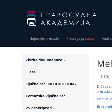
Najnovije presude
Pretraga presuda
Analiz
Zbirke dokumenata
Meh
Filteri
Detalji
Ključne reči po HUDOC/UN
Država n
presuda 
Tematske ključne reči
Institucij
Broj pre
VS deskriptori