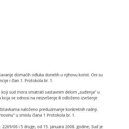
ršavanje domaćih odluka donetih u njihovu korist. Oni su
ncije i član 1. Protokola br. 1.
o koji sud mora smatrati sastavnim delom „suđenja” u
koja se odnosi na neizvršenje ili odloženo izvršenje
dstavkama naloženo preduzimanje konkretnih radnji.
ovinu” u smislu člana 1 Protokola br. 1.
. 2269/06 i 5 druge, od 15. januara 2008. godine, Sud je