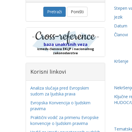
Stepen v
Pretraži
Poništi
Jezik
Datum
Članovi
baza unakrsnih veza
između članova EKLJP i nacionalnog
zakonodavstva
Kršenje
Korisni linkovi
Nekršenj
Analiza slučaja pred Evropskim
sudom za ljudska prava
Ključne r
HUDOC/
Evropska Konvencija o ljudskim
pravima
Praktični vodič za primenu Evropske
konvencije o ljudskim pravima
Tematske