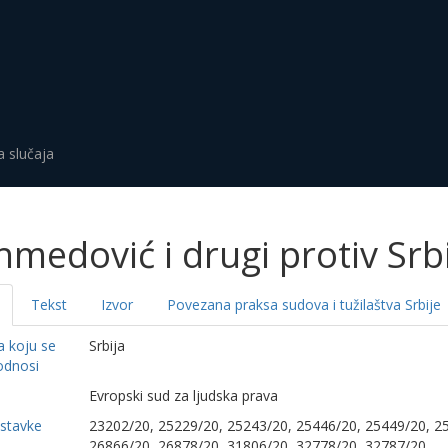
a slučaja
medović i drugi protiv Srb
Tekst
Izvor
Povezana praksa sudova i tužilaštva Srbije
a koju se
Srbija
odnosi
a
Evropski sud za ljudska prava
dstavke
23202/20, 25229/20, 25243/20, 25446/20, 25449/20, 2
26866/20, 26878/20, 31806/20, 32778/20, 32787/20