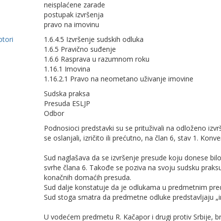
neisplaćene zarade
postupak izvršenja
pravo na imovinu
ptori
1.6.4.5 Izvršenje sudskih odluka
1.6.5 Pravično suđenje
1.6.6 Rasprava u razumnom roku
1.16.1 Imovina
1.16.2.1 Pravo na neometano uživanje imovine
Sudska praksa
Presuda ESLJP
Odbor
Podnosioci predstavki su se prituživali na odloženo izv
se oslanjali, izričito ili prećutno, na član 6, stav 1. Konve
Sud naglašava da se izvršenje presude koju donese bil
svrhe člana 6. Takođe se poziva na svoju sudsku praksu 
konačnih domaćih presuda.
Sud dalјe konstatuje da je odlukama u predmetnim pre
Sud stoga smatra da predmetne odluke predstavlјaju „im
U vodećem predmetu R. Kačapor i drugi protiv Srbije, br