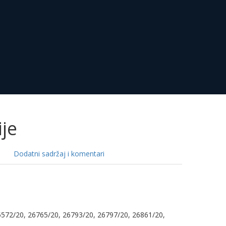
ije
Dodatni sadržaj i komentari
5572/20, 26765/20, 26793/20, 26797/20, 26861/20,