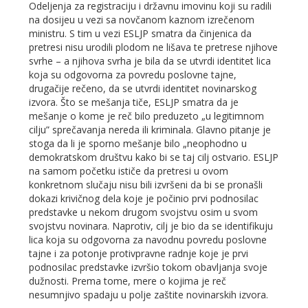
Odeljenja za registraciju i državnu imovinu koji su radili
na dosijeu u vezi sa novčanom kaznom izrečenom
ministru. S tim u vezi ESLJP smatra da činjenica da
pretresi nisu urodili plodom ne lišava te pretrese njihove
svrhe – a njihova svrha je bila da se utvrdi identitet lica
koja su odgovorna za povredu poslovne tajne,
drugačije rečeno, da se utvrdi identitet novinarskog
izvora. Što se mešanja tiče, ESLJP smatra da je
mešanje o kome je reč bilo preduzeto „u legitimnom
cilju” sprečavanja nereda ili kriminala. Glavno pitanje je
stoga da li je sporno mešanje bilo „neophodno u
demokratskom društvu kako bi se taj cilj ostvario. ESLJP
na samom početku ističe da pretresi u ovom
konkretnom slučaju nisu bili izvršeni da bi se pronašli
dokazi krivičnog dela koje je počinio prvi podnosilac
predstavke u nekom drugom svojstvu osim u svom
svojstvu novinara. Naprotiv, cilj je bio da se identifikuju
lica koja su odgovorna za navodnu povredu poslovne
tajne i za potonje protivpravne radnje koje je prvi
podnosilac predstavke izvršio tokom obavljanja svoje
dužnosti. Prema tome, mere o kojima je reč
nesumnjivo spadaju u polje zaštite novinarskih izvora.