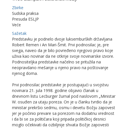
Zbirke
Sudska praksa
Presuda ESLJP
Veće
Sažetak
Predstavku je podnelo dvoje luksemburških državljana
Robert Remen i An Mari-Šmit. Prvi podnosilac je, pre
svega, naveo da je bilo povređeno njegovo pravo koje
uživa kao novinar da ne otkrije svoje novinarske izvore.
Podnositeljka predstavke načelno se pritužila na
neopravdano mešanje u njeno pravo na poštovanje
njenog doma.
Prvi podnosilac predstavke je postupajući u svojstvu
novinara 21. jula 1998. godine objavio članak u
dnevnom listu Lecburger žurnal pod naslovom „Ministar
W. osuđen za utaju poreza. On je u članku tvrdio da je
ministar prekršio sedmu, osmu i devetu Božju zapovest
jer je počinio prevare sa porezom na dodatnu vrednost
i da bi se za političara koji pripada političkoj desnici
moglo očekivati da ozbiljnije shvata Božje zapovesti