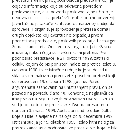
predstavlja delikt prvog podnosioca predstavke koji je
objavio informacije koje su otkrivene povredom
poslovne tajne, a tu povredu poslovne tajne učinilo je
nepoznato lice ili lica prekršivši profesionalno poverenje.
Javni tužilac je takođe zahtevao od istražnog sudije da
sprovede ili organizuje sprovođenje pretresa doma i
drugih objekata koji eventualno pripadaju prvom
podnosiocu predstavke, poslovnih prostorija Lecburger
žurnal i kancelarija Odeljenja za registraciju i državnu
imovinu, nakon čega su izvršeni razni pretresi. Prvi
podnosilac predstavke je 21. oktobra 1998. zatražio
odluku kojom će biti poništeni nalozi za pretres izdati 9.
oktobra 1998. i sve istražne radnje koje su dotad u
skladu s tim nalozima preduzete, posebno pretresi koji
su sprovedeni 19. oktobra 1998. godine. Pored
argumenata zasnovanih na unutrašnjem pravu, on se
pozvao na povredu člana 10. Konvencije naglasivši da
ima pravo na zaštitu svojih novinarskih izvora. Okružni
sud je odbacio obe predstavke. Dvema presudama
donetim 3. marta 1999. Apelacioni sud je odbio žalbe
koje su bile izjavljene na naloge od 9. decembra 1998.
Istražni sudija je 19. oktobra 1998. izdao hitni nalog za
pretres kancelarije podnositeljke predstavke, koja je bila