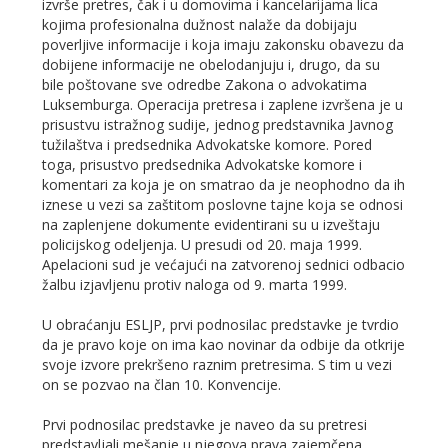
izvrše pretres, čak i u domovima i kancelarijama lica
kojima profesionalna dužnost nalaže da dobijaju
poverljive informacije i koja imaju zakonsku obavezu da
dobijene informacije ne obelodanjuju i, drugo, da su
bile poštovane sve odredbe Zakona o advokatima
Luksemburga. Operacija pretresa i zaplene izvršena je u
prisustvu istražnog sudije, jednog predstavnika Javnog
tužilaštva i predsednika Advokatske komore. Pored
toga, prisustvo predsednika Advokatske komore i
komentari za koja je on smatrao da je neophodno da ih
iznese u vezi sa zaštitom poslovne tajne koja se odnosi
na zaplenjene dokumente evidentirani su u izveštaju
policijskog odeljenja. U presudi od 20. maja 1999.
Apelacioni sud je većajući na zatvorenoj sednici odbacio
žalbu izjavljenu protiv naloga od 9. marta 1999.
U obraćanju ESLJP, prvi podnosilac predstavke je tvrdio
da je pravo koje on ima kao novinar da odbije da otkrije
svoje izvore prekršeno raznim pretresima. S tim u vezi
on se pozvao na član 10. Konvencije.
Prvi podnosilac predstavke je naveo da su pretresi
predstavljali mešanje u njegova prava zajemčena