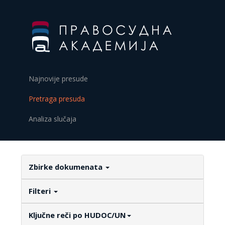
Najnovije presude
Pretraga presuda
Analiza slučaja
Zbirke dokumenata
Filteri
Ključne reči po HUDOC/UN