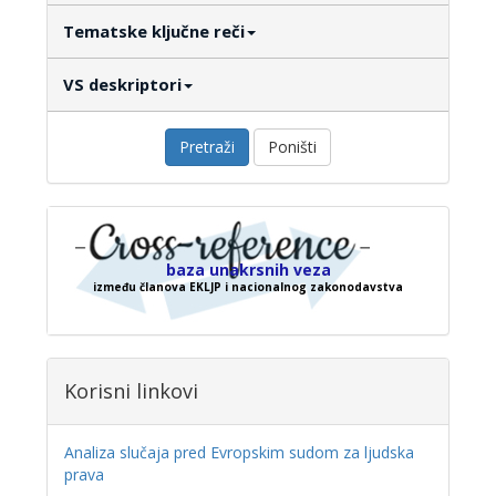
Tematske ključne reči
VS deskriptori
Pretraži
Poništi
baza unakrsnih veza
između članova EKLJP i nacionalnog zakonodavstva
Korisni linkovi
Analiza slučaja pred Evropskim sudom za ljudska
prava