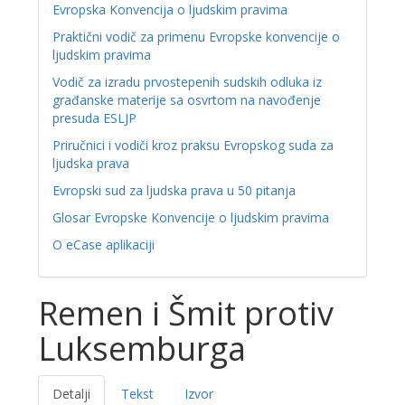
Evropska Konvencija o ljudskim pravima
Praktični vodič za primenu Evropske konvencije o
ljudskim pravima
Vodič za izradu prvostepenih sudskih odluka iz
građanske materije sa osvrtom na navođenje
presuda ESLJP
Priručnici i vodiči kroz praksu Evropskog suda za
ljudska prava
Evropski sud za ljudska prava u 50 pitanja
Glosar Evropske Konvencije o ljudskim pravima
O eCase aplikaciji
Remen i Šmit protiv
Luksemburga
Detalji
Tekst
Izvor