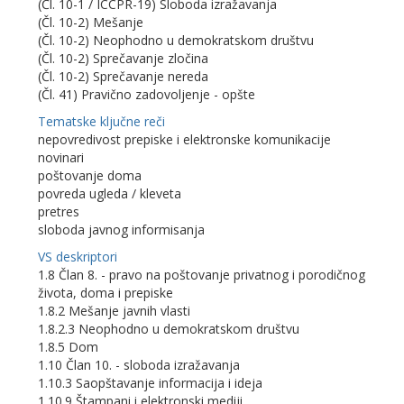
(Čl. 10-1 / ICCPR-19) Sloboda izražavanja
(Čl. 10-2) Mešanje
(Čl. 10-2) Neophodno u demokratskom društvu
(Čl. 10-2) Sprečavanje zločina
(Čl. 10-2) Sprečavanje nereda
(Čl. 41) Pravično zadovoljenje - opšte
Tematske ključne reči
nepovredivost prepiske i elektronske komunikacije
novinari
poštovanje doma
povreda ugleda / kleveta
pretres
sloboda javnog informisanja
VS deskriptori
1.8 Član 8. - pravo na poštovanje privatnog i porodičnog
života, doma i prepiske
1.8.2 Mešanje javnih vlasti
1.8.2.3 Neophodno u demokratskom društvu
1.8.5 Dom
1.10 Član 10. - sloboda izražavanja
1.10.3 Saopštavanje informacija i ideja
1.10.9 Štampani i elektronski mediji