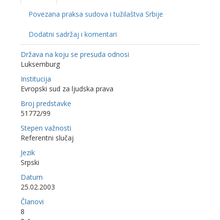
Povezana praksa sudova i tužilaštva Srbije
Dodatni sadržaj i komentari
Država na koju se presuda odnosi
Luksemburg
Institucija
Evropski sud za ljudska prava
Broj predstavke
51772/99
Stepen važnosti
Referentni slučaj
Jezik
Srpski
Datum
25.02.2003
Članovi
8