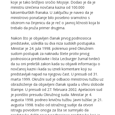
koje je tako brižljivo sročio Mojsije. Dodao je da je
ministru izrečena novčana kazna od 100.000
luksemburških franaka. U zaključku je naveo da je
ministrovo ponašanje bilo posebno sramotno s
obzirom na činjenicu da je reč o javnoj ličnosti koja bi
trebalo da pruža primer drugima.
Nakon što je objavljen članak prvog podnosioca
predstavke, usledila su dva niza sudskih postupaka.
Ministar je 24. jula 1998. pokrenuo pred Okružnim
sudom postupak za naknadu štete protiv prvog
podnosioca predstavke i lista Lecburger žurnal tvrdeći
da su oni prekršili zakon kada su objavili informaciju o
novčanoj kazni i kada su izneli komentare koji su
predstavljali napad na njegovu čast. U presudi od 31.
marta 1999. Okružni sud je odbacio ministrovu tužbu uz
obrazloženje da objavljeni članak spada u sferu slobode
štampe. U presudi od 27. februara 2002. Apelacioni sud
je poništio presudu Okružnog suda. Ministar je 4.
avgusta 1998. podneo krivičnu tužbu. Javni tužilac je 21.
avgusta 1998. tražio od istražnog sudije da otvori
istragu povodom onoga za šta se sumnjalo da