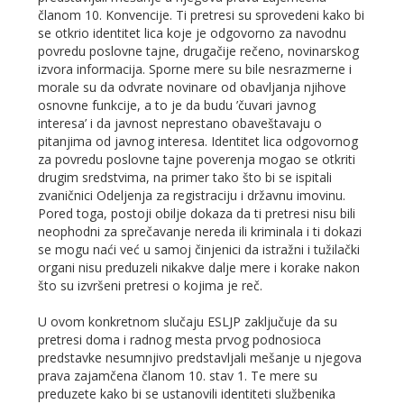
članom 10. Konvencije. Ti pretresi su sprovedeni kako bi
se otkrio identitet lica koje je odgovorno za navodnu
povredu poslovne tajne, drugačije rečeno, novinarskog
izvora informacija. Sporne mere su bile nesrazmerne i
morale su da odvrate novinare od obavljanja njihove
osnovne funkcije, a to je da budu ’čuvari javnog
interesa’ i da javnost neprestano obaveštavaju o
pitanjima od javnog interesa. Identitet lica odgovornog
za povredu poslovne tajne poverenja mogao se otkriti
drugim sredstvima, na primer tako što bi se ispitali
zvaničnici Odeljenja za registraciju i državnu imovinu.
Pored toga, postoji obilje dokaza da ti pretresi nisu bili
neophodni za sprečavanje nereda ili kriminala i ti dokazi
se mogu naći već u samoj činjenici da istražni i tužilački
organi nisu preduzeli nikakve dalje mere i korake nakon
što su izvršeni pretresi o kojima je reč.
U ovom konkretnom slučaju ESLJP zaključuje da su
pretresi doma i radnog mesta prvog podnosioca
predstavke nesumnjivo predstavljali mešanje u njegova
prava zajamčena članom 10. stav 1. Te mere su
preduzete kako bi se ustanovili identiteti službenika