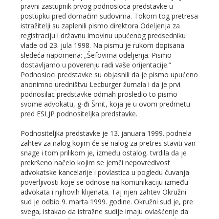
pravni zastupnik prvog podnosioca predstavke u
postupku pred domaćim sudovima. Tokom tog pretresa
istražitelji su zaplenili pismo direktora Odeljenja za
registraciju i državnu imovinu upućenog predsedniku
vlade od 23. jula 1998. Na pismu je rukom dopisana
sledeća napomena: „Šefovima odeljenja. Pismo
dostavljamo u poverenju radi vaše orijentacije.”
Podnosioci predstavke su objasnili da je pismo upućeno
anonimno uredništvu Lecburger žurnala i da je prvi
podnosilac predstavke odmah prosledio to pismo
svome advokatu, g-đi Šmit, koja je u ovom predmetu
pred ESLJP podnositeljka predstavke.
Podnositeljka predstavke je 13. januara 1999. podnela
zahtev za nalog kojim će se nalog za pretres staviti van
snage i tom prilikom je, između ostalog, tvrdila da je
prekršeno načelo kojim se jemči nepovredivost
advokatske kancelarije i povlastica u pogledu čuvanja
poverljivosti koje se odnose na komunikaciju između
advokata i njihovih klijenata. Taj njen zahtev Okružni
sud je odbio 9. marta 1999. godine. Okružni sud je, pre
svega, istakao da istražne sudije imaju ovlašćenje da