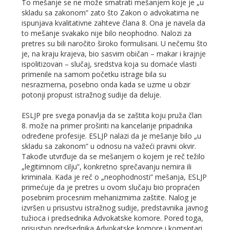
To mešanje se ne može smatrati mešanjem koje je „u
skladu sa zakonom” zato što Zakon o advokatima ne
ispunjava kvalitativne zahteve člana 8. Ona je navela da
to mešanje svakako nije bilo neophodno. Nalozi za
pretres su bili naročito široko formulisani. U nečemu što
je, na kraju krajeva, bio sasvim običan – makar i krajnje
ispolitizovan – slučaj, sredstva koja su domaće vlasti
primenile na samom početku istrage bila su
nesrazmerna, posebno onda kada se uzme u obzir
potonji propust istražnog sudije da deluje.
ESLJP pre svega ponavlja da se zaštita koju pruža član
8. može na primer proširiti na kancelarije pripadnika
određene profesije. ESLJP nalazi da je mešanje bilo „u
skladu sa zakonom” u odnosu na važeći pravni okvir.
Takođe utvrđuje da se mešanjem o kojem je reč težilo
„legitimnom cilju”, konkretno sprečavanju nemira ili
kriminala. Kada je reč o „neophodnosti” mešanja, ESLJP
primećuje da je pretres u ovom slučaju bio propraćen
posebnim procesnim mehanizmima zaštite. Nalog je
izvršen u prisustvu istražnog sudije, predstavnika javnog
tužioca i predsednika Advokatske komore. Pored toga,
prisustvo predsednika Advokatske komore i komentari