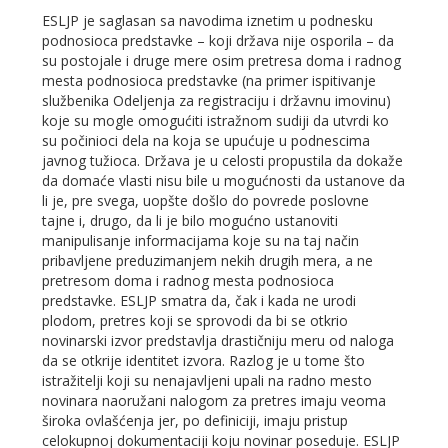
ESLJP je saglasan sa navodima iznetim u podnesku
podnosioca predstavke – koji država nije osporila – da
su postojale i druge mere osim pretresa doma i radnog
mesta podnosioca predstavke (na primer ispitivanje
službenika Odeljenja za registraciju i državnu imovinu)
koje su mogle omogućiti istražnom sudiji da utvrdi ko
su počinioci dela na koja se upućuje u podnescima
javnog tužioca. Država je u celosti propustila da dokaže
da domaće vlasti nisu bile u mogućnosti da ustanove da
li je, pre svega, uopšte došlo do povrede poslovne
tajne i, drugo, da li je bilo mogućno ustanoviti
manipulisanje informacijama koje su na taj način
pribavljene preduzimanjem nekih drugih mera, a ne
pretresom doma i radnog mesta podnosioca
predstavke. ESLJP smatra da, čak i kada ne urodi
plodom, pretres koji se sprovodi da bi se otkrio
novinarski izvor predstavlja drastičniju meru od naloga
da se otkrije identitet izvora. Razlog je u tome što
istražitelji koji su nenajavljeni upali na radno mesto
novinara naoružani nalogom za pretres imaju veoma
široka ovlašćenja jer, po definiciji, imaju pristup
celokupnoj dokumentaciji koju novinar poseduje. ESLJP