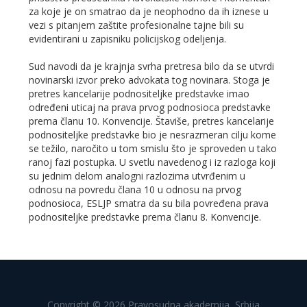
za koje je on smatrao da je neophodno da ih iznese u
vezi s pitanjem zaštite profesionalne tajne bili su
evidentirani u zapisniku policijskog odeljenja.
Sud navodi da je krajnja svrha pretresa bilo da se utvrdi
novinarski izvor preko advokata tog novinara. Stoga je
pretres kancelarije podnositeljke predstavke imao
određeni uticaj na prava prvog podnosioca predstavke
prema članu 10. Konvencije. Štaviše, pretres kancelarije
podnositeljke predstavke bio je nesrazmeran cilju kome
se težilo, naročito u tom smislu što je sproveden u tako
ranoj fazi postupka. U svetlu navedenog i iz razloga koji
su jednim delom analogni razlozima utvrđenim u
odnosu na povredu člana 10 u odnosu na prvog
podnosioca, ESLJP smatra da su bila povređena prava
podnositeljke predstavke prema članu 8. Konvencije.
Copyright © 2026 Pravosudna akademija, Srbija