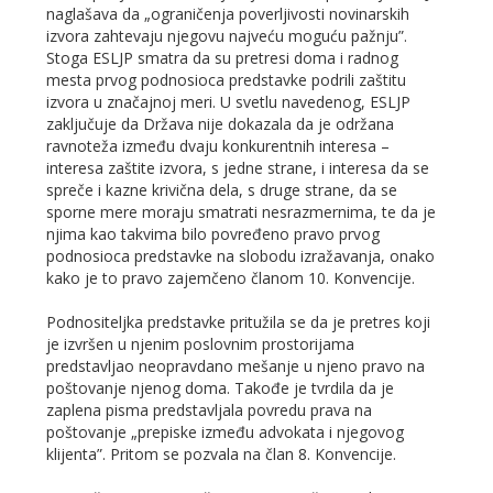
naglašava da „ograničenja poverljivosti novinarskih
izvora zahtevaju njegovu najveću moguću pažnju”.
Stoga ESLJP smatra da su pretresi doma i radnog
mesta prvog podnosioca predstavke podrili zaštitu
izvora u značajnoj meri. U svetlu navedenog, ESLJP
zaključuje da Država nije dokazala da je održana
ravnoteža između dvaju konkurentnih interesa –
interesa zaštite izvora, s jedne strane, i interesa da se
spreče i kazne krivična dela, s druge strane, da se
sporne mere moraju smatrati nesrazmernima, te da je
njima kao takvima bilo povređeno pravo prvog
podnosioca predstavke na slobodu izražavanja, onako
kako je to pravo zajemčeno članom 10. Konvencije.
Podnositeljka predstavke pritužila se da je pretres koji
je izvršen u njenim poslovnim prostorijama
predstavljao neopravdano mešanje u njeno pravo na
poštovanje njenog doma. Takođe je tvrdila da je
zaplena pisma predstavljala povredu prava na
poštovanje „prepiske između advokata i njegovog
klijenta”. Pritom se pozvala na član 8. Konvencije.