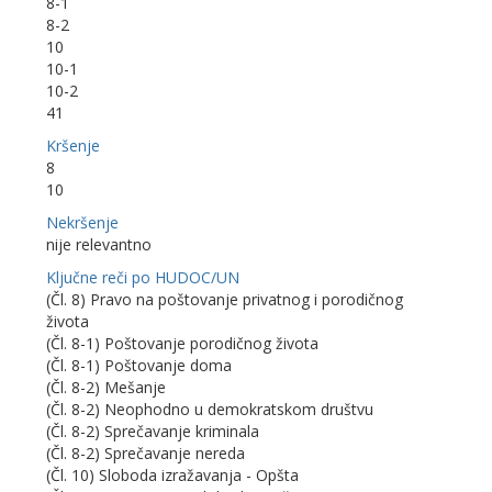
8-1
8-2
10
10-1
10-2
41
Kršenje
8
10
Nekršenje
nije relevantno
Ključne reči po HUDOC/UN
(Čl. 8) Pravo na poštovanje privatnog i porodičnog
života
(Čl. 8-1) Poštovanje porodičnog života
(Čl. 8-1) Poštovanje doma
(Čl. 8-2) Mešanje
(Čl. 8-2) Neophodno u demokratskom društvu
(Čl. 8-2) Sprečavanje kriminala
(Čl. 8-2) Sprečavanje nereda
(Čl. 10) Sloboda izražavanja - Opšta