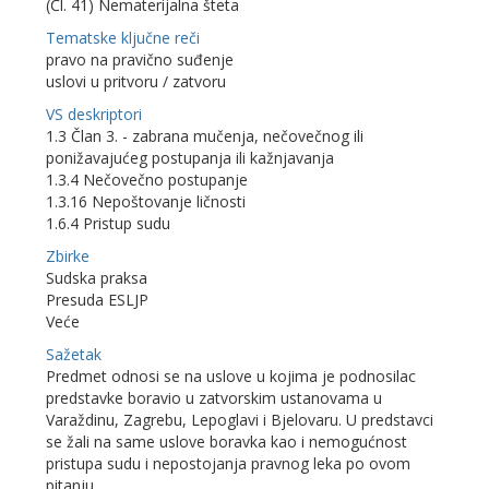
(Čl. 41) Nematerijalna šteta
Tematske ključne reči
pravo na pravično suđenje
uslovi u pritvoru / zatvoru
VS deskriptori
1.3 Član 3. - zabrana mučenja, nečovečnog ili
ponižavajućeg postupanja ili kažnjavanja
1.3.4 Nečovečno postupanje
1.3.16 Nepoštovanje ličnosti
1.6.4 Pristup sudu
Zbirke
Sudska praksa
Presuda ESLJP
Veće
Sažetak
Predmet odnosi se na uslove u kojima je podnosilac
predstavke boravio u zatvorskim ustanovama u
Varaždinu, Zagrebu, Lepoglavi i Bjelovaru. U predstavci
se žali na same uslove boravka kao i nemogućnost
pristupa sudu i nepostojanja pravnog leka po ovom
pitanju.