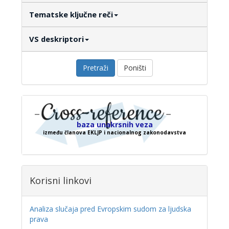
Tematske ključne reči
VS deskriptori
Pretraži
Poništi
baza unakrsnih veza
između članova EKLJP i nacionalnog zakonodavstva
Korisni linkovi
Analiza slučaja pred Evropskim sudom za ljudska
prava