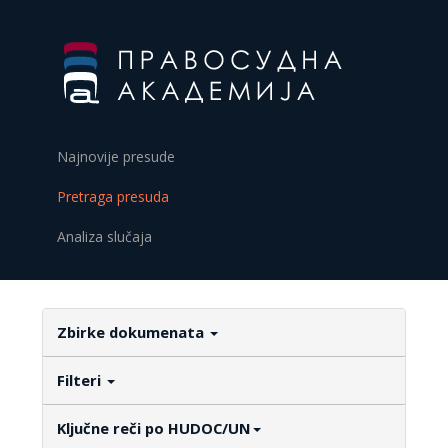
Najnovije presude
Pretraga presuda
Analiza slučaja
Zbirke dokumenata
Filteri
Ključne reči po HUDOC/UN