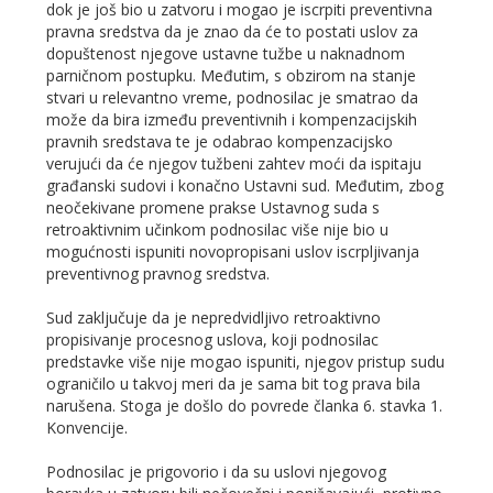
dok je još bio u zatvoru i mogao je iscrpiti preventivna
pravna sredstva da je znao da će to postati uslov za
dopuštenost njegove ustavne tužbe u naknadnom
parničnom postupku. Međutim, s obzirom na stanje
stvari u relevantno vreme, podnosilac je smatrao da
može da bira između preventivnih i kompenzacijskih
pravnih sredstava te je odabrao kompenzacijsko
verujući da će njegov tužbeni zahtev moći da ispitaju
građanski sudovi i konačno Ustavni sud. Međutim, zbog
neočekivane promene prakse Ustavnog suda s
retroaktivnim učinkom podnosilac više nije bio u
mogućnosti ispuniti novopropisani uslov iscrpljivanja
preventivnog pravnog sredstva.
Sud zaključuje da je nepredvidljivo retroaktivno
propisivanje procesnog uslova, koji podnosilac
predstavke više nije mogao ispuniti, njegov pristup sudu
ograničilo u takvoj meri da je sama bit tog prava bila
narušena. Stoga je došlo do povrede članka 6. stavka 1.
Konvencije.
Podnosilac je prigovorio i da su uslovi njegovog