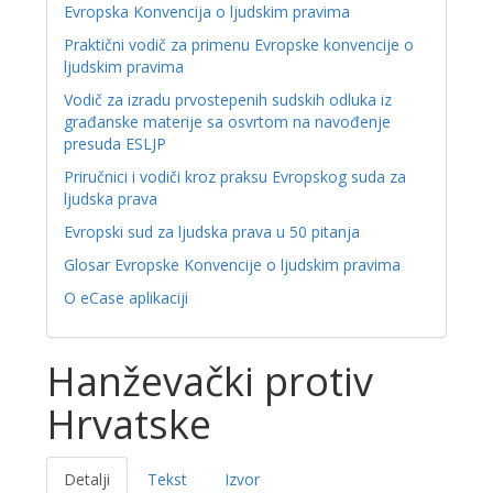
Evropska Konvencija o ljudskim pravima
Praktični vodič za primenu Evropske konvencije o
ljudskim pravima
Vodič za izradu prvostepenih sudskih odluka iz
građanske materije sa osvrtom na navođenje
presuda ESLJP
Priručnici i vodiči kroz praksu Evropskog suda za
ljudska prava
Evropski sud za ljudska prava u 50 pitanja
Glosar Evropske Konvencije o ljudskim pravima
O eCase aplikaciji
Hanževački protiv
Hrvatske
Detalji
Tekst
Izvor