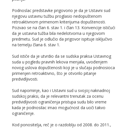
Podnoslac predstavke prigovorio je da je Ustavni sud
njegovu ustavnu tužbu proglasio nedopuštenom
retroaktivnom primenom kriterijuma dopuštenosti.
Pozvao se na član 6. stav 1. i član 13. Konvencije ističući
da je ustavna tužba bila nedelotvorna u njegovom
predmetu. Sud je odlučio da prigovor ispituje isključivo
na temelju člana 6. stav 1.
Sud ističe da je utvrdio da se sudska praksa Ustavnog
suda u pogledu pravnih lekova menjala, uvođenjem
novog uslova dopuštenosti koji je u slučaju podnosioca
primenjen retroaktivno, što je otvorilo pitanje
predvidljivosti.
Sud napominje, kao i Ustavni sud u svojoj naknadnoj
sudskoj praksi, da je relevantni trenutak za ocenu
predvidljivosti ograničenja pristupa sudu bilo vreme
kada je podnosilac imao mogućnost da uoči takvo
ograničenje.
Kod ponositelja, reč je o razdoblju od 2008. do 2011.,