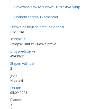
Povezana praksa sudova i tužilaštva Srbije
Dodatni sadržaj i komentari
Država na koju se presuda odnosi
Hrvatska
Institucija
Evropski sud za ljudska prava
Broj predstavke
49439/21
Stepen važnosti
2
Jezik
Hrvatski
Datum
05.09.2023
Članovi
3