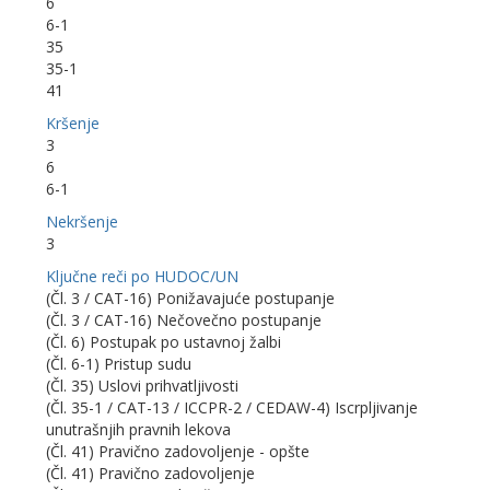
6
6-1
35
35-1
41
Kršenje
3
6
6-1
Nekršenje
3
Ključne reči po HUDOC/UN
(Čl. 3 / CAT-16) Ponižavajuće postupanje
(Čl. 3 / CAT-16) Nečovečno postupanje
(Čl. 6) Postupak po ustavnoj žalbi
(Čl. 6-1) Pristup sudu
(Čl. 35) Uslovi prihvatljivosti
(Čl. 35-1 / CAT-13 / ICCPR-2 / CEDAW-4) Iscrpljivanje
unutrašnjih pravnih lekova
(Čl. 41) Pravično zadovoljenje - opšte
(Čl. 41) Pravično zadovoljenje