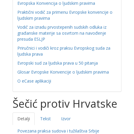
Evropska Konvencija o ljudskim pravima
Praktični vodič za primenu Evropske konvencije o
ljudskim pravima
Vodič za izradu prvostepenih sudskih odluka iz
građanske materije sa osvrtom na navođenje
presuda ESLJP
Priručnici i vodiči kroz praksu Evropskog suda za
ljudska prava
Evropski sud za ljudska prava u 50 pitanja
Glosar Evropske Konvencije o ljudskim pravima
O eCase aplikaciji
Šečić protiv Hrvatske
Detalji
Tekst
Izvor
Povezana praksa sudova i tužilaštva Srbije