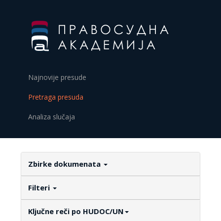
Najnovije presude
Pretraga presuda
Analiza slučaja
Zbirke dokumenata
Filteri
Ključne reči po HUDOC/UN