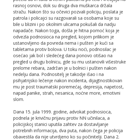
rasnoj osnovi, dok su druga dva muškarca držala
stražu. Nakon što su očevici pozvali policiju, poslata je
patrola i policajci su razgovarali sa osobama koje su
bile u blizini i po okolnim ulicama pokušali da nadju
napadače. Nakon toga, došla je hitna pomoć koja je
odvezla podnosioca na pregled, kojom prilikom je
ustanovljeno da povreda nema i pušten je kući sa
tabletama protiv bolova. U toku noći, podnosilac je
osećao jak bol i sledećeg dana ponovo otišao na
pregled u drugu bolnicu, gde su mu ustanovili višestruke
prelome rebara, zadržan je u bolnici i pušten nakon
nedelju dana. Podnositelj je takodje išao i na
psihjatrijsko lečenje nakon incidenta, dijagtnostikovan
mu je post traumatski poremećaj, depresija, napetost,
napad panike, strah, nesanica, noćne more, emotivni
slom.
Dana 15. jula 1999. godine, advokat podnosioca,
podnela je krivičnu prijavu protiv NN učinilaca, a
policijskoj stanici uputila zahtev za dostavljanje
potrebnih informacija, dva puta, nakon čega je policija
obavestila da nije utvrdjeno ko su počinitelji. Dana 2.