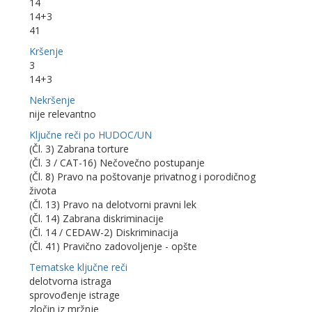
14
14+3
41
Kršenje
3
14+3
Nekršenje
nije relevantno
Ključne reči po HUDOC/UN
(Čl. 3) Zabrana torture
(Čl. 3 / CAT-16) Nečovečno postupanje
(Čl. 8) Pravo na poštovanje privatnog i porodičnog
života
(Čl. 13) Pravo na delotvorni pravni lek
(Čl. 14) Zabrana diskriminacije
(Čl. 14 / CEDAW-2) Diskriminacija
(Čl. 41) Pravično zadovoljenje - opšte
Tematske ključne reči
delotvorna istraga
sprovođenje istrage
zločin iz mržnje