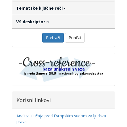
Tematske ključne reči
VS deskriptori
Pretraži
Poništi
baza unakrsnih veza
između članova EKLJP i nacionalnog zakonodavstva
Korisni linkovi
Analiza slučaja pred Evropskim sudom za ljudska
prava