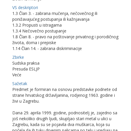
VS deskriptori
1.3 Član 3. - zabrana mučenja, nečovečnog ili
ponižavajućeg postupanja ili kažnjavanja
1.3.2 Propusti u istragama
1.3.4 Nečovečno postupanje
1.8 Član 8. - pravo na poštovanje privatnog i porodičnog
života, doma i prepiske
1.14 Član 14. - zabrana diskriminacije
Zbirke
Sudska praksa
Presuda ESLJP
Veće
Sažetak
Predmet je formiran na osnovu predstavke podnete od
strane hrvatskog državljanina, rodjenog 1963. godine i
živi u Zagrebu.
Dana 29. aprila 1999. godine, podnositelj je, zajedno sa
još nekoliko drugih ljudi, skupljao stari metal u ulici u
Zagrebu, kada su se pojavila dva muškarca, koja su
počela da ih tuku drvenim palicama po telu i vredjaju na