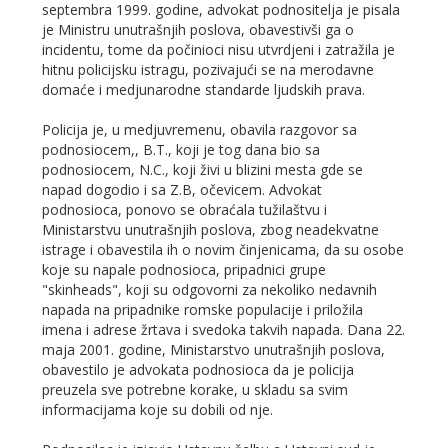
septembra 1999. godine, advokat podnositelja je pisala
je Ministru unutrašnjih poslova, obavestivši ga o
incidentu, tome da počinioci nisu utvrdjeni i zatražila je
hitnu policijsku istragu, pozivajući se na merodavne
domaće i medjunarodne standarde ljudskih prava.
Policija je, u medjuvremenu, obavila razgovor sa
podnosiocem,, B.T., koji je tog dana bio sa
podnosiocem, N.C., koji živi u blizini mesta gde se
napad dogodio i sa Z.B, očevicem. Advokat
podnosioca, ponovo se obraćala tužilaštvu i
Ministarstvu unutrašnjih poslova, zbog neadekvatne
istrage i obavestila ih o novim činjenicama, da su osobe
koje su napale podnosioca, pripadnici grupe
"skinheads", koji su odgovorni za nekoliko nedavnih
napada na pripadnike romske populacije i priložila
imena i adrese žrtava i svedoka takvih napada. Dana 22.
maja 2001. godine, Ministarstvo unutrašnjih poslova,
obavestilo je advokata podnosioca da je policija
preuzela sve potrebne korake, u skladu sa svim
informacijama koje su dobili od nje.