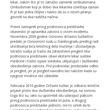
lekar, nakon što je to zatražio zamenik ombudsmana.
Ombudsman koji je dobio dva lekarska izveštaja opisao
ih je kao jedva čitljive i naveo da su o istom pitanju
govorili na dva različita načina.
Pravni zastupnik prvog podnosioca predstavke
obavestio je upravnika zatvora o ovom incidentu.
Novembra 2009.godine Osnovno državno tužilaštvo
predalo je Osnovnom sudu u Danilovgradu predlog radi
utvrđivanja bića krivičnog dela mučenje i zlostavljanje.
Istražni sudija je tražio da zdravstveni pregled oba
podnosioca predstavke obavi eksterni lekar sudske
medicine i tražio izjave svedoka, uključujući i službenike
obezbeđenja zatvora. Prvi podnosilac predstavke odbio
je pregled, jer je pregled navodno bio naložen kada su
njegove modrice već izbledele.
Februara 2010.godine Državni tužilac je odbacio krivične
prijave protiv dva službenika obezbeđenja, na osnovu
toga što su, iako su upotrebili silu udarajući palicom
prvog podnosioca predstavke tri puta, a drugog
podnosioca predstavke jednom, oni to učinili da bi