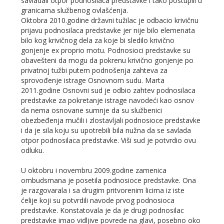
savladali otpor podnosilaca predstavke i tako postupili u
granicama službenog ovlašćenja.
Oktobra 2010.godine državni tužilac je odbacio krivičnu
prijavu podnosilaca predstavke jer nije bilo elemenata
bilo kog krivičnog dela za koje bi sledilo krivično
gonjenje ex proprio motu. Podnosioci predstavke su
obavešteni da mogu da pokrenu krivično gonjenje po
privatnoj tužbi putem podnošenja zahteva za
sprovođenje istrage Osnovnom sudu. Marta
2011.godine Osnovni sud je odbio zahtev podnosilaca
predstavke za pokretanje istrage navodeći kao osnov
da nema osnovane sumnje da su službenici
obezbeđenja mučili i zlostavljali podnosioce predstavke
i da je sila koju su upotrebili bila nužna da se savlada
otpor podnosilaca predstavke. Viši sud je potvrdio ovu
odluku.
U oktobru i novembru 2009.godine zamenica
ombudsmana je posetila podnosioce predstavke. Ona
je razgovarala i sa drugim pritvorenim licima iz iste
ćelije koji su potvrdili navode prvog podnosioca
predstavke. Konstatovala je da je drugi podnosilac
predstavke imao vidljive povrede na glavi, posebno oko