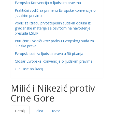
Evropska Konvencija o ljudskim pravima
Praktični vodič za primenu Evropske konvencije o
ljudskim pravima
Vodič za izradu prvostepenih sudskih odluka iz
građanske materije sa osvrtom na navođenje
presuda ESLJP
Priručnici i vodiči kroz praksu Evropskog suda za
ljudska prava
Evropski sud za ljudska prava u 50 pitanja
Glosar Evropske Konvencije o ljudskim pravima
O eCase aplikaciji
Milić i Nikezić protiv
Crne Gore
Detalji
Tekst
Izvor