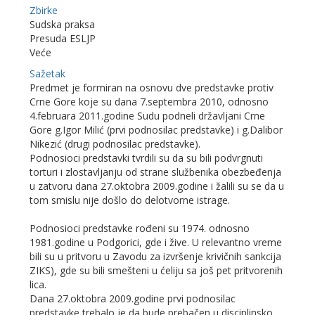
Zbirke
Sudska praksa
Presuda ESLJP
Veće
Sažetak
Predmet je formiran na osnovu dve predstavke protiv
Crne Gore koje su dana 7.septembra 2010, odnosno
4.februara 2011.godine Sudu podneli državljani Crne
Gore g.Igor Milić (prvi podnosilac predstavke) i g.Dalibor
Nikezić (drugi podnosilac predstavke).
Podnosioci predstavki tvrdili su da su bili podvrgnuti
torturi i zlostavljanju od strane službenika obezbeđenja
u zatvoru dana 27.oktobra 2009.godine i žalili su se da u
tom smislu nije došlo do delotvorne istrage.
Podnosioci predstavke rođeni su 1974. odnosno
1981.godine u Podgorici, gde i žive. U relevantno vreme
bili su u pritvoru u Zavodu za izvršenje krivičnih sankcija
ZIKS), gde su bili smešteni u ćeliju sa još pet pritvorenih
lica.
Dana 27.oktobra 2009.godine prvi podnosilac
predstavke trebalo je da bude prebačen u disciplinsko