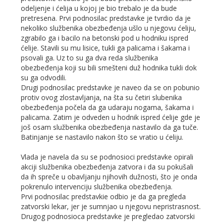
odeljenje i ćelija u kojoj je bio trebalo je da bude
pretresena. Prvi podnosilac predstavke je tvrdio da je
nekoliko službenika obezbeđenja ušlo u njegovu ćeliju,
zgrabilo ga i bacilo na betonski pod u hodniku ispred
ćelije. Stavili su mu lisice, tukli ga palicama i šakama i
psovali ga. Uz to su ga dva reda službenika
obezbeđenja koji su bili smešteni duž hodnika tukli dok
su ga odvodili.
Drugi podnosilac predstavke je naveo da se on pobunio
protiv ovog zlostavljanja, na šta su četiri slubenika
obezbeđenja počela da ga udaraju nogama, šakama i
palicama. Zatim je odveden u hodnik ispred ćelije gde je
još osam službenika obezbeđenja nastavilo da ga tuče.
Batinjanje se nastavilo nakon što se vratio u ćeliju.
Vlada je navela da su se podnosioci predstavke opirali
akciji službenika obezbeđenja zatvora i da su pokušali
da ih spreče u obavljanju njihovih dužnosti, što je onda
pokrenulo intervenciju službenika obezbeđenja.
Prvi podnosilac predstavkie odbio je da ga pregleda
zatvorski lekar, jer je sumnjao u njegovu nepristrasnost.
Drugog podnosioca predstavke je pregledao zatvorski