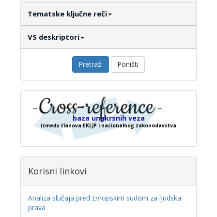
Tematske ključne reči
VS deskriptori
Pretraži
Poništi
baza unakrsnih veza
između članova EKLJP i nacionalnog zakonodavstva
Korisni linkovi
Analiza slučaja pred Evropskim sudom za ljudska
prava