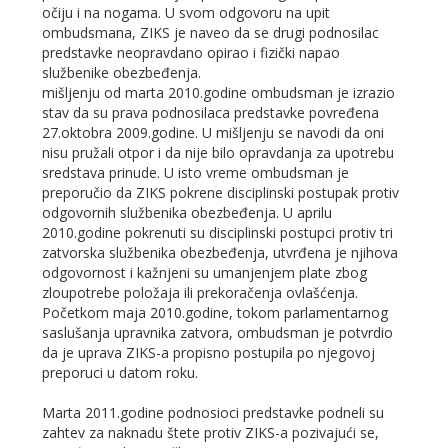
očiju i na nogama. U svom odgovoru na upit
ombudsmana, ZIKS je naveo da se drugi podnosilac
predstavke neopravdano opirao i fizički napao
službenike obezbeđenja.
mišljenju od marta 2010.godine ombudsman je izrazio
stav da su prava podnosilaca predstavke povređena
27.oktobra 2009.godine. U mišljenju se navodi da oni
nisu pružali otpor i da nije bilo opravdanja za upotrebu
sredstava prinude. U isto vreme ombudsman je
preporučio da ZIKS pokrene disciplinski postupak protiv
odgovornih službenika obezbeđenja. U aprilu
2010.godine pokrenuti su disciplinski postupci protiv tri
zatvorska službenika obezbeđenja, utvrđena je njihova
odgovornost i kažnjeni su umanjenjem plate zbog
zloupotrebe položaja ili prekoračenja ovlašćenja.
Početkom maja 2010.godine, tokom parlamentarnog
saslušanja upravnika zatvora, ombudsman je potvrdio
da je uprava ZIKS-a propisno postupila po njegovoj
preporuci u datom roku.
Marta 2011.godine podnosioci predstavke podneli su
zahtev za naknadu štete protiv ZIKS-a pozivajući se,