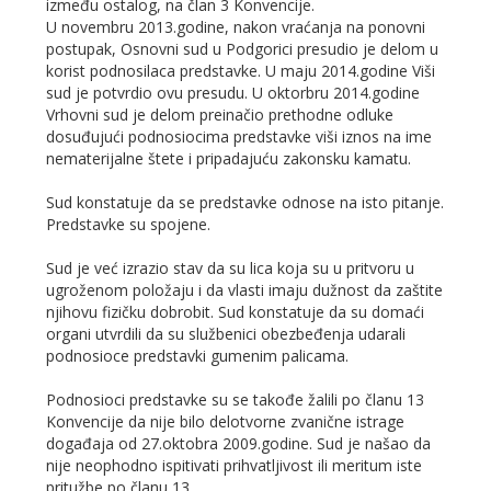
između ostalog, na član 3 Konvencije.
U novembru 2013.godine, nakon vraćanja na ponovni
postupak, Osnovni sud u Podgorici presudio je delom u
korist podnosilaca predstavke. U maju 2014.godine Viši
sud je potvrdio ovu presudu. U oktorbru 2014.godine
Vrhovni sud je delom preinačio prethodne odluke
dosuđujući podnosiocima predstavke viši iznos na ime
nematerijalne štete i pripadajuću zakonsku kamatu.
Sud konstatuje da se predstavke odnose na isto pitanje.
Predstavke su spojene.
Sud je već izrazio stav da su lica koja su u pritvoru u
ugroženom položaju i da vlasti imaju dužnost da zaštite
njihovu fizičku dobrobit. Sud konstatuje da su domaći
organi utvrdili da su službenici obezbeđenja udarali
podnosioce predstavki gumenim palicama.
Podnosioci predstavke su se takođe žalili po članu 13
Konvencije da nije bilo delotvorne zvanične istrage
događaja od 27.oktobra 2009.godine. Sud je našao da
nije neophodno ispitivati prihvatljivost ili meritum iste
pritužbe po članu 13.