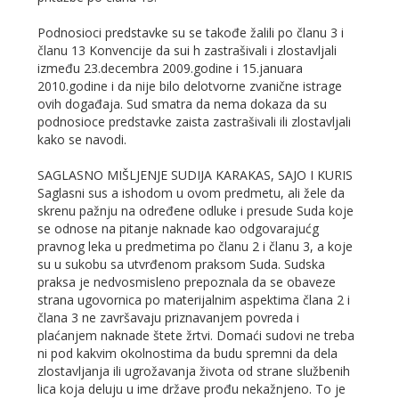
Podnosioci predstavke su se takođe žalili po članu 3 i
članu 13 Konvencije da sui h zastrašivali i zlostavljali
između 23.decembra 2009.godine i 15.januara
2010.godine i da nije bilo delotvorne zvanične istrage
ovih događaja. Sud smatra da nema dokaza da su
podnosioce predstavke zaista zastrašivali ili zlostavljali
kako se navodi.
SAGLASNO MIŠLJENJE SUDIJA KARAKAS, SAJO I KURIS
Saglasni sus a ishodom u ovom predmetu, ali žele da
skrenu pažnju na određene odluke i presude Suda koje
se odnose na pitanje naknade kao odgovarajućg
pravnog leka u predmetima po članu 2 i članu 3, a koje
su u sukobu sa utvrđenom praksom Suda. Sudska
praksa je nedvosmisleno prepoznala da se obaveze
strana ugovornica po materijalnim aspektima člana 2 i
člana 3 ne završavaju priznavanjem povreda i
plaćanjem naknade štete žrtvi. Domaći sudovi ne treba
ni pod kakvim okolnostima da budu spremni da dela
zlostavljanja ili ugrožavanja života od strane službenih
lica koja deluju u ime države prođu nekažnjeno. To je