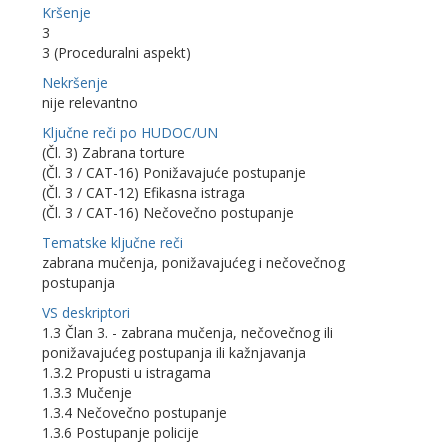
Kršenje
3
3 (Proceduralni aspekt)
Nekršenje
nije relevantno
Ključne reči po HUDOC/UN
(Čl. 3) Zabrana torture
(Čl. 3 / CAT-16) Ponižavajuće postupanje
(Čl. 3 / CAT-12) Efikasna istraga
(Čl. 3 / CAT-16) Nečovečno postupanje
Tematske ključne reči
zabrana mučenja, ponižavajućeg i nečovečnog
postupanja
VS deskriptori
1.3 Član 3. - zabrana mučenja, nečovečnog ili
ponižavajućeg postupanja ili kažnjavanja
1.3.2 Propusti u istragama
1.3.3 Mučenje
1.3.4 Nečovečno postupanje
1.3.6 Postupanje policije