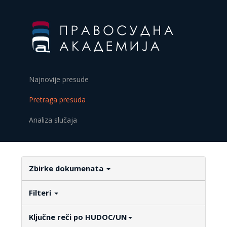
Najnovije presude
Pretraga presuda
Analiza slučaja
Zbirke dokumenata
Filteri
Ključne reči po HUDOC/UN