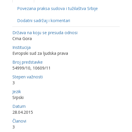
Povezana praksa sudova i tužilaštva Srbije
Dodatni sadržaj i komentari
Država na koju se presuda odnosi
Crna Gora
Institucija
Evropski sud za ljudska prava
Broj predstavke
54999/10, 10609/11
Stepen važnosti
3
Jezik
Srpski
Datum
28.04.2015
Članovi
3