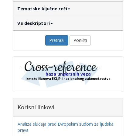
Tematske ključne reči
VS deskriptori
Pretraži
Poništi
baza unakrsnih veza
između članova EKLJP i nacionalnog zakonodavstva
Korisni linkovi
Analiza slučaja pred Evropskim sudom za ljudska
prava