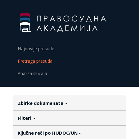
Najnovije presude
Pretraga presuda
Analiza slučaja
Zbirke dokumenata
Filteri
Ključne reči po HUDOC/UN