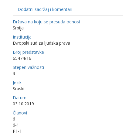
Dodatni sadržaj i komentari
Država na koju se presuda odnosi
Srbija
Institucija
Evropski sud za ljudska prava
Broj predstavke
65474/16
Stepen važnosti
3
Jezik
Srpski
Datum
03.10.2019
Članovi
6
6-1
P1-1