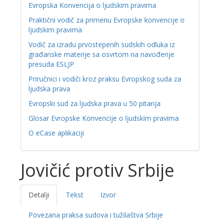
Evropska Konvencija o ljudskim pravima
Praktični vodič za primenu Evropske konvencije o
ljudskim pravima
Vodič za izradu prvostepenih sudskih odluka iz
građanske materije sa osvrtom na navođenje
presuda ESLJP
Priručnici i vodiči kroz praksu Evropskog suda za
ljudska prava
Evropski sud za ljudska prava u 50 pitanja
Glosar Evropske Konvencije o ljudskim pravima
O eCase aplikaciji
Jovičić protiv Srbije
Detalji
Tekst
Izvor
Povezana praksa sudova i tužilaštva Srbije