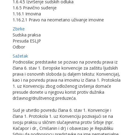
1.6.4.5 Izvršenje sudskih odluka
1.6.5 Pravično suđenje
1.16.1 Imovina
1.16.2.1 Pravo na neometano uživanje imovine
Zbirke
Sudska praksa
Presuda ESLJP
Odbor
Sažetak
Podnosilac predstavke se pozvao na povredu prava iz
člana 6. stav 1. Evropske konvencije za zaštitu ljudskih
prava i osnovnih sloboda (u daljem tekstu: Konvencija),
kao i na povredu prava na imovinu iz člana 1. Protokola
1. uz Konvenciju zbog odloženog izvšenja domaće
presude donete u njegovu korist protiv dužnika
državnog/društvenog preduzeća.
Sud je utvrdio povredu člana 6. stav 1. Konvencije i
člana 1. Protokola 1. uz Konvenciju pozivajući se na
svoju praksu u sličnim slučajevima protiv Srbije (npr.
Kačapor i dr., Crnišanin i dr) i obavezao je Republiku
Srbiju da podnosiocu predstavke na ime nematerijalne