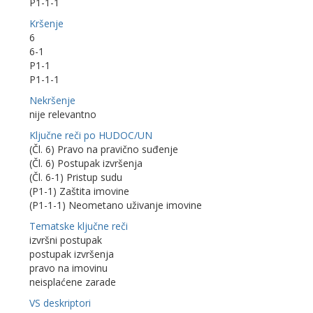
P1-1-1
Kršenje
6
6-1
P1-1
P1-1-1
Nekršenje
nije relevantno
Ključne reči po HUDOC/UN
(Čl. 6) Pravo na pravično suđenje
(Čl. 6) Postupak izvršenja
(Čl. 6-1) Pristup sudu
(P1-1) Zaštita imovine
(P1-1-1) Neometano uživanje imovine
Tematske ključne reči
izvršni postupak
postupak izvršenja
pravo na imovinu
neisplaćene zarade
VS deskriptori