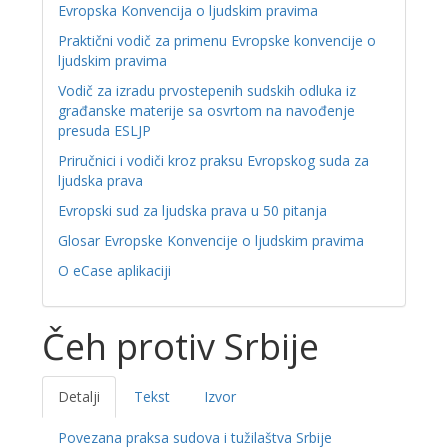
Evropska Konvencija o ljudskim pravima
Praktični vodič za primenu Evropske konvencije o
ljudskim pravima
Vodič za izradu prvostepenih sudskih odluka iz
građanske materije sa osvrtom na navođenje
presuda ESLJP
Priručnici i vodiči kroz praksu Evropskog suda za
ljudska prava
Evropski sud za ljudska prava u 50 pitanja
Glosar Evropske Konvencije o ljudskim pravima
O eCase aplikaciji
Čeh protiv Srbije
Detalji
Tekst
Izvor
Povezana praksa sudova i tužilaštva Srbije