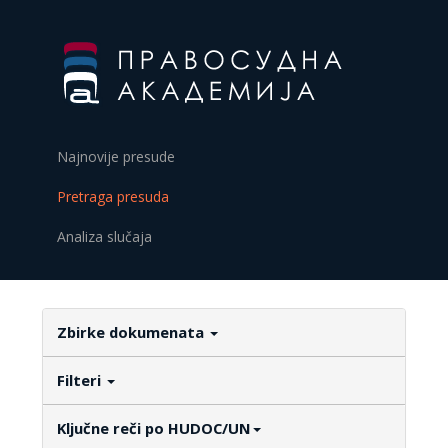
Najnovije presude
Pretraga presuda
Analiza slučaja
Zbirke dokumenata
Filteri
Ključne reči po HUDOC/UN