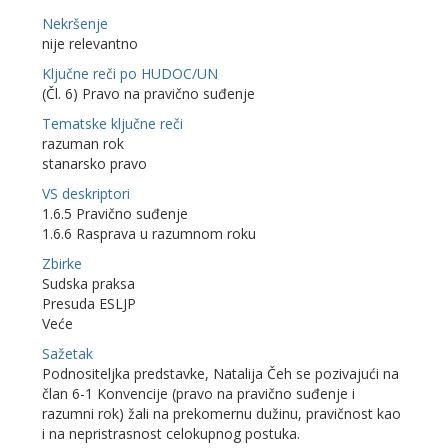
Nekršenje
nije relevantno
Ključne reči po HUDOC/UN
(Čl. 6) Pravo na pravično suđenje
Tematske ključne reči
razuman rok
stanarsko pravo
VS deskriptori
1.6.5 Pravično suđenje
1.6.6 Rasprava u razumnom roku
Zbirke
Sudska praksa
Presuda ESLJP
Veće
Sažetak
Podnositeljka predstavke, Natalija Čeh se pozivajući na
član 6-1 Konvencije (pravo na pravično suđenje i
razumni rok) žali na prekomernu dužinu, pravičnost kao
i na nepristrasnost celokupnog postuka.