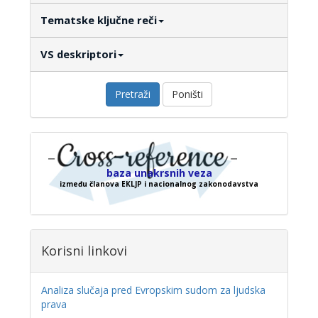
Tematske ključne reči
VS deskriptori
Pretraži
Poništi
baza unakrsnih veza
između članova EKLJP i nacionalnog zakonodavstva
Korisni linkovi
Analiza slučaja pred Evropskim sudom za ljudska
prava