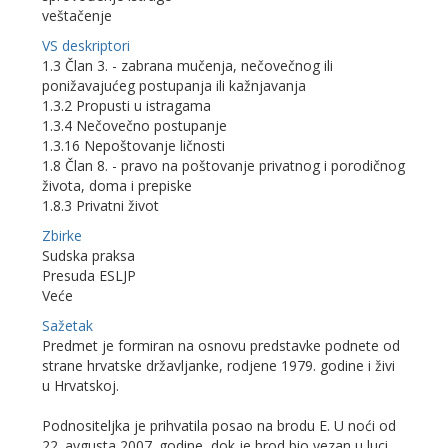
veštačenje
VS deskriptori
1.3 Član 3. - zabrana mučenja, nečovečnog ili
ponižavajućeg postupanja ili kažnjavanja
1.3.2 Propusti u istragama
1.3.4 Nečovečno postupanje
1.3.16 Nepoštovanje ličnosti
1.8 Član 8. - pravo na poštovanje privatnog i porodičnog
života, doma i prepiske
1.8.3 Privatni život
Zbirke
Sudska praksa
Presuda ESLJP
Veće
Sažetak
Predmet je formiran na osnovu predstavke podnete od
strane hrvatske državljanke, rodjene 1979. godine i živi
u Hrvatskoj.
Podnositeljka je prihvatila posao na brodu E. U noći od
22. avgusta 2007. godine, dok je brod bio vezan u luci