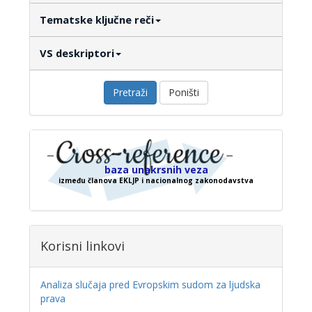
Tematske ključne reči
VS deskriptori
Pretraži
Poništi
baza unakrsnih veza
između članova EKLJP i nacionalnog zakonodavstva
Korisni linkovi
Analiza slučaja pred Evropskim sudom za ljudska
prava