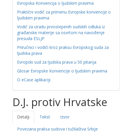
Evropska Konvencija o ljudskim pravima
Praktični vodič za primenu Evropske konvencije o
ljudskim pravima
Vodič za izradu prvostepenih sudskih odluka iz
građanske materije sa osvrtom na navođenje
presuda ESLJP
Priručnici i vodiči kroz praksu Evropskog suda za
ljudska prava
Evropski sud za ljudska prava u 50 pitanja
Glosar Evropske Konvencije o ljudskim pravima
O eCase aplikaciji
D.J. protiv Hrvatske
Detalji
Tekst
Izvor
Povezana praksa sudova i tužilaštva Srbije