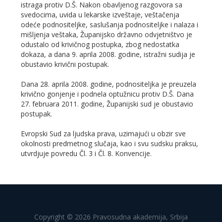
istraga protiv D.Š. Nakon obavljenog razgovora sa
svedocima, uvida u lekarske izveštaje, veštačenja
odeće podnositeljke, saslušanja podnositeljke i nalaza i
mišljenja veštaka, Županijsko državno odvjetništvo je
odustalo od krivičnog postupka, zbog nedostatka
dokaza, a dana 9. aprila 2008. godine, istražni sudija je
obustavio krivični postupak.
Dana 28. aprila 2008. godine, podnositeljka je preuzela
krivično gonjenje i podnela optužnicu protiv D.Š. Dana
27. februara 2011. godine, Županijski sud je obustavio
postupak.
Evropski Sud za ljudska prava, uzimajući u obzir sve
okolnosti predmetnog slučaja, kao i svu sudsku praksu,
utvrdjuje povredu Čl. 3 i Čl. 8. Konvencije.
Copyright © 2026 Pravosudna akademija, Srbija