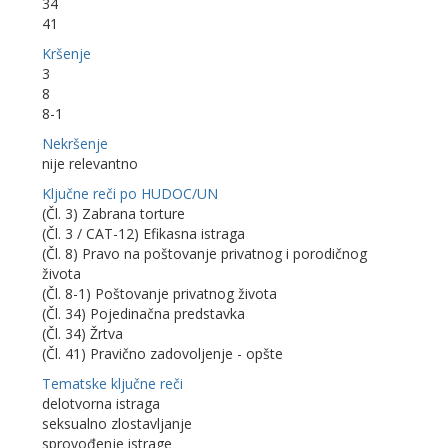
34
41
Kršenje
3
8
8-1
Nekršenje
nije relevantno
Ključne reči po HUDOC/UN
(Čl. 3) Zabrana torture
(Čl. 3 / CAT-12) Efikasna istraga
(Čl. 8) Pravo na poštovanje privatnog i porodičnog
života
(Čl. 8-1) Poštovanje privatnog života
(Čl. 34) Pojedinačna predstavka
(Čl. 34) Žrtva
(Čl. 41) Pravično zadovoljenje - opšte
Tematske ključne reči
delotvorna istraga
seksualno zlostavljanje
sprovođenje istrage