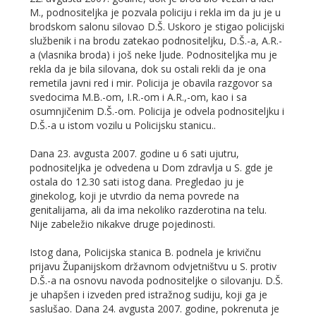
M., podnositeljka je pozvala policiju i rekla im da ju je u
brodskom salonu silovao D.Š. Uskoro je stigao policijski
službenik i na brodu zatekao podnositeljku, D.Š.-a, A.R.-
a (vlasnika broda) i još neke ljude. Podnositeljka mu je
rekla da je bila silovana, dok su ostali rekli da je ona
remetila javni red i mir. Policija je obavila razgovor sa
svedocima M.B.-om, I.R.-om i A.R.,-om, kao i sa
osumnjičenim D.Š.-om. Policija je odvela podnositeljku i
D.Š.-a u istom vozilu u Policijsku stanicu..
Dana 23. avgusta 2007. godine u 6 sati ujutru,
podnositeljka je odvedena u Dom zdravlja u S. gde je
ostala do 12.30 sati istog dana. Pregledao ju je
ginekolog, koji je utvrdio da nema povrede na
genitalijama, ali da ima nekoliko razderotina na telu.
Nije zabeležio nikakve druge pojedinosti.
Istog dana, Policijska stanica B. podnela je krivičnu
prijavu Županijskom državnom odvjetništvu u S. protiv
D.Š.-a na osnovu navoda podnositeljke o silovanju. D.Š.
je uhapšen i izveden pred istražnog sudiju, koji ga je
saslušao. Dana 24. avgusta 2007. godine, pokrenuta je