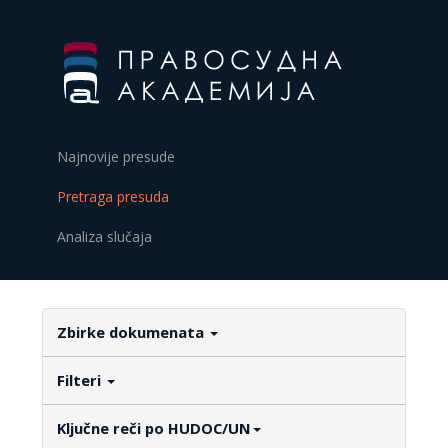
Najnovije presude
Pretraga presuda
Analiza slučaja
Zbirke dokumenata
Filteri
Ključne reči po HUDOC/UN