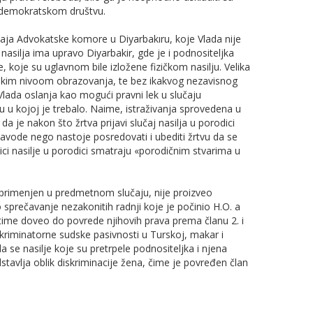
 demokratskom društvu.
taja Advokatske komore u Diyarbakıru, koje Vlada nije
a nasilja ima upravo Diyarbakir, gde je i podnositeljka
 koje su uglavnom bile izložene fizičkom nasilju. Velika
niskim nivoom obrazovanja, te bez ikakvog nezavisnog
Vlada oslanja kao mogući pravni lek u slučaju
u kojoj je trebalo. Naime, istraživanja sprovedena u
a je nakon što žrtva prijavi slučaj nasilja u porodici
ne navode nego nastoje posredovati i ubediti žrtvu da se
benici nasilje u porodici smatraju «porodičnim stvarima u
e primenjen u predmetnom slučaju, nije proizveo
 sprečavanje nezakonitih radnji koje je počinio H.O. a
e time doveo do povrede njihovih prava prema članu 2. i
skriminatorne sudske pasivnosti u Turskoj, makar i
e nasilje koje su pretrpele podnositeljka i njena
tavlja oblik diskriminacije žena, čime je povređen član