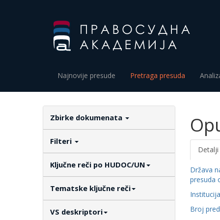
Najnovije presude
Pretraga presuda
Analiz
Zbirke dokumenata
Opu
Filteri
Detalji
Ključne reči po HUDOC/UN
Država n
presuda 
Tematske ključne reči
Institucij
Broj pre
VS deskriptori