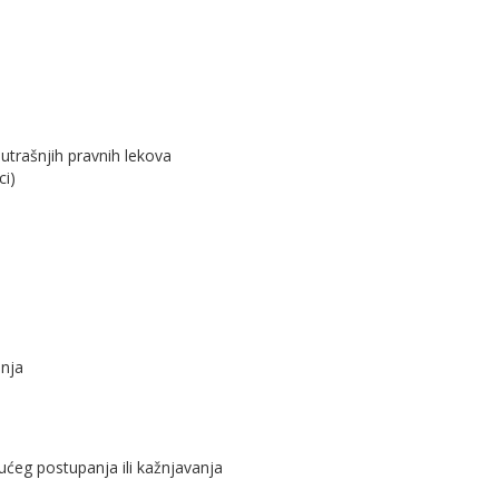
nutrašnjih pravnih lekova
ci)
nja
ućeg postupanja ili kažnjavanja