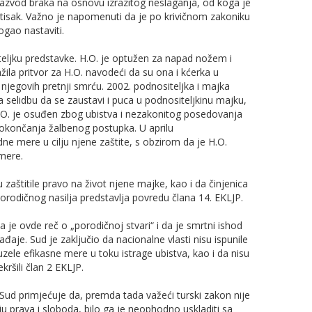
 razvod braka na osnovu izrazitog neslaganja, od koga je
 pritisak. Važno je napomenuti da je po krivičnom zakoniku
gao nastaviti.
eljku predstavke. H.O. je optužen za napad nožem i
ila pritvor za H.O. navodeći da su ona i kćerka u
jegovih pretnji smrću. 2002. podnositeljka i majka
a selidbu da se zaustavi i puca u podnositeljkinu majku,
H.O. je osuđen zbog ubistva i nezakonitog posedovanja
o okončanja žalbenog postupka. U aprilu
e mere u cilju njene zaštite, s obzirom da je H.O.
 mere.
u zaštitile pravo na život njene majke, kao i da činjenica
rodičnog nasilja predstavlja povredu člana 14. EKLJP.
a je ovde reč o „porodičnoj stvari“ i da je smrtni ishod
ađaje. Sud je zaključio da nacionalne vlasti nisu ispunile
zele efikasne mere u toku istrage ubistva, kao i da nisu
kršili član 2 EKLJP.
 Sud primjećuje da, premda tada važeći turski zakon nije
ju prava i sloboda, bilo ga je neophodno uskladiti sa