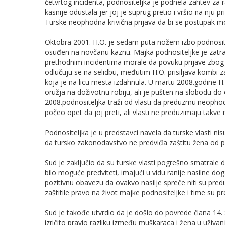
četvrtog incidenta, podnositeljka je podnela zahtev za
kasnije odustala jer joj je suprug pretio i vršio na nju
Turske neophodna krivična prijava da bi se postupak mo
Oktobra 2001. H.O. je sedam puta nožem izbo podnosit
osuđen na novčanu kaznu. Majka podnositeljke je zatraž
prethodnim incidentima morale da povuku prijave zbog n
odlučuju se na selidbu, međutim H.O. prisiljava kombi z
koja je na licu mesta izdahnula. U martu 2008.godine 
oružja na doživotnu robiju, ali je pušten na slobodu d
2008.podnositeljka traži od vlasti da preduzmu neophodn
počeo opet da joj preti, ali vlasti ne preduzimaju takve
Podnositeljka je u predstavci navela da turske vlasti nis
da tursko zakonodavstvo ne predviđa zaštitu žena od po
Sud je zaključio da su turske vlasti pogrešno smatrale d
bilo moguće predviteti, imajući u vidu ranije nasilne dog
pozitivnu obavezu da ovakvo nasilje spreče niti su predu
zaštitile pravo na život majke podnositeljke i time su pre
Sud je takođe utvrdio da je došlo do povrede člana 14.
izričito pravio razliku između muškaraca i žena u uživan