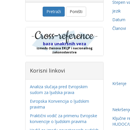
Stepen v
Jezik
Pretraži
Poništi
Datum
Članovi
baza unakrsnih veza
između članova EKLJP i nacionalnog
zakonodavstva
Korisni linkovi
Kršenje
Analiza slučaja pred Evropskim
sudom za ljudska prava
Evropska Konvencija o ljudskim
pravima
Nekršenj
Praktični vodič za primenu Evropske
Ključne r
konvencije o ljudskim pravima
HUDOC/