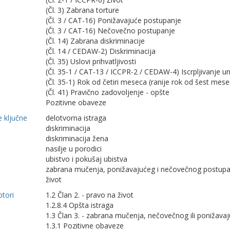
(Čl. 3) Zabrana torture
(Čl. 3 / CAT-16) Ponižavajuće postupanje
(Čl. 3 / CAT-16) Nečovečno postupanje
(Čl. 14) Zabrana diskriminacije
(Čl. 14 / CEDAW-2) Diskriminacija
(Čl. 35) Uslovi prihvatljivosti
(Čl. 35-1 / CAT-13 / ICCPR-2 / CEDAW-4) Iscrpljivanje u
(Čl. 35-1) Rok od četiri meseca (ranije rok od šest mese
(Čl. 41) Pravično zadovoljenje - opšte
Pozitivne obaveze
 ključne
delotvorna istraga
diskriminacija
diskriminacija žena
nasilje u porodici
ubistvo i pokušaj ubistva
zabrana mučenja, ponižavajućeg i nečovečnog postupa
život
ptori
1.2 Član 2. - pravo na život
1.2.8.4 Opšta istraga
1.3 Član 3. - zabrana mučenja, nečovečnog ili ponižavaj
1.3.1 Pozitivne obaveze