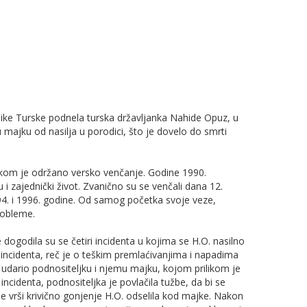
ike Turske podnela turska državljanka Nahide Opuz, u
nu majku od nasilja u porodici, što je dovelo do smrti
ilikom je održano versko venčanje. Godine 1990.
 i zajednički život. Zvanično su se venčali dana 12.
94. i 1996. godine. Od samog početka svoje veze,
probleme.
dogodila su se četiri incidenta u kojima se H.O. nasilno
ri incidenta, reč je o teškim premlaćivanjima i napadima
udario podnositeljku i njemu majku, kojom prilikom je
cidenta, podnositeljka je povlačila tužbe, da bi se
e vrši krivično gonjenje H.O. odselila kod majke. Nakon