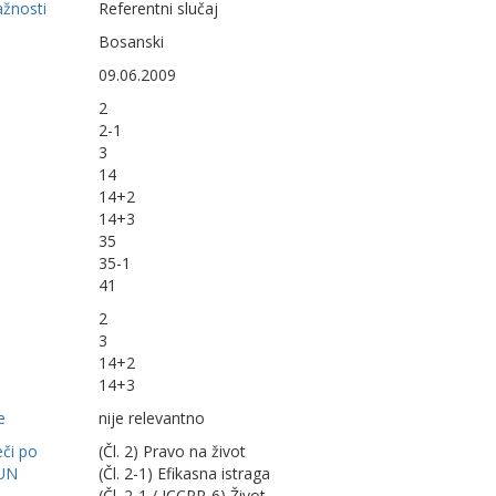
ažnosti
Referentni slučaj
Bosanski
09.06.2009
2
2-1
3
14
14+2
14+3
35
35-1
41
2
3
14+2
14+3
e
nije relevantno
eči po
(Čl. 2) Pravo na život
UN
(Čl. 2-1) Efikasna istraga
(Čl. 2-1 / ICCPR-6) Život