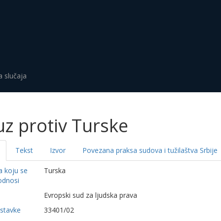
a slučaja
z protiv Turske
Tekst
Izvor
Povezana praksa sudova i tužilaštva Srbije
a koju se
Turska
odnosi
a
Evropski sud za ljudska prava
dstavke
33401/02