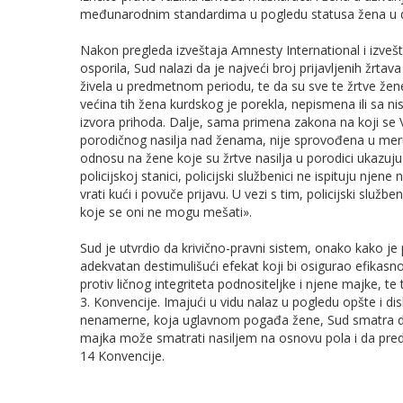
međunarodnim standardima u pogledu statusa žena u
Nakon pregleda izveštaja Amnesty International i izveš
osporila, Sud nalazi da je najveći broj prijavljenih žrtav
živela u predmetnom periodu, te da su sve te žrtve žene,
većina tih žena kurdskog je porekla, nepismena ili sa 
izvora prihoda. Dalje, sama primena zakona na koji se 
porodičnog nasilja nad ženama, nije sprovođena u meru 
odnosu na žene koje su žrtve nasilja u porodici ukazuju d
policijskoj stanici, policijski službenici ne ispituju nje
vrati kući i povuče prijavu. U vezi s tim, policijski služ
koje se oni ne mogu mešati».
Sud je utvrdio da krivično-pravni sistem, onako kako j
adekvatan destimulišući efekat koji bi osigurao efikasno
protiv ličnog integriteta podnositeljke i njene majke, t
3. Konvencije. Imajući u vidu nalaz u pogledu opšte i di
nenamerne, koja uglavnom pogađa žene, Sud smatra da s
majka može smatrati nasiljem na osnovu pola i da preds
14 Konvencije.