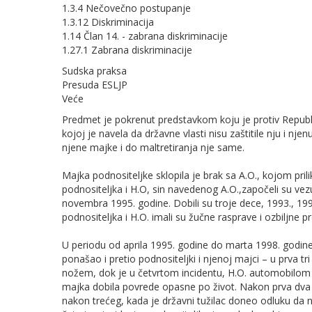
1.3.4 Nečovečno postupanje
1.3.12 Diskriminacija
1.14 Član 14. - zabrana diskriminacije
1.27.1 Zabrana diskriminacije
Sudska praksa
Presuda ESLJP
Veće
Predmet je pokrenut predstavkom koju je protiv Republ
kojoj je navela da državne vlasti nisu zaštitile nju i nje
njene majke i do maltretiranja nje same.
Majka podnositeljke sklopila je brak sa A.O., kojom pr
podnositeljka i H.O, sin navedenog A.O.,započeli su vezu
novembra 1995. godine. Dobili su troje dece, 1993., 19
podnositeljka i H.O. imali su žučne rasprave i ozbiljne 
U periodu od aprila 1995. godine do marta 1998. godine 
ponašao i pretio podnositeljki i njenoj majci – u prva t
nožem, dok je u četvrtom incidentu, H.O. automobilom 
majka dobila povrede opasne po život. Nakon prva dva in
nakon trećeg, kada je državni tužilac doneo odluku da n