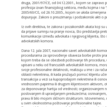
druga, 2001/97/CE, od 04.12.2001., kojom se zapravo pr
profesija izvan finansijskog sektora, među kojima i na “
2005/60/CE, od 26.10.2005., kojom se ukida izmenjena d
dopunjuje. Zakoni o preuzimanju i podzakonski akti o pri
Iz ovih direktiva, te zakona i pozakonskih akata koji su
da prijave sumnju na pranje novca, što predstavlja pretn
komunikacije između advokata i njegovog klijenta, što s
advokatskih komora.
Dana 12. jula 2007, nacionalni savet advokatskih komor
procedurama za sprovođenje obaveza borbe protiv pranja
kojom treba da se obezbedi poštovanje tih procedura, u k
upisani u neku od francuskih advokatskih komora, moraju
svoje profesionalne delatnosti, realizuju u ime i za račun
oblasti nekretnina, ili kada pružajući pomoć klijentu učes
transakcija u vezi sa kupoprodajom nekretnina ili osno
vrednosnim papirima ili drugom klijentovom aktivom, o
za deponovanje hartija od vrednosti; organizovanjem 
poslovanjem ili upravljanjem preduzećima; osnivanjem,
pravu ili bilo mojom sličnom strukturom. Istovremeno, u
u svim okolnostima poštovanje profesionalne tajne.