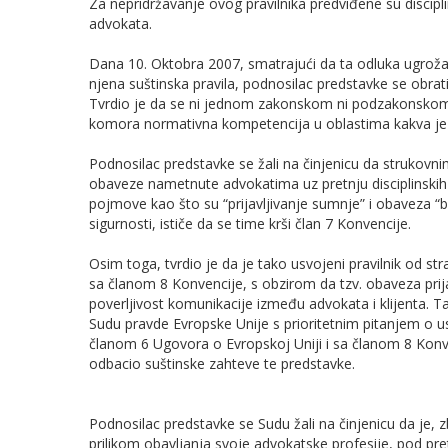
Za nepridržavanje ovog pravilnika predviđene su discipl
advokata.
Dana 10. Oktobra 2007, smatrajući da ta odluka ugrožav
njena suštinska pravila, podnosilac predstavke se obr
Tvrdio je da se ni jednom zakonskom ni podzakonsko
komora normativna kompetencija u oblastima kakva je 
Podnosilac predstavke se žali na činjenicu da strukovni
obaveze nametnute advokatima uz pretnju disciplinskih
pojmove kao što su “prijavljivanje sumnje” i obaveza “
sigurnosti, ističe da se time krši član 7 Konvencije.
Osim toga, tvrdio je da je tako usvojeni pravilnik od 
sa članom 8 Konvencije, s obzirom da tzv. obaveza prija
poverljivost komunikacije između advokata i klijenta. 
Sudu pravde Evropske Unije s prioritetnim pitanjem o us
članom 6 Ugovora o Evropskoj Uniji i sa članom 8 Konve
odbacio suštinske zahteve te predstavke.
Podnosilac predstavke se Sudu žali na činjenicu da je,
prilikom obavljanja svoje advokatske profesije, pod pretn