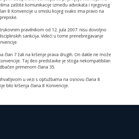
elima zaštite komunikacije između advokata i njegovog
 član 8 Konvencije u smislu kojeg svako ima pravo na
prepiske.
trukovnim pravilnikom od 12. jula 2007. nisu dovoljno
sciplinskih sankcija. Videći u tome prenebregavanje
onvencije.
 član 7 žali na kršenje prava drugih. On dakle ne može
 Konvencije. Taj deo predstavke je stoga nekompatibilan
odbačen primenom člana 35.
ihvatljivom u vezi s optužbama na osnovu člana 8
ije bilo kršenja člana 8 Konvencije.