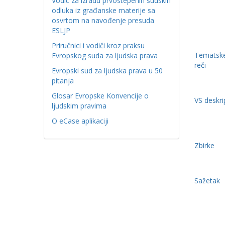
Vodič za izradu prvostepenih sudskih
odluka iz građanske materije sa
osvrtom na navođenje presuda
ESLJP
Priručnici i vodiči kroz praksu
Tematske
Evropskog suda za ljudska prava
reči
Evropski sud za ljudska prava u 50
pitanja
Glosar Evropske Konvencije o
VS deskri
ljudskim pravima
O eCase aplikaciji
Zbirke
Sažetak