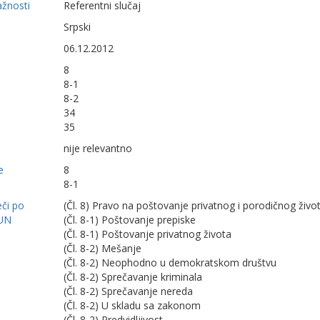
ažnosti
Referentni slučaj
Srpski
06.12.2012
8
8-1
8-2
34
35
nije relevantno
e
8
8-1
eči po
(Čl. 8) Pravo na poštovanje privatnog i porodičnog živo
UN
(Čl. 8-1) Poštovanje prepiske
(Čl. 8-1) Poštovanje privatnog života
(Čl. 8-2) Mešanje
(Čl. 8-2) Neophodno u demokratskom društvu
(Čl. 8-2) Sprečavanje kriminala
(Čl. 8-2) Sprečavanje nereda
(Čl. 8-2) U skladu sa zakonom
(Čl. 8-2) Predvidljivost