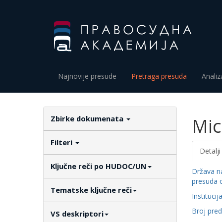
Najnovije presude
Pretraga presuda
Analiz
Zbirke dokumenata
Mic
Filteri
Detalji
Ključne reči po HUDOC/UN
Država n
presuda 
Tematske ključne reči
Institucij
Broj pre
VS deskriptori