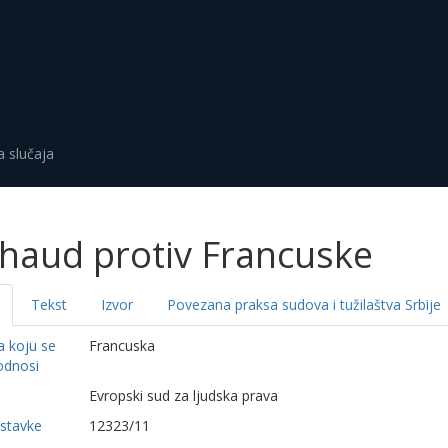
a slučaja
haud protiv Francuske
Tekst
Izvor
Povezana praksa sudova i tužilaštva Srbije
a koju se
Francuska
odnosi
a
Evropski sud za ljudska prava
dstavke
12323/11