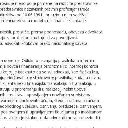
oširuje njeno polje primene na različite predstavnike
predstavnike nezavisnih pravnih profesija” i treća,
irektiva od 10.06.1991., preuzima njen sadržaj i
meni uneti su u monetarni i finansijski zakonik.
 usledili, proističe, prema podnosiocu, obaveza advokata
ju za profesionalnu tajnu i za poverljivost
u advokati kritikovali preko nacionalnog saveta
a doneo je Odluku o usvajanju pravilnika o internim
 novca i finansiranja terorizma i o internoj kontroli
ojoj je istaknuto da se svi advokati, kao fizička lica,
 pridržavati tog strukovnog pravilnika, kada, u okviru
 klijenta neku finansijsku transakciju ili transakciju u
tvuju u pripremanju ili u realizaciji nekih tipova
vnih sredstava, upravljanjem novčanim sredstvima,
tvaranjem bankovnih računa, štednih računa ili računa
neophodnog učešća u osnivanju preduzeća; osnivanjem,
 poslovanjem ili upravljanjem fiducijama po inostranom
 pravilniku je istaknuto da advokati moraju obezbediti