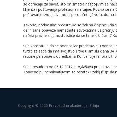
se obraćaju za savet, što on smatra nespojivim sa nač
klijenta i poštovanja profesionalne tajne. Poziva se na
poštovanje svog privatnog i porodičnog života, doma i 
Takođe, podnosilac predstavke se žali na činjenicu da s
definisane obaveze nametnute advokatima uz pretnju di
načela pravne sigurnosti, ističe da se time krši član 7 K
Sud konstatuje da se podnosilac predstavke u odnosu na
tvrditi za sebe da ima svojstvo žrtve u smislu člana 34
ratione personae s odredbama Konvencije i mora biti 
Sud presudom od 06.12.2012. proglašava predstavku pr
Konvencije i neprihvatljivom za ostatak i zaključuje da n
Copyright © 2026 Pravosudna akademija, Srbija