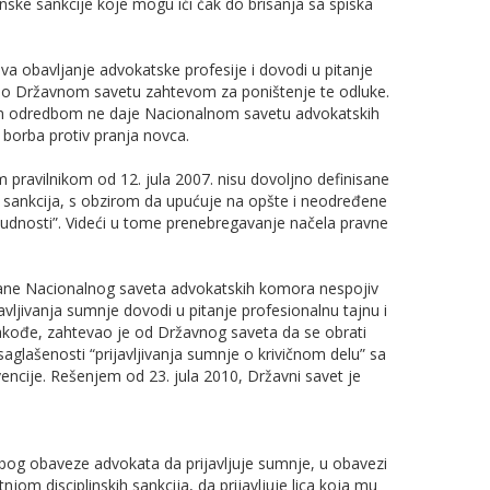
inske sankcije koje mogu ići čak do brisanja sa spiska
a obavljanje advokatske profesije i dovodi u pitanje
atio Državnom savetu zahtevom za poništenje te odluke.
m odredbom ne daje Nacionalnom savetu advokatskih
borba protiv pranja novca.
m pravilnikom od 12. jula 2007. nisu dovoljno definisane
 sankcija, s obzirom da upućuje na opšte i neodređene
budnosti”. Videći u tome prenebregavanje načela pravne
strane Nacionalnog saveta advokatskih komora nespojiv
vljivanja sumnje dovodi u pitanje profesionalnu tajnu i
Takođe, zahtevao je od Državnog saveta da se obrati
aglašenosti “prijavljivanja sumnje o krivičnom delu” sa
ncije. Rešenjem od 23. jula 2010, Državni savet je
 zbog obaveze advokata da prijavljuje sumnje, u obavezi
jom disciplinskih sankcija, da prijavljuje lica koja mu