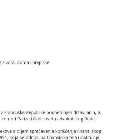
g života, doma i prepiske
v Francuske Republike podneo njen državljanin, g.
j komori Pariza i član saveta advokatskog Reda.
rektive s ciljem sprečavanja korišćenja finansijskog
1, koja se odnosi na finansijska tela i institucije,