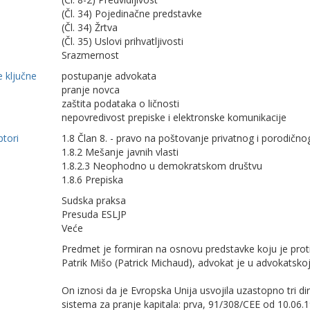
(Čl. 34) Pojedinačne predstavke
(Čl. 34) Žrtva
(Čl. 35) Uslovi prihvatljivosti
Srazmernost
 ključne
postupanje advokata
pranje novca
zaštita podataka o ličnosti
nepovredivost prepiske i elektronske komunikacije
ptori
1.8 Član 8. - pravo na poštovanje privatnog i porodično
1.8.2 Mešanje javnih vlasti
1.8.2.3 Neophodno u demokratskom društvu
1.8.6 Prepiska
Sudska praksa
Presuda ESLJP
Veće
Predmet je formiran na osnovu predstavke koju je proti
Patrik Mišo (Patrick Michaud), advokat je u advokatsko
On iznosi da je Evropska Unija usvojila uzastopno tri di
sistema za pranje kapitala: prva, 91/308/CEE od 10.06.199