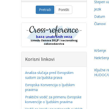
Stepen v
Jezik
Pretraži
Poništi
Datum
Članovi
baza unakrsnih veza
između članova EKLJP i nacionalnog
zakonodavstva
Kršenje
Nekršenj
Korisni linkovi
Ključne r
Analiza slučaja pred Evropskim
HUDOC/
sudom za ljudska prava
Evropska Konvencija o ljudskim
pravima
Praktični vodič za primenu Evropske
konvencije o ljudskim pravima