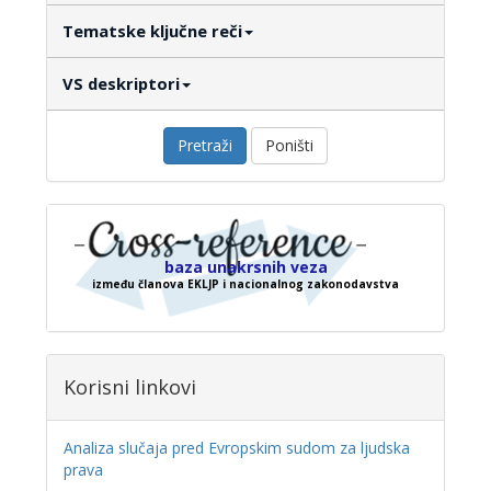
Tematske ključne reči
VS deskriptori
Pretraži
Poništi
baza unakrsnih veza
između članova EKLJP i nacionalnog zakonodavstva
Korisni linkovi
Analiza slučaja pred Evropskim sudom za ljudska
prava