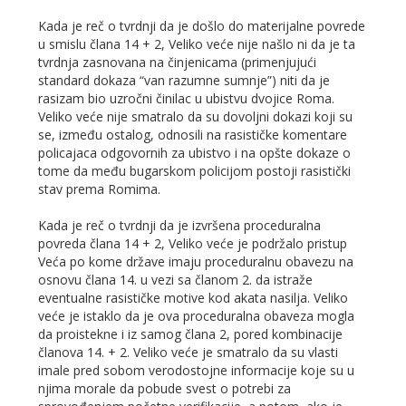
Kada je reč o tvrdnji da je došlo do materijalne povrede
u smislu člana 14 + 2, Veliko veće nije našlo ni da je ta
tvrdnja zasnovana na činjenicama (primenjujući
standard dokaza “van razumne sumnje”) niti da je
rasizam bio uzročni činilac u ubistvu dvojice Roma.
Veliko veće nije smatralo da su dovoljni dokazi koji su
se, između ostalog, odnosili na rasističke komentare
policajaca odgovornih za ubistvo i na opšte dokaze o
tome da među bugarskom policijom postoji rasistički
stav prema Romima.
Kada je reč o tvrdnji da je izvršena proceduralna
povreda člana 14 + 2, Veliko veće je podržalo pristup
Veća po kome države imaju proceduralnu obavezu na
osnovu člana 14. u vezi sa članom 2. da istraže
eventualne rasističke motive kod akata nasilja. Veliko
veće je istaklo da je ova proceduralna obaveza mogla
da proistekne i iz samog člana 2, pored kombinacije
članova 14. + 2. Veliko veće je smatralo da su vlasti
imale pred sobom verodostojne informacije koje su u
njima morale da pobude svest o potrebi za