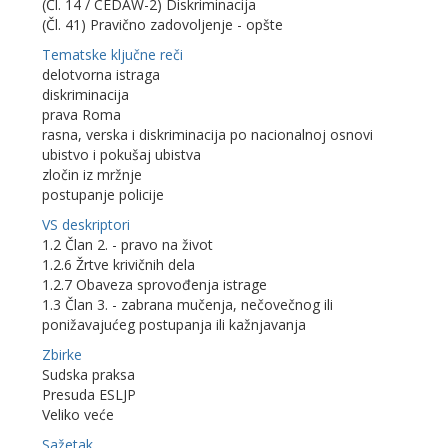
(Čl. 14 / CEDAW-2) Diskriminacija
(Čl. 41) Pravično zadovoljenje - opšte
Tematske ključne reči
delotvorna istraga
diskriminacija
prava Roma
rasna, verska i diskriminacija po nacionalnoj osnovi
ubistvo i pokušaj ubistva
zločin iz mržnje
postupanje policije
VS deskriptori
1.2 Član 2. - pravo na život
1.2.6 Žrtve krivičnih dela
1.2.7 Obaveza sprovođenja istrage
1.3 Član 3. - zabrana mučenja, nečovečnog ili
ponižavajućeg postupanja ili kažnjavanja
Zbirke
Sudska praksa
Presuda ESLJP
Veliko veće
Sažetak