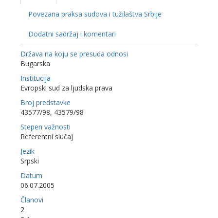
Povezana praksa sudova i tužilaštva Srbije
Dodatni sadržaj i komentari
Država na koju se presuda odnosi
Bugarska
Institucija
Evropski sud za ljudska prava
Broj predstavke
43577/98, 43579/98
Stepen važnosti
Referentni slučaj
Jezik
Srpski
Datum
06.07.2005
Članovi
2