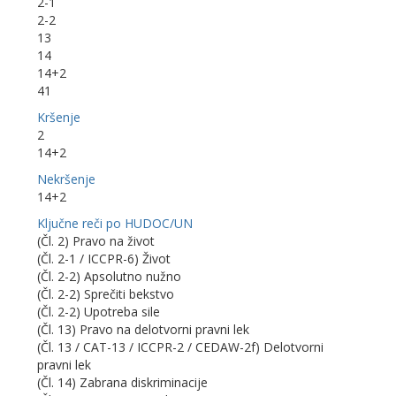
2-1
2-2
13
14
14+2
41
Kršenje
2
14+2
Nekršenje
14+2
Ključne reči po HUDOC/UN
(Čl. 2) Pravo na život
(Čl. 2-1 / ICCPR-6) Život
(Čl. 2-2) Apsolutno nužno
(Čl. 2-2) Sprečiti bekstvo
(Čl. 2-2) Upotreba sile
(Čl. 13) Pravo na delotvorni pravni lek
(Čl. 13 / CAT-13 / ICCPR-2 / CEDAW-2f) Delotvorni
pravni lek
(Čl. 14) Zabrana diskriminacije