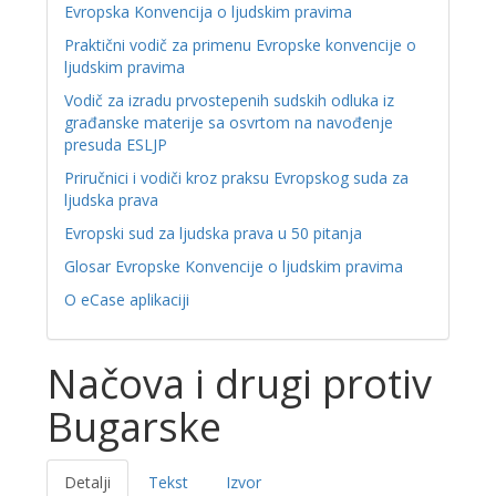
Evropska Konvencija o ljudskim pravima
Praktični vodič za primenu Evropske konvencije o
ljudskim pravima
Vodič za izradu prvostepenih sudskih odluka iz
građanske materije sa osvrtom na navođenje
presuda ESLJP
Priručnici i vodiči kroz praksu Evropskog suda za
ljudska prava
Evropski sud za ljudska prava u 50 pitanja
Glosar Evropske Konvencije o ljudskim pravima
O eCase aplikaciji
Načova i drugi protiv
Bugarske
Detalji
Tekst
Izvor