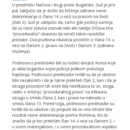
U predmetu Načova i drugi protiv Bugarske, Sud je prvi
put zaključio da je došlo do kršenja zabrane rasne
diskriminacije iz člana 14. u vezi sa pravom na život
(član 2). Sud je zaključio da, tamo gde postoji sumnja
da su rasni stavovi izazvali neki akt nasilja Država ima
“proceduralnu” obavezu da istraži takve rasističke
prizvuke. Ova pozitivna obaveza proističe iz člana 14. u
vezi sa članom 2. (pravo na život) i članom 3. (zabrana
mučenja).
Podnosioci predstavke bili su rođaci dvojice Roma koje
je ubila bugarska vojna policija prilikom pokušaja
hapšenja. Podnosioci predstavke tvrdili su da je ubistvo
bilo nezakonito i da je njime prekršen član 2, kao i da je
istraga povodom tih smrti bila neefikasna te se, stoga,
radilo o kršenju “proceduralnog prava” na efikasnu
istragu u smislu člana 2. kao i prava na naknadu u
smislu člana 13. Pored toga, podnosioci predstavke su
tvrdili da su ubistva i (ii) propust da se ona istraže bila
rezultat rasne diskriminacije prema Romima, što bi
značilo da je bio prekršen član 14. u vezi sa članom 2, i
u svom materijalnom, i u svom proceduralnom aspektu.