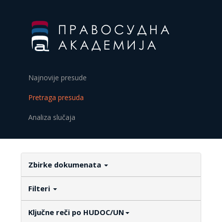
Najnovije presude
Pretraga presuda
Analiza slučaja
Zbirke dokumenata
Filteri
Ključne reči po HUDOC/UN