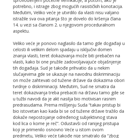
sprovođenjem početne verifikacije, a potom, ako je
potrebno, i istrage zbog mogućih rasističkih konotacija.
Međutim, Veliko veće je utvrdilo da vlasti nisu valjano
istražile sva ova pitanja što je dovelo do kršenja člana
14. u vezi sa članom 2. u njegovom proceduralnom
aspektu.
Veliko veće je ponovo naglasilo da tamo gde događaji u
celosti ili velikim delom spadaju u isključivi domen
znanja vlasti, teret dokazivanja može biti prebačen na
vlasti, kako bi one pružile zadovoljavajuće objašnjenje
tih događaja. Sud je takođe prihvatio da u nekim
slučajevima gde se ukazuje na navodnu diskriminaciju
on može zahtevati od tužene države da dokazima obori
tvrdnje o diskriminaciji. Međutim, Sud ne smatra da
teret dokazivanja treba prebaciti na državu tamo gde se
u tužbi navodi da je akt nasilja bio motivisan rasnim
predrasudama. Prema mišljenju Suda “takav pristup bi
bio istovetan kao kada bi se od tužene države tražilo da
dokaže nepostojanje određenog subjektivnog stava
kod lica o kome je reč”. Odustavši od ranijeg pristupa
koji je primenilo osnovno Veće u istom ovom
predmetu, Veliko veće takođe nije smatralo da “zbog