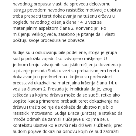
navodnog propusta vlasti da sprovedu delotvornu
istragu povodom navodno rasističke motivacije ubistva
treba prebaciti teret dokazivanja na tuženu državu u
pogledu navodnog kršenja člana 14. u vezi sa
materijalnim aspektom člana 2. Konvencije”. Po
mišljenju Velikog veća, zasebno je pitanje da li vlasti
poštuju svoje proceduralne obaveze.
Sudije su u odlučivanju bile podeljene, stoga je grupa
sudija priložila zajedničko izdvojeno mišljenje. U
jednom broju izdvojenih sudijskih mišljenja dovedena je
u pitanje presuda Suda u vezi sa prebacivanjem tereta
dokazivanja u predmetima u kojima su podnosioci
predstavki ukazivali na materijalna kršenja člana 14. u
vezi sa članom 2. Presuda je implicirala da je, zbog
teškoća sa kojima država može da se suoči, retko ako
uopšte ikada primereno prebaciti teret dokazivanja na
državu i tražiti od nje da dokaže da ubistvo nije bilo
rasistički motivisano. Sudija Braca (Bratza) je istakao da
“može odmah da zamisli slučajeve u kojima se, u
kontekstu ubistva koje izvrši neki državni službenik, pred
Sudom pojave dokazi na osnovu kojih će Sud zatražiti