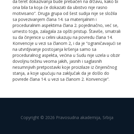
da teret dokazivanja bude prebačen na državu, kako bi
ona bila ta koja će dokazati da ubistvo nije rasno
motivisano”. Druga grupa od šest sudija nije se složila
sa povezivanjem člana 14. sa materijalnim i
proceduralnim aspektima člana 2. pojedinačno, već se,
umesto toga, zalagala za opšti pristup. Štaviše, smatrali
su da činjenice u celini ukazuju na povredu člana 14.
Konvencije u vezi sa članom 2, i da je “ograničavajući se
na utvrdjivanje postojanja kršenja samo sa
proceduralnog aspekta, većina u Sudu nije uzela u obzir
dovoljnu težinu veoma jakih, jasnih i saglasnih
nesumnjivih pretpostavki koje proizilaze iz činjeničnog
stanja, a koje upućuju na zaključak da je došlo do
povrede člana 14. u vezi sa članom 2. Konvencije”.
Copyright © 2026 Pravosudna akademija, Srbija