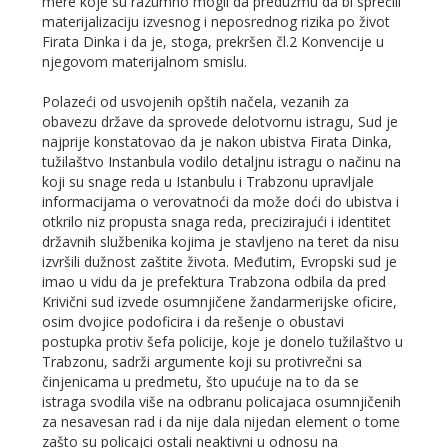
mere koje su razumno mogli da preduzmu da bi sprečili
materijalizaciju izvesnog i neposrednog rizika po život
Firata Dinka i da je, stoga, prekršen čl.2 Konvencije u
njegovom materijalnom smislu.
Polazeći od usvojenih opštih načela, vezanih za
obavezu države da sprovede delotvornu istragu, Sud je
najprije konstatovao da je nakon ubistva Firata Dinka,
tužilaštvo Instanbula vodilo detaljnu istragu o načinu na
koji su snage reda u Istanbulu i Trabzonu upravljale
informacijama o verovatnoći da može doći do ubistva i
otkrilo niz propusta snaga reda, precizirajući i identitet
državnih službenika kojima je stavljeno na teret da nisu
izvršili dužnost zaštite života. Međutim, Evropski sud je
imao u vidu da je prefektura Trabzona odbila da pred
Krivični sud izvede osumnjičene žandarmerijske oficire,
osim dvojice podoficira i da rešenje o obustavi
postupka protiv šefa policije, koje je donelo tužilaštvo u
Trabzonu, sadrži argumente koji su protivrečni sa
činjenicama u predmetu, što upućuje na to da se
istraga svodila više na odbranu policajaca osumnjičenih
za nesavesan rad i da nije dala nijedan element o tome
zašto su policajci ostali neaktivni u odnosu na