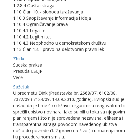
1.2.8.4 Opšta istraga
1.10 Član 10. - sloboda izražavanja
1.10.3 Saopštavanje informacija i ideja
1.10.4 Ograničavanje prava
1.10.4.1 Legalitet
1.10.4.2 Legitimitet
1.10.4.3 Neophodno u demokratskom društvu
1.13 Član 13. - pravo na delotvoran pravni lek
Zbirke
Sudska praksa
Presuda ESLJP
Veće
Sažetak
U predmetu Dink (Predstavka br. 2668/07, 6102/08,
7072/09 i 7124/09, 14.09.2010. godine), Evropski sud je
našao da je time što državni organi nisu reagovali da bi
sprečili ubistvo novinara, iako su bili u toku sa njegovim
planiranjem i što nije sprovedena nezavisna, efikasna i
transparentna istraga povodom navedenog ubistva
došlo do povrede čl. 2 (pravo na život) i u materijalnom
i u proceduralnom smislu.