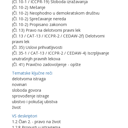
(Čl. 10-1 / ICCPR-19) Sloboda izražavanja
(Čl. 10-2) Mešanje
(Čl. 10-2) Neophodno u demokratskom društvu
(Čl. 10-2) Sprečavanje nereda
(Čl. 10-2) Propisano zakonom
(Čl. 13) Pravo na delotvorni pravni lek
(Čl. 13 / CAT-13 / ICCPR-2 / CEDAW-2f) Delotvorni
pravni lek
(Čl. 35) Uslovi prihvatljivosti
(Čl. 35-1 / CAT-13 / ICCPR-2 / CEDAW-4) Iscrpljivanje
unutrašnjih pravnih lekova
(Čl. 41) Pravično zadovoljenje - opšte
Tematske ključne reči
delotvorna istraga
novinari
sloboda govora
sprovođenje istrage
ubistvo i pokušaj ubistva
život
VS deskriptori
1.2 Član 2. - pravo na život
1.2.8 Propusti u istragama