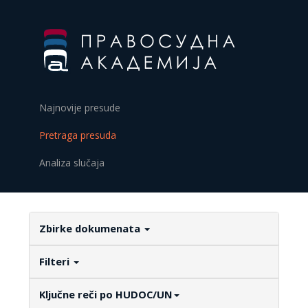
Najnovije presude
Pretraga presuda
Analiza slučaja
Zbirke dokumenata
Filteri
Ključne reči po HUDOC/UN