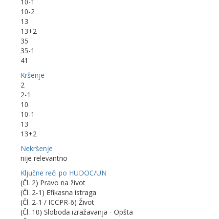
10-1
10-2
13
13+2
35
35-1
41
Kršenje
2
2-1
10
10-1
13
13+2
Nekršenje
nije relevantno
Ključne reči po HUDOC/UN
(Čl. 2) Pravo na život
(Čl. 2-1) Efikasna istraga
(Čl. 2-1 / ICCPR-6) Život
(Čl. 10) Sloboda izražavanja - Opšta