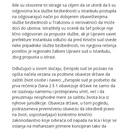
Bile su otvorene tri istrage sa ciljem da se utvrdi da li su
odgovorna lica službe bezbednosti u Istanbulu postupila
na odgovarajući način po dobijenim obaveštenjima
službe bezbednosti u Trabzonu o verovatnoći da može
doći do ubistva. Istražitelji su ocenili da šef policije nije
lično odgovoran za propuste službe, ali je Upravni savet
prefekture Instanbula odlučio da pred Krivični sud izvede
neke pripadnike službe bezbednosti, no njegova rešenja
poništio je regionalni žalbeni Upravni sud u Istanbulu,
zbog propusta u istrazi.
Odlučujući u ovom slučaju, Evropski sud se pozvao na
opšta načela vezana za pozitivne obaveze države da
zaštiti život osobe i naveo: „Evropski sud je podsetio da
prva rečenica člana 2 § 1 obavezuje države ne samo da
ne izazivaju namernu i protivpravnu smrt, već i da
preuzimaju neophodne mere za zaštitu života lica iz
njihove jurisdikcije. Obaveza države, u tom pogledu,
podrazumeva prvenstvenu obavezu da obezbedi pravo
na život, uspostavljajući konkretno krivično
zakonodavstvo koje odvraća od napada na lica i koje se
oslanja na mehanizam primene koncipiran tako da