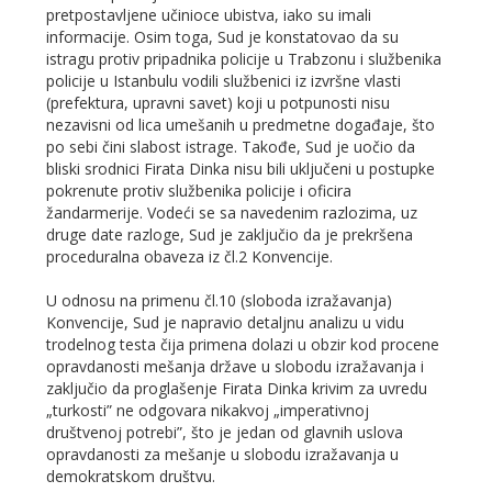
pretpostavljene učinioce ubistva, iako su imali
informacije. Osim toga, Sud je konstatovao da su
istragu protiv pripadnika policije u Trabzonu i službenika
policije u Istanbulu vodili službenici iz izvršne vlasti
(prefektura, upravni savet) koji u potpunosti nisu
nezavisni od lica umešanih u predmetne događaje, što
po sebi čini slabost istrage. Takođe, Sud je uočio da
bliski srodnici Firata Dinka nisu bili uključeni u postupke
pokrenute protiv službenika policije i oficira
žandarmerije. Vodeći se sa navedenim razlozima, uz
druge date razloge, Sud je zaključio da je prekršena
proceduralna obaveza iz čl.2 Konvencije.
U odnosu na primenu čl.10 (sloboda izražavanja)
Konvencije, Sud je napravio detaljnu analizu u vidu
trodelnog testa čija primena dolazi u obzir kod procene
opravdanosti mešanja države u slobodu izražavanja i
zaključio da proglašenje Firata Dinka krivim za uvredu
„turkosti” ne odgovara nikakvoj „imperativnoj
društvenoj potrebi”, što je jedan od glavnih uslova
opravdanosti za mešanje u slobodu izražavanja u
demokratskom društvu.