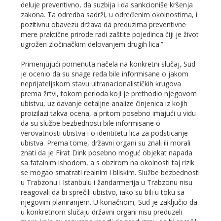
deluje preventivno, da suzbija i da sankcioniše kršenja
zakona. Ta odredba sadrži, u određenim okolnostima, i
pozitivnu obavezu država da preduzima preventivne
mere praktične prirode radi zaštite pojedinca čiji je život
ugrožen zločinačkim delovanjem drugih lica.”
Primenjujući pomenuta načela na konkretni slučaj, Sud
je ocenio da su snage reda bile informisane o jakom
neprijateljskom stavu ultranacionalističkih krugova
prema žrtvi, tokom perioda koji je prethodio njegovom
ubistvu, uz davanje detaljne analize činjenica iz kojih
proizilazi takva ocena, a pritom posebno imajući u vidu
da su službe bezbednosti bile informisane o
verovatnosti ubistva i o identitetu lica za podsticanje
ubistva. Prema tome, državni organi su znali ili morali
znati da je Firat Dink posebno moguć objekat napada
sa fatalnim ishodom, a s obzirom na okolnosti taj rizik
se mogao smatrati realnim i bliskim. Službe bezbednosti
u Trabzonu i Istanbulu i žandarmerija u Trabzonu nisu
reagovali da bi sprečili ubistvo, iako su bili u toku sa
njegovim planiranjem. U konačnom, Sud je zaključio da
u konkretnom slučaju državni organi nisu preduzeli