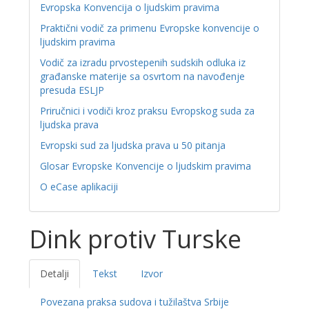
Evropska Konvencija o ljudskim pravima
Praktični vodič za primenu Evropske konvencije o
ljudskim pravima
Vodič za izradu prvostepenih sudskih odluka iz
građanske materije sa osvrtom na navođenje
presuda ESLJP
Priručnici i vodiči kroz praksu Evropskog suda za
ljudska prava
Evropski sud za ljudska prava u 50 pitanja
Glosar Evropske Konvencije o ljudskim pravima
O eCase aplikaciji
Dink protiv Turske
Detalji
Tekst
Izvor
Povezana praksa sudova i tužilaštva Srbije