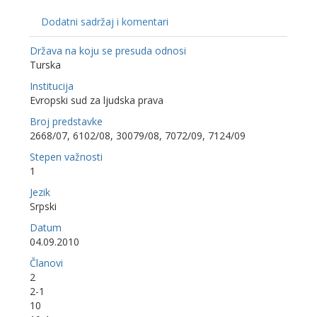
Dodatni sadržaj i komentari
Država na koju se presuda odnosi
Turska
Institucija
Evropski sud za ljudska prava
Broj predstavke
2668/07, 6102/08, 30079/08, 7072/09, 7124/09
Stepen važnosti
1
Jezik
Srpski
Datum
04.09.2010
Članovi
2
2-1
10