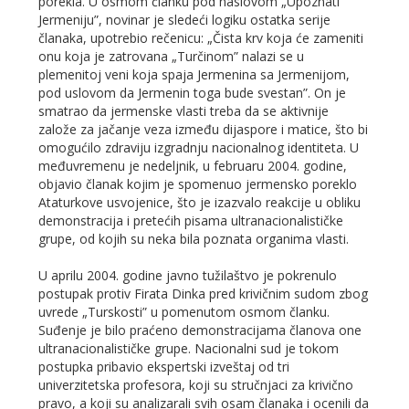
porekla. U osmom članku pod naslovom „Upoznati
Jermeniju”, novinar je sledeći logiku ostatka serije
članaka, upotrebio rečenicu: „Čista krv koja će zameniti
onu koja je zatrovana „Turčinom” nalazi se u
plemenitoj veni koja spaja Jermenina sa Jermenijom,
pod uslovom da Jermenin toga bude svestan”. On je
smatrao da jermenske vlasti treba da se aktivnije
založe za jačanje veza između dijaspore i matice, što bi
omogućilo zdraviju izgradnju nacionalnog identiteta. U
međuvremenu je nedeljnik, u februaru 2004. godine,
objavio članak kojim je spomenuo jermensko poreklo
Ataturkove usvojenice, što je izazvalo reakcije u obliku
demonstracija i pretećih pisama ultranacionalističke
grupe, od kojih su neka bila poznata organima vlasti.
U aprilu 2004. godine javno tužilaštvo je pokrenulo
postupak protiv Firata Dinka pred krivičnim sudom zbog
uvrede „Turskosti” u pomenutom osmom članku.
Suđenje je bilo praćeno demonstracijama članova one
ultranacionalističke grupe. Nacionalni sud je tokom
postupka pribavio ekspertski izveštaj od tri
univerzitetska profesora, koji su stručnjaci za krivično
pravo, a koji su analizarali svih osam članaka i ocenili da