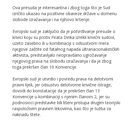
Ova presuda je interesantna i zbog toga što je Sud
izričito ukazao na pozitivne obaveze države u domenu
slobode izražavanja i na njihovo kršenje.
Evropski sud je zaključio da je potvrđivanje presude o
krivici koju su protiv Fırata Dinka izrekli krivični sudovi,
uzeto zasebno ili u kombinaciji s odsustvom mera
njegove zaštite od fatalnog napada ultranacionalističkih
aktivista, predstavljalo neopravdano ugrožavanje
njegovog prava na slobodu izražavanja i da je zbog
toga prekršen član 10 Konvencije.
Evropski sud je utvrdio i povredu prava na delotvorni
pravni lijek, jer odsustvo delotvorne krivične istrage,
dovodi do konstatacije da je prekršen član 13
Konvencije u kombinaciji s njenim članom 2, jer su
podnosioci predstavke bili lišeni pristupa drugim teorijski
raspoloživim pravnim lekovima, kao što je tužba za
naknadu štete.