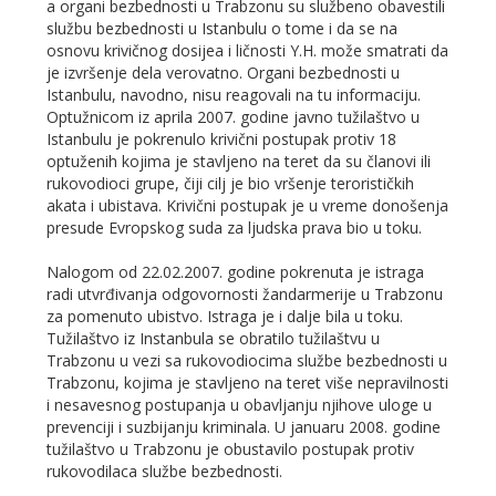
a organi bezbednosti u Trabzonu su službeno obavestili
službu bezbednosti u Istanbulu o tome i da se na
osnovu krivičnog dosijea i ličnosti Y.H. može smatrati da
je izvršenje dela verovatno. Organi bezbednosti u
Istanbulu, navodno, nisu reagovali na tu informaciju.
Optužnicom iz aprila 2007. godine javno tužilaštvo u
Istanbulu je pokrenulo krivični postupak protiv 18
optuženih kojima je stavljeno na teret da su članovi ili
rukovodioci grupe, čiji cilj je bio vršenje terorističkih
akata i ubistava. Krivični postupak je u vreme donošenja
presude Evropskog suda za ljudska prava bio u toku.
Nalogom od 22.02.2007. godine pokrenuta je istraga
radi utvrđivanja odgovornosti žandarmerije u Trabzonu
za pomenuto ubistvo. Istraga je i dalje bila u toku.
Tužilaštvo iz Instanbula se obratilo tužilaštvu u
Trabzonu u vezi sa rukovodiocima službe bezbednosti u
Trabzonu, kojima je stavljeno na teret više nepravilnosti
i nesavesnog postupanja u obavljanju njihove uloge u
prevenciji i suzbijanju kriminala. U januaru 2008. godine
tužilaštvo u Trabzonu je obustavilo postupak protiv
rukovodilaca službe bezbednosti.