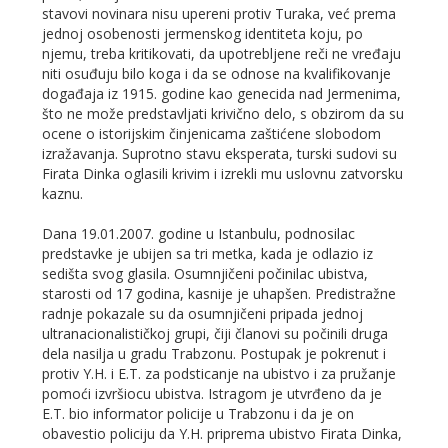
stavovi novinara nisu upereni protiv Turaka, već prema
jednoj osobenosti jermenskog identiteta koju, po
njemu, treba kritikovati, da upotrebljene reči ne vređaju
niti osuđuju bilo koga i da se odnose na kvalifikovanje
događaja iz 1915. godine kao genecida nad Jermenima,
što ne može predstavljati krivično delo, s obzirom da su
ocene o istorijskim činjenicama zaštićene slobodom
izražavanja. Suprotno stavu eksperata, turski sudovi su
Firata Dinka oglasili krivim i izrekli mu uslovnu zatvorsku
kaznu.
Dana 19.01.2007. godine u Istanbulu, podnosilac
predstavke je ubijen sa tri metka, kada je odlazio iz
sedišta svog glasila. Osumnjičeni počinilac ubistva,
starosti od 17 godina, kasnije je uhapšen. Predistražne
radnje pokazale su da osumnjičeni pripada jednoj
ultranacionalističkoj grupi, čiji članovi su počinili druga
dela nasilja u gradu Trabzonu. Postupak je pokrenut i
protiv Y.H. i E.T. za podsticanje na ubistvo i za pružanje
pomoći izvršiocu ubistva. Istragom je utvrđeno da je
E.T. bio informator policije u Trabzonu i da je on
obavestio policiju da Y.H. priprema ubistvo Firata Dinka,