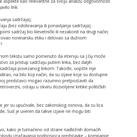
će aspekte kao relevantne za svoju analizu odgovornosti
vilo link:
avanja sadržaja);
aju (bez odobravanja ili ponavljanja sadržaja);
orni sadržaj bio klevetnički ili nezakonit na drugi način;
tovao novinarsku etiku i delovao sa dužnom
u?
tnom tekstu samo pomenuto da intervju sa J.Gy može
tvo za pristup sadržaju putem linka, bez daljih
 sadržaja povezanog linkom. Takođe, uopšte nije
udirao, na bilo koji način, da su izjave koje su dostupne
etnoj predstavci mogao razumno pretpostaviti da
roverzni, ostaju u okviru dozvoljene kritike političkih
ičke jer su upućivale, bez zakonskog osnova, da su lica
ode, Sud je uveren da takve izjave ne mogu biti
avo, kako je tumačeno od strane nadležnih domaćih
slobodu izražavanja podnosioca predstavke – kompanije