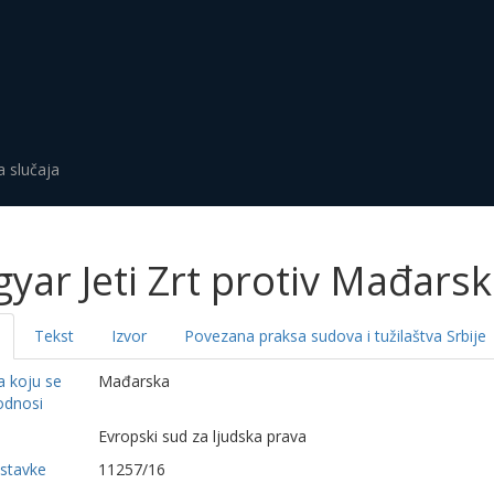
a slučaja
yar Jeti Zrt protiv Mađars
Tekst
Izvor
Povezana praksa sudova i tužilaštva Srbije
a koju se
Mađarska
odnosi
a
Evropski sud za ljudska prava
dstavke
11257/16