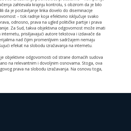
ičenja zahtevala krajnju kontrolu, s obzirom da je bilo
dili da je postavljanje linka dovelo do diseminacije
vornost – tok radnje koja efektivno isključuje svako
ava, odnosno, prava na ugled političke partije i prava
nije. Za Sud, takva objektivna odgovornost može imati
internetu, prisiljavajući autore tekstova i izdavače da
erijalima nad čijim promenljivim sadržajem nemaju
ašujući efekat na slobodu izražavanja na internetu.
je objektivne odgovornosti od strane domaćih sudova
vano na relevantnim i dovoljnim osnovama. Stoga, ova
egovog prava na slobodu izražavanja. Na osnovu toga,