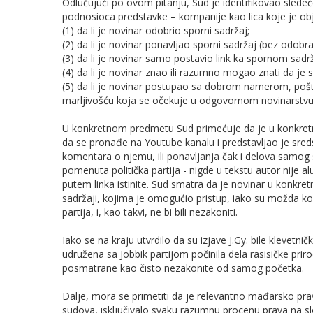
Odlučujući po ovom pitanju, Sud je identifikovao slede
podnosioca predstavke – kompanije kao lica koje je obja
(1) da li je novinar odobrio sporni sadržaj;
(2) da li je novinar ponavljao sporni sadržaj (bez odobr
(3) da li je novinar samo postavio link ka spornom sadrž
(4) da li je novinar znao ili razumno mogao znati da je sp
(5) da li je novinar postupao sa dobrom namerom, poš
marljivošću koja se očekuje u odgovornom novinarstv
U konkretnom predmetu Sud primećuje da je u konkre
da se pronađe na Youtube kanalu i predstavljao je sreds
komentara o njemu, ili ponavljanja čak i delova samog
pomenuta politička partija - nigde u tekstu autor nije al
putem linka istinite. Sud smatra da je novinar u konkr
sadržaji, kojima je omogućio pristup, iako su možda kont
partija, i, kao takvi, ne bi bili nezakoniti.
Iako se na kraju utvrdilo da su izjave J.Gy. bile klevetn
udružena sa Jobbik partijom počinila dela rasisičke prir
posmatrane kao čisto nezakonite od samog početka.
Dalje, mora se primetiti da je relevantno mađarsko pr
sudova, isključivalo svaku razumnu procenu prava na 