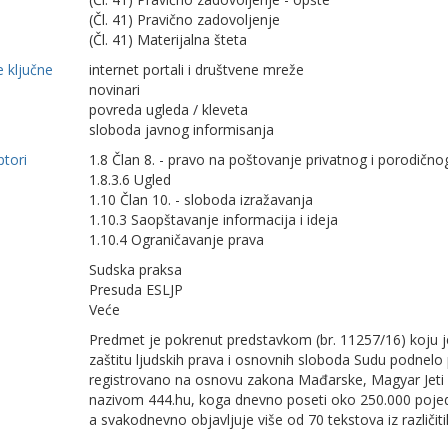
(Čl. 41) Pravično zadovoljenje
(Čl. 41) Materijalna šteta
 ključne
internet portali i društvene mreže
novinari
povreda ugleda / kleveta
sloboda javnog informisanja
ptori
1.8 Član 8. - pravo na poštovanje privatnog i porodično
1.8.3.6 Ugled
1.10 Član 10. - sloboda izražavanja
1.10.3 Saopštavanje informacija i ideja
1.10.4 Ograničavanje prava
Sudska praksa
Presuda ESLJP
Veće
Predmet je pokrenut predstavkom (br. 11257/16) koju j
zaštitu ljudskih prava i osnovnih sloboda Sudu podne
registrovano na osnovu zakona Mađarske, Magyar Jeti Zr
nazivom 444.hu, koga dnevno poseti oko 250.000 pojedin
a svakodnevno objavljuje više od 70 tekstova iz različitih 