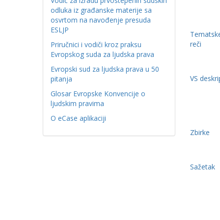
Vodič za izradu prvostepenih sudskih
odluka iz građanske materije sa
osvrtom na navođenje presuda
ESLJP
Tematske
reči
Priručnici i vodiči kroz praksu
Evropskog suda za ljudska prava
Evropski sud za ljudska prava u 50
VS deskri
pitanja
Glosar Evropske Konvencije o
ljudskim pravima
O eCase aplikaciji
Zbirke
Sažetak