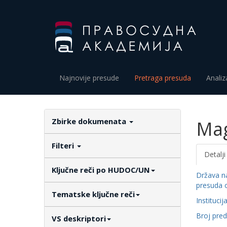
Najnovije presude
Pretraga presuda
Analiz
Zbirke dokumenata
Mag
Filteri
Detalji
Ključne reči po HUDOC/UN
Država n
presuda 
Tematske ključne reči
Institucij
Broj pre
VS deskriptori