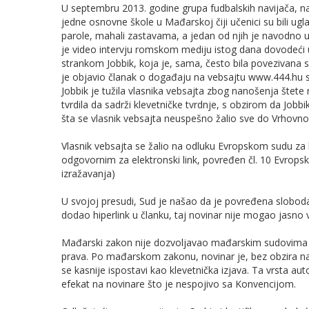
U septembru 2013. godine grupa fudbalskih navijača, n
jedne osnovne škole u Mađarskoj čiji učenici su bili ugla
parole, mahali zastavama, a jedan od njih je navodno 
je video intervju romskom mediju istog dana dovodeći
strankom Jobbik, koja je, sama, često bila povezivan
je objavio članak o događaju na vebsajtu www.444.hu sa
Jobbik je tužila vlasnika vebsajta zbog nanošenja štete n
tvrdila da sadrži klevetničke tvrdnje, s obzirom da Jobbik
šta se vlasnik vebsajta neuspešno žalio sve do Vrhovn
Vlasnik vebsajta se žalio na odluku Evropskom sudu za 
odgovornim za elektronski link, povređen čl. 10 Evropsk
izražavanja)
U svojoj presudi, Sud je našao da je povređena sloboda
dodao hiperlink u članku, taj novinar nije mogao jasno v
Mađarski zakon nije dozvoljavao mađarskim sudovima 
prava. Po mađarskom zakonu, novinar je, bez obzira na
se kasnije ispostavi kao klevetnička izjava. Ta vrsta 
efekat na novinare što je nespojivo sa Konvencijom.