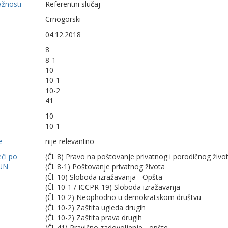
ažnosti
Referentni slučaj
Crnogorski
04.12.2018
8
8-1
10
10-1
10-2
41
10
10-1
e
nije relevantno
eči po
(Čl. 8) Pravo na poštovanje privatnog i porodičnog živo
UN
(Čl. 8-1) Poštovanje privatnog života
(Čl. 10) Sloboda izražavanja - Opšta
(Čl. 10-1 / ICCPR-19) Sloboda izražavanja
(Čl. 10-2) Neophodno u demokratskom društvu
(Čl. 10-2) Zaštita ugleda drugih
(Čl. 10-2) Zaštita prava drugih
(Čl. 41) Pravično zadovoljenje - opšte