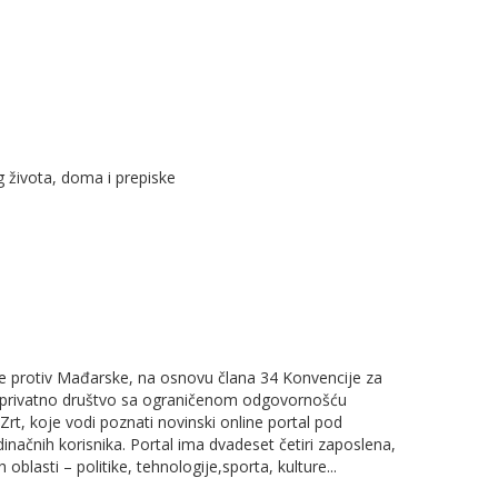
g života, doma i prepiske
e protiv Mađarske, na osnovu člana 34 Konvencije za
lo privatno društvo sa ograničenom odgovornošću
t, koje vodi poznati novinski online portal pod
ačnih korisnika. Portal ima dvadeset četiri zaposlena,
oblasti – politike, tehnologije,sporta, kulture...