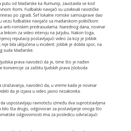
a putu od Mađarske ka Rumuniji, zaustavila se kod
vnom Romi. Fudbalski navijači su uzvikivali rasističke
urinirao po zgradi. Šef lokalne romske samouprave dao
 u vezu fudbalske navijače sa mađarskom političkom
a sa anti-romskim predrasudama. Narednog dana, novinar
 linkom za video intervju na Jutjubu. Nakon toga,
jenoj reputaciji postavljajući video za koji je Jobbik
 nije bila uključena u incident. Jobbik je dobila spor, na
og suda Mađarske.
ljudska prava navodeći da je, time što je nađen
e konvencije za zaštitu ljudskih prava (sloboda
 izražavanja, navodeći da, u vreme kada je novinar
ideti da je izjava u video jasno nezakonita.
da uspostavljaju ravnotežu između dva suprotstavljena
 bilo šta drugo, odgovoran za postavljanje onoga što
automatske odgovornosti ima za posledicu odvraćajući