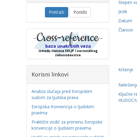
Stepen v
Jezik
Pretraži
Poništi
Datum
Članovi
baza unakrsnih veza
između članova EKLJP i nacionalnog
zakonodavstva
Kršenje
Korisni linkovi
Nekršenj
Analiza slučaja pred Evropskim
Ključne r
sudom za ljudska prava
HUDOC/
Evropska Konvencija o ljudskim
pravima
Praktični vodič za primenu Evropske
konvencije o ljudskim pravima