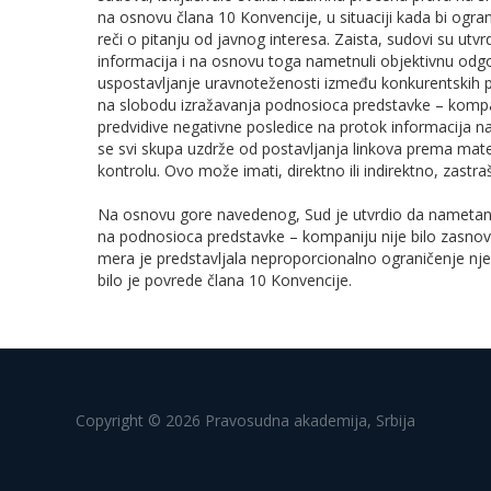
na osnovu člana 10 Konvencije, u situaciji kada bi ogran
reči o pitanju od javnog interesa. Zaista, sudovi su utvr
informacija i na osnovu toga nametnuli objektivnu odgo
uspostavljanje uravnoteženosti između konkurentskih pr
na slobodu izražavanja podnosioca predstavke – kompa
predvidive negativne posledice na protok informacija na 
se svi skupa uzdrže od postavljanja linkova prema mat
kontrolu. Ovo može imati, direktno ili indirektno, zastr
Na osnovu gore navedenog, Sud je utvrdio da nametan
na podnosioca predstavke – kompaniju nije bilo zasno
mera je predstavljala neproporcionalno ograničenje nj
bilo je povrede člana 10 Konvencije.
Copyright © 2026 Pravosudna akademija, Srbija