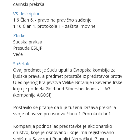
carinski prekršaji
VS deskriptori
1.6 Član 6. - pravo na pravično suđenje
1.16 Član 1. protokola 1 - zaštita imovine
Zbirke
Sudska praksa
Presuda ESLJP
Veće
Sažetak
Ovaj predmet je Sudu uputila Evropska komisija za
ljudska prava, a predmet proističe iz predstavke protiv
Ujedinjenog Kraljevstva Velike Britanije i Severne Irske
koju je podnela Gold-und Silbersheideanstalt AG
(kompanija AGOSI).
Postavilo se pitanje da li je tužena Država prekršila
svoje obaveze po osnovu člana 1 Protokola br.1.
Kompanija podnosilac predstavke je akcionarsko
društvo, koje je osnovano i koje ima registrovano
sedište u Saveznoj Republici Nemačkoj. Glavna