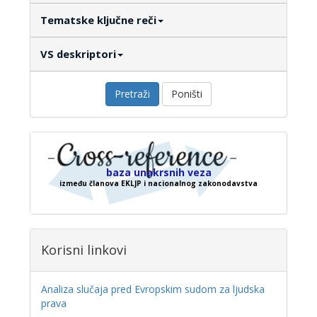
Tematske ključne reči
VS deskriptori
Pretraži
Poništi
baza unakrsnih veza
između članova EKLJP i nacionalnog zakonodavstva
Korisni linkovi
Analiza slučaja pred Evropskim sudom za ljudska
prava