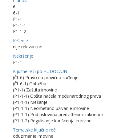
Članovi
6
6-1
P1-1
P1-1-1
P1-1-2
Kršenje
nije relevantno
Nekršenje
P1-1
Ključne reči po HUDOC/UN
(Čl. 6) Pravo na pravično suđenje
(Čl. 6-1) Optužba
(P1-1) Zaštita imovine
(P1-1-1) Opšta načela međunarodnog prava
(P1-1-1) Mešanje
(P1-1-1) Neometano uživanje imovine
(P1-1-1) Pod uslovima predviđenim zakonom
(P1-1-2) Regulisanje korišćenja imovine
Tematske ključne reči
oduzimanje imovine