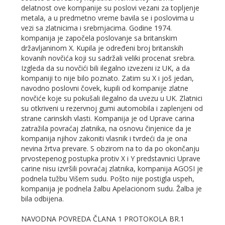
delatnost ove kompanije su poslovi vezani za topljenje
metala, a u predmetno vreme bavila se i poslovima u
vezi sa zlatnicima i srebrnjacima. Godine 1974.
kompanija je započela poslovanje sa britanskim
državljaninom X. Kupila je određeni broj britanskih
kovanih novčića koji su sadržali veliki procenat srebra.
Izgleda da su novčići bili ilegalno izvezeni iz UK, a da
kompaniji to nije bilo poznato. Zatim su X i još jedan,
navodno poslovni čovek, kupili od kompanije zlatne
novčiće koje su pokušali ilegalno da uvezu u UK. Zlatnici
su otkriveni u rezervnoj gumi automobila i zaplenjeni od
strane carinskih vlasti. Kompanija je od Uprave carina
zatražila povraćaj zlatnika, na osnovu činjenice da je
kompanija njihov zakoniti vlasnik i tvrdeći da je ona
nevina žrtva prevare. S obzirom na to da po okončanju
prvostepenog postupka protiv X i Y predstavnici Uprave
carine nisu izvršili povraćaj zlatnika, kompanija AGOSI je
podnela tužbu Višem sudu. Pošto nije postigla uspeh,
kompanija je podnela žalbu Apelacionom sudu. Žalba je
bila odbijena.
NAVODNA POVREDA ČLANA 1 PROTOKOLA BR.1