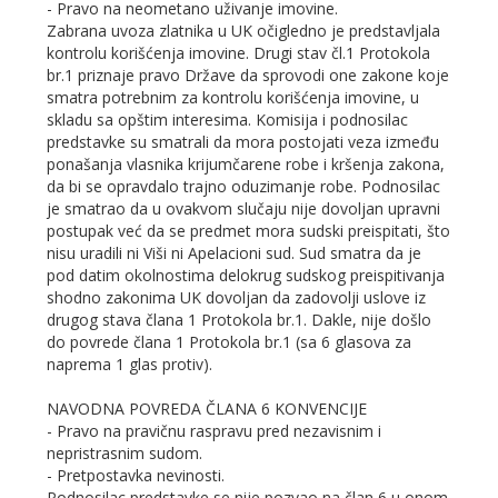
- Pravo na neometano uživanje imovine.
Zabrana uvoza zlatnika u UK očigledno je predstavljala
kontrolu korišćenja imovine. Drugi stav čl.1 Protokola
br.1 priznaje pravo Države da sprovodi one zakone koje
smatra potrebnim za kontrolu korišćenja imovine, u
skladu sa opštim interesima. Komisija i podnosilac
predstavke su smatrali da mora postojati veza između
ponašanja vlasnika krijumčarene robe i kršenja zakona,
da bi se opravdalo trajno oduzimanje robe. Podnosilac
je smatrao da u ovakvom slučaju nije dovoljan upravni
postupak već da se predmet mora sudski preispitati, što
nisu uradili ni Viši ni Apelacioni sud. Sud smatra da je
pod datim okolnostima delokrug sudskog preispitivanja
shodno zakonima UK dovoljan da zadovolji uslove iz
drugog stava člana 1 Protokola br.1. Dakle, nije došlo
do povrede člana 1 Protokola br.1 (sa 6 glasova za
naprema 1 glas protiv).
NAVODNA POVREDA ČLANA 6 KONVENCIJE
- Pravo na pravičnu raspravu pred nezavisnim i
nepristrasnim sudom.
- Pretpostavka nevinosti.
Podnosilac predstavke se nije pozvao na član 6 u onom