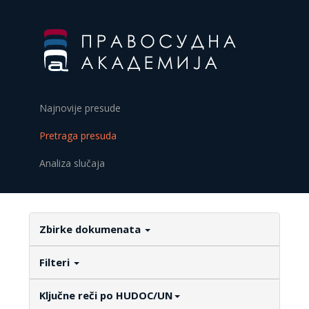
Najnovije presude
Pretraga presuda
Analiza slučaja
Zbirke dokumenata
Filteri
Ključne reči po HUDOC/UN