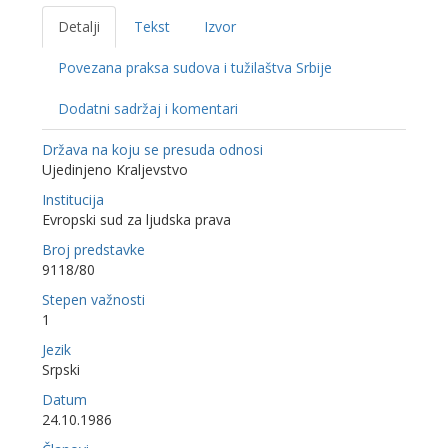
Detalji
Tekst
Izvor
Povezana praksa sudova i tužilaštva Srbije
Dodatni sadržaj i komentari
Država na koju se presuda odnosi
Ujedinjeno Kraljevstvo
Institucija
Evropski sud za ljudska prava
Broj predstavke
9118/80
Stepen važnosti
1
Jezik
Srpski
Datum
24.10.1986