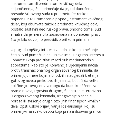
instrumentom ili predmetom krivičnog dela
krijumčarenja, Sud primećuje da je, od donošenja
presude Vrhovnog suda u predmetu Petrenko u
najmanju ruku, tumačenje pojma „instrument krivičnog
dela”, koji obuhvata takođe predmete krivičnog dela,
postalo sastavni deo ruskog prava. Shodno tome, Sud
smatra da je mera bila zasnovana na domaćem pravu,
što je bilo dovoljno predvidivo prilikom primene.
U pogledu opšteg interesa zajednice koji je mešanje
štitilo, Sud primećuje da Države imaju legitimni interes a
i obavezu koja proizilazi iz različitih međunarodnih
sporazuma, kao što je Konvencija Ujedinjenih nacija
protiv transnacionalnog organizovanog kriminala, da
primenjuju mere kojima bi otkrili i nadgledali kretanje
gotovog novca preko svojih granica, budući da velike
količine gotovog novca mogu da budu korišćene za
pranje novca, trgovinu drogom, finansiranje terorizma
ili organizovanog kriminala, izbegavanje plaćanja
poreza ili izvršenje drugih ozbiljnih finansijskih krivičnih
dela. Opšti uslovi prijavljivanja [deklarisanja] koji su
primenjivi na svaku osobu koja prelazi državnu granicu