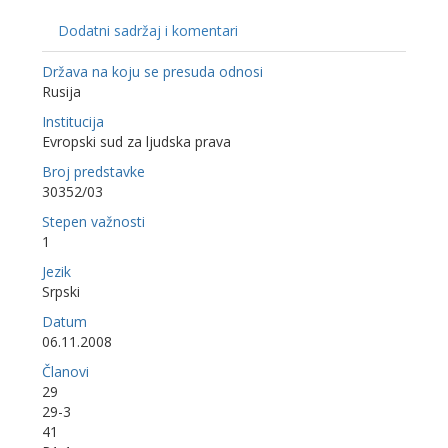
Dodatni sadržaj i komentari
Država na koju se presuda odnosi
Rusija
Institucija
Evropski sud za ljudska prava
Broj predstavke
30352/03
Stepen važnosti
1
Jezik
Srpski
Datum
06.11.2008
Članovi
29
29-3
41