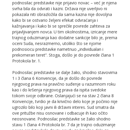
podnosilac predstavke nije prijavio novac – već je njena
svrha bila da odvrati i kazni. Država nije uverljivo ni
pokazala niti obrazložila da sama kazna nije dovoljna
kako bi se ostvario željeni efekat odvraćanja i
kažnjavanja i kako bi se sprečile povrede zahteva za
prijavljivanjem novca. U tim okolnostima, izricanje mere
trajnog oduzimanja kao dodatne sankcije bilo je, prema
oceni Suda, nesrazmerno, utoliko što se njome
podnosiocu predstavke nametnuo „individualan i
prekomeran teret”. Stoga, došlo je do povrede člana 1
Protokola br. 1.
Podnosilac predstavke se dalje žalio, shodno stavovima
1 i 3 člana 6 Konvencije, da je došlo do povrede
njegovog prava na pravično suđenje u razumnom roku
kao i do kršenja njegovog prava da ispita svedoke
tokom svoje odbrane. Oslanjajući se na stav 2 člana 8
Konvencije, tvrdio je da krivično delo koje je počinio nije
ugrozilo bilo koji javni ili državni interes. Sud smatra da
ove pritužbe nisu osnovane i odbacuje ih kao očito
neosnovane. Podnosilac predstavke se žalio shodno
stavu 1 člana 4 Protokola br. 7 da je trajno oduzimanje