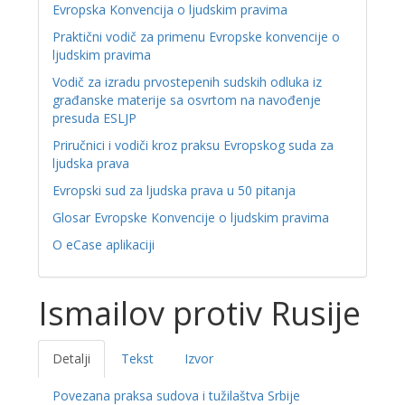
Evropska Konvencija o ljudskim pravima
Praktični vodič za primenu Evropske konvencije o
ljudskim pravima
Vodič za izradu prvostepenih sudskih odluka iz
građanske materije sa osvrtom na navođenje
presuda ESLJP
Priručnici i vodiči kroz praksu Evropskog suda za
ljudska prava
Evropski sud za ljudska prava u 50 pitanja
Glosar Evropske Konvencije o ljudskim pravima
O eCase aplikaciji
Ismailov protiv Rusije
Detalji
Tekst
Izvor
Povezana praksa sudova i tužilaštva Srbije