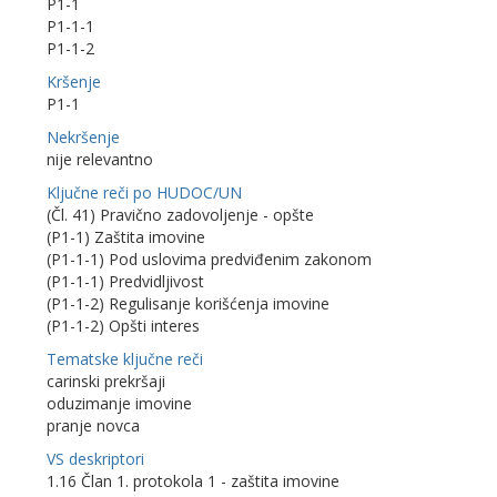
P1-1
P1-1-1
P1-1-2
Kršenje
P1-1
Nekršenje
nije relevantno
Ključne reči po HUDOC/UN
(Čl. 41) Pravično zadovoljenje - opšte
(P1-1) Zaštita imovine
(P1-1-1) Pod uslovima predviđenim zakonom
(P1-1-1) Predvidljivost
(P1-1-2) Regulisanje korišćenja imovine
(P1-1-2) Opšti interes
Tematske ključne reči
carinski prekršaji
oduzimanje imovine
pranje novca
VS deskriptori
1.16 Član 1. protokola 1 - zaštita imovine