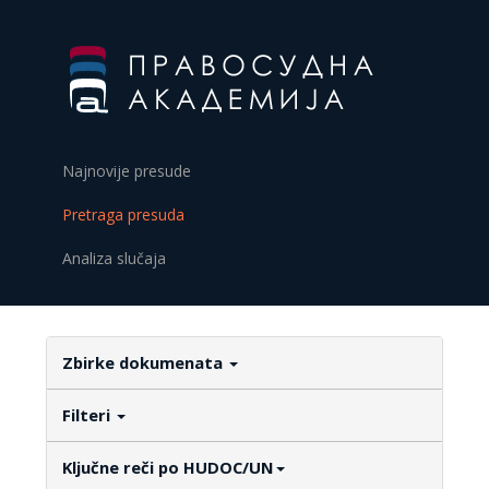
Najnovije presude
Pretraga presuda
Analiza slučaja
Zbirke dokumenata
Filteri
Ključne reči po HUDOC/UN