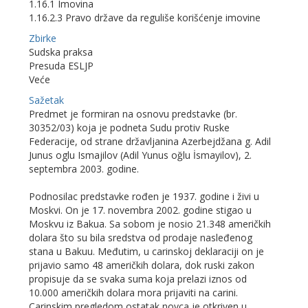
1.16.1 Imovina
1.16.2.3 Pravo države da reguliše korišćenje imovine
Zbirke
Sudska praksa
Presuda ESLJP
Veće
Sažetak
Predmet je formiran na osnovu predstavke (br.
30352/03) koja je podneta Sudu protiv Ruske
Federacije, od strane državljanina Azerbejdžana g. Adil
Junus oglu Ismajilov (Adil Yunus oğlu İsmayilov), 2.
septembra 2003. godine.
Podnosilac predstavke rođen je 1937. godine i živi u
Moskvi. On je 17. novembra 2002. godine stigao u
Moskvu iz Bakua. Sa sobom je nosio 21.348 američkih
dolara što su bila sredstva od prodaje nasleđenog
stana u Bakuu. Međutim, u carinskoj deklaraciji on je
prijavio samo 48 američkih dolara, dok ruski zakon
propisuje da se svaka suma koja prelazi iznos od
10.000 američkih dolara mora prijaviti na carini.
Carinskim pregledom ostatak novca je otkriven u