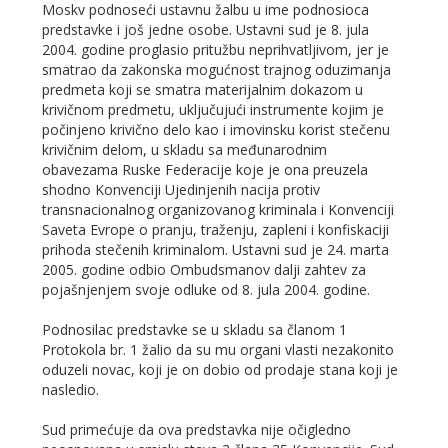
Moskv podnoseći ustavnu žalbu u ime podnosioca
predstavke i još jedne osobe. Ustavni sud je 8. jula
2004. godine proglasio pritužbu neprihvatljivom, jer je
smatrao da zakonska mogućnost trajnog oduzimanja
predmeta koji se smatra materijalnim dokazom u
krivičnom predmetu, uključujući instrumente kojim je
počinjeno krivično delo kao i imovinsku korist stečenu
krivičnim delom, u skladu sa međunarodnim
obavezama Ruske Federacije koje je ona preuzela
shodno Konvenciji Ujedinjenih nacija protiv
transnacionalnog organizovanog kriminala i Konvenciji
Saveta Evrope o pranju, traženju, zapleni i konfiskaciji
prihoda stečenih kriminalom. Ustavni sud je 24. marta
2005. godine odbio Ombudsmanov dalji zahtev za
pojašnjenjem svoje odluke od 8. jula 2004. godine.
Podnosilac predstavke se u skladu sa članom 1
Protokola br. 1 žalio da su mu organi vlasti nezakonito
oduzeli novac, koji je on dobio od prodaje stana koji je
nasledio.
Sud primećuje da ova predstavka nije očigledno