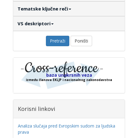
Tematske ključne reči
VS deskriptori
Pretraži
Poništi
baza unakrsnih veza
između članova EKLJP i nacionalnog zakonodavstva
Korisni linkovi
Analiza slučaja pred Evropskim sudom za ljudska
prava