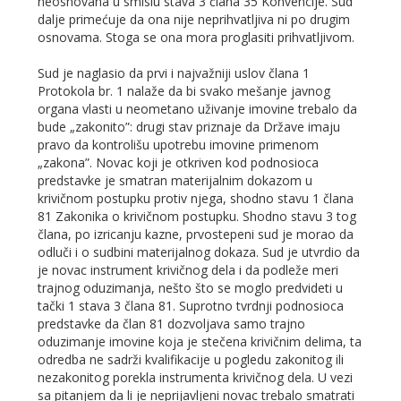
neosnovana u smislu stava 3 člana 35 Konvencije. Sud
dalje primećuje da ona nije neprihvatljiva ni po drugim
osnovama. Stoga se ona mora proglasiti prihvatljivom.
Sud je naglasio da prvi i najvažniji uslov člana 1
Protokola br. 1 nalaže da bi svako mešanje javnog
organa vlasti u neometano uživanje imovine trebalo da
bude „zakonito”: drugi stav priznaje da Države imaju
pravo da kontrolišu upotrebu imovine primenom
„zakona”. Novac koji je otkriven kod podnosioca
predstavke je smatran materijalnim dokazom u
krivičnom postupku protiv njega, shodno stavu 1 člana
81 Zakonika o krivičnom postupku. Shodno stavu 3 tog
člana, po izricanju kazne, prvostepeni sud je morao da
odluči i o sudbini materijalnog dokaza. Sud je utvrdio da
je novac instrument krivičnog dela i da podleže meri
trajnog oduzimanja, nešto što se moglo predvideti u
tački 1 stava 3 člana 81. Suprotno tvrdnji podnosioca
predstavke da član 81 dozvoljava samo trajno
oduzimanje imovine koja je stečena krivičnim delima, ta
odredba ne sadrži kvalifikacije u pogledu zakonitog ili
nezakonitog porekla instrumenta krivičnog dela. U vezi
sa pitanjem da li je neprijavljeni novac trebalo smatrati