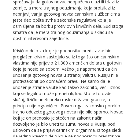
sprečavaju da gotov novac neopaženo ulazi ili izlazi iz
zemlje, a mera trajnog oduzimanja koja proizilazi iz
neprijavljivanja gotovog novca carinskim službenicima
jeste deo opšte svrhe zakonske regulative koja je
osmišljena za borbu protiv ovih krivičnih dela. Sud stoga
smatra da je mera trajnog oduzimanja u skladu sa
opštim interesom zajednice.
Krivično delo za koje je podnosilac predstavke bio
proglašen krivim sastojalo se iz toga što on carinskim
vlastima nije prijavio 21,300 američkih dolara u gotovini
koje je nosio sa sobom. Važno je napomenuti da čin
unošenja gotovog novca u stranoj valuti u Rusiju nije
protivzakonit po domaćem pravu. Ne samo da je
unošenje strane valute kao takvo zakonito, već i iznos
koji se legalno može preneti ili, kao što je to ovde
slučaj, fizički uneti preko ruske državne granice, u
principu nije ograničen . Povrh toga, zakonsko poreklo
trajno oduzetog gotovog novca nije bilo sporno. Novac
koji je on prenosio je stečen na zakonit način i
dozvoljeno je bilo uneti tu sumu novca u Rusiju pod
uslovom da se prijavi carinskim organima. Iz toga sledi
da jedino krivično delo koje se podnosiocu predstavke