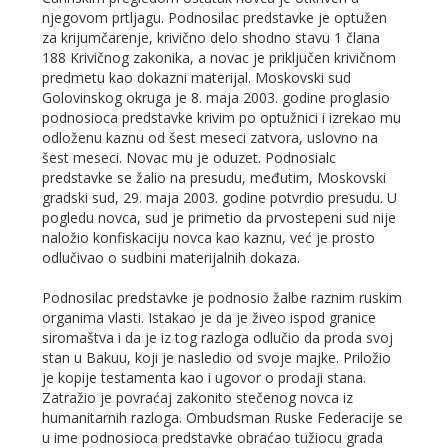
njegovom prtljagu. Podnosilac predstavke je optužen
za krijumčarenje, krivično delo shodno stavu 1 člana
188 Krivičnog zakonika, a novac je priključen krivičnom
predmetu kao dokazni materijal. Moskovski sud
Golovinskog okruga je 8. maja 2003. godine proglasio
podnosioca predstavke krivim po optužnici i izrekao mu
odloženu kaznu od šest meseci zatvora, uslovno na
šest meseci. Novac mu je oduzet. Podnosialc
predstavke se žalio na presudu, međutim, Moskovski
gradski sud, 29. maja 2003. godine potvrdio presudu. U
pogledu novca, sud je primetio da prvostepeni sud nije
naložio konfiskaciju novca kao kaznu, već je prosto
odlučivao o sudbini materijalnih dokaza.
Podnosilac predstavke je podnosio žalbe raznim ruskim
organima vlasti. Istakao je da je živeo ispod granice
siromaštva i da je iz tog razloga odlučio da proda svoj
stan u Bakuu, koji je nasledio od svoje majke. Priložio
je kopije testamenta kao i ugovor o prodaji stana.
Zatražio je povraćaj zakonito stečenog novca iz
humanitarnih razloga. Ombudsman Ruske Federacije se
u ime podnosioca predstavke obraćao tužiocu grada