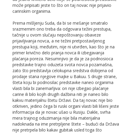
može pripisati jeste to što on taj novac nije prijavio
carinskim organima.
Prema mišljenju Suda, da bi se mešanje smatralo
srazmernim ono treba da odgovara težini prestupa,
tačnije u ovom slučaju nepoštovanju obaveze
prijavljivanja novca, a ne težini pretpostavljenog
prestupa koji, međutim, nije ni utvrđen, kao što je na
primer krivično delo pranja novca ili izbegavanja
plaćanja poreza. Nesumnjivo je da je za podnosioca
predstavke trajno oduzeta svota novca pozamašna,
zato što predstavlja celokupna sredstva dobijena od
prodaje stana njegove majke u Bakuu. S druge strane,
šteta koju bi podnosilac predstavke naneo organima
vlasti bila bi zanemarljiva: on nije izbegao plaćanje
carine ili bilo kojih drugih dažbina niti je naneo bilo
kakvu materijalnu štetu Državi. Da taj novac nije bio
otkriven, jedino čega bi ruski organi vlasti bili lišeni jeste
informacija da je novac ušao u Rusiju. Dakle, svrha
mera trajnog oduzimanja nije bila materijalna
nadoknada na ime pretrpljene štete – budući da Država
nije pretrpela bilo kakav gubitak usled toga što