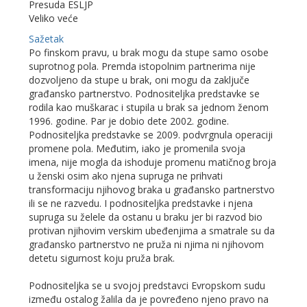
Presuda ESLJP
Veliko veće
Sažetak
Po finskom pravu, u brak mogu da stupe samo osobe
suprotnog pola. Premda istopolnim partnerima nije
dozvoljeno da stupe u brak, oni mogu da zaključe
građansko partnerstvo. Podnositeljka predstavke se
rodila kao muškarac i stupila u brak sa jednom ženom
1996. godine. Par je dobio dete 2002. godine.
Podnositeljka predstavke se 2009. podvrgnula operaciji
promene pola. Međutim, iako je promenila svoja
imena, nije mogla da ishoduje promenu matičnog broja
u ženski osim ako njena supruga ne prihvati
transformaciju njihovog braka u građansko partnerstvo
ili se ne razvedu. I podnositeljka predstavke i njena
supruga su želele da ostanu u braku jer bi razvod bio
protivan njihovim verskim ubeđenjima a smatrale su da
građansko partnerstvo ne pruža ni njima ni njihovom
detetu sigurnost koju pruža brak.
Podnositeljka se u svojoj predstavci Evropskom sudu
između ostalog žalila da je povređeno njeno pravo na