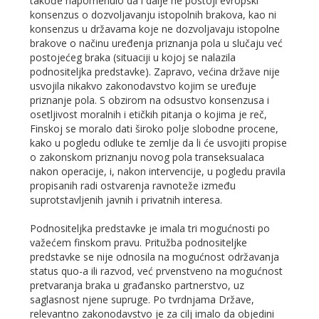
takođe napomenulo da i dalje ne postoji evropski
konsenzus o dozvoljavanju istopolnih brakova, kao ni
konsenzus u državama koje ne dozvoljavaju istopolne
brakove o načinu uređenja priznanja pola u slučaju već
postojećeg braka (situaciji u kojoj se nalazila
podnositeljka predstavke). Zapravo, većina države nije
usvojila nikakvo zakonodavstvo kojim se uređuje
priznanje pola. S obzirom na odsustvo konsenzusa i
osetljivost moralnih i etičkih pitanja o kojima je reč,
Finskoj se moralo dati široko polje slobodne procene,
kako u pogledu odluke te zemlje da li će usvojiti propise
o zakonskom priznanju novog pola transeksualaca
nakon operacije, i, nakon intervencije, u pogledu pravila
propisanih radi ostvarenja ravnoteže između
suprotstavljenih javnih i privatnih interesa.
Podnositeljka predstavke je imala tri mogućnosti po
važećem finskom pravu. Pritužba podnositeljke
predstavke se nije odnosila na mogućnost održavanja
status quo-a ili razvod, već prvenstveno na mogućnost
pretvaranja braka u građansko partnerstvo, uz
saglasnost njene supruge. Po tvrdnjama Države,
relevantno zakonodavstvo je za cilj imalo da objedini