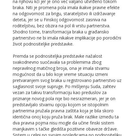
na njihovu kći jer je ono već valjano utvrđeno tokom
braka. Niti je promena pola imala ikakve pravne efekte
na odgovornost za brigu, starateljstvo ili izdržavanje
deteta, jer se u Finskoj odgovornost zasniva na
roditeljstvu, bez obzira na pol ili vrstu partnerstva.
Shodno tome, transformacija braka u građansko
partnerstvo ne bi imala nikakve implikacije po porodični
život podnositeljke predstavke.
Premda se podnositeljka predstavke nažalost
svakodnevno suočavala sa problemima zbog
nepravilnog matičnog broja, ona je imala stvarnu
mogućnost da u bilo koje vreme situaciju izmeni
pretvaranjem svog braka u registrovano partnerstvo uz
saglasnost svoje supruge. Po mišljenju Suda, zahtev
vezan za takvu transformaciju kao preduslov za
priznanje novog pola nije bio nesrazmeran, jer je on
predstavljalo stvarnu opciju kojom se istopolnim
partnerima pružala pravna zaštita koja je bila skoro
identična onoj koju pruža brak. Male razlike između ta
dva pravna pojma nisu mogle da učine finski sistem
manjkavim s tačke gledišta pozitivne obaveze države.
Sistem u celini po svojim posledicama po podnositeljku