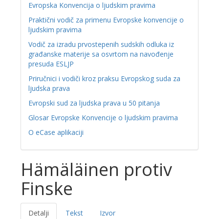
Evropska Konvencija o ljudskim pravima
Praktični vodič za primenu Evropske konvencije o
ljudskim pravima
Vodič za izradu prvostepenih sudskih odluka iz
građanske materije sa osvrtom na navođenje
presuda ESLJP
Priručnici i vodiči kroz praksu Evropskog suda za
ljudska prava
Evropski sud za ljudska prava u 50 pitanja
Glosar Evropske Konvencije o ljudskim pravima
O eCase aplikaciji
Hämäläinen protiv
Finske
Detalji
Tekst
Izvor