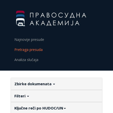
Najnovije presude
Pretraga presuda
Analiza slučaja
Zbirke dokumenata
Filteri
Ključne reči po HUDOC/UN