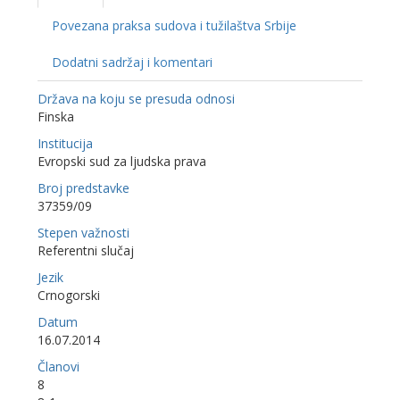
Povezana praksa sudova i tužilaštva Srbije
Dodatni sadržaj i komentari
Država na koju se presuda odnosi
Finska
Institucija
Evropski sud za ljudska prava
Broj predstavke
37359/09
Stepen važnosti
Referentni slučaj
Jezik
Crnogorski
Datum
16.07.2014
Članovi
8