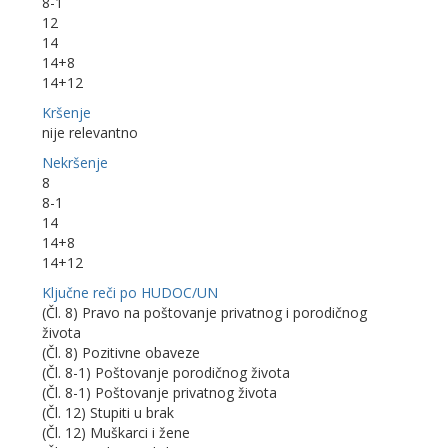
8-1
12
14
14+8
14+12
Kršenje
nije relevantno
Nekršenje
8
8-1
14
14+8
14+12
Ključne reči po HUDOC/UN
(Čl. 8) Pravo na poštovanje privatnog i porodičnog
života
(Čl. 8) Pozitivne obaveze
(Čl. 8-1) Poštovanje porodičnog života
(Čl. 8-1) Poštovanje privatnog života
(Čl. 12) Stupiti u brak
(Čl. 12) Muškarci i žene