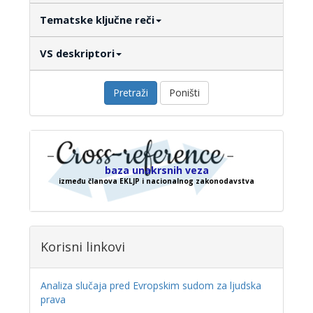
Tematske ključne reči
VS deskriptori
Pretraži
Poništi
baza unakrsnih veza
između članova EKLJP i nacionalnog zakonodavstva
Korisni linkovi
Analiza slučaja pred Evropskim sudom za ljudska
prava