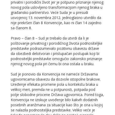
privatni i porodični život jer je potpuno priznanje njenog
novog pola uslovljeno transformacijom njenog braka u
građansko partnerstvo. Veće Suda je u presudi
usvojenoj 13. novembra 2012. jednoglasno utvrdilo da
nije prekršen član 8 Konvencije, kao ni član 14 zajedno
sa članom 8.
Pravo – član 8 – Sud je trebalo da utvrdi da li je
poštovanje privatnog i porodičnog života podnositeljke
predstavke podrazumevalo pozitivnu obavezu države
da obezbedi delotvoran i pristupačan postupak koji bi
podnositeljki predstavke omogućio zakonsko priznanje
njenog novog pola pri čemu bi ona ostala u braku.
Sud je ponovio da Konvencija ne nameće Državama
ugovornicama obavezu da dozvole istopolne brakove.
Uređenje efekata promene pola u kontekstu braka u
velikoj meri, premda ne u potpunosti, potpada pod
polje slobodne procene Država ugovornica. Pored toga,
Konvencija ne iziskuje uvođenje bilo kakvih dodatnih
posebnih aranžmana za situacije kao što je ona u kojoj
se nalazila podnositeljka predstavke. Veliko veće je