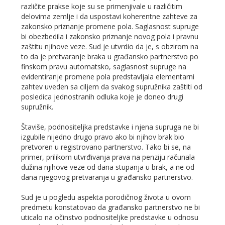
različite prakse koje su se primenjivale u različitim
delovima zemlje i da uspostavi koherentne zahteve za
zakonsko priznanje promene pola. Saglasnost supruge
bi obezbedila i zakonsko priznanje novog pola i pravnu
zaštitu njihove veze. Sud je utvrdio da je, s obzirom na
to da je pretvaranje braka u građansko partnerstvo po
finskom pravu automatsko, saglasnost supruge na
evidentiranje promene pola predstavljala elementarni
zahtev uveden sa ciljem da svakog supružnika zaštiti od
posledica jednostranih odluka koje je doneo drugi
supružnik.
Štaviše, podnositeljka predstavke i njena supruga ne bi
izgubile nijedno drugo pravo ako bi njihov brak bio
pretvoren u registrovano partnerstvo. Tako bi se, na
primer, prilikom utvrđivanja prava na penziju računala
dužina njihove veze od dana stupanja u brak, a ne od
dana njegovog pretvaranja u građansko partnerstvo.
Sud je u pogledu aspekta porodičnog života u ovom
predmetu konstatovao da građansko partnerstvo ne bi
uticalo na očinstvo podnositeljke predstavke u odnosu