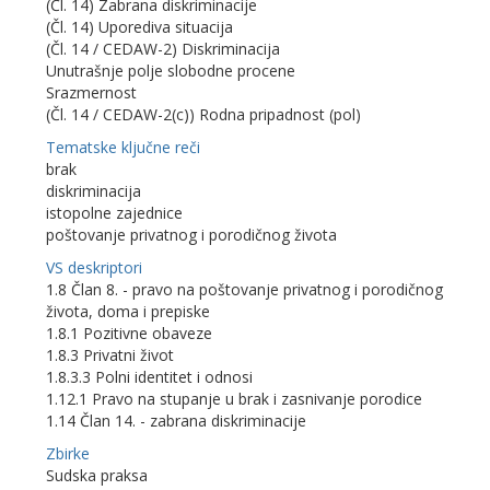
(Čl. 14) Zabrana diskriminacije
(Čl. 14) Uporediva situacija
(Čl. 14 / CEDAW-2) Diskriminacija
Unutrašnje polje slobodne procene
Srazmernost
(Čl. 14 / CEDAW-2(c)) Rodna pripadnost (pol)
Tematske ključne reči
brak
diskriminacija
istopolne zajednice
poštovanje privatnog i porodičnog života
VS deskriptori
1.8 Član 8. - pravo na poštovanje privatnog i porodičnog
života, doma i prepiske
1.8.1 Pozitivne obaveze
1.8.3 Privatni život
1.8.3.3 Polni identitet i odnosi
1.12.1 Pravo na stupanje u brak i zasnivanje porodice
1.14 Član 14. - zabrana diskriminacije
Zbirke
Sudska praksa