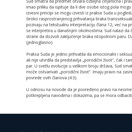
Sud smatra da predmet otvara ozbiljna činjenična i prav
imao priliku da ispituje da li dve osobe istog pola mog
izvesni principi se mogu izvesti iz prakse Suda u pogle
široko rasprostranjenog prihvatanja braka transseksu
pozivaju na tekstualnu interpretaciju člana 12, već na p
se interpretira u današnjim okolnostima. Sud nalazi d
strane da dozvoli zaključenje braka istopolnom paru. D
(jednoglasno).
Praksa Suda je jedino prihvatila da emocionalni i seksua
ali nije utvrdila da predstavlja „porodični život“, čak i
par. U svetlu evolucije u velikom broju država, Sud sma
može ostvarivati „porodični život“. Imaju pravo na zas
povrede ovih članova (4:3).
U odnosu na novode da je povređeno pravo na neometa
potkrepljena navodima i dokazima, pa se mora odbaciti