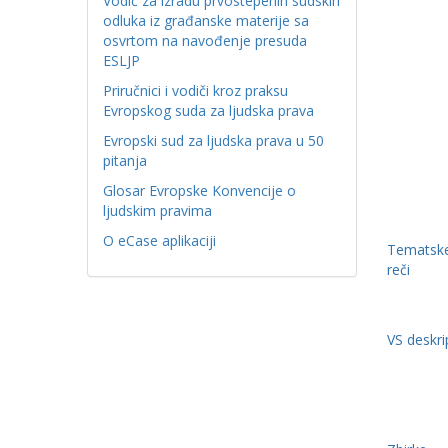
Vodič za izradu prvostepenih sudskih
odluka iz građanske materije sa
osvrtom na navođenje presuda
ESLJP
Priručnici i vodiči kroz praksu
Evropskog suda za ljudska prava
Evropski sud za ljudska prava u 50
pitanja
Glosar Evropske Konvencije o
ljudskim pravima
O eCase aplikaciji
Tematske
reči
VS deskri