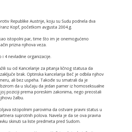
tiv Republike Austrije, koju su Sudu podnela dva
n Franz Kopf, početkom avgusta 2004.g.
i kao istopolni par, time što im je onemogućeno
ačin prizna njihova veza.
 i 4 nevladine organizacije.
žili su od Kancelarije za pitanja ličnog statusa da
ključe brak. Optinska kancelarija Beč je odbila njihov
eru, ali bez uspeha. Takođe su smatrali da je
bzirom da u slučaju da jedan parner iz homoseksualne
šijoj poziciji prema poreskim zakonima, nego preostali
jihovu žalbu.
oljava istopolnim parovima da ostvare pravni status u
artnera suprotnih polova. Navela je da se ova pravna
vku skinuti sa liste predmeta pred Sudom.