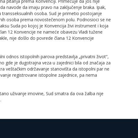
na pitanja prema Konvenciji. Primećuje da još nije
u da navode da imaju pravo na zaključenje braka. Ipak,
du transseksualnih osoba. Sud je primetio postojanje
alnih osoba prema novostečenom polu. Podnosioci se ne
raksu Suda po kojoj je Konvencija živi instrument i koja
a član 12 Konvencije ne nameće obavezu Vladi tužene
akle, nije došlo do povrede člana 12 Konvencije
lni odnos istopolnih parova predstavlja „privatni život“,
 tamo gde je dugotrajna veza u zajednici bila od značaja za
tra veštačkim održavanje stanovišta da istopolni par ne
nivanje registrovane istopolne zajednice, pa nema
no uživanje imovine, Sud smatra da ova žalba nije
.