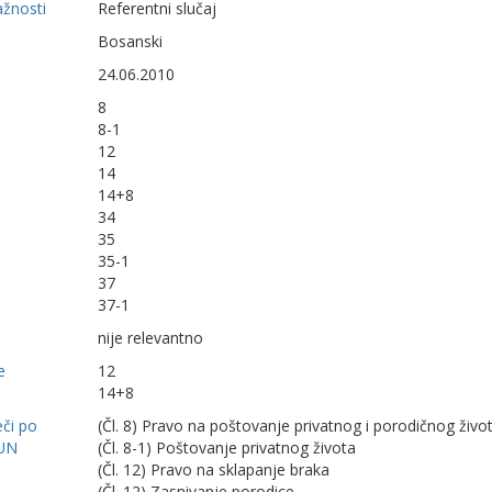
ažnosti
Referentni slučaj
Bosanski
24.06.2010
8
8-1
12
14
14+8
34
35
35-1
37
37-1
nije relevantno
e
12
14+8
eči po
(Čl. 8) Pravo na poštovanje privatnog i porodičnog živo
UN
(Čl. 8-1) Poštovanje privatnog života
(Čl. 12) Pravo na sklapanje braka
(Čl. 12) Zasnivanje porodice