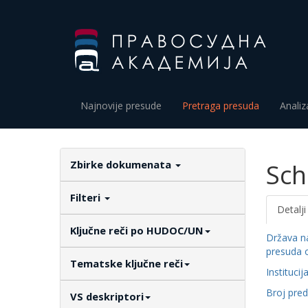
Najnovije presude
Pretraga presuda
Analiz
Zbirke dokumenata
Sch
Filteri
Detalji
Ključne reči po HUDOC/UN
Država n
presuda 
Tematske ključne reči
Institucij
Broj pre
VS deskriptori