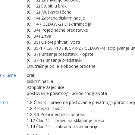
(Čl. 12) Stupiti u brak
(Čl. 12) Muškarci i žene
(Čl. 14) Zabrana diskriminacije
(Čl. 14 / CEDAW-2) Diskriminacija
(Čl. 34) Pojedinačne predstavke
(Čl. 34) Žrtva
(Čl. 35) Uslovi prihvatljivosti
(Čl. 35-1 / CAT-13 / ICCPR-2 / CEDAW-4) Iscrpljivanje u
(Čl. 37) Brisanje predstavki - opšte
(Čl. 37-1) Brisanje predstavki
Unutrašnje polje slobodne procene
 ključne
brak
diskriminacija
istopolne zajednice
poštovanje privatnog i porodičnog života
ptori
1.8 Član 8. - pravo na poštovanje privatnog i porodično
1.8.3 Privatni život
1.8.3.3 Polni identitet i odnosi
1.12 Član 12. - pravo na sklapanje braka
1.14 Član 14. - zabrana diskriminacije