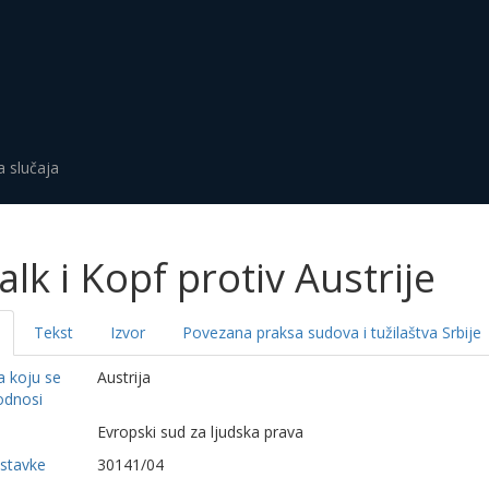
a slučaja
alk i Kopf protiv Austrije
Tekst
Izvor
Povezana praksa sudova i tužilaštva Srbije
a koju se
Austrija
odnosi
a
Evropski sud za ljudska prava
dstavke
30141/04