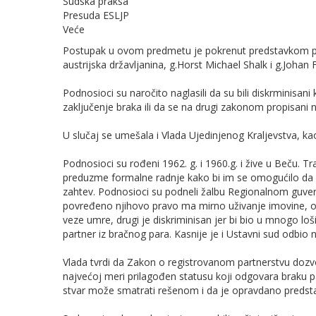
Sudska praksa
Presuda ESLJP
Veće
Postupak u ovom predmetu je pokrenut predstavkom pro
austrijska državljanina, g.Horst Michael Shalk i g.Joha
Podnosioci su naročito naglasili da su bili diskrminisan
zaključenje braka ili da se na drugi zakonom propisani n
U slučaj se umešala i Vlada Ujedinjenog Kraljevstva, kao
Podnosioci su rođeni 1962. g. i 1960.g. i žive u Beču. Tra
preduzme formalne radnje kako bi im se omogućilo da za
zahtev. Podnosioci su podneli žalbu Regionalnom guvern
povređeno njihovo pravo ma mirno uživanje imovine, o
veze umre, drugi je diskriminisan jer bi bio u mnogo lo
partner iz bračnog para. Kasnije je i Ustavni sud odbio n
Vlada tvrdi da Zakon o registrovanom partnerstvu dozv
najvećoj meri prilagođen statusu koji odgovara braku p
stvar može smatrati rešenom i da je opravdano predsta