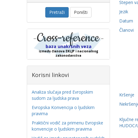
Stepen v
Jezik
Pretraži
Poništi
Datum
Članovi
baza unakrsnih veza
između članova EKLJP i nacionalnog
zakonodavstva
Korisni linkovi
Analiza slučaja pred Evropskim
Kršenje
sudom za ljudska prava
Nekršenj
Evropska Konvencija o ljudskim
pravima
Ključne r
Praktični vodič za primenu Evropske
HUDOC/
konvencije o ljudskim pravima