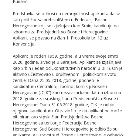
Pudarić.
Predstavka se odnosi na nemogućnost aplikanta da se
kao političar sa prebivalištem u Federaciji Bosne i
Hercegovine koji se izjašnjava kao Srbin, kandiduje na
izborima za Predsjedništvo Bosne i Hercegovine.
Aplikant se pozvao na član 1. Protokola br. 12 uz
Konvenciju.
Aplikant je rođen 1959. godine, a u vreme svoje smrti
2020. godine, živeo je u Sarajevu. Aplikant se izjašnjava
kao Srbin (jedan od „konstitutivnih naroda“ u BiH). On je
aktivno učestvovao u društvenom i političkom životu
zemlje. Dana 25.05.2018. godine, podneo je
kandidaturu Centralnoj izbornoj komisiji Bosne i
Hercegovine („CIK“) kao nezavisni kandidat na izborima
2018. godine za srpskog člana Predsjedništva Bosne i
Hercegovine. Dana 31.05.2018. godine, CIK je odbio
njegovu kandidaturu. Obrazložio je da aplikant ne može
biti biran kao srpski član Predsjedništva Bosne i
Hercegovine sa teritorije Federacije Bosne i
Hercegovine. Sud Bosne i Hercegovine je odbio žalbu
aplikanta, a Ustavni sud Bosne i Hercegovine je odbacio