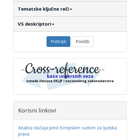
Tematske ključne reči
VS deskriptori
Pretraži
Poništi
baza unakrsnih veza
između članova EKLJP i nacionalnog zakonodavstva
Korisni linkovi
Analiza slučaja pred Evropskim sudom za ljudska
prava