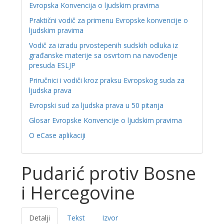
Evropska Konvencija o ljudskim pravima
Praktični vodič za primenu Evropske konvencije o
ljudskim pravima
Vodič za izradu prvostepenih sudskih odluka iz
građanske materije sa osvrtom na navođenje
presuda ESLJP
Priručnici i vodiči kroz praksu Evropskog suda za
ljudska prava
Evropski sud za ljudska prava u 50 pitanja
Glosar Evropske Konvencije o ljudskim pravima
O eCase aplikaciji
Pudarić protiv Bosne
i Hercegovine
Detalji
Tekst
Izvor