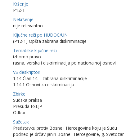
Kršenje
P12-1
Nekršenje
nije relevantno
Ključne reči po HUDOC/UN
(P12-1) Opšta zabrana diskriminacije
Tematske ključne reči
izborno pravo
rasna, verska i diskriminacija po nacionalnoj osnovi
VS deskriptori
1.14 Član 14. - zabrana diskriminacije
1.14.1 Osnovi za diskriminaciju
Zbirke
Sudska praksa
Presuda ESLJP
Odbor
Sažetak
Predstavku protiv Bosne i Hercegovine koju je Sudu
podneo je državljanin Bosne i Hercegovine, g. Svetozar