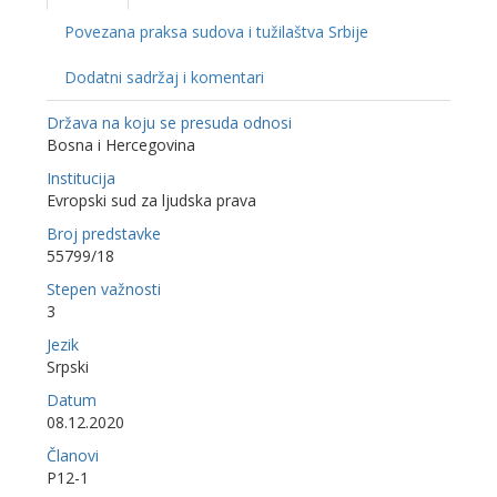
Povezana praksa sudova i tužilaštva Srbije
Dodatni sadržaj i komentari
Država na koju se presuda odnosi
Bosna i Hercegovina
Institucija
Evropski sud za ljudska prava
Broj predstavke
55799/18
Stepen važnosti
3
Jezik
Srpski
Datum
08.12.2020
Članovi
P12-1