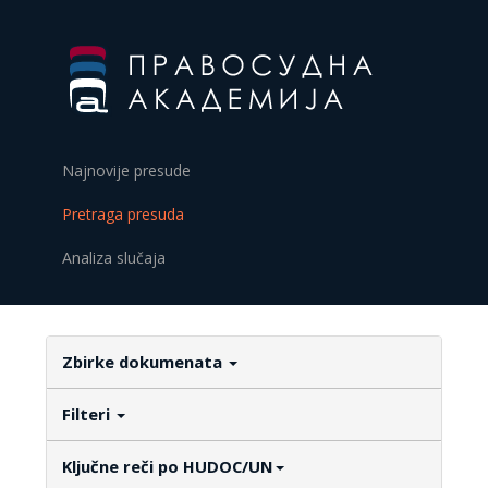
Najnovije presude
Pretraga presuda
Analiza slučaja
Zbirke dokumenata
Filteri
Ključne reči po HUDOC/UN