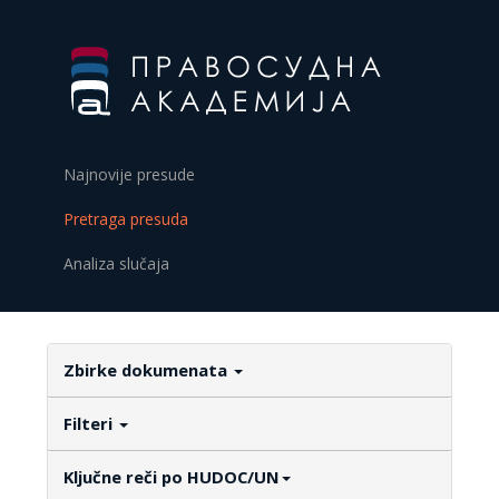
Najnovije presude
Pretraga presuda
Analiza slučaja
Zbirke dokumenata
Filteri
Ključne reči po HUDOC/UN