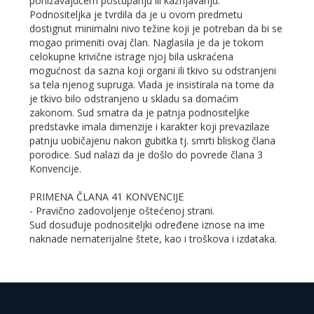
ponižavajućem postupanju ili kažnjavanju.
Podnositeljka je tvrdila da je u ovom predmetu
dostignut minimalni nivo težine koji je potreban da bi se
mogao primeniti ovaj član. Naglasila je da je tokom
celokupne krivične istrage njoj bila uskraćena
mogućnost da sazna koji organi ili tkivo su odstranjeni
sa tela njenog supruga. Vlada je insistirala na tome da
je tkivo bilo odstranjeno u skladu sa domaćim
zakonom. Sud smatra da je patnja podnositeljke
predstavke imala dimenzije i karakter koji prevazilaze
patnju uobičajenu nakon gubitka tj. smrti bliskog člana
porodice. Sud nalazi da je došlo do povrede člana 3
Konvencije.
PRIMENA ČLANA 41 KONVENCIJE
- Pravično zadovoljenje oštećenoj strani.
Sud dosuđuje podnositeljki određene iznose na ime
naknade nematerijalne štete, kao i troškova i izdataka.