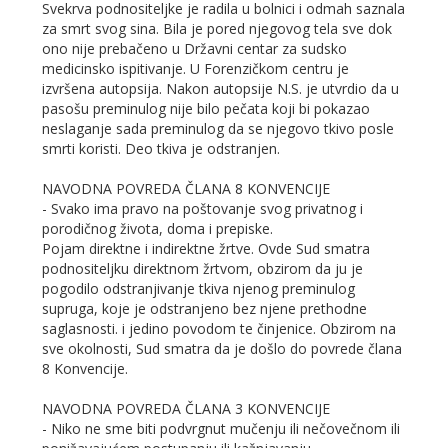
Svekrva podnositeljke je radila u bolnici i odmah saznala
za smrt svog sina. Bila je pored njegovog tela sve dok
ono nije prebačeno u Državni centar za sudsko
medicinsko ispitivanje. U Forenzičkom centru je
izvršena autopsija. Nakon autopsije N.S. je utvrdio da u
pasošu preminulog nije bilo pečata koji bi pokazao
neslaganje sada preminulog da se njegovo tkivo posle
smrti koristi. Deo tkiva je odstranjen.
NAVODNA POVREDA ČLANA 8 KONVENCIJE
- Svako ima pravo na poštovanje svog privatnog i
porodičnog života, doma i prepiske.
Pojam direktne i indirektne žrtve. Ovde Sud smatra
podnositeljku direktnom žrtvom, obzirom da ju je
pogodilo odstranjivanje tkiva njenog preminulog
supruga, koje je odstranjeno bez njene prethodne
saglasnosti. i jedino povodom te činjenice. Obzirom na
sve okolnosti, Sud smatra da je došlo do povrede člana
8 Konvencije.
NAVODNA POVREDA ČLANA 3 KONVENCIJE
- Niko ne sme biti podvrgnut mučenju ili nečovečnom ili