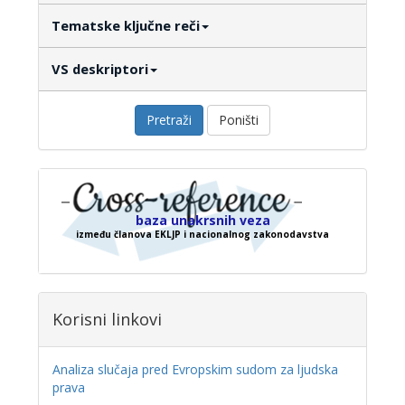
Tematske ključne reči
VS deskriptori
Pretraži
Poništi
baza unakrsnih veza
između članova EKLJP i nacionalnog zakonodavstva
Korisni linkovi
Analiza slučaja pred Evropskim sudom za ljudska
prava