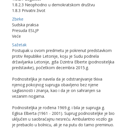
1.8.2.3 Neophodno u demokratskom društvu
1.8.3 Privatni život
Zbirke
Sudska praksa
Presuda ESLJP
Veće
Sažetak
Postupak u ovom predmetu je pokrenut predstavkom
protiv Republike Letonije, koju je Sudu podnela
državljanka Letonije, gđa Dzintra Elberte (podnositeljka
predstavke), početkom decembra 2015.g.
Podnositeljka je navela da je odstranjivanje tkiva
njenog pokojnog supruga obavljeno bez njene
saglasnosti i znanja, kao i da je on sahranjen sa
vezanim nogama.
Podnositeljka je rođena 1969.g. i bila je supruga g.
Eglisa Elberta (1961 - 2001). Suprug podnositeljke je bio
uključen u saobraćajnu nesreću. Ambulantno vozilo ga
je prebacilo u bolnicu, ali je na putu do tamo preminuo.