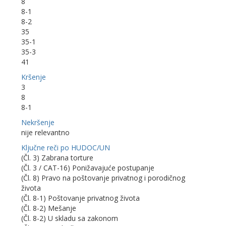
8
8-1
8-2
35
35-1
35-3
41
Kršenje
3
8
8-1
Nekršenje
nije relevantno
Ključne reči po HUDOC/UN
(Čl. 3) Zabrana torture
(Čl. 3 / CAT-16) Ponižavajuće postupanje
(Čl. 8) Pravo na poštovanje privatnog i porodičnog
života
(Čl. 8-1) Poštovanje privatnog života
(Čl. 8-2) Mešanje
(Čl. 8-2) U skladu sa zakonom