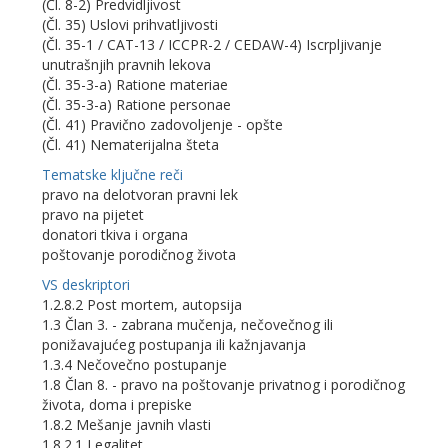
(Čl. 8-2) Predvidljivost
(Čl. 35) Uslovi prihvatljivosti
(Čl. 35-1 / CAT-13 / ICCPR-2 / CEDAW-4) Iscrpljivanje
unutrašnjih pravnih lekova
(Čl. 35-3-a) Ratione materiae
(Čl. 35-3-a) Ratione personae
(Čl. 41) Pravično zadovoljenje - opšte
(Čl. 41) Nematerijalna šteta
Tematske ključne reči
pravo na delotvoran pravni lek
pravo na pijetet
donatori tkiva i organa
poštovanje porodičnog života
VS deskriptori
1.2.8.2 Post mortem, autopsija
1.3 Član 3. - zabrana mučenja, nečovečnog ili
ponižavajućeg postupanja ili kažnjavanja
1.3.4 Nečovečno postupanje
1.8 Član 8. - pravo na poštovanje privatnog i porodičnog
života, doma i prepiske
1.8.2 Mešanje javnih vlasti
1.8.2.1 Legalitet