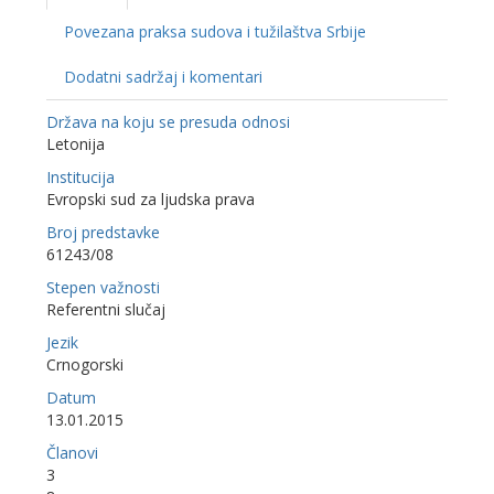
Povezana praksa sudova i tužilaštva Srbije
Dodatni sadržaj i komentari
Država na koju se presuda odnosi
Letonija
Institucija
Evropski sud za ljudska prava
Broj predstavke
61243/08
Stepen važnosti
Referentni slučaj
Jezik
Crnogorski
Datum
13.01.2015
Članovi
3