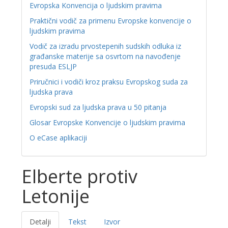
Evropska Konvencija o ljudskim pravima
Praktični vodič za primenu Evropske konvencije o
ljudskim pravima
Vodič za izradu prvostepenih sudskih odluka iz
građanske materije sa osvrtom na navođenje
presuda ESLJP
Priručnici i vodiči kroz praksu Evropskog suda za
ljudska prava
Evropski sud za ljudska prava u 50 pitanja
Glosar Evropske Konvencije o ljudskim pravima
O eCase aplikaciji
Elberte protiv
Letonije
Detalji
Tekst
Izvor