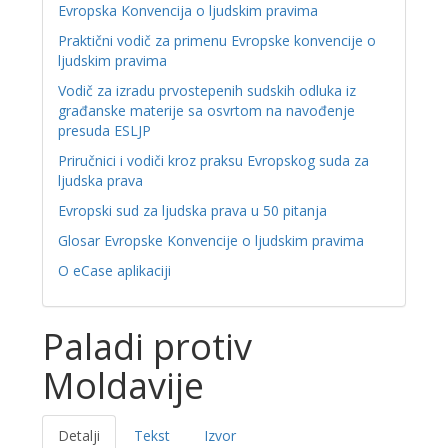
Evropska Konvencija o ljudskim pravima
Praktični vodič za primenu Evropske konvencije o
ljudskim pravima
Vodič za izradu prvostepenih sudskih odluka iz
građanske materije sa osvrtom na navođenje
presuda ESLJP
Priručnici i vodiči kroz praksu Evropskog suda za
ljudska prava
Evropski sud za ljudska prava u 50 pitanja
Glosar Evropske Konvencije o ljudskim pravima
O eCase aplikaciji
Paladi protiv
Moldavije
Detalji
Tekst
Izvor