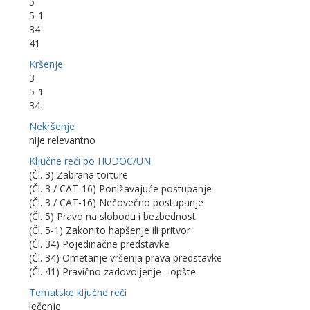
5
5-1
34
41
Kršenje
3
5-1
34
Nekršenje
nije relevantno
Ključne reči po HUDOC/UN
(Čl. 3) Zabrana torture
(Čl. 3 / CAT-16) Ponižavajuće postupanje
(Čl. 3 / CAT-16) Nečovečno postupanje
(Čl. 5) Pravo na slobodu i bezbednost
(Čl. 5-1) Zakonito hapšenje ili pritvor
(Čl. 34) Pojedinačne predstavke
(Čl. 34) Ometanje vršenja prava predstavke
(Čl. 41) Pravično zadovoljenje - opšte
Tematske ključne reči
lečenje