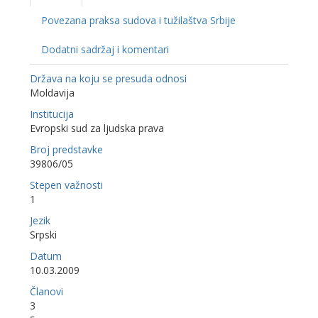
Povezana praksa sudova i tužilaštva Srbije
Dodatni sadržaj i komentari
Država na koju se presuda odnosi
Moldavija
Institucija
Evropski sud za ljudska prava
Broj predstavke
39806/05
Stepen važnosti
1
Jezik
Srpski
Datum
10.03.2009
Članovi
3