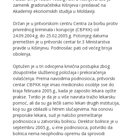
zamenik gradonačelnika Kišnjeva i predavač na
Akademiji ekonomskih studija u Moldaviji.
Držan je u pritvorskom centru Centra za borbu protiv
privrednog kriminala i korupcije (CBPKK) od
24.09.2004.g. do 25.02.2005.g. Potonjeg datuma
premešten je u pritvorski centar br.3 Ministarstva
pravde u Kišinjevu. Podnosilac pati od većeg broja
obolenja.
Optužen je u tri odvojena krivična postupka zbog
zloupotrebe službenog položaja i prekoračenja
ovlašćenja. Prema navodima podnosioca, pritvorski
centar CBPKK nije imao medicinsko osoblje sve do
kraja februara 2005.g., kada je zaposlio lekara opšte
prakse. Tvrdio je da je u više navrata tražio lekarsku
pomoć, ali da su ga lečili samo lekari drugih institucija,
koji su ga obilazili u hitnim slučajevima. Na osnovu
preporuke lekara, sud je naložio premeštanje
podnosioca u zatvorsku bolnicu. Direktor bolnice je u
septembru 2005.g., u ime podnosioca, potvrdio da
bolnica nema neophodnu opremu da sprovodi