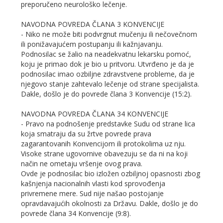
preporučeno neurološko lečenje.
NAVODNA POVREDA ČLANA 3 KONVENCIJE
- Niko ne može biti podvrgnut mučenju ili nečovečnom
ili ponižavajućem postupanju ili kažnjavanju.
Podnosilac se žalio na neadekvatnu lekarsku pomoć,
koju je primao dok je bio u pritvoru. Utvrđeno je da je
podnosilac imao ozbiljne zdravstvene probleme, da je
njegovo stanje zahtevalo lečenje od strane specijalista.
Dakle, došlo je do povrede člana 3 Konvencije (15:2).
NAVODNA POVREDA ČLANA 34 KONVENCIJE
- Pravo na podnošenje predstavke Sudu od strane lica
koja smatraju da su žrtve povrede prava
zagarantovanih Konvencijom ili protokolima uz nju.
Visoke strane ugovornive obavezuju se da ni na koji
način ne ometaju vršenje ovog prava.
Ovde je podnosilac bio izložen ozbiljnoj opasnosti zbog
kašnjenja nacionalnih vlasti kod sprovođenja
privremene mere. Sud nije našao postojanje
opravdavajućih okolnosti za Državu. Dakle, došlo je do
povrede člana 34 Konvencije (9:8).