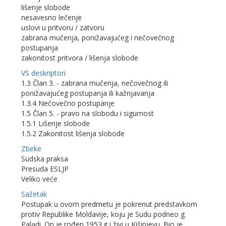
lišenje slobode
nesavesno lečenje
uslovi u pritvoru / zatvoru
zabrana mučenja, ponižavajućeg i nečovečnog
postupanja
zakonitost pritvora / lišenja slobode
VS deskriptori
1.3 Član 3. - zabrana mučenja, nečovečnog ili
ponižavajućeg postupanja ili kažnjavanja
1.3.4 Nečovečno postupanje
1.5 Član 5. - pravo na slobodu i sigurnost
1.5.1 Lišenje slobode
1.5.2 Zakonitost lišenja slobode
Zbirke
Sudska praksa
Presuda ESLJP
Veliko veće
Sažetak
Postupak u ovom predmetu je pokrenut predstavkom
protiv Republike Moldavije, koju je Sudu podneo g.
Paladi. On je rođen 1953.g i živi u Kišinjevu. Bio je