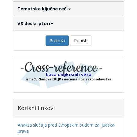
Tematske ključne reči
VS deskriptori
Pretraži
Poništi
baza unakrsnih veza
između članova EKLJP i nacionalnog zakonodavstva
Korisni linkovi
Analiza slučaja pred Evropskim sudom za ljudska
prava