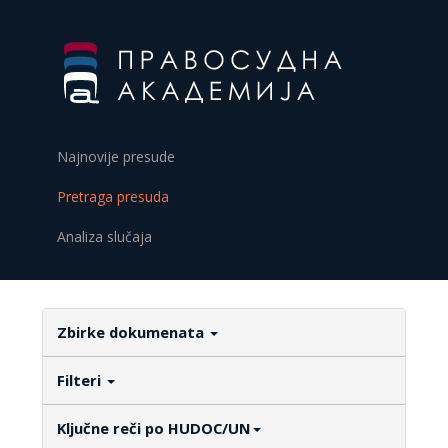
Najnovije presude
Pretraga presuda
Analiza slučaja
Zbirke dokumenata
Filteri
Ključne reči po HUDOC/UN