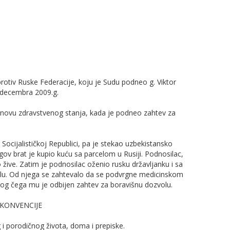
tiv Ruske Federacije, koju je Sudu podneo g. Viktor
m decembra 2009.g.
osnovu zdravstvenog stanja, kada je podneo zahtev za
Socijalističkoj Republici, pa je stekao uzbekistansko
ov brat je kupio kuću sa parcelom u Rusiji. Podnosilac,
 žive. Zatim je podnosilac oženio rusku državljanku i sa
lu. Od njega se zahtevalo da se podvrgne medicinskom
zbog čega mu je odbijen zahtev za boravišnu dozvolu.
 KONVENCIJE
i porodičnog života, doma i prepiske.