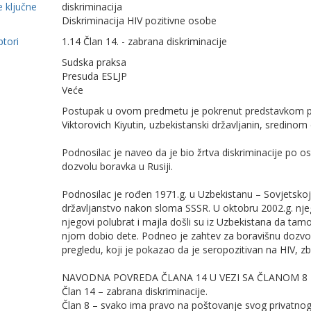
 ključne
diskriminacija
Diskriminacija HIV pozitivne osobe
ptori
1.14 Član 14. - zabrana diskriminacije
Sudska praksa
Presuda ESLJP
Veće
Postupak u ovom predmetu je pokrenut predstavkom pro
Viktorovich Kiyutin, uzbekistanski državljanin, sredino
Podnosilac je naveo da je bio žrtva diskriminacije po 
dozvolu boravka u Rusiji.
Podnosilac je rođen 1971.g. u Uzbekistanu – Sovjetskoj 
državljanstvo nakon sloma SSSR. U oktobru 2002.g. njeg
njegovi polubrat i majla došli su iz Uzbekistana da tamo
njom dobio dete. Podneo je zahtev za boravišnu dozvo
pregledu, koji je pokazao da je seropozitivan na HIV, 
NAVODNA POVREDA ČLANA 14 U VEZI SA ČLANOM 8
Član 14 – zabrana diskriminacije.
Član 8 – svako ima pravo na poštovanje svog privatnog 