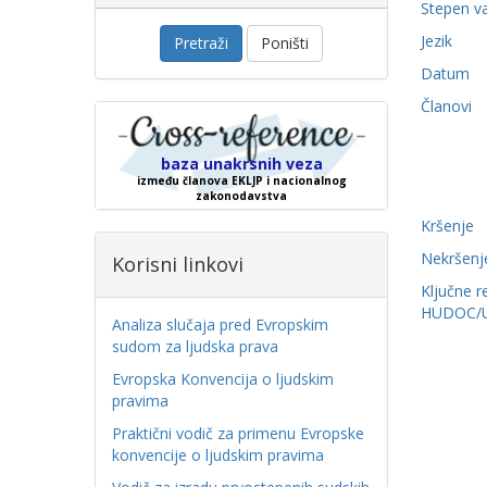
Stepen v
Jezik
Pretraži
Poništi
Datum
Članovi
baza unakrsnih veza
između članova EKLJP i nacionalnog
zakonodavstva
Kršenje
Nekršenj
Korisni linkovi
Ključne r
HUDOC/
Analiza slučaja pred Evropskim
sudom za ljudska prava
Evropska Konvencija o ljudskim
pravima
Praktični vodič za primenu Evropske
konvencije o ljudskim pravima