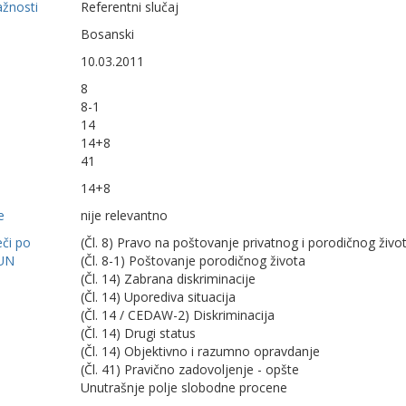
ažnosti
Referentni slučaj
Bosanski
10.03.2011
8
8-1
14
14+8
41
14+8
e
nije relevantno
eči po
(Čl. 8) Pravo na poštovanje privatnog i porodičnog živo
UN
(Čl. 8-1) Poštovanje porodičnog života
(Čl. 14) Zabrana diskriminacije
(Čl. 14) Uporediva situacija
(Čl. 14 / CEDAW-2) Diskriminacija
(Čl. 14) Drugi status
(Čl. 14) Objektivno i razumno opravdanje
(Čl. 41) Pravično zadovoljenje - opšte
Unutrašnje polje slobodne procene