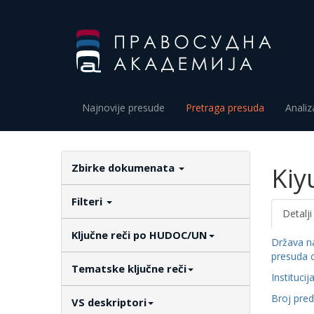
Najnovije presude
Pretraga presuda
Analiz
Zbirke dokumenata
Kiy
Filteri
Detalji
Ključne reči po HUDOC/UN
Država n
presuda 
Tematske ključne reči
Institucij
Broj pre
VS deskriptori