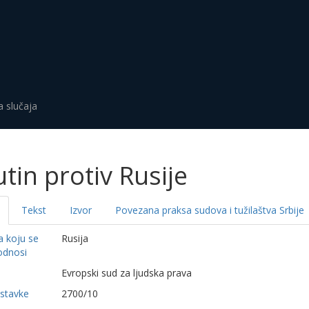
a slučaja
utin protiv Rusije
Tekst
Izvor
Povezana praksa sudova i tužilaštva Srbije
a koju se
Rusija
odnosi
a
Evropski sud za ljudska prava
dstavke
2700/10