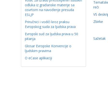
Vodič za izradu prvostepenih sudskih
Tematske
odluka iz građanske materije sa
reči
osvrtom na navođenje presuda
VS deskri
ESLJP
Zbirke
Priručnici i vodiči kroz praksu
Evropskog suda za ljudska prava
Evropski sud za ljudska prava u 50
Sažetak
pitanja
Glosar Evropske Konvencije o
ljudskim pravima
O eCase aplikaciji