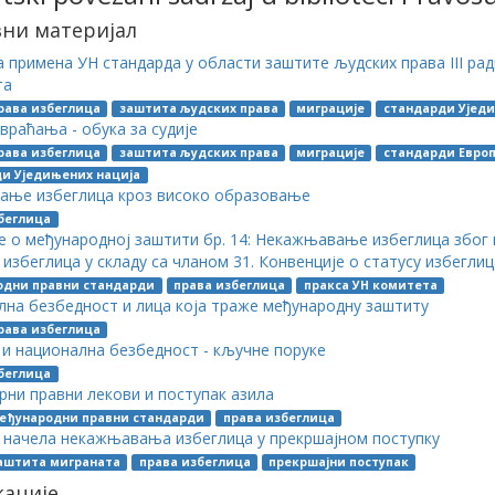
вни материјал
 примена УН стандарда у области заштите људских права III рад
та
рава избеглица
заштита људских права
миграције
стандарди Уједи
враћања - обука за судије
рава избеглица
заштита људских права
миграције
стандарди Европ
и Уједињених нација
ање избеглица кроз високо образовање
беглица
 о међународној заштити бр. 14: Некажњавање избеглица због 
избеглица у складу са чланом 31. Конвенције о статусу избеглиц
одни правни стандарди
права избеглица
пракса УН комитета
на безбедност и лица која траже међународну заштиту
рава избеглица
и национална безбедност - кључне поруке
беглица
ни правни лекови и поступак азила
еђународни правни стандарди
права избеглица
 начела некажњавања избеглица у прекршајном поступку
аштита миграната
права избеглица
прекршајни поступак
кације