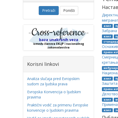
Наста
Pretraži
Poništi
Директна
миграна
азил
п
Забрана 
азил
п
baza unakrsnih veza
стандард
između članova EKLJP i nacionalnog
Оснажив
zakonodavstva
права из
Смернице
кретања 
Korisni linkovi
међунар
Национал
Analiza slučaja pred Evropskim
азил
п
Заштита 
sudom za ljudska prava
права из
Evropska Konvencija o ljudskim
Делотвор
pravima
азил
м
Примена
Praktični vodič za primenu Evropske
konvencije o ljudskim pravima
азил
з
Публи