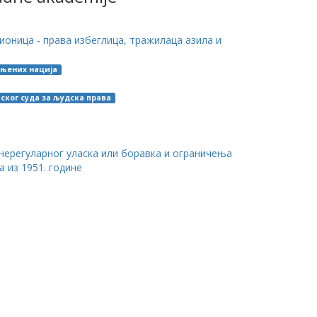
ионица - права избеглица, тражилаца азила и
њених нација
ског суда за људска права
нерегуларног уласка или боравка и ограничења
а из 1951. године