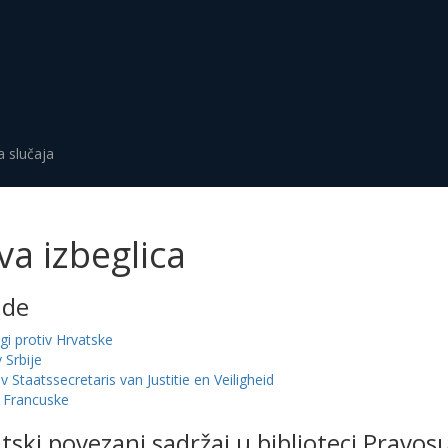
a slučaja
va izbeglica
ude
ugi protiv Hrvatske
v Srbije
iv Staatssecretaris van Justitie en Veiligheid
iv Francuske
ski povezani sadržaj u biblioteci Pravo