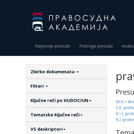
Najnovije presude
Pretraga presuda
Analiz
Zbirke dokumenata
pra
Filteri
Pres
Ključne reči po HUDOC/UN
M.H. i dr
S.E. proti
K i L prot
Tematske ključne reči
K.I. prot
VS deskriptori
Temat