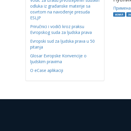
Vodič za izradu prvostepenih sudskih
odluka iz građanske materije sa
Примена
osvrtom na navođenje presuda
азил
з
ESLJP
Priručnici i vodiči kroz praksu
Evropskog suda za ljudska prava
Evropski sud za ljudska prava u 50
pitanja
Glosar Evropske Konvencije o
ljudskim pravima
O eCase aplikaciji