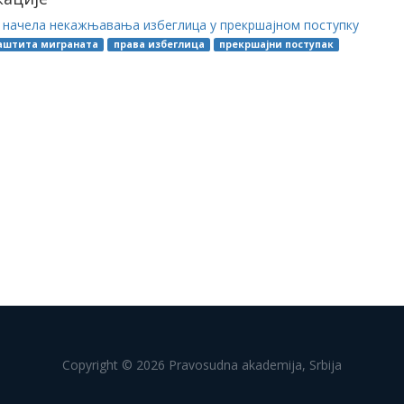
 начела некажњавања избеглица у прекршајном поступку
аштита миграната
права избеглица
прекршајни поступак
Copyright © 2026 Pravosudna akademija, Srbija