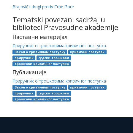
Brajović i drugi protiv Crne Gore
Tematski povezani sadržaj u
biblioteci Pravosudne akademije
Наставни материјал
Приручник о трошковима кривичног поступка
Закон о кривичном поступку
кривични поступак
приручник
судски трошкови
трошкови кривичног поступка
Публикације
Приручник о трошковима кривичног поступка
Закон о кривичном поступку
кривични поступак
приручник
судски трошкови
трошкови кривичног поступка