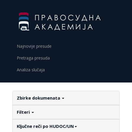
Najnovije presude
Pretraga presuda
Analiza slučaja
Zbirke dokumenata
Filteri
Ključne reči po HUDOC/UN