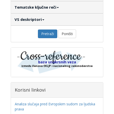
Tematske ključne reči
VS deskriptori
Pretraži
Poništi
baza unakrsnih veza
između članova EKLJP i nacionalnog zakonodavstva
Korisni linkovi
Analiza slučaja pred Evropskim sudom za ljudska
prava