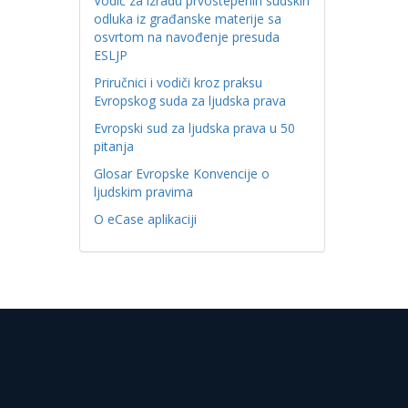
Vodič za izradu prvostepenih sudskih
odluka iz građanske materije sa
osvrtom na navođenje presuda
ESLJP
Priručnici i vodiči kroz praksu
Evropskog suda za ljudska prava
Evropski sud za ljudska prava u 50
pitanja
Glosar Evropske Konvencije o
ljudskim pravima
O eCase aplikaciji