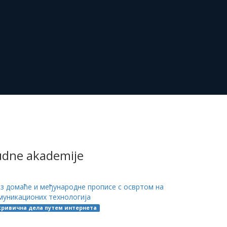
sudne akademije
з домаће и међународне прописе с освртом на
муникационих технологија
кривична дела путем интернета