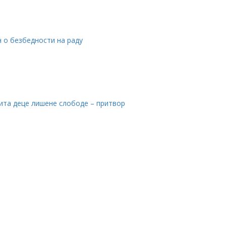
 о безбедности на раду
тита деце лишене слободе – притвор