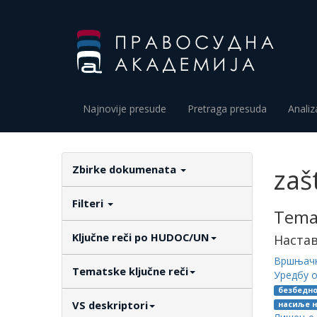
Najnovije presude
Pretraga presuda
Analiz
Zbirke dokumenata
zaš
Filteri
Temat
Ključne reči po HUDOC/UN
Наста
Вршњачко
Tematske ključne reči
Уредбу 
безбедно
VS deskriptori
насиље 