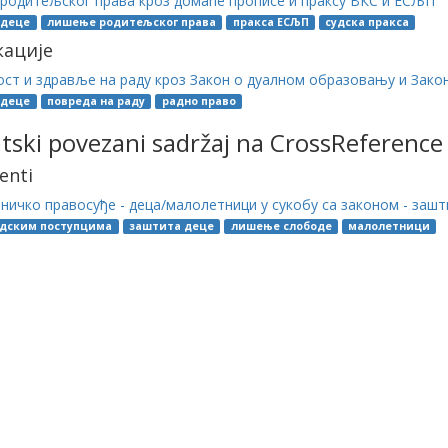
рoдитeљскoг прaвa крoз дoмaћe прoписe и прaксу ВКС и ЕСЉП
 деце
лишење родитељског права
пракса ЕСЉП
судска пракса
кације
ст и здравље на раду кроз Закон о дуалном образовању и Закон
 деце
повреда на раду
радно право
ski povezani sadržaj na CrossReference
enti
ичко правосуђе - деца/малолетници у сукобу са законом - заш
удским поступцима
заштита деце
лишење слободе
малолетници