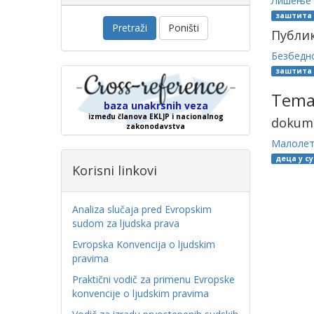
Лишeњe 
заштита
Pretraži
Poništi
Публи
Безбедно
заштита
Temat
baza unakrsnih veza
između članova EKLJP i nacionalnog
dokum
zakonodavstva
Малолетн
деца у с
Korisni linkovi
Analiza slučaja pred Evropskim
sudom za ljudska prava
Evropska Konvencija o ljudskim
pravima
Praktični vodič za primenu Evropske
konvencije o ljudskim pravima