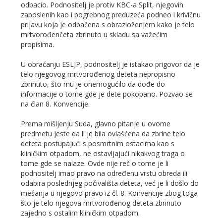
odbacio. Podnositelj je protiv KBC-a Split, njegovih
zaposlenih kao i pogrebnog preduzeća podneo i krivičnu
prijavu koja je odbačena s obrazloženjem kako je telo
mrtvorođenčeta zbrinuto u skladu sa važećim
propisima.
U obraćanju ESLJP, podnositelj je istakao prigovor da je
telo njegovog mrtvorođenog deteta nepropisno
zbrinuto, što mu je onemogućilo da dođe do
informacije o tome gde je dete pokopano. Pozvao se
na član 8. Konvencije.
Prema mišljenju Suda, glavno pitanje u ovome
predmetu jeste da li je bila ovlašćena da zbrine telo
deteta postupajući s posmrtnim ostacima kao s
kliničkim otpadom, ne ostavljajući nikakvog traga o
tome gde se nalaze. Ovde nije reč o tome je li
podnositelj imao pravo na određenu vrstu obreda ili
odabira poslednjeg počivališta deteta, već je li došlo do
mešanja u njegovo pravo iz čl. 8. Konvencije zbog toga
što je telo njegova mrtvorođenog deteta zbrinuto
zajedno s ostalim kliničkim otpadom.