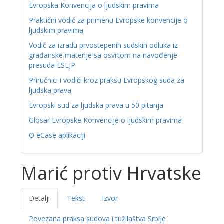
Evropska Konvencija o ljudskim pravima
Praktični vodič za primenu Evropske konvencije o
ljudskim pravima
Vodič za izradu prvostepenih sudskih odluka iz
građanske materije sa osvrtom na navođenje
presuda ESLJP
Priručnici i vodiči kroz praksu Evropskog suda za
ljudska prava
Evropski sud za ljudska prava u 50 pitanja
Glosar Evropske Konvencije o ljudskim pravima
O eCase aplikaciji
Marić protiv Hrvatske
Detalji
Tekst
Izvor
Povezana praksa sudova i tužilaštva Srbije