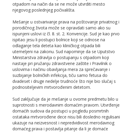
otpadom na način da se ne može utvrditi mesto
njegovog poslednjeg počivališta.
Mešanje u ostvarivanje prava na poštovanje privatnog i
porodičnog života može se opravdati samo ako su
ispunjeni uslovi iz čl. 8. st. 2. Konvencije. Sud je kao prvo
ispitao jesu li postupci bolnice koji se odnose na
odlaganje tela deteta kao kliničkog otpada bili
utemeljeni na zakonu. Sud napominje da se Uputstvo
Ministarstva zdravlja o postupanju s otpadom koji
nastaje pri pružanju zdravstvene zaštite i Pravilnik o
uslovima i načinu obavljanja mera za sprečavanje i
suzbijanje bolničkih infekcija, tiču samo fetusa do
dvadeset i druge nedelje trudnoće što nije bio slučaj s
podnositeljevim mrtvorođenim detetom.
Sud zaključuje da je mešanje u ovome predmetu bilo u
suprotnosti s merodavnim domaćim pravom. Utvrđenje
domaćih sudova da postupci u pogledu posmrtnih
ostataka mrtvorođene dece nisu bili dosledno regulisani
ukazuje na neizvesnost i nepredvidivost merodavnog
domaćeg prava i postavlja pitanje da li je domaće