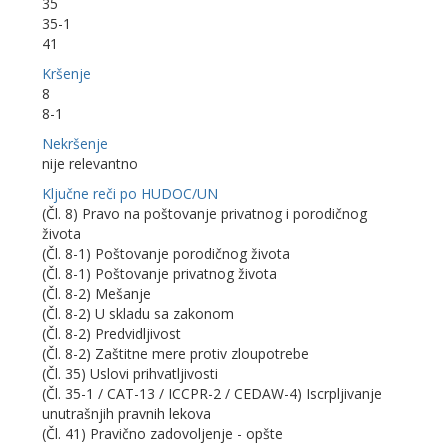
35
35-1
41
Kršenje
8
8-1
Nekršenje
nije relevantno
Ključne reči po HUDOC/UN
(Čl. 8) Pravo na poštovanje privatnog i porodičnog
života
(Čl. 8-1) Poštovanje porodičnog života
(Čl. 8-1) Poštovanje privatnog života
(Čl. 8-2) Mešanje
(Čl. 8-2) U skladu sa zakonom
(Čl. 8-2) Predvidljivost
(Čl. 8-2) Zaštitne mere protiv zloupotrebe
(Čl. 35) Uslovi prihvatljivosti
(Čl. 35-1 / CAT-13 / ICCPR-2 / CEDAW-4) Iscrpljivanje
unutrašnjih pravnih lekova
(Čl. 41) Pravično zadovoljenje - opšte