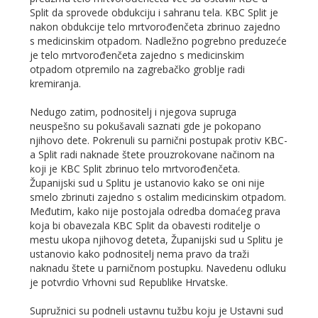
Split da sprovede obdukciju i sahranu tela. KBC Split je
nakon obdukcije telo mrtvorođenčeta zbrinuo zajedno
s medicinskim otpadom. Nadležno pogrebno preduzeće
je telo mrtvorođenčeta zajedno s medicinskim
otpadom otpremilo na zagrebačko groblje radi
kremiranja.
Nedugo zatim, podnositelj i njegova supruga
neuspešno su pokušavali saznati gde je pokopano
njihovo dete. Pokrenuli su parnični postupak protiv KBC-
a Split radi naknade štete prouzrokovane načinom na
koji je KBC Split zbrinuo telo mrtvorođenčeta.
Županijski sud u Splitu je ustanovio kako se oni nije
smelo zbrinuti zajedno s ostalim medicinskim otpadom.
Međutim, kako nije postojala odredba domaćeg prava
koja bi obavezala KBC Split da obavesti roditelje o
mestu ukopa njihovog deteta, Županijski sud u Splitu je
ustanovio kako podnositelj nema pravo da traži
naknadu štete u parničnom postupku. Navedenu odluku
je potvrdio Vrhovni sud Republike Hrvatske.
Supružnici su podneli ustavnu tužbu koju je Ustavni sud