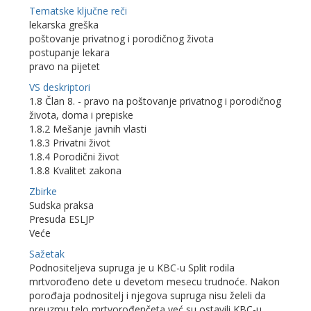
Tematske ključne reči
lekarska greška
poštovanje privatnog i porodičnog života
postupanje lekara
pravo na pijetet
VS deskriptori
1.8 Član 8. - pravo na poštovanje privatnog i porodičnog
života, doma i prepiske
1.8.2 Mešanje javnih vlasti
1.8.3 Privatni život
1.8.4 Porodični život
1.8.8 Kvalitet zakona
Zbirke
Sudska praksa
Presuda ESLJP
Veće
Sažetak
Podnositeljeva supruga je u KBC-u Split rodila
mrtvorođeno dete u devetom mesecu trudnoće. Nakon
porođaja podnositelj i njegova supruga nisu želeli da
preuzmu telo mrtvorođenčeta već su ostavili KBC-u