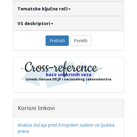
Tematske ključne reči
VS deskriptori
Pretraži
Poništi
baza unakrsnih veza
između članova EKLJP i nacionalnog zakonodavstva
Korisni linkovi
Analiza slučaja pred Evropskim sudom za ljudska
prava