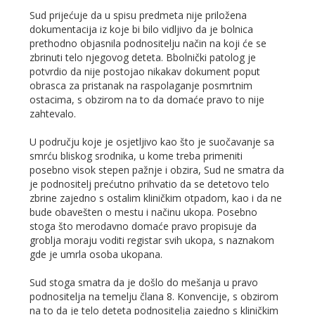
Sud prijećuje da u spisu predmeta nije priložena
dokumentacija iz koje bi bilo vidljivo da je bolnica
prethodno objasnila podnositelju način na koji će se
zbrinuti telo njegovog deteta. Bbolnički patolog je
potvrdio da nije postojao nikakav dokument poput
obrasca za pristanak na raspolaganje posmrtnim
ostacima, s obzirom na to da domaće pravo to nije
zahtevalo.
U području koje je osjetljivo kao što je suočavanje sa
smrću bliskog srodnika, u kome treba primeniti
posebno visok stepen pažnje i obzira, Sud ne smatra da
je podnositelj prećutno prihvatio da se detetovo telo
zbrine zajedno s ostalim kliničkim otpadom, kao i da ne
bude obavešten o mestu i načinu ukopa. Posebno
stoga što merodavno domaće pravo propisuje da
groblja moraju voditi registar svih ukopa, s naznakom
gde je umrla osoba ukopana.
Sud stoga smatra da je došlo do mešanja u pravo
podnositelja na temelju člana 8. Konvencije, s obzirom
na to da je telo deteta podnositelja zajedno s kliničkim