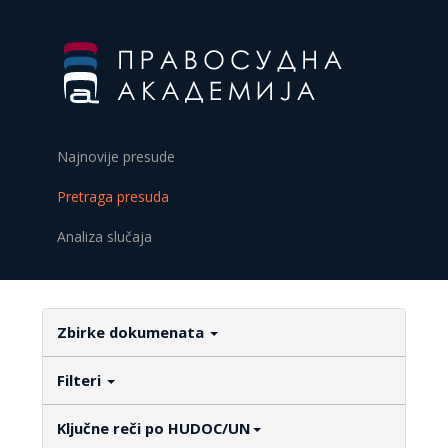
Najnovije presude
Pretraga presuda
Analiza slučaja
Zbirke dokumenata
Filteri
Ključne reči po HUDOC/UN