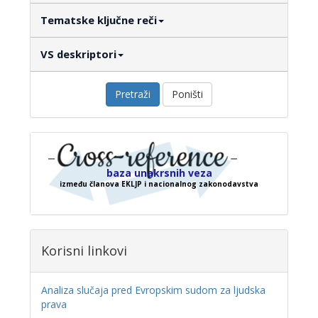
Tematske ključne reči
VS deskriptori
Pretraži
Poništi
baza unakrsnih veza
između članova EKLJP i nacionalnog zakonodavstva
Korisni linkovi
Analiza slučaja pred Evropskim sudom za ljudska
prava