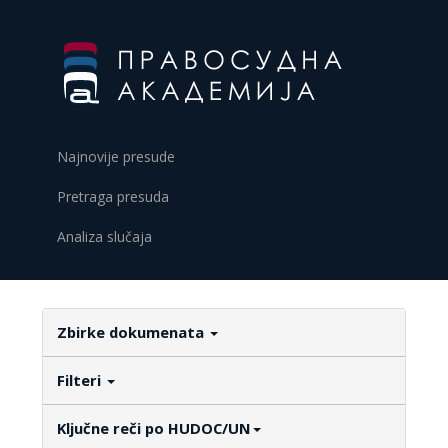
Najnovije presude
Pretraga presuda
Analiza slučaja
Zbirke dokumenata
Filteri
Ključne reči po HUDOC/UN