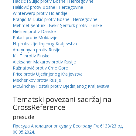
Hadžić i Suljić protiv Bosne i Hercegovine
Halilović protiv Bosne i Hercegovine
Winterwerp protiv Holandije
Pranjić-M-Lukić protiv Bosne i Hercegovine
Mehmet Şenturk i Bekir Şenturk protiv Turske
Nielsen protiv Danske
Paladi protiv Moldavije
N. protiv Ujedinjenog Kraljevstva
Arutyunyan protiv Rusije
K. i T. protiv Finske
Aleksandr Makarov protiv Rusije
Ražnatović protiv Crne Gore
Price protiv Ujedinjenog Kraljevstva
Mechenkov protiv Rusije
McGlinchey i ostali protiv Ujedinjenog Kraljevstva
Tematski povezani sadržaj na
CrossReference
presude
Пресуда Апелационог суда у Београду Гж 6133/23 од
08.05.2024.