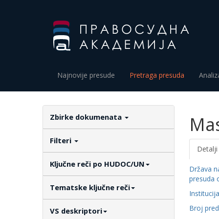
Najnovije presude
Pretraga presuda
Analiz
Zbirke dokumenata
Mas
Filteri
Detalji
Ključne reči po HUDOC/UN
Država n
presuda 
Tematske ključne reči
Institucij
Broj pre
VS deskriptori