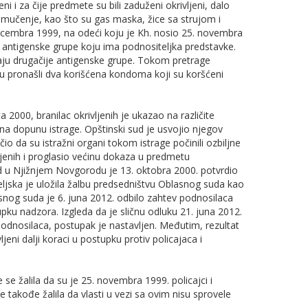
eni i za čije predmete su bili zaduženi okrivljeni, dalo
za mučenje, kao što su gas maska, žice sa strujom i
decembra 1999, na odeći koju je Kh. nosio 25. novembra
te antigenske grupe koju ima podnositeljka predstavke.
maju drugačije antigenske grupe. Tokom pretrage
su pronašli dva korišćena kondoma koji su koršćeni
000, branilac okrivljenih je ukazao na različite
 na dopunu istrage. Opštinski sud je usvojio njegov
io da su istražni organi tokom istrage počinili ozbiljne
ljenih i proglasio većinu dokaza u predmetu
d u Njižnjem Novgorodu je 13. oktobra 2000. potvrdio
ljska je uložila žalbu predsedništvu Oblasnog suda kao
nog suda je 6. juna 2012. odbilo zahtev podnosilaca
u nadzora. Izgleda da je sličnu odluku 21. juna 2012.
odnosilaca, postupak je nastavljen. Međutim, rezultat
jeni dalji koraci u postupku protiv policajaca i
se žalila da su je 25. novembra 1999. policajci i
a se takođe žalila da vlasti u vezi sa ovim nisu sprovele