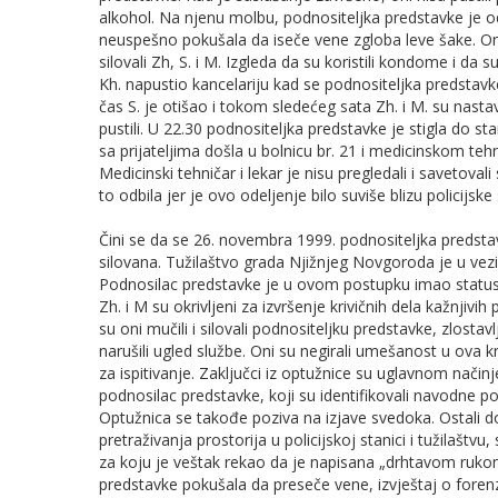
alkohol. Na njenu molbu, podnositeljka predstavke je 
neuspešno pokušala da iseče vene zgloba leve šake. Ona s
silovali Zh, S. i M. Izgleda da su koristili kondome i da s
Kh. napustio kancelariju kad se podnositeljka predstavke 
čas S. je otišao i tokom sledećeg sata Zh. i M. su nastav
pustili. U 22.30 podnositeljka predstavke je stigla do s
sa prijateljima došla u bolnicu br. 21 i medicinskom tehnič
Medicinski tehničar i lekar je nisu pregledali i savetova
to odbila jer je ovo odeljenje bilo suviše blizu policijske
Čini se da se 26. novembra 1999. podnositeljka predstavk
silovana. Tužilaštvo grada Njižnjeg Novgoroda je u vezi
Podnosilac predstavke je u ovom postupku imao status 
Zh. i M su okrivljeni za izvršenje krivičnih dela kažnji
su oni mučili i silovali podnositeljku predstavke, zlostav
narušili ugled službe. Oni su negirali umešanost u ova kri
za ispitivanje. Zaključci iz optužnice su uglavnom način
podnosilac predstavke, koji su identifikovali navodne p
Optužnica se takođe poziva na izjave svedoka. Ostali d
pretraživanja prostorija u policijskoj stanici i tužilaš
za koju je veštak rekao da je napisana „drhtavom rukom
predstavke pokušala da preseče vene, izvještaj o forenz