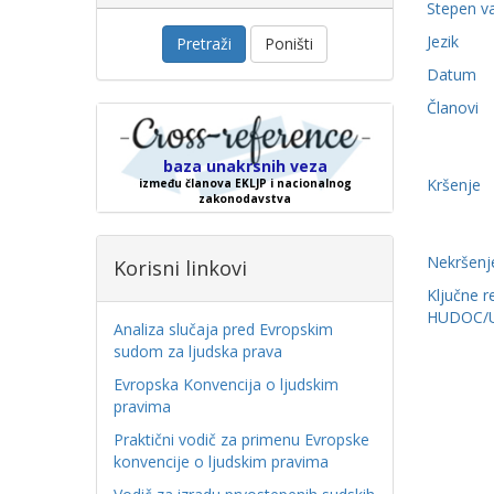
Stepen v
Jezik
Pretraži
Poništi
Datum
Članovi
baza unakrsnih veza
Kršenje
između članova EKLJP i nacionalnog
zakonodavstva
Nekršenj
Korisni linkovi
Ključne r
HUDOC/
Analiza slučaja pred Evropskim
sudom za ljudska prava
Evropska Konvencija o ljudskim
pravima
Praktični vodič za primenu Evropske
konvencije o ljudskim pravima