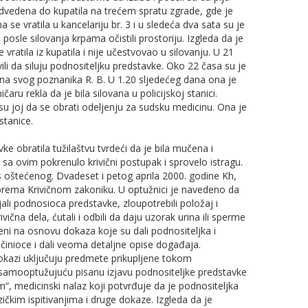
odvedena do kupatila na trećem spratu zgrade, gde je
e vratila u kancelariju br. 3 i u sledeća dva sata su je
u posle silovanja krpama očistili prostoriju. Izgleda da je
vratila iz kupatila i nije učestvovao u silovanju. U 21
ili da siluju podnositeljku predstavke. Oko 22 časa su je
tana svog poznanika R. B. U 1.20 sljedećeg dana ona je
aru rekla da je bila silovana u policijskoj stanici.
li su joj da se obrati odeljenju za sudsku medicinu. Ona je
 stanice.
e obratila tužilaštvu tvrdeći da je bila mučena i
 sa ovim pokrenulo krivični postupak i sprovelo istragu.
oštećenog. Dvadeset i petog aprila 2000. godine Kh,
vih prema Krivičnom zakoniku. U optužnici je navedeno da
ljali podnosioca predstavke, zloupotrebili položaj i
vična dela, ćutali i odbili da daju uzorak urina ili sperme
jeni na osnovu dokaza koje su dali podnositeljka i
očinioce i dali veoma detaljne opise događaja.
okazi uključuju predmete prikupljene tokom
tvu, samooptužujuću pisanu izjavu podnositeljke predstavke
“, medicinski nalaz koji potvrđuje da je podnositeljka
ičkim ispitivanjima i druge dokaze. Izgleda da je