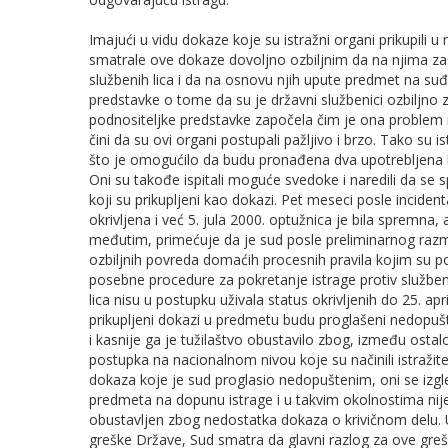
Imajući u vidu dokaze koje su istražni organi prikupili u 
smatrale ove dokaze dovoljno ozbiljnim da na njima za
službenih lica i da na osnovu njih upute predmet na su
predstavke o tome da su je državni službenici ozbiljno z
podnositeljke predstavke započela čim je ona problem i
čini da su ovi organi postupali pažljivo i brzo. Tako su 
što je omogućilo da budu pronađena dva upotrebljena 
Oni su takođe ispitali moguće svedoke i naredili da se
koji su prikupljeni kao dokazi. Pet meseci posle incid
okrivljena i već 5. jula 2000. optužnica je bila spremn
međutim, primećuje da je sud posle preliminarnog razm
ozbiljnih povreda domaćih procesnih pravila kojim su p
posebne procedure za pokretanje istrage protiv služben
lica nisu u postupku uživala status okrivljenih do 25. a
prikupljeni dokazi u predmetu budu proglašeni nedopušt
i kasnije ga je tužilaštvo obustavilo zbog, između ost
postupka na nacionalnom nivou koje su načinili istražite
dokaza koje je sud proglasio nedopuštenim, oni se izgl
predmeta na dopunu istrage i u takvim okolnostima nije
obustavljen zbog nedostatka dokaza o krivičnom delu. U
greške Države, Sud smatra da glavni razlog za ove greš