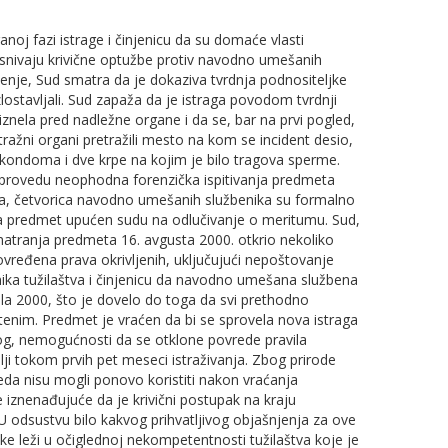
ranoj fazi istrage i činjenicu da su domaće vlasti
snivaju krivične optužbe protiv navodno umešanih
đenje, Sud smatra da je dokaziva tvrdnja podnositeljke
lostavljali. Sud zapaža da je istraga povodom tvrdnji
znela pred nadležne organe i da se, bar na prvi pogled,
istražni organi pretražili mesto na kom se incident desio,
kondoma i dve krpe na kojim je bilo tragova sperme.
 sprovedu neophodna forenzička ispitivanja predmeta
enta, četvorica navodno umešanih službenika su formalno
a, a predmet upućen sudu na odlučivanje o meritumu. Sud,
atranja predmeta 16. avgusta 2000. otkrio nekoliko
ovređena prava okrivljenih, uključujući nepoštovanje
ika tužilaštva i činjenicu da navodno umešana službena
prila 2000, što je dovelo do toga da svi prethodno
enim. Predmet je vraćen da bi se sprovela nova istraga
alog, nemogućnosti da se otklone povrede pravila
lji tokom prvih pet meseci istraživanja. Zbog prirode
eda nisu mogli ponovo koristiti nakon vraćanja
 iznenađujuće da je krivični postupak na kraju
 odsustvu bilo kakvog prihvatljivog objašnjenja za ove
ke leži u očiglednoj nekompetentnosti tužilaštva koje je