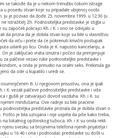
Čini se takođe da je u nekom trenutku tokom istrage
la u posedu stvari koje su pripadale ubijenoj osobi.
h. ju je pozvao da dođe 25. novembra 1999. u 12:30 (u
ne istražitelj Zh. Podnositeljka predstavke je stigla u
e su započeli policajci Kh. i K. i ono se odvijalo u
vali da prizna da je dobila stvari koje su bile u vlasništvu
eli da viču i prete da će pokrenuti krivični postupak
 puta udarili po licu. Onda je K. napustio kancelariju, a
On je zaključao vrata iznutra i počeo da primjenjuje
uju za palčeve vezao ruke podnositeljke predstavke i
i kondom, a onda je prinudio na oralni seks. Prekinula ga
jeno da ode u kupatilo i uredi se.
 osumnjičenim B. U njegovom prisustvu, ona je ipak
i K. vezali palčeve podnositeljke predstavke i više
ca i gušili je zatvarajući dovod vazduha. Kh. i K. su
sa njenim minđušama. Ove radnje su bile praćene
u podnositeljka predstavke priznala da je dobila stvari o
e. Pošto je bila uzrujana i nije uspela da piše kako treba,
 na lokalnog opštinskog tužioca. Kh. i K su onda rekli
njenu svesku sa brojevima telefona njenih prijatelja i
jku u 16.40 i ona i podnosilac predstavke su došli u