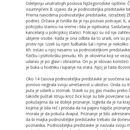
Odeljenju unutrašnjih poslova Njižegorodske opštine. 
osumnjičeni B. izjavio da je podnositeljka predstavke bi
Prema navodima podnositeljke predstavke, istražitelj Z
podne). Država je tvrdila da je nju pozvao policajac K, a 
policijsku stanicu na vreme i bila je ispitivana. Saslušanj
kancelariji u policijskoj stanici. Policajci su od nje zahte
ubijene osobe. Kada je ona odbila da to uradi, oni su poč
protiv nje. Uzeli su njen fudbalski šal i njime je nekoliko
Kh. ostao u njoj nasamo sa podnositeljkom predstavke. 
fizičku i psihološku prinudu. Kh. je okovima koji se vez
udarao je po glavi i obrazima. On ju je silovao koristeć
je buka u hodniku i lupanje na vrata. Njoj je tada dozvol
Oko 14 časova podnositeljka predstavke je suočena sa
ponovo negirala svoju umešanost u ubistvo. Onda su Kh. 
puta je udarili u stomak. Stavili su joj gas masku preko li
takođe puštali struju kroz žice koje su bile povezane 
pokušajima da se dobije priznanje. Izgleda da je na kraj
kojima je bila reč i pristala da na papiru napiše priznanj
morala je da pokuša dvaput. Priznanje je bilo adresirano
da bi majka podnositeljke predstavke trebalo da donese 
poznanika. Podnositeljka predstavke je nazvala svoju ma