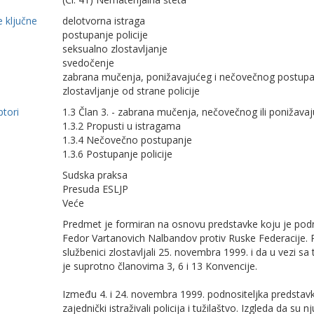
 ključne
delotvorna istraga
postupanje policije
seksualno zlostavljanje
svedočenje
zabrana mučenja, ponižavajućeg i nečovečnog postupa
zlostavljanje od strane policije
ptori
1.3 Član 3. - zabrana mučenja, nečovečnog ili ponižavaj
1.3.2 Propusti u istragama
1.3.4 Nečovečno postupanje
1.3.6 Postupanje policije
Sudska praksa
Presuda ESLJP
Veće
Predmet je formiran na osnovu predstavke koju je podn
Fedor Vartanovich Nalbandov protiv Ruske Federacije. Po
službenici zlostavljali 25. novembra 1999. i da u vezi 
je suprotno članovima 3, 6 i 13 Konvencije.
Između 4. i 24. novembra 1999. podnositeljka predstavk
zajednički istraživali policija i tužilaštvo. Izgleda da su 