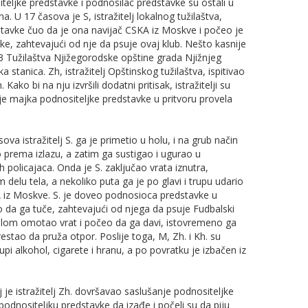
iteljke predstavke i podnosilac predstavke su ostali u
na. U 17 časova je S, istražitelj lokalnog tužilaštva,
dstavke čuo da je ona navijač CSKA iz Moskve i počeo je
e, zahtevajući od nje da psuje ovaj klub. Nešto kasnije
 3 Tužilaštva Njižegorodske opštine grada Njižnjeg
a stanica. Zh, istražitelj Opštinskog tužilaštva, ispitivao
ako bi na nju izvršili dodatni pritisak, istražitelji su
a je majka podnositeljke predstavke u pritvoru provela
 istražitelj S. ga je primetio u holu, i na grub način
 prema izlazu, a zatim ga sustigao i ugurao u
ih policajaca. Onda je S. zaključao vrata iznutra,
elu tela, a nekoliko puta ga je po glavi i trupu udario
 iz Moskve. S. je doveo podnosioca predstavke u
avio da ga tuče, zahtevajući od njega da psuje Fudbalski
šalom omotao vrat i počeo da ga davi, istovremeno ga
estao da pruža otpor. Poslije toga, M, Zh. i Kh. su
pi alkohol, cigarete i hranu, a po povratku je izbačen iz
j je istražitelj Zh. dovršavao saslušanje podnositeljke
 podnositeljku predstavke da izađe i počeli su da piju