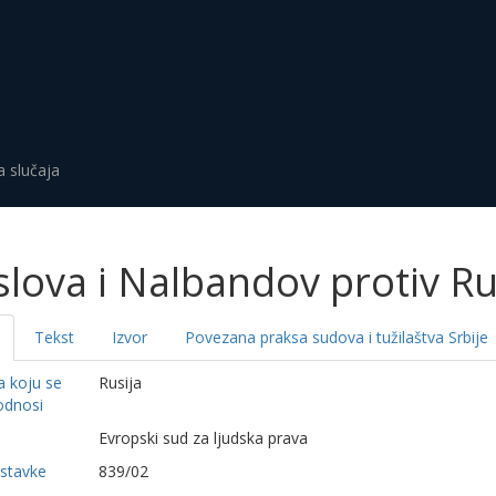
a slučaja
lova i Nalbandov protiv Ru
Tekst
Izvor
Povezana praksa sudova i tužilaštva Srbije
a koju se
Rusija
odnosi
a
Evropski sud za ljudska prava
dstavke
839/02