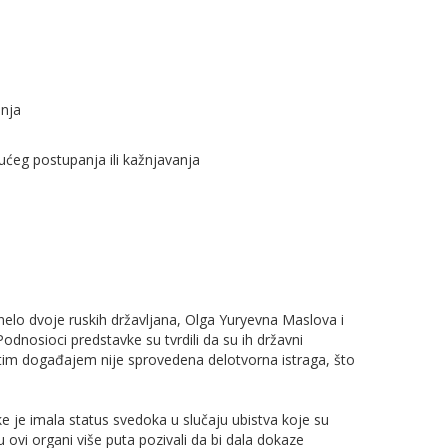
nja
ućeg postupanja ili kažnjavanja
elo dvoje ruskih državljana, Olga Yuryevna Maslova i
dnosioci predstavke su tvrdili da su ih državni
sa tim događajem nije sprovedena delotvorna istraga, što
e je imala status svedoka u slučaju ubistva koje su
nju ovi organi više puta pozivali da bi dala dokaze