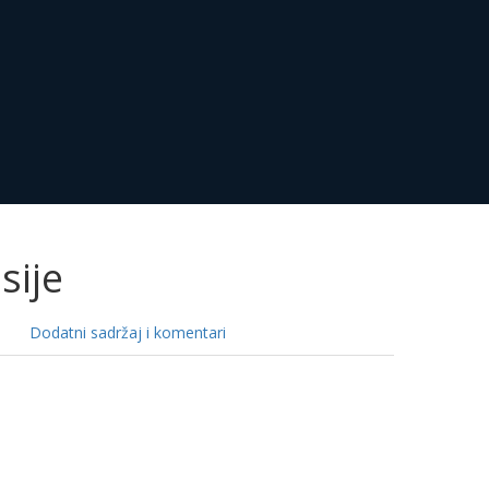
sije
Dodatni sadržaj i komentari