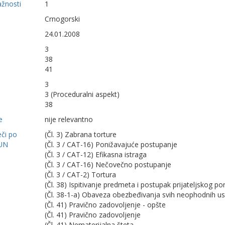
ažnosti
1
Crnogorski
24.01.2008
3
38
41
3
3 (Proceduralni aspekt)
38
e
nije relevantno
eči po
(Čl. 3) Zabrana torture
UN
(Čl. 3 / CAT-16) Ponižavajuće postupanje
(Čl. 3 / CAT-12) Efikasna istraga
(Čl. 3 / CAT-16) Nečovečno postupanje
(Čl. 3 / CAT-2) Tortura
(Čl. 38) Ispitivanje predmeta i postupak prijateljskog p
(Čl. 38-1-a) Obaveza obezbeđivanja svih neophodnih us
(Čl. 41) Pravično zadovoljenje - opšte
(Čl. 41) Pravično zadovoljenje
(Čl. 41) Nematerijalna šteta