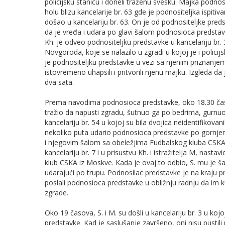
policijsku stanicu i doneli traženu svesku. Majka podnos
holu blizu kancelarije br. 63 gde je podnositeljka ispitiva
došao u kancelariju br. 63. On je od podnositeljke pre
da je vređa i udara po glavi šalom podnosioca predstavk
Kh. je odveo podnositeljku predstavke u kancelariju br.
Novgoroda, koje se nalazilo u zgradi u kojoj je i policijsk
je podnositeljku predstavke u vezi sa njenim priznanjem. K
istovremeno uhapsili i pritvorili njenu majku. Izgleda d
dva sata.
Prema navodima podnosioca predstavke, oko 18.30 časova
tražio da napusti zgradu, šutnuo ga po bedrima, gurnuo
kancelariju br. 54 u kojoj su bila dvojica neidentifikovan
nekoliko puta udario podnosioca predstavke po gornjem d
i njegovim šalom sa obeležjima Fudbalskog kluba CSKA
kancelariju br. 7 i u prisustvu Kh. i istražitelja M, nast
klub CSKA iz Moskve. Kada je ovaj to odbio, S. mu je 
udarajući po trupu. Podnosilac predstavke je na kraju pr
poslali podnosioca predstavke u obližnju radnju da im ku
zgrade.
Oko 19 časova, S. i M. su došli u kancelariju br. 3 u kojo
predstavke. Kad je saslušanje završeno, oni nisu pustili