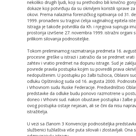
nekoliko drugih ljudi, koji su prethodno bili krivično gonj
dokaze koji potvrđuju da su okrivljeni koristili sprave 
okovi. Prema nalazima forenzičkog ispitivanja od 31. 
1999. pronađeni su tragovi ćelija vaginalnog epitela is
Istraga je takođe potvrdila da Kh. i njegova supruga i
prostorija izvršene 27. novembra 1999. istražni organi 
prilikom silovanja podnositeljke.
Tokom preliminarnog razmatranja predmeta 16. avgusta 2
procesne greške u istrazi i zatražio da se predmet vrati
zahtev i vratio predmet na dopunu istrage. Sud je zaključ
povrede pravila postupka kojim su povredili prava okriv
nedopuštenim. U postupku po žalbi tužioca, Oblasni su
odluku Opštinskog suda od 16. avgusta 2000. Podnosite
i Vrhovnom sudu Ruske Federacije. Predsedništvo Oblas
predstavke da odluke budu ponovo razmotrene u postupk
doneo i Vrhovni sud. nakon obustave postupka i žalbe p
ovog postupka ostaje nejasan, ali se čini da nisu napravl
istražitelja.
U vezi sa članom 3 Konvencije podnositeljka predstavke 
službenici tužilaštva više puta silovali i zlostavljali. On
odgovarajuću istragu.