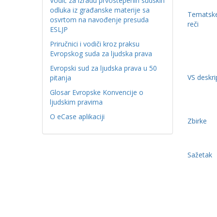
Vodič za izradu prvostepenih sudskih
odluka iz građanske materije sa
Tematske
osvrtom na navođenje presuda
reči
ESLJP
Priručnici i vodiči kroz praksu
Evropskog suda za ljudska prava
Evropski sud za ljudska prava u 50
VS deskri
pitanja
Glosar Evropske Konvencije o
ljudskim pravima
O eCase aplikaciji
Zbirke
Sažetak