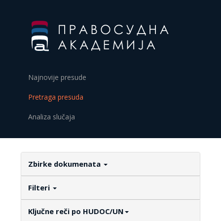
Najnovije presude
Pretraga presuda
Analiza slučaja
Zbirke dokumenata
Filteri
Ključne reči po HUDOC/UN