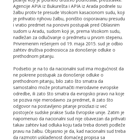
Agencije APIA iz Bukurešta i APIA iz Arada podnele su
žalbu protiv te presude Visokom kasacionom sudu, koji
je prihvatio njihovu žalbu, poništio osporavanu presudu
i vratio predmet na ponovni postupak pred Oblasnim
sudom u Aradu, sudom koji je, prema Visokom sudu,
nadležan za odlučivanje o predmetu u prvom stepenu.
Privremenim rešenjem od 19. maja 2015. sud je odbio
zahtev društva podnosioca za donošenje odluke o
prethodnom pitanju.
Podsetio je na to da nacionalni sud ima mogućnost da
ne pokrene postupak za donošenje odluke o
prethodnom pitanju, bilo zato što smatra da
samostalno može protumačiti merodavne evropske
odredbe, ili zato što smatra da evropsko pravo na koje
se poziva nije merodavno za predmet, ili zato što
odgovor na postavljeno pitanje proizlazi iz već
postojeće sudske prakse Suda Evropske unije. Zatim je
napomenuo da nacionalni sud nije obavezan da prihvati
takav zahtev kad odluka koju tada treba doneti podleže
pravu na žalbu. Objasnio je da, kad nacionalni sud treba
da razmotri usklađenost domaćeg propisa sa