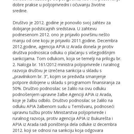
dobre prakse u poljoprivredni i očuvanju životne
sredine.
Društvo je 2012. godine je ponovilo svoj zahtev za
dobijanje podsticajnih sredstava. U zahtevu
podnesenom 2012. ono je prijavilo površinu nešto
manju od one koju je prijavilo 2011.godine. Decembra
2012.godine, agencija APIA iz Arada donela je protiv
društva podnosiica odluku o plaćanju s višegodišnjim
sankcijama. Tom odlukom, koja se temelji na prilogu br.
2. Naloga br. 161/2012 ministra poljoprivrede i ruralnog
razvoja društvu je izrečena sankcija u skladu s
„pravilnikom br. 3”, kojim se predviđa smanjenje
potpore dobijene u skladu s programom finansiranja za
50%. Društvo podnosilac se žalilo na ovu odluku
podnošenjem upravne žalbe Agenciji APIA iz Arada,
koje je žalbu odbilo. Društvo podnosilac se žalilo na
odluku APIA žalbenom sudu u Temišvaru, podnoseći
upravnu tužbu protiv Ministarstva poljoprivrede i
ruralnog razvoja, protiv agencija APIA iz Bukurešta i
APIA iz Arada radi poništenja dela odluke iz decembra
2012. koji se odnosi na sankciju koja odgovara