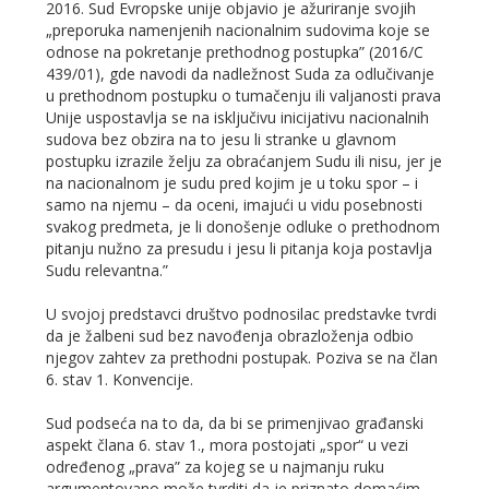
2016. Sud Evropske unije objavio je ažuriranje svojih
„preporuka namenjenih nacionalnim sudovima koje se
odnose na pokretanje prethodnog postupka” (2016/C
439/01), gde navodi da nadležnost Suda za odlučivanje
u prethodnom postupku o tumačenju ili valjanosti prava
Unije uspostavlja se na isključivu inicijativu nacionalnih
sudova bez obzira na to jesu li stranke u glavnom
postupku izrazile želju za obraćanjem Sudu ili nisu, jer je
na nacionalnom je sudu pred kojim je u toku spor – i
samo na njemu – da oceni, imajući u vidu posebnosti
svakog predmeta, je li donošenje odluke o prethodnom
pitanju nužno za presudu i jesu li pitanja koja postavlja
Sudu relevantna.”
U svojoj predstavci društvo podnosilac predstavke tvrdi
da je žalbeni sud bez navođenja obrazloženja odbio
njegov zahtev za prethodni postupak. Poziva se na član
6. stav 1. Konvencije.
Sud podseća na to da, da bi se primenjivao građanski
aspekt člana 6. stav 1., mora postojati „spor“ u vezi
određenog „prava” za kojeg se u najmanju ruku
argumentovano može tvrditi da je priznato domaćim