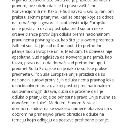
pravom, bez obzira da li je to pravo zaštićeno
Konvencijom ili ne. Kako je Sud naveo u svojoj ranijom
praksi u sličnim pitanjima, kad se pitanje koje se odnosi
na tumačenje Ugovora ili akata institucija Europske
unije postavi u okviru postupka pred sudom neke
države članice protiv čijih odluka prema nacionalnom
pravu nema pravnog leka, kao što je u ovom predmetu
žalbeni sud, taj je sud dužan uputiti to prethodno
pitanje Sudu Evropske unije. Međutim, ta obaveza nije
apsolutna. Sud naglašava da Konvencija ne jamči, kao
takva, pravo na to da domaći sud prethodno uputi
predmet Sudu Evropske unije (iako iz sudske prakse
predmeta Cilfit Suda Europske unije proizlazi da su
nacionalni sudovi protiv čijih odluka nema pravnog leka
u nacionalnom pravu, a koji postoji pred nacionalnim
sudovima drugih država, dužni da procene da li je
odluka o pitanju koje se odnosi na pravo Unije nužna za
donošenje odluke). Međutim, članom 6. stav 1.
domaćim sudovima se svakako nameće obaveza da s
obzirom na primenjivo pravo obrazlože odluke na
temelju kojih odbijaju da postave prethodno pitanje.