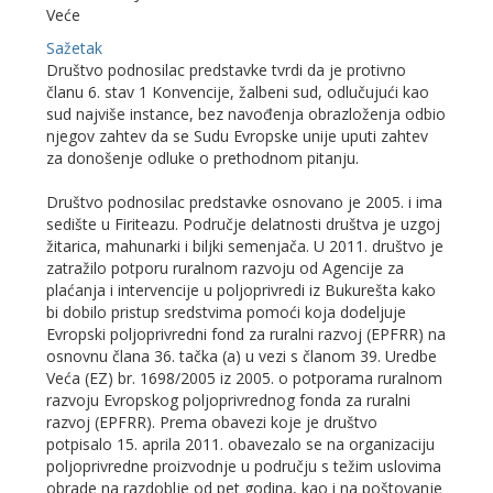
Veće
Sažetak
Društvo podnosilac predstavke tvrdi da je protivno
članu 6. stav 1 Konvencije, žalbeni sud, odlučujući kao
sud najviše instance, bez navođenja obrazloženja odbio
njegov zahtev da se Sudu Evropske unije uputi zahtev
za donošenje odluke o prethodnom pitanju.
Društvo podnosilac predstavke osnovano je 2005. i ima
sedište u Firiteazu. Područje delatnosti društva je uzgoj
žitarica, mahunarki i biljki semenjača. U 2011. društvo je
zatražilo potporu ruralnom razvoju od Agencije za
plaćanja i intervencije u poljoprivredi iz Bukurešta kako
bi dobilo pristup sredstvima pomoći koja dodeljuje
Evropski poljoprivredni fond za ruralni razvoj (EPFRR) na
osnovnu člana 36. tačka (a) u vezi s članom 39. Uredbe
Veća (EZ) br. 1698/2005 iz 2005. o potporama ruralnom
razvoju Evropskog poljoprivrednog fonda za ruralni
razvoj (EPFRR). Prema obavezi koje je društvo
potpisalo 15. aprila 2011. obavezalo se na organizaciju
poljoprivredne proizvodnje u području s težim uslovima
obrade na razdoblje od pet godina, kao i na poštovanje