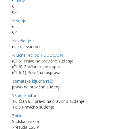
Članovi
6
6-1
Kršenje
6
6-1
Nekršenje
nije relevantno
Ključne reči po HUDOC/UN
(Čl. 6) Pravo na pravično suđenje
(Čl. 6) Građanski postupak
(Čl. 6-1) Pravična rasprava
Tematske ključne reči
pravo na pravično suđenje
VS deskriptori
1.6 Član 6. - pravo na pravično suđenje
1.6.5 Pravično suđenje
Zbirke
Sudska praksa
Presuda ESLJP