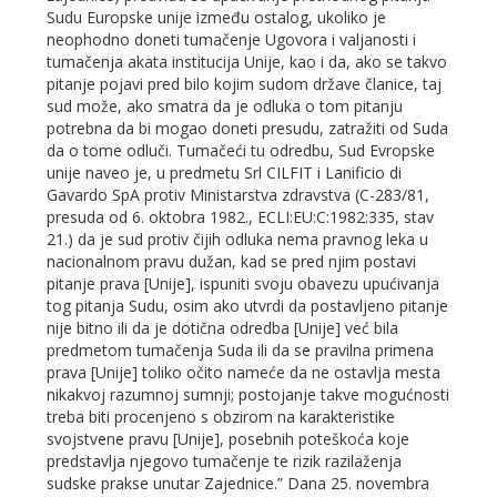
Sudu Europske unije između ostalog, ukoliko je
neophodno doneti tumačenje Ugovora i valjanosti i
tumačenja akata institucija Unije, kao i da, ako se takvo
pitanje pojavi pred bilo kojim sudom države članice, taj
sud može, ako smatra da je odluka o tom pitanju
potrebna da bi mogao doneti presudu, zatražiti od Suda
da o tome odluči. Tumačeći tu odredbu, Sud Evropske
unije naveo je, u predmetu Srl CILFIT i Lanificio di
Gavardo SpA protiv Ministarstva zdravstva (C-283/81,
presuda od 6. oktobra 1982., ECLI:EU:C:1982:335, stav
21.) da je sud protiv čijih odluka nema pravnog leka u
nacionalnom pravu dužan, kad se pred njim postavi
pitanje prava [Unije], ispuniti svoju obavezu upućivanja
tog pitanja Sudu, osim ako utvrdi da postavljeno pitanje
nije bitno ili da je dotična odredba [Unije] već bila
predmetom tumačenja Suda ili da se pravilna primena
prava [Unije] toliko očito nameće da ne ostavlja mesta
nikakvoj razumnoj sumnji; postojanje takve mogućnosti
treba biti procenjeno s obzirom na karakteristike
svojstvene pravu [Unije], posebnih poteškoća koje
predstavlja njegovo tumačenje te rizik razilaženja
sudske prakse unutar Zajednice.” Dana 25. novembra