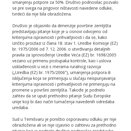
smanjenju potpore za 50%. Društvo podnosilac pozvalo
se pre svega na prigovor ništavosti navedene odluke,
tvrdeći da nije bila obrazložena.
Društvo je objasnilo da dimenzije površine zemljišta
predstavljaju pitanje koje je u osnovi odvojeno od
kriterijuma ispravnosti i prihvatljivosti i da se, kako
izričito proizlazi iz člana 18. stav 1. Uredbe Komisije (EZ)
br. 1975/2006 od 7. 12. 2006. o utvrđivanju detaljnih
pravila za sprovođenje Uredbe Veća (EZ) br. 1698/2005
vezano uz primenu postupaka kontrole, kao i uslova
usklađenosti u vezi s merama ruralnog razvoja
(„Uredba (EZ) br. 1975/2006”), umanjenja potpora ili
isključenja koja se primenjuju u slučaju neispunjavanja
kriterijuma ispravnosti i prihvatljivosti ne primenjuju na
promene u površini zemljišta. Takođe je podnelo
zahtev da se uputi prethodno pitanje Sudu Evropske
unije koji bi dao način tumačenja navedenih odredaba
uredaba.
Sud u Temišvaru je poništio osporavanu odluku jer nije
obrazložena ali se nije izjasnio o zahtevu za prethodno
pitanje koji je podnelo društvo podnosilac predstavke.