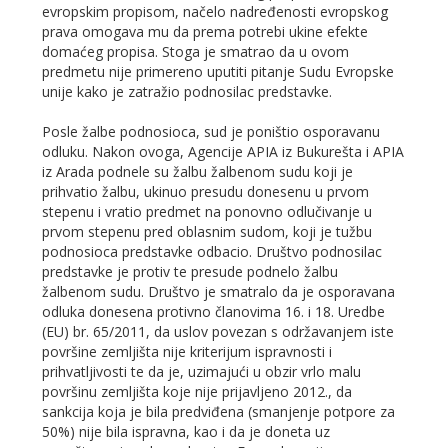
evropskim propisom, načelo nadređenosti evropskog
prava omogava mu da prema potrebi ukine efekte
domaćeg propisa. Stoga je smatrao da u ovom
predmetu nije primereno uputiti pitanje Sudu Evropske
unije kako je zatražio podnosilac predstavke.
Posle žalbe podnosioca, sud je poništio osporavanu
odluku. Nakon ovoga, Agencije APIA iz Bukurešta i APIA
iz Arada podnele su žalbu žalbenom sudu koji je
prihvatio žalbu, ukinuo presudu donesenu u prvom
stepenu i vratio predmet na ponovno odlučivanje u
prvom stepenu pred oblasnim sudom, koji je tužbu
podnosioca predstavke odbacio. Društvo podnosilac
predstavke je protiv te presude podnelo žalbu
žalbenom sudu. Društvo je smatralo da je osporavana
odluka donesena protivno članovima 16. i 18. Uredbe
(EU) br. 65/2011, da uslov povezan s održavanjem iste
površine zemljišta nije kriterijum ispravnosti i
prihvatljivosti te da je, uzimajući u obzir vrlo malu
površinu zemljišta koje nije prijavljeno 2012., da
sankcija koja je bila predviđena (smanjenje potpore za
50%) nije bila ispravna, kao i da je doneta uz