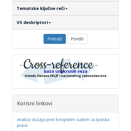
Tematske ključne reči
VS deskriptori
Pretraži
Poništi
baza unakrsnih veza
između članova EKLJP i nacionalnog zakonodavstva
Korisni linkovi
Analiza slučaja pred Evropskim sudom za ljudska
prava