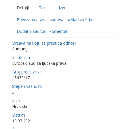
Detalji
Tekst
Izvor
Povezana praksa sudova i tužilaštva Srbije
Dodatni sadržaj i komentari
Država na koju se presuda odnosi
Rumunija
Institucija
Evropski sud za ljudska prava
Broj predstavke
43639/17
Stepen važnosti
3
Jezik
Hrvatski
Datum
13.07.2021