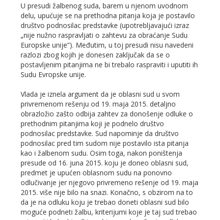
U presudi žalbenog suda, barem u njenom uvodnom
delu, upućuje se na prethodna pitanja koja je postavilo
društvo podnosilac predstavke (upotrebljavajući izraz
„nije nužno raspravljati o zahtevu za obraćanje Sudu
Europske unije”). Međutim, u toj presudi nisu navedeni
razlozi zbog kojih je donesen zaključak da se o
postavljenim pitanjima ne bi trebalo raspraviti i uputiti ih
Sudu Evropske unije.
Vlada je iznela argument da je oblasni sud u svom
privremenom rešenju od 19. maja 2015. detaljno
obrazložio zašto odbija zahtev za donošenje odluke o
prethodnim pitanjima koji je podnelo društvo
podnosilac predstavke. Sud napominje da društvo
podnosilac pred tim sudom nije postavilo ista pitanja
kao i žalbenom sudu. Osim toga, nakon poništenja
presude od 16. juna 2015. koju je doneo oblasni sud,
predmet je upućen oblasnom sudu na ponovno
odlučivanje jer njegovo privremeno rešenje od 19. maja
2015. više nije bilo na snazi. Konačno, s obzirom na to
da je na odluku koju je trebao doneti oblasni sud bilo
moguće podneti žalbu, kriterijumi koje je taj sud trebao