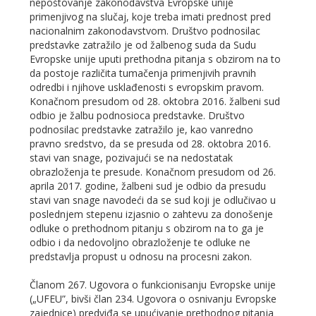
nepoštovanje zakonodavstva Evropske unije
primenjivog na slučaj, koje treba imati prednost pred
nacionalnim zakonodavstvom. Društvo podnosilac
predstavke zatražilo je od žalbenog suda da Sudu
Evropske unije uputi prethodna pitanja s obzirom na to
da postoje različita tumačenja primenjivih pravnih
odredbi i njihove usklađenosti s evropskim pravom.
Konačnom presudom od 28. oktobra 2016. žalbeni sud
odbio je žalbu podnosioca predstavke. Društvo
podnosilac predstavke zatražilo je, kao vanredno
pravno sredstvo, da se presuda od 28. oktobra 2016.
stavi van snage, pozivajući se na nedostatak
obrazloženja te presude. Konačnom presudom od 26.
aprila 2017. godine, žalbeni sud je odbio da presudu
stavi van snage navodeći da se sud koji je odlučivao u
poslednjem stepenu izjasnio o zahtevu za donošenje
odluke o prethodnom pitanju s obzirom na to ga je
odbio i da nedovoljno obrazloženje te odluke ne
predstavlja propust u odnosu na procesni zakon.
Članom 267. Ugovora o funkcionisanju Evropske unije
(„UFEU”, bivši član 234. Ugovora o osnivanju Evropske
zajednice) predviđa se upućivanje prethodnog pitanja