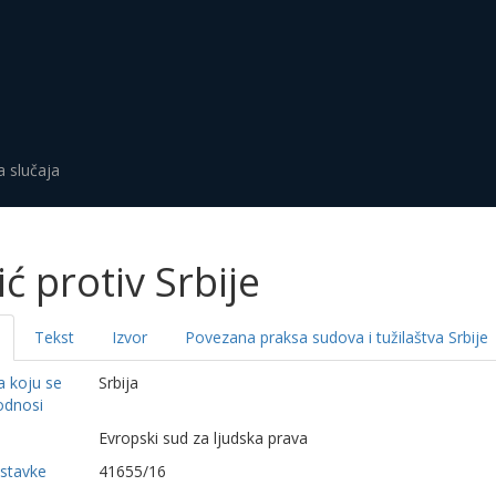
a slučaja
ić protiv Srbije
Tekst
Izvor
Povezana praksa sudova i tužilaštva Srbije
a koju se
Srbija
odnosi
a
Evropski sud za ljudska prava
dstavke
41655/16