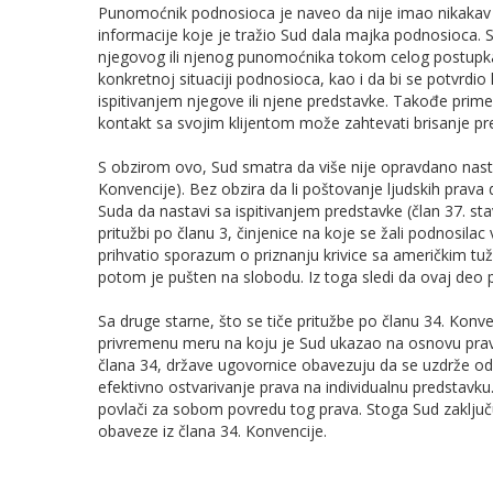
Punomoćnik podnosioca je naveo da nije imao nikakav 
informacije koje je tražio Sud dala majka podnosioca. 
njegovog ili njenog punomoćnika tokom celog postupka 
konkretnoj situaciji podnosioca, kao i da bi se potvrdio
ispitivanjem njegove ili njene predstavke. Takođe prim
kontakt sa svojim klijentom može zahtevati brisanje pr
S obzirom ovo, Sud smatra da više nije opravdano nastavi
Konvencije). Bez obzira da li poštovanje lјudskih prava 
Suda da nastavi sa ispitivanjem predstavke (član 37. stav
pritužbi po članu 3, činjenice na koje se žali podnosila
prihvatio sporazum o priznanju krivice sa američkim tu
potom je pušten na slobodu. Iz toga sledi da ovaj deo pr
Sa druge starne, što se tiče pritužbe po članu 34. Kon
privremenu meru na koju je Sud ukazao na osnovu pravi
člana 34, države ugovornice obavezuju da se uzdrže od b
efektivno ostvarivanje prava na individualnu predstav
povlači za sobom povredu tog prava. Stoga Sud zaklјuč
obaveze iz člana 34. Konvencije.