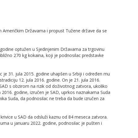
im Američkim Državama i propust Tužene države da se
5. godine optužen u Sjedinjenim Državama za trgovinu
ibližno 270 kg kokaina, koji je podnosilac predstavke
je 31. jula 2015. godine uhapšen u Srbiji i određen mu
tradiciju 12. jula 2016. godine. On je 21. jula 2016.
SAD s obzirom na rizik od doživotnog zatvora, ukoliko
a 2016. godine, izručen je SAD, uprkos naznakama Suda
vnika Suda, da podnosilac ne treba da bude izručen za
u krivice u SAD da odsluži kaznu od 84 meseca zatvora.
ma u januaru 2022. godine, podnosilac je pušten i