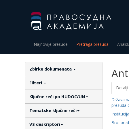
Najnovije presude
Pretraga presuda
Analiz
Zbirke dokumenata
Ant
Filteri
Detalji
Ključne reči po HUDOC/UN
Država n
presuda 
Tematske ključne reči
Institucij
Broj pre
VS deskriptori