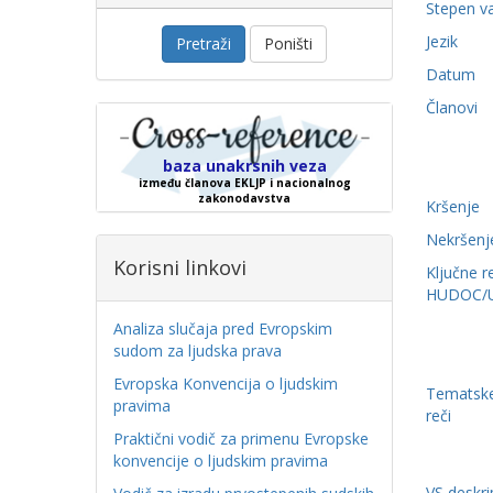
Stepen v
Jezik
Pretraži
Poništi
Datum
Članovi
baza unakrsnih veza
između članova EKLJP i nacionalnog
zakonodavstva
Kršenje
Nekršenj
Korisni linkovi
Ključne r
HUDOC/
Analiza slučaja pred Evropskim
sudom za ljudska prava
Evropska Konvencija o ljudskim
Tematske
pravima
reči
Praktični vodič za primenu Evropske
konvencije o ljudskim pravima
VS deskri