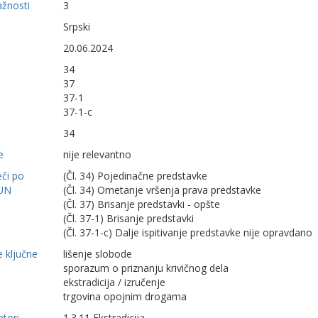
ažnosti
3
Srpski
20.06.2024
34
37
37-1
37-1-c
34
e
nije relevantno
eči po
(Čl. 34) Pojedinačne predstavke
UN
(Čl. 34) Ometanje vršenja prava predstavke
(Čl. 37) Brisanje predstavki - opšte
(Čl. 37-1) Brisanje predstavki
(Čl. 37-1-c) Dalje ispitivanje predstavke nije opravdano
 ključne
lišenje slobode
sporazum o priznanju krivičnog dela
ekstradicija / izručenje
trgovina opojnim drogama
ptori
1.3.11 Ekstradicija