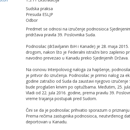
Sudska praksa
Presuda ESLJP
Odbor
Predmet se odnosi na izručenje podnosioca Sjedinjen
pridržava pravila 39. Poslovnika Suda.
Podnosilac (državlјanin BiH i Kanade) je 28. maja 201
drogom, nakon što je Federalni istražni biro zaplenio pr
navodno prevezao u Kanadu preko Sjedinjenih Država.
Na osnovu Interpolovog naloga za hapšenje, podnosilac 
je pritvor do izručenja. Podnosilac je primio nalog za eks
godine zatražio od Suda da zaustavi njegovo izručenje 
bude proglašen krivim po optužbama. Međutim, 25. jul
Vladi od 22. jula 2016. godine, prema pravilu 39. Poslo
vreme trajanja postupak pred Sudom.
Čini se da je podnosilac prihvatio sporazum o priznanj
Prema rečima zastupnika podnosioca, neutvrđenog datu
deportovan u Kanadu.