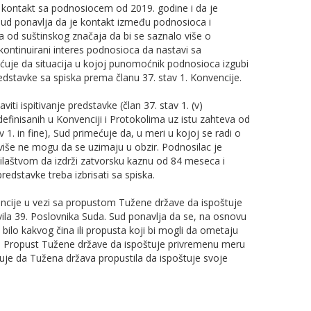
kontakt sa podnosiocem od 2019. godine i da je
Sud ponavlјa da je kontakt između podnosioca i
od suštinskog značaja da bi se saznalo više o
 kontinuirani interes podnosioca da nastavi sa
ećuje da situacija u kojoj punomoćnik podnosioca izgubi
edstavke sa spiska prema članu 37. stav 1. Konvencije.
ti ispitivanje predstavke (član 37. stav 1. (v)
definisanih u Konvenciji i Protokolima uz istu zahteva od
 1. in fine), Sud primećuje da, u meri u kojoj se radi o
c više ne mogu da se uzimaju u obzir. Podnosilac je
žilaštvom da izdrži zatvorsku kaznu od 84 meseca i
edstavke treba izbrisati sa spiska.
vencije u vezi sa propustom Tužene države da ispoštuje
la 39. Poslovnika Suda. Sud ponavlјa da se, na osnovu
ilo kakvog čina ili propusta koji bi mogli da ometaju
ku. Propust Tužene države da ispoštuje privremenu meru
uje da Tužena država propustila da ispoštuje svoje