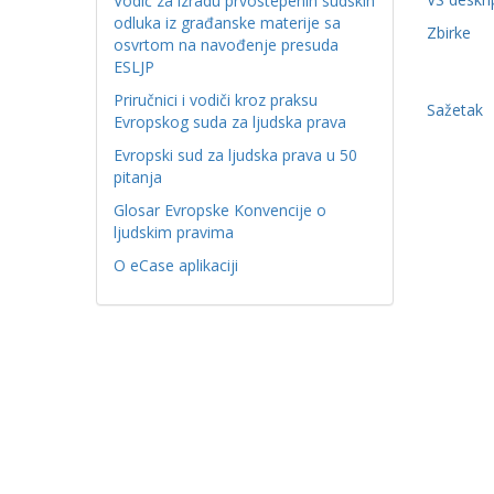
Vodič za izradu prvostepenih sudskih
odluka iz građanske materije sa
Zbirke
osvrtom na navođenje presuda
ESLJP
Priručnici i vodiči kroz praksu
Sažetak
Evropskog suda za ljudska prava
Evropski sud za ljudska prava u 50
pitanja
Glosar Evropske Konvencije o
ljudskim pravima
O eCase aplikaciji