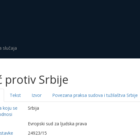
a slučaja
ć protiv Srbije
Tekst
Izvor
Povezana praksa sudova i tužilaštva Srbije
a koju se
Srbija
odnosi
a
Evropski sud za ljudska prava
dstavke
24923/15