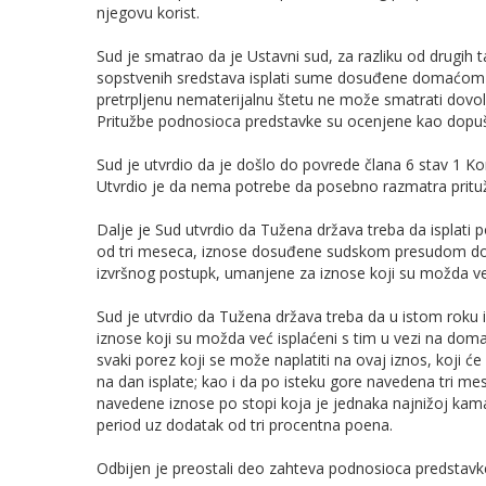
njegovu korist.
Sud je smatrao da je Ustavni sud, za razliku od drugih t
sopstvenih sredstava isplati sume dosuđene domaćom 
pretrpljenu nematerijalnu štetu ne može smatrati dovo
Pritužbe podnosioca predstavke su ocenjene kao dopu
Sud je utvrdio da je došlo do povrede člana 6 stav 1 Ko
Utvrdio je da nema potrebe da posebno razmatra pritu
Dalje je Sud utvrdio da Tužena država treba da isplati 
od tri meseca, iznose dosuđene sudskom presudom don
izvršnog postupk, umanjene za iznose koji su možda već 
Sud je utvrdio da Tužena država treba da u istom roku
iznose koji su možda već isplaćeni s tim u vezi na dom
svaki porez koji se može naplatiti na ovaj iznos, koji 
na dan isplate; kao i da po isteku gore navedena tri me
navedene iznose po stopi koja je jednaka najnižoj ka
period uz dodatak od tri procentna poena.
Odbijen je preostali deo zahteva podnosioca predstavk