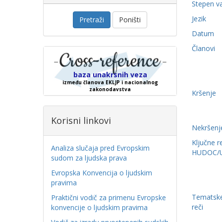
Stepen v
Jezik
Pretraži
Poništi
Datum
Članovi
baza unakrsnih veza
između članova EKLJP i nacionalnog
zakonodavstva
Kršenje
Korisni linkovi
Nekršenj
Ključne r
Analiza slučaja pred Evropskim
HUDOC/
sudom za ljudska prava
Evropska Konvencija o ljudskim
pravima
Tematske
Praktični vodič za primenu Evropske
reči
konvencije o ljudskim pravima