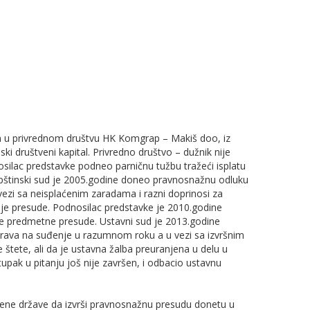
len u privrednom društvu HK Komgrap – Makiš doo, iz
ki društveni kapital. Privredno društvo – dužnik nije
silac predstavke podneo parničnu tužbu tražeći isplatu
 Opštinski sud je 2005.godine doneo pravnosnažnu odluku
vezi sa neisplaćenim zaradama i razni doprinosi za
enje presude. Podnosilac predstavke je 2010.godine
nje predmetne presude. Ustavni sud je 2013.godine
prava na suđenje u razumnom roku a u vezi sa izvršnim
štete, ali da je ustavna žalba preuranjena u delu u
upak u pitanju još nije završen, i odbacio ustavnu
žene države da izvrši pravnosnažnu presudu donetu u