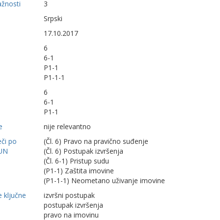
ažnosti
3
Srpski
17.10.2017
6
6-1
P1-1
P1-1-1
6
6-1
P1-1
e
nije relevantno
eči po
(Čl. 6) Pravo na pravično suđenje
UN
(Čl. 6) Postupak izvršenja
(Čl. 6-1) Pristup sudu
(P1-1) Zaštita imovine
(P1-1-1) Neometano uživanje imovine
 ključne
izvršni postupak
postupak izvršenja
pravo na imovinu