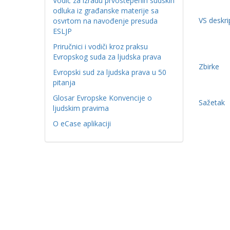
Vodič za izradu prvostepenih sudskih
odluka iz građanske materije sa
VS deskri
osvrtom na navođenje presuda
ESLJP
Priručnici i vodiči kroz praksu
Evropskog suda za ljudska prava
Zbirke
Evropski sud za ljudska prava u 50
pitanja
Glosar Evropske Konvencije o
Sažetak
ljudskim pravima
O eCase aplikaciji