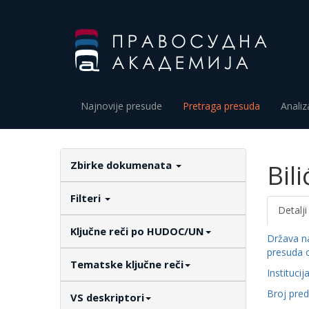
Najnovije presude
Pretraga presuda
Analiz
Zbirke dokumenata
Bili
Filteri
Detalji
Ključne reči po HUDOC/UN
Država n
presuda 
Tematske ključne reči
Institucij
Broj pre
VS deskriptori