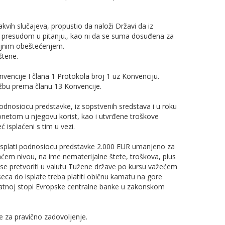
akvih slučajeva, propustio da naloži Državi da iz
presudom u pitanju., kao ni da se suma dosuđena za
ljnim obeštećenjem.
štene.
nvencije I člana 1 Protokola broj 1 uz Konvenciju.
žbu prema članu 13 Konvencije.
podnosiocu predstavke, iz sopstvenih sredstava i u roku
etom u njegovu korist, kao i utvrđene troškove
isplaćeni s tim u vezi.
 isplati podnosiocu predstavke 2.000 EUR umanjeno za
aćem nivou, na ime nematerijalne štete, troškova, plus
će se pretvoriti u valutu Tužene države po kursu važećem
seca do isplate treba platiti običnu kamatu na gore
matnoj stopi Evropske centralne banke u zakonskom
e za pravično zadovoljenje.