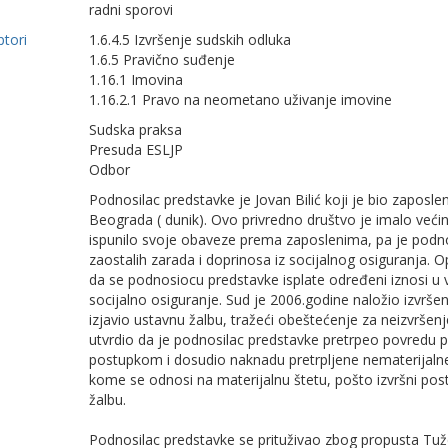
radni sporovi
ptori
1.6.4.5 Izvršenje sudskih odluka
1.6.5 Pravično suđenje
1.16.1 Imovina
1.16.2.1 Pravo na neometano uživanje imovine
Sudska praksa
Presuda ESLJP
Odbor
Podnosilac predstavke je Jovan Bilić koji je bio zapos
Beograda ( dunik). Ovo privredno društvo je imalo većins
ispunilo svoje obaveze prema zaposlenima, pa je podno
zaostalih zarada i doprinosa iz socijalnog osiguranja.
da se podnosiocu predstavke isplate određeni iznosi u 
socijalno osiguranje. Sud je 2006.godine naložio izvrš
izjavio ustavnu žalbu, tražeći obeštećenje za neizvrše
utvrdio da je podnosilac predstavke pretrpeo povredu 
postupkom i dosudio naknadu pretrpljene nematerijalne 
kome se odnosi na materijalnu štetu, pošto izvršni post
žalbu.
Podnosilac predstavke se prituživao zbog propusta Tu