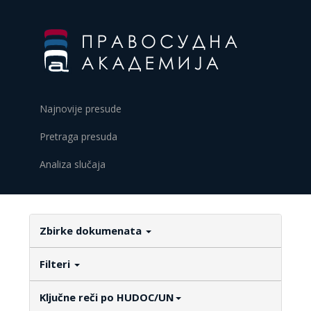
Najnovije presude
Pretraga presuda
Analiza slučaja
Zbirke dokumenata
Filteri
Ključne reči po HUDOC/UN