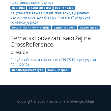
престанка радног односа
парница
радни спорови
радно право
Регулисање вештачке интелигенције у радним
односима кроз домаће прописе и међународне
конвенције рада
вештачка интелигенција
радни спорови
радно право
Tematski povezani sadržaj na
CrossReference
presude
Голубовић против Хрватске (43947/10, пресуда од
27.11.2012)
непристрасност суда
радни спорови
Copyright © 2026 Pravosudna akademija, Srbija