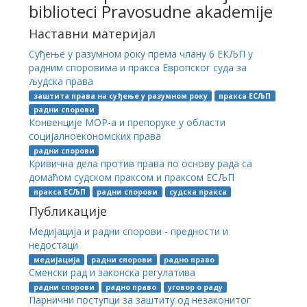
biblioteci Pravosudne akademije
Наставни материјал
Суђење у разумном року према члану 6 ЕКЉП у
радним споровима и пракса Европског суда за
људска права
заштита права на суђење у разумном року
пракса ЕСЉП
радни спорови
Конвенције МОР-а и препоруке у области
социјалноекономских права
радни спорови
Кривична дела против права по основу рада са
домаћом судском праксом и праксом ЕСЉП
пракса ЕСЉП
радни спорови
судска пракса
Публикације
Медијација и радни спорови - предности и
недостаци
медијација
радни спорови
радно право
Сменски рад и законска регулатива
радни спорови
радно право
уговор о раду
Парнични поступци за заштиту од незаконитог