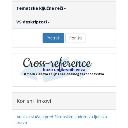
Tematske ključne reči
VS deskriptori
Pretraži
Poništi
baza unakrsnih veza
između članova EKLJP i nacionalnog zakonodavstva
Korisni linkovi
Analiza slučaja pred Evropskim sudom za ljudska
prava