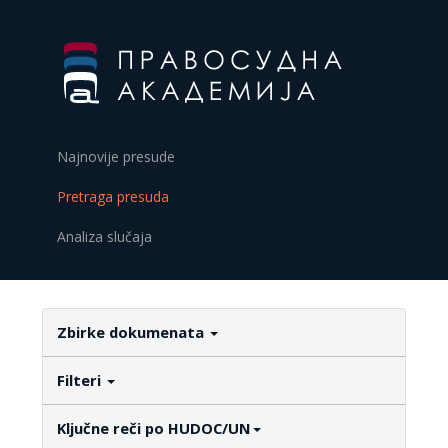
Najnovije presude
Pretraga presuda
Analiza slučaja
Zbirke dokumenata
Filteri
Ključne reči po HUDOC/UN