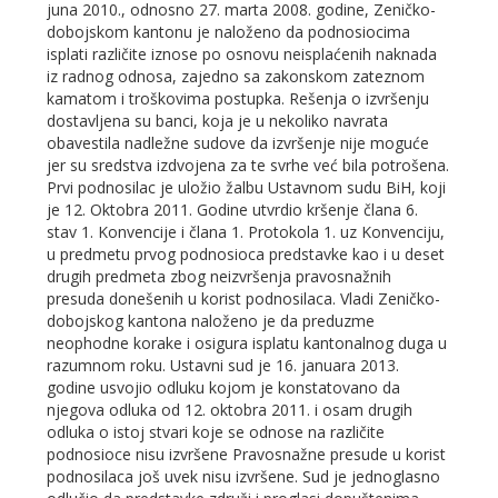
juna 2010., odnosno 27. marta 2008. godine, Zeničko-
dobojskom kantonu je naloženo da podnosiocima
isplati različite iznose po osnovu neisplaćenih naknada
iz radnog odnosa, zajedno sa zakonskom zateznom
kamatom i troškovima postupka. Rešenja o izvršenju
dostavljena su banci, koja je u nekoliko navrata
obavestila nadležne sudove da izvršenje nije moguće
jer su sredstva izdvojena za te svrhe već bila potrošena.
Prvi podnosilac je uložio žalbu Ustavnom sudu BiH, koji
je 12. Oktobra 2011. Godine utvrdio kršenje člana 6.
stav 1. Konvencije i člana 1. Protokola 1. uz Konvenciju,
u predmetu prvog podnosioca predstavke kao i u deset
drugih predmeta zbog neizvršenja pravosnažnih
presuda donešenih u korist podnosilaca. Vladi Zeničko-
dobojskog kantona naloženo je da preduzme
neophodne korake i osigura isplatu kantonalnog duga u
razumnom roku. Ustavni sud je 16. januara 2013.
godine usvojio odluku kojom je konstatovano da
njegova odluka od 12. oktobra 2011. i osam drugih
odluka o istoj stvari koje se odnose na različite
podnosioce nisu izvršene Pravosnažne presude u korist
podnosilaca još uvek nisu izvršene. Sud je jednoglasno