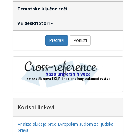
Tematske ključne reči
VS deskriptori
Pretraži
Poništi
baza unakrsnih veza
između članova EKLJP i nacionalnog zakonodavstva
Korisni linkovi
Analiza slučaja pred Evropskim sudom za ljudska
prava