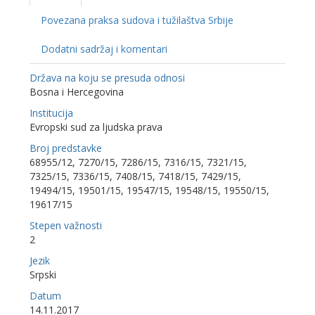
Povezana praksa sudova i tužilaštva Srbije
Dodatni sadržaj i komentari
Država na koju se presuda odnosi
Bosna i Hercegovina
Institucija
Evropski sud za ljudska prava
Broj predstavke
68955/12, 7270/15, 7286/15, 7316/15, 7321/15,
7325/15, 7336/15, 7408/15, 7418/15, 7429/15,
19494/15, 19501/15, 19547/15, 19548/15, 19550/15,
19617/15
Stepen važnosti
2
Jezik
Srpski
Datum
14.11.2017