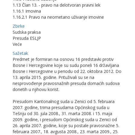
1.13 Član 13. - pravo na delotvoran pravni lek
1.16.1 Imovina
1.16.2.1 Pravo na neometano uživanje imovine
Zbirke
Sudska praksa
Presuda ESLJP
Veće
Sažetak
Predmet je formiran na osnovu 16 predstavki protiv
Bosne i Hercegovine koje su sudu poneli 16 državljana
Bosne i Hercegovine u periodu od 22. oktobra 2012. Do
13. aprila 2015. godine. Prituživali su se na
nesprovođenje pravosnažnih presuda domaćih sudova
donetih u njihovu korist.
Presudom Kantonalnog suda u Zenici od 5. februara
2007. godine, trima presudama Općinskog suda u
Tešnju od 30. jula 2008., 31. marta 2008. i 15. maja
2009. godine, i presudom Općinskog suda u Zenici od
26. aprila 2007. godine, koje su postale pravosnažne 5.
februara 2007., 18. avgusta 2008., 23. marta 2009., 25.