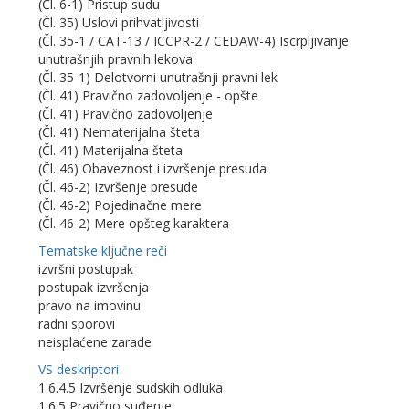
(Čl. 6-1) Pristup sudu
(Čl. 35) Uslovi prihvatljivosti
(Čl. 35-1 / CAT-13 / ICCPR-2 / CEDAW-4) Iscrpljivanje
unutrašnjih pravnih lekova
(Čl. 35-1) Delotvorni unutrašnji pravni lek
(Čl. 41) Pravično zadovoljenje - opšte
(Čl. 41) Pravično zadovoljenje
(Čl. 41) Nematerijalna šteta
(Čl. 41) Materijalna šteta
(Čl. 46) Obaveznost i izvršenje presuda
(Čl. 46-2) Izvršenje presude
(Čl. 46-2) Pojedinačne mere
(Čl. 46-2) Mere opšteg karaktera
Tematske ključne reči
izvršni postupak
postupak izvršenja
pravo na imovinu
radni sporovi
neisplaćene zarade
VS deskriptori
1.6.4.5 Izvršenje sudskih odluka
1.6.5 Pravično suđenje