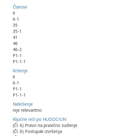
Članovi
6
6-1
35
35-1
41
46
46-2
P1-1
P1-1-1
Kršenje
6
6-1
P1-1
P1-1-1
Nekršenje
nije relevantno
Ključne reči po HUDOC/UN
(Čl. 6) Pravo na pravično suđenje
(Čl. 6) Postupak izvršenja