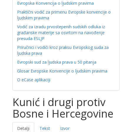
Evropska Konvencija o ljudskim pravima
Praktični vodič za primenu Evropske konvencije o
ljudskim pravima
Vodič za izradu prvostepenih sudskih odluka iz
građanske materije sa osvrtom na navođenje
presuda ESLJP
Priručnici i vodiči kroz praksu Evropskog suda za
ljudska prava
Evropski sud za ljudska prava u 50 pitanja
Glosar Evropske Konvencije o ljudskim pravima
O eCase aplikaciji
Kunić i drugi protiv
Bosne i Hercegovine
Detalji
Tekst
Izvor