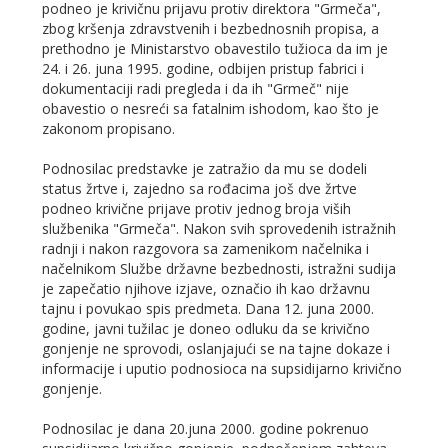
podneo je krivičnu prijavu protiv direktora "Grmeča",
zbog kršenja zdravstvenih i bezbednosnih propisa, a
prethodno je Ministarstvo obavestilo tužioca da im je
24. i 26. juna 1995. godine, odbijen pristup fabrici i
dokumentaciji radi pregleda i da ih "Grmeč" nije
obavestio o nesreći sa fatalnim ishodom, kao što je
zakonom propisano.
Podnosilac predstavke je zatražio da mu se dodeli
status žrtve i, zajedno sa rođacima još dve žrtve
podneo krivične prijave protiv jednog broja viših
službenika "Grmeča". Nakon svih sprovedenih istražnih
radnji i nakon razgovora sa zamenikom načelnika i
načelnikom Službe državne bezbednosti, istražni sudija
je zapečatio njihove izjave, označio ih kao državnu
tajnu i povukao spis predmeta. Dana 12. juna 2000.
godine, javni tužilac je doneo odluku da se krivično
gonjenje ne sprovodi, oslanjajući se na tajne dokaze i
informacije i uputio podnosioca na supsidijarno krivično
gonjenje.
Podnosilac je dana 20.juna 2000. godine pokrenuo