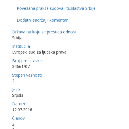
Povezana praksa sudova i tužilaštva Srbije
Dodatni sadržaj i komentari
Država na koju se presuda odnosi
Srbija
Institucija
Evropski sud za ljudska prava
Broj predstavke
34661/07
Stepen važnosti
2
Jezik
Srpski
Datum
12.07.2016
Članovi
2