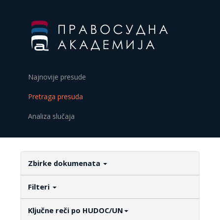
Najnovije presude
Pretraga presuda
Analiza slučaja
Zbirke dokumenata
Filteri
Ključne reči po HUDOC/UN