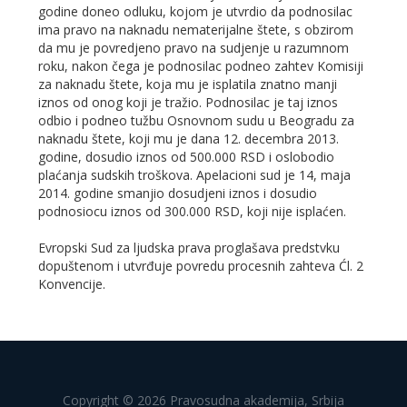
godine doneo odluku, kojom je utvrdio da podnosilac
ima pravo na naknadu nematerijalne štete, s obzirom
da mu je povredjeno pravo na sudjenje u razumnom
roku, nakon čega je podnosilac podneo zahtev Komisiji
za naknadu štete, koja mu je isplatila znatno manji
iznos od onog koji je tražio. Podnosilac je taj iznos
odbio i podneo tužbu Osnovnom sudu u Beogradu za
naknadu štete, koji mu je dana 12. decembra 2013.
godine, dosudio iznos od 500.000 RSD i oslobodio
plaćanja sudskih troškova. Apelacioni sud je 14, maja
2014. godine smanjio dosudjeni iznos i dosudio
podnosiocu iznos od 300.000 RSD, koji nije isplaćen.
Evropski Sud za ljudska prava proglašava predstvku
dopuštenom i utvrđuje povredu procesnih zahteva Ćl. 2
Konvencije.
Copyright © 2026 Pravosudna akademija, Srbija