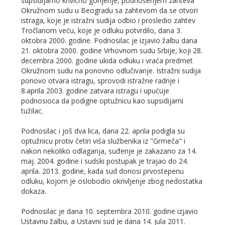
supsidijarno krivično gonjenje, podnošenjem zahteva
Okružnom sudu u Beogradu sa zahtevom da se otvori
istraga, koje je istražni sudija odbio i prosledio zahtev
Tročlanom veću, koje je odluku potvrdilo, dana 3.
oktobra 2000. godine. Podnosilac je izjavio žalbu dana
21. oktobra 2000. godine Vrhovnom sudu Srbije, koji 28.
decembra 2000. godine ukida odluku i vraća predmet
Okružnom sudu na ponovno odlučivanje. Istražni sudija
ponovo otvara istragu, sprovodi istražne radnje i
8.aprila 2003. godine zatvara istragu i upućuje
podnosioca da podigne optužnicu kao supsidijarni
tužilac.
Podnosilac i još dva lica, dana 22. aprila podigla su
optužnicu protiv četiri viša službenika iz "Grmeča" i
nakon nekoliko odlaganja, suđenje je zakazano za 14.
maj. 2004. godine i sudski postupak je trajao do 24.
aprila. 2013. godine, kada sud donosi prvostepenu
odluku, kojom je oslobodio okrivljenje zbog nedostatka
dokaza.
Podnosilac je dana 10. septembra 2010. godine izjavio
Ustavnu žalbu, a Ustavni sud je dana 14. jula 2011.