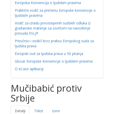
Evropska Konvencija o ljudskim pravima
Praktični vodič za primenu Evropske konvencije o
ljudskim pravima
Vodič za izradu prvostepenih sudskih odluka iz
građanske materije sa osvrtom na navođenje
presuda ESLJP
Priručnici i vodiči kroz praksu Evropskog suda za
ljudska prava
Evropski sud za ljudska prava u 50 pitanja
Glosar Evropske Konvencije o ljudskim pravima
O eCase aplikaciji
Mučibabić protiv
Srbije
Detalji
Tekst
Izvor