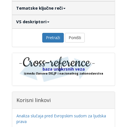
Tematske ključne reči
VS deskriptori
Pretraži
Poništi
baza unakrsnih veza
između članova EKLJP i nacionalnog zakonodavstva
Korisni linkovi
Analiza slučaja pred Evropskim sudom za ljudska
prava