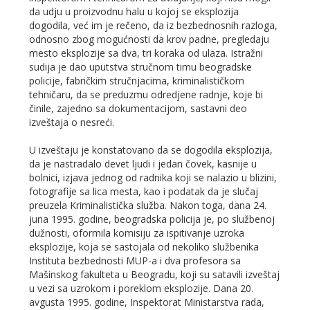
da udju u proizvodnu halu u kojoj se eksplozija
dogodila, već im je rečeno, da iz bezbednosnih razloga,
odnosno zbog mogućnosti da krov padne, pregledaju
mesto eksplozije sa dva, tri koraka od ulaza. Istražni
sudija je dao uputstva stručnom timu beogradske
policije, fabričkim stručnjacima, kriminalističkom
tehničaru, da se preduzmu odredjene radnje, koje bi
činile, zajedno sa dokumentacijom, sastavni deo
izveštaja o nesreći.
U izveštaju je konstatovano da se dogodila eksplozija,
da je nastradalo devet ljudi i jedan čovek, kasnije u
bolnici, izjava jednog od radnika koji se nalazio u blizini,
fotografije sa lica mesta, kao i podatak da je slučaj
preuzela Kriminalistička služba. Nakon toga, dana 24.
juna 1995. godine, beogradska policija je, po službenoj
dužnosti, oformila komisiju za ispitivanje uzroka
eksplozije, koja se sastojala od nekoliko službenika
Instituta bezbednosti MUP-a i dva profesora sa
Mašinskog fakulteta u Beogradu, koji su satavili izveštaj
u vezi sa uzrokom i poreklom eksplozije. Dana 20.
avgusta 1995. godine, Inspektorat Ministarstva rada,