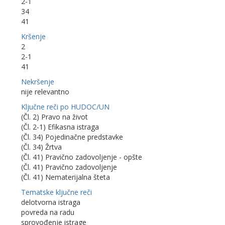
2-1
34
41
Kršenje
2
2-1
41
Nekršenje
nije relevantno
Ključne reči po HUDOC/UN
(Čl. 2) Pravo na život
(Čl. 2-1) Efikasna istraga
(Čl. 34) Pojedinačne predstavke
(Čl. 34) Žrtva
(Čl. 41) Pravično zadovoljenje - opšte
(Čl. 41) Pravično zadovoljenje
(Čl. 41) Nematerijalna šteta
Tematske ključne reči
delotvorna istraga
povreda na radu
sprovođenje istrage