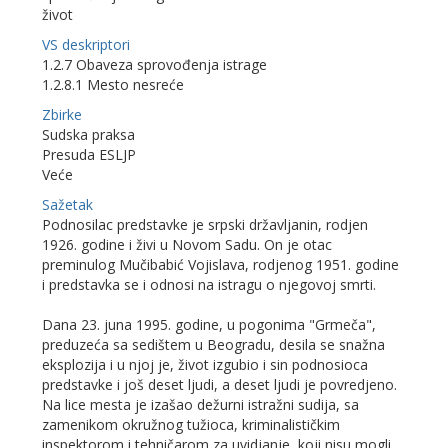
život
VS deskriptori
1.2.7 Obaveza sprovođenja istrage
1.2.8.1 Mesto nesreće
Zbirke
Sudska praksa
Presuda ESLJP
Veće
Sažetak
Podnosilac predstavke je srpski državljanin, rodjen
1926. godine i živi u Novom Sadu. On je otac
preminulog Mučibabić Vojislava, rodjenog 1951. godine
i predstavka se i odnosi na istragu o njegovoj smrti.
Dana 23. juna 1995. godine, u pogonima "Grmeča",
preduzeća sa sedištem u Beogradu, desila se snažna
eksplozija i u njoj je, život izgubio i sin podnosioca
predstavke i još deset ljudi, a deset ljudi je povredjeno.
Na lice mesta je izašao dežurni istražni sudija, sa
zamenikom okružnog tužioca, kriminalističkim
inspektorom i tehničarom za uvidjanje, koji nisu mogli