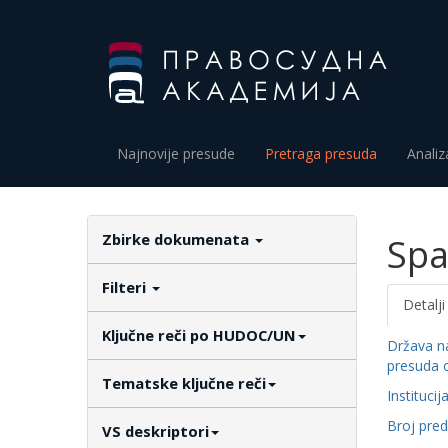
Najnovije presude
Pretraga presuda
Analiz
Zbirke dokumenata
Spa
Filteri
Detalji
Ključne reči po HUDOC/UN
Država n
presuda 
Tematske ključne reči
Institucij
Broj pre
VS deskriptori