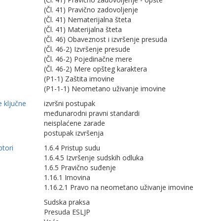
(Čl. 41) Pravično zadovoljenje
(Čl. 41) Nematerijalna šteta
(Čl. 41) Materijalna šteta
(Čl. 46) Obaveznost i izvršenje presuda
(Čl. 46-2) Izvršenje presude
(Čl. 46-2) Pojedinačne mere
(Čl. 46-2) Mere opšteg karaktera
(P1-1) Zaštita imovine
(P1-1-1) Neometano uživanje imovine
 ključne
izvršni postupak
međunarodni pravni standardi
neisplaćene zarade
postupak izvršenja
ptori
1.6.4 Pristup sudu
1.6.4.5 Izvršenje sudskih odluka
1.6.5 Pravično suđenje
1.16.1 Imovina
1.16.2.1 Pravo na neometano uživanje imovine
Sudska praksa
Presuda ESLJP