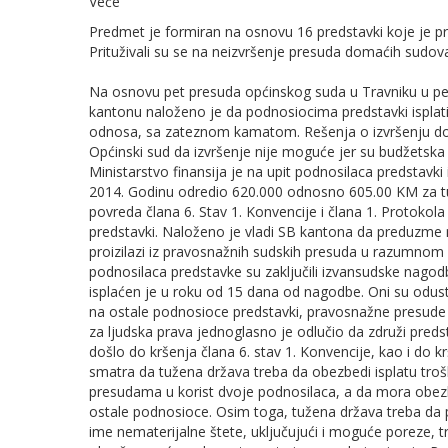
Veće
Predmet je formiran na osnovu 16 predstavki koje je pr
Prituživali su se na neizvršenje presuda domaćih sudova
Na osnovu pet presuda općinskog suda u Travniku u p
kantonu naloženo je da podnosiocima predstavki isplati
odnosa, sa zateznom kamatom. Rešenja o izvršenju dost
Općinski sud da izvršenje nije moguće jer su budžetska
Ministarstvo finansija je na upit podnosilaca predstavki
2014. Godinu odredio 620.000 odnosno 605.00 KM za t
povreda člana 6. Stav 1. Konvencije i člana 1. Protoko
predstavki. Naloženo je vladi SB kantona da preduzme 
proizilazi iz pravosnažnih sudskih presuda u razumnom 
podnosilaca predstavke su zaključili izvansudske nagod
isplaćen je u roku od 15 dana od nagodbe. Oni su odust
na ostale podnosioce predstavki, pravosnažne presude d
za ljudska prava jednoglasno je odlučio da združi preds
došlo do kršenja člana 6. stav 1. Konvencije, kao i do k
smatra da tužena država treba da obezbedi isplatu t
presudama u korist dvoje podnosilaca, a da mora obez
ostale podnosioce. Osim toga, tužena država treba da
ime nematerijalne štete, uključujući i moguće poreze, t