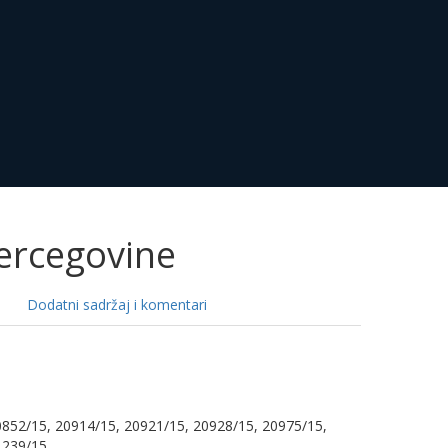
Hercegovine
Dodatni sadržaj i komentari
0852/15, 20914/15, 20921/15, 20928/15, 20975/15,
1239/15