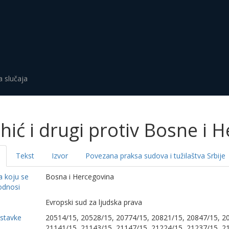
a slučaja
hić i drugi protiv Bosne i 
Tekst
Izvor
Povezana praksa sudova i tužilaštva Srbije
a koju se
Bosna i Hercegovina
odnosi
a
Evropski sud za ljudska prava
dstavke
20514/15, 20528/15, 20774/15, 20821/15, 20847/15, 2
21141/15, 21143/15, 21147/15, 21224/15, 21237/15, 2