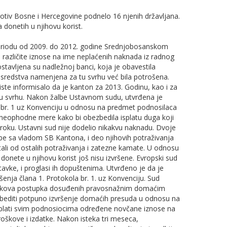
otiv Bosne i Hercegovine podnelo 16 njenih državljana.
 donetih u njihovu korist.
eriodu od 2009. do 2012. godine Srednjobosanskom
 različite iznose na ime neplaćenih naknada iz radnog
avljena su nadležnoj banci, koja je obavestila
 sredstva namenjena za tu svrhu već bila potrošena.
 iste informisalo da je kanton za 2013. Godinu, kao i za
u svrhu. Nakon žalbe Ustavnom sudu, utvrđena je
la br. 1 uz Konvenciju u odnosu na predmet podnosilaca
neophodne mere kako bi obezbedila isplatu duga koji
roku. Ustavni sud nije dodelio nikakvu naknadu. Dvoje
be sa vladom SB Kantona, i deo njihovih potraživanja
ali od ostalih potraživanja i zatezne kamate. U odnosu
onete u njihovu korist još nisu izvršene. Evropski sud
tavke, i proglasi ih dopuštenima. Utvrđeno je da je
ršenja člana 1. Protokola br. 1. uz Konvenciju. Sud
roškova postupka dosuđenih pravosnažnim domaćim
bediti potpuno izvršenje domaćih presuda u odnosu na
 plati svim podnosiocima određene novčane iznose na
roškove i izdatke. Nakon isteka tri meseca,