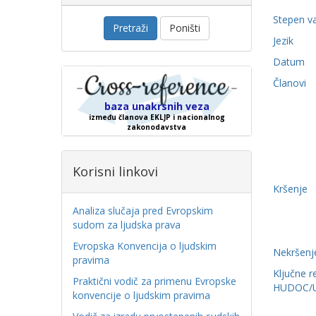
Stepen v
Pretraži
Poništi
Jezik
Datum
Članovi
baza unakrsnih veza
između članova EKLJP i nacionalnog
zakonodavstva
Korisni linkovi
Kršenje
Analiza slučaja pred Evropskim
sudom za ljudska prava
Evropska Konvencija o ljudskim
Nekršenj
pravima
Ključne r
Praktični vodič za primenu Evropske
HUDOC/
konvencije o ljudskim pravima