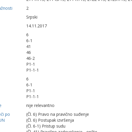
ažnosti
2
Srpski
14.11.2017
6
6-1
41
46
46-2
P1-1
P1-1-1
6
6-1
P1-1
P1-1-1
e
nije relevantno
eči po
(Čl. 6) Pravo na pravično suđenje
UN
(Čl. 6) Postupak izvršenja
(Čl. 6-1) Pristup sudu
(Čl. 41) Pravično zadovoljenje - opšte