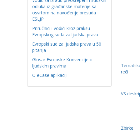
Vodič za izradu prvostepenih sudskih
odluka iz građanske materije sa
osvrtom na navođenje presuda
ESLJP
Priručnici i vodiči kroz praksu
Evropskog suda za ljudska prava
Evropski sud za ljudska prava u 50
pitanja
Glosar Evropske Konvencije o
Tematske
ljudskim pravima
reči
O eCase aplikaciji
VS deskri
Zbirke