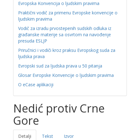
Evropska Konvencija o ljudskim pravima
Praktični vodič za primenu Evropske konvencije o
ljudskim pravima
Vodič za izradu prvostepenih sudskih odluka iz
građanske materije sa osvrtom na navođenje
presuda ESLJP
Priručnici i vodiči kroz praksu Evropskog suda za
ljudska prava
Evropski sud za ljudska prava u 50 pitanja
Glosar Evropske Konvencije o ljudskim pravima
O eCase aplikaciji
Nedić protiv Crne
Gore
Detalji
Tekst
Izvor