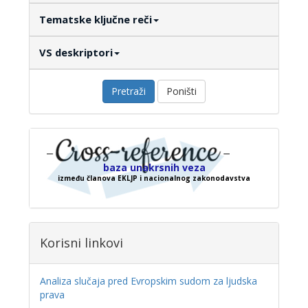
Tematske ključne reči
VS deskriptori
Pretraži
Poništi
baza unakrsnih veza
između članova EKLJP i nacionalnog zakonodavstva
Korisni linkovi
Analiza slučaja pred Evropskim sudom za ljudska
prava