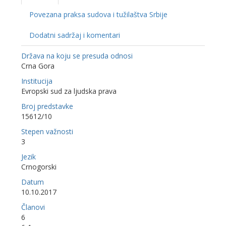
Povezana praksa sudova i tužilaštva Srbije
Dodatni sadržaj i komentari
Država na koju se presuda odnosi
Crna Gora
Institucija
Evropski sud za ljudska prava
Broj predstavke
15612/10
Stepen važnosti
3
Jezik
Crnogorski
Datum
10.10.2017
Članovi
6