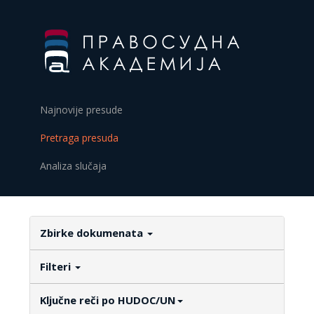
Najnovije presude
Pretraga presuda
Analiza slučaja
Zbirke dokumenata
Filteri
Ključne reči po HUDOC/UN