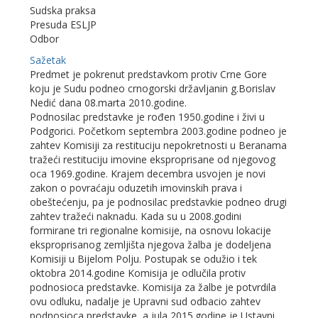
Sudska praksa
Presuda ESLJP
Odbor
Sažetak
Predmet je pokrenut predstavkom protiv Crne Gore
koju je Sudu podneo crnogorski državljanin g.Borislav
Nedić dana 08.marta 2010.godine.
Podnosilac predstavke je rođen 1950.godine i živi u
Podgorici. Početkom septembra 2003.godine podneo je
zahtev Komisiji za restituciju nepokretnosti u Beranama
tražeći restituciju imovine eksproprisane od njegovog
oca 1969.godine. Krajem decembra usvojen je novi
zakon o povraćaju oduzetih imovinskih prava i
obeštećenju, pa je podnosilac predstavkie podneo drugi
zahtev tražeći naknadu. Kada su u 2008.godini
formirane tri regionalne komisije, na osnovu lokacije
eksproprisanog zemljišta njegova žalba je dodeljena
Komisiji u Bijelom Polju. Postupak se odužio i tek
oktobra 2014.godine Komisija je odlučila protiv
podnosioca predstavke. Komisija za žalbe je potvrdila
ovu odluku, nadalje je Upravni sud odbacio zahtev
podnosioca predstavke, a jula 2015.godine je Ustavni