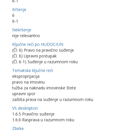
6-1
Kršenje
6
6-1
Nekršenje
nije relevantno
Ključne reči po HUDOC/UN
(Čl. 6) Pravo na pravično suđenje
(Čl. 6) Upravni postupak
(Čl. 6-1) Suđenje u razumnom roku
Tematske ključne reči
eksproprijacija
pravo na imovinu
tužba za naknadu imovinske štete
upravni spor
zaštita prava na suđenje u razumnom roku
VS deskriptori
1.6.5 Pravično suđenje
1.6.6 Rasprava u razumnom roku
Zbirke