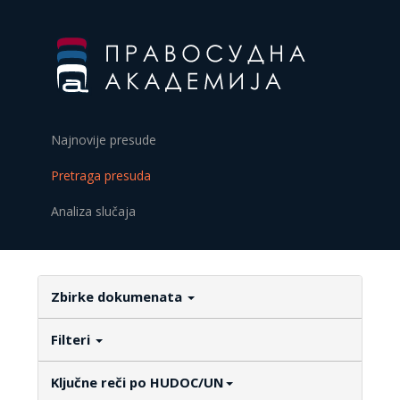
Najnovije presude
Pretraga presuda
Analiza slučaja
Zbirke dokumenata
Filteri
Ključne reči po HUDOC/UN