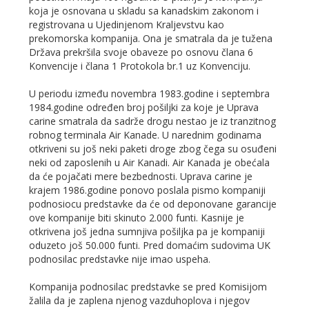
koja je osnovana u skladu sa kanadskim zakonom i
registrovana u Ujedinjenom Kraljevstvu kao
prekomorska kompanija. Ona je smatrala da je tužena
Država prekršila svoje obaveze po osnovu člana 6
Konvencije i člana 1 Protokola br.1 uz Konvenciju.
U periodu između novembra 1983.godine i septembra
1984.godine određen broj pošiljki za koje je Uprava
carine smatrala da sadrže drogu nestao je iz tranzitnog
robnog terminala Air Kanade. U narednim godinama
otkriveni su još neki paketi droge zbog čega su osuđeni
neki od zaposlenih u Air Kanadi. Air Kanada je obećala
da će pojačati mere bezbednosti. Uprava carine je
krajem 1986.godine ponovo poslala pismo kompaniji
podnosiocu predstavke da će od deponovane garancije
ove kompanije biti skinuto 2.000 funti. Kasnije je
otkrivena još jedna sumnjiva pošiljka pa je kompaniji
oduzeto još 50.000 funti. Pred domaćim sudovima UK
podnosilac predstavke nije imao uspeha.
Kompanija podnosilac predstavke se pred Komisijom
žalila da je zaplena njenog vazduhoplova i njegov