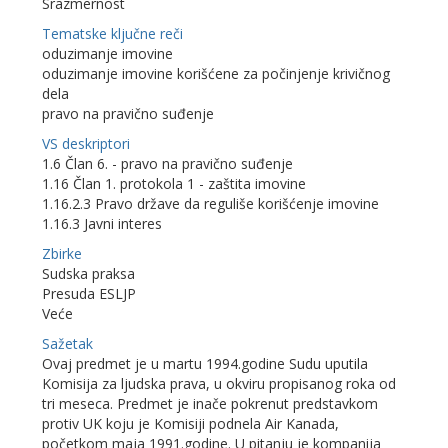
Srazmernost
Tematske ključne reči
oduzimanje imovine
oduzimanje imovine korišćene za počinjenje krivičnog
dela
pravo na pravično suđenje
VS deskriptori
1.6 Član 6. - pravo na pravično suđenje
1.16 Član 1. protokola 1 - zaštita imovine
1.16.2.3 Pravo države da reguliše korišćenje imovine
1.16.3 Javni interes
Zbirke
Sudska praksa
Presuda ESLJP
Veće
Sažetak
Ovaj predmet je u martu 1994.godine Sudu uputila
Komisija za ljudska prava, u okviru propisanog roka od
tri meseca. Predmet je inače pokrenut predstavkom
protiv UK koju je Komisiji podnela Air Kanada,
početkom maja 1991.godine. U pitanju je kompanija