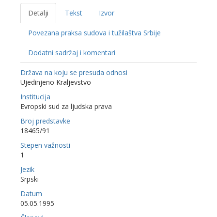
Detalji
Tekst
Izvor
Povezana praksa sudova i tužilaštva Srbije
Dodatni sadržaj i komentari
Država na koju se presuda odnosi
Ujedinjeno Kraljevstvo
Institucija
Evropski sud za ljudska prava
Broj predstavke
18465/91
Stepen važnosti
1
Jezik
Srpski
Datum
05.05.1995