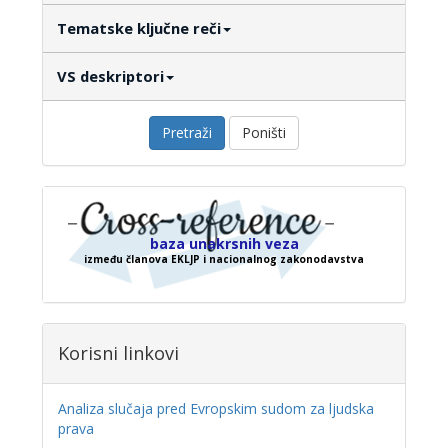
Tematske ključne reči
VS deskriptori
Pretraži
Poništi
baza unakrsnih veza
između članova EKLJP i nacionalnog zakonodavstva
Korisni linkovi
Analiza slučaja pred Evropskim sudom za ljudska
prava