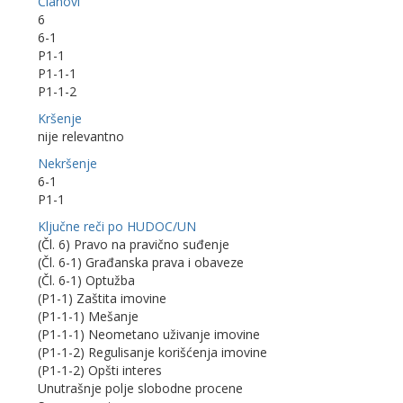
Članovi
6
6-1
P1-1
P1-1-1
P1-1-2
Kršenje
nije relevantno
Nekršenje
6-1
P1-1
Ključne reči po HUDOC/UN
(Čl. 6) Pravo na pravično suđenje
(Čl. 6-1) Građanska prava i obaveze
(Čl. 6-1) Optužba
(P1-1) Zaštita imovine
(P1-1-1) Mešanje
(P1-1-1) Neometano uživanje imovine
(P1-1-2) Regulisanje korišćenja imovine
(P1-1-2) Opšti interes
Unutrašnje polje slobodne procene