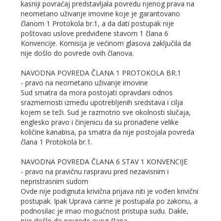
kasniji povraćaj predstavljala povredu njenog prava na
neometano uživanje imovine koje je garantovano
članom 1 Protokola br.1, a da dati postupak nije
poštovao uslove predviđene stavom 1 člana 6
Konvencije. Komisija je većinom glasova zaključila da
nije došlo do povrede ovih članova.
NAVODNA POVREDA ČLANA 1 PROTOKOLA BR.1
- pravo na neometano uživanje imovine
Sud smatra da mora postojati opravdani odnos
srazmernosti između upotrebljenih sredstava i cilja
kojem se teži. Sud je razmotrio sve okolnosti slučaja,
englesko pravo i činjenicu da su pronađene velike
količine kanabisa, pa smatra da nije postojala povreda
člana 1 Protokola br.1.
NAVODNA POVREDA ČLANA 6 STAV 1 KONVENCIJE
- pravo na pravičnu raspravu pred nezavisnim i
nepristrasnim sudom
Ovde nije podignuta krivična prijava niti je vođen krivični
postupak. Ipak Uprava carine je postupala po zakonu, a
podnosilac je imao mogućnost pristupa sudu. Dakle,
nije došlo do povrede ovog člana.