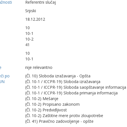
ažnosti
Referentni slučaj
Srpski
18.12.2012
10
10-1
10-2
41
10
10-1
e
nije relevantno
eči po
(Čl. 10) Sloboda izražavanja - Opšta
UN
(Čl. 10-1 / ICCPR-19) Sloboda izražavanja
(Čl. 10-1 / ICCPR-19) Sloboda saopštavanje informacija
(Čl. 10-1 / ICCPR-19) Sloboda primanja informacija
(Čl. 10-2) Mešanje
(Čl. 10-2) Propisano zakonom
(Čl. 10-2) Predvidljivost
(Čl. 10-2) Zaštitne mere protiv zloupotrebe
(Čl. 41) Pravično zadovoljenje - opšte