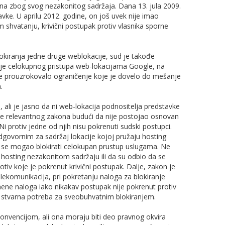
irana zbog svog nezakonitog sadržaja. Dana 13. jula 2009.
avke. U aprilu 2012. godine, on još uvek nije imao
 shvatanju, krivični postupak protiv vlasnika sporne
kiranja jedne druge weblokacije, sud je takođe
anje celokupnog pristupa web-lokacijama Google, na
o je prouzrokovalo ograničenje koje je dovelo do mešanje
.
 ali je jasno da ni web-lokacija podnositelja predstavke
e relevantnog zakona budući da nije postojao osnovan
i protiv jedne od njih nisu pokrenuti sudski postupci.
ovornim za sadržaj lokacije kojoj pružaju hosting
i se mogao blokirati celokupan prustup uslugama. Ne
 hosting nezakonitom sadržaju ili da su odbio da se
tiv koje je pokrenut krivični postupak. Dalje, zakon je
lekomunikacija, pri pokretanju naloga za blokiranje
mene naloga iako nikakav postupak nije pokrenut protiv
a stvarna potreba za sveobuhvatnim blokiranjem.
Konvencijom, ali ona moraju biti deo pravnog okvira