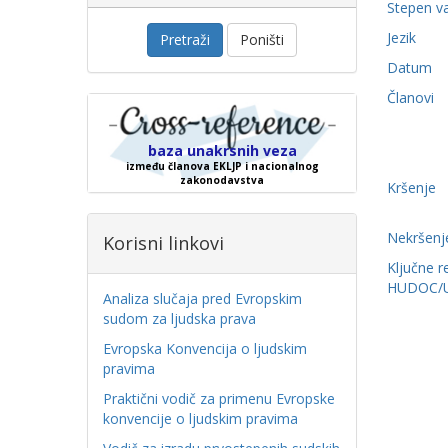
Stepen v
Jezik
Pretraži
Poništi
Datum
Članovi
baza unakrsnih veza
između članova EKLJP i nacionalnog
zakonodavstva
Kršenje
Nekršenj
Korisni linkovi
Ključne r
HUDOC/
Analiza slučaja pred Evropskim
sudom za ljudska prava
Evropska Konvencija o ljudskim
pravima
Praktični vodič za primenu Evropske
konvencije o ljudskim pravima