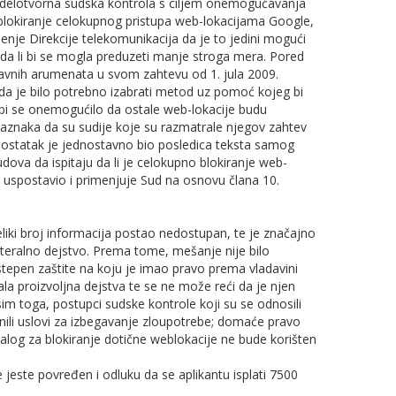
 i delotvorna sudska kontrola s ciljem onemogućavanja
blokiranje celokupnog pristupa web-lokacijama Google,
enje Direkcije telekomunikacija da je to jedini mogući
o da li bi se mogla preduzeti manje stroga mera. Pored
lavnih arumenata u svom zahtevu od 1. jula 2009.
, da je bilo potrebno izabrati metod uz pomoć kojeg bi
bi se onemogućilo da ostale web-lokacije budu
naka da su sudije koje su razmatrale njegov zahtev
nedostatak je jednostavno bio posledica teksta samog
ova da ispitaju da li je celokupno blokiranje web-
je uspostavio i primenjuje Sud na osnovu člana 10.
iki broj informacija postao nedostupan, te je značajno
lateralno dejstvo. Prema tome, mešanje nije bilo
stepen zaštite na koju je imao pravo prema vladavini
 proizvoljna dejstva te se ne može reći da je njen
 Osim toga, postupci sudske kontrole koji su se odnosili
punili uslovi za izbegavanje zloupotrebe; domaće pravo
nalog za blokiranje dotične weblokacije ne bude korišten
jeste povređen i odluku da se aplikantu isplati 7500