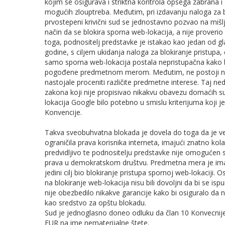
kojim se osigurava i striktna kontrola opsega zabrana
mogućih zlouptreba. Međutim, pri izdavanju naloga za 
prvostepeni krivični sud se jednostavno pozvao na mišlj
način da se blokira sporna web-lokacija, a nije proveri
toga, podnositelj predstavke je istakao kao jedan od g
godine, s ciljem ukidanja naloga za blokiranje pristupa
samo sporna web-lokacija postala nepristupačna kako 
pogođene predmetnom merom. Međutim, ne postoji naz
nastojale proceniti različite predmetne interese. Taj 
zakona koji nije propisivao nikakvu obavezu domaćih sud
lokacija Google bilo potebno u smislu kriterijuma koji 
Konvencije.
Takva sveobuhvatna blokada je dovela do toga da je vel
ograničila prava korisnika interneta, imajući znatno ko
predvidljivo te podnositelju predstavke nije omogućen 
prava u demokratskom društvu. Predmetna mera je imala
jedini cilj bio blokiranje pristupa spornoj web-lokaciji.
na blokiranje web-lokacija nisu bili dovoljni da bi se is
nije obezbedilo nikakve garancije kako bi osiguralo da 
kao sredstvo za opštu blokadu.
Sud je jednoglasno doneo odluku da član 10 Konvecnije 
EUR na ime nematerijalne štete.