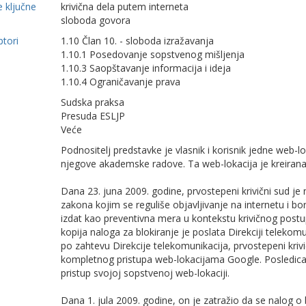
 ključne
krivična dela putem interneta
sloboda govora
ptori
1.10 Član 10. - sloboda izražavanja
1.10.1 Posedovanje sopstvenog mišljenja
1.10.3 Saopštavanje informacija i ideja
1.10.4 Ograničavanje prava
Sudska praksa
Presuda ESLJP
Veće
Podnositelj predstavke je vlasnik i korisnik jedne web-lok
njegove akademske radove. Ta web-lokacija je kreirana
Dana 23. juna 2009. godine, prvostepeni krivični sud je
zakona kojim se reguliše objavljivanje na internetu i bor
izdat kao preventivna mera u kontekstu krivičnog post
kopija naloga za blokiranje je poslata Direkciji telekom
po zahtevu Direkcije telekomunikacija, prvostepeni krivi
kompletnog pristupa web-lokacijama Google. Posledica 
pristup svojoj sopstvenoj web-lokaciji.
Dana 1. jula 2009. godine, on je zatražio da se nalog 