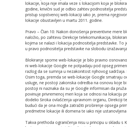
lokacije, koja nije imala veze s lokacijom koja je blok
godine, krivični sud je odbio zahtev podnositelja predst
pristup sopstvenoj web-lokaciji iako je, prema njegovom
lokacije obustavljen u martu 2011. godine.
Pravo – Član 10: Nakon donošenja preventivne mere blo
naložio, po zahtevu Direkcije telekomunikacija, blokir
kojima se nalazi i lokacija podnositelja predstavke. T
u pravo podnositelja predstavke na slobodu izražavanja
Blokiranje sporne web-lokacije je bilo pravno osnovano,
ni web-lokacije Google ne potpadaju pod opseg primen
razlog da se sumnja u nezakonitost njihovog sadržaja. N
Osim toga, premda se web-lokacije Google smatraju odg
usluge, ne postoji zakonska odredba na osnovu koje b
postoji ni naznaka da su je Google informisan da pruža
povinuje privremenoj meri koja se odnosi na lokaciju pro
dodelio široka ovlašćenja upravnom organu, Direkciji te
budući da je ona mogla zatražiti proširenje opsega pri
predmetne lokacije ili domena te iako nije ustanovljen
Takva prethoda ograničenja nisu u principu u skladu s 