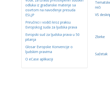
Vodič za izradu prvostepenih sudskih
Tematske
odluka iz građanske materije sa
reči
osvrtom na navođenje presuda
VS deskri
ESLJP
Priručnici i vodiči kroz praksu
Evropskog suda za ljudska prava
Evropski sud za ljudska prava u 50
Zbirke
pitanja
Glosar Evropske Konvencije o
ljudskim pravima
Sažetak
O eCase aplikaciji