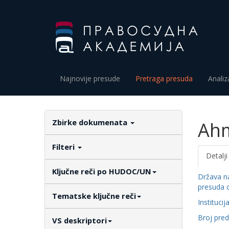
Najnovije presude
Pretraga presuda
Analiz
Zbirke dokumenata
Ahm
Filteri
Detalji
Ključne reči po HUDOC/UN
Država n
presuda 
Tematske ključne reči
Institucij
Broj pre
VS deskriptori