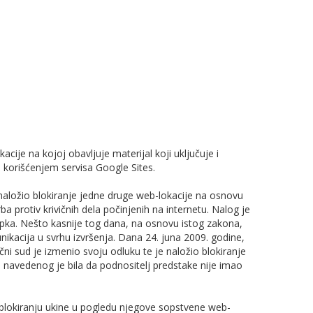
acije na kojoj obavljuje materijal koji uključuje i
 korišćenjem servisa Google Sites.
 naložio blokiranje jedne druge web-lokacije na osnovu
ba protiv krivičnih dela počinjenih na internetu. Nalog je
upka. Nešto kasnije tog dana, na osnovu istog zakona,
unikacija u svrhu izvršenja. Dana 24. juna 2009. godine,
čni sud je izmenio svoju odluku te je naložio blokiranje
navedenog je bila da podnositelj predstake nije imao
o blokiranju ukine u pogledu njegove sopstvene web-