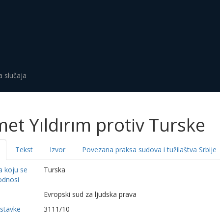
a slučaja
et Yıldırım protiv Turske
Tekst
Izvor
Povezana praksa sudova i tužilaštva Srbije
a koju se
Turska
odnosi
a
Evropski sud za ljudska prava
dstavke
3111/10