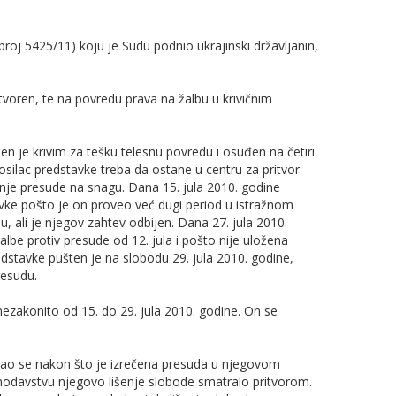
j 5425/11) koju je Sudu podnio ukrajinski državljanin,
itvoren, te na povredu prava na žalbu u krivičnim
n je krivim za tešku telesnu povredu i osuđen na četiri
silac predstavke treba da ostane u centru za pritvor
anje presude na snagu. Dana 15. jula 2010. godine
vke pošto je on proveo već dugi period u istražnom
u, ali je njegov zahtev odbijen. Dana 27. jula 2010.
be protiv presude od 12. jula i pošto nije uložena
dstavke pušten je na slobodu 29. jula 2010. godine,
resudu.
nezakonito od 15. do 29. jula 2010. godine. On se
jao se nakon što je izrečena presuda u njegovom
odavstvu njegovo lišenje slobode smatralo pritvorom.