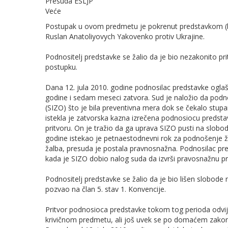
Presuda ESLJP
Veće
Postupak u ovom predmetu je pokrenut predstavkom (bro
Ruslan Anatoliyovych Yakovenko protiv Ukrajine.
Podnositelj predstavke se žalio da je bio nezakonito pr
postupku.
Dana 12. jula 2010. godine podnosilac predstavke oglaše
godine i sedam meseci zatvora. Sud je naložio da podno
(SIZO) što je bila preventivna mera dok se čekalo stup
istekla je zatvorska kazna izrečena podnosiocu predsta
pritvoru. On je tražio da ga uprava SIZO pusti na slobod
godine istekao je petnaestodnevni rok za podnošenje žal
žalba, presuda je postala pravnosnažna. Podnosilac pre
kada je SIZO dobio nalog suda da izvrši pravosnažnu p
Podnositelj predstavke se žalio da je bio lišen slobode 
pozvao na član 5. stav 1. Konvencije.
Pritvor podnosioca predstavke tokom tog perioda odvi
krivičnom predmetu, ali još uvek se po domaćem zakon