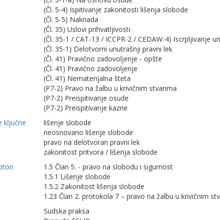
(Čl. 5-4) Ispitivanje zakonitosti lišenja slobode
(Čl. 5-5) Naknada
(Čl. 35) Uslovi prihvatljivosti
(Čl. 35-1 / CAT-13 / ICCPR-2 / CEDAW-4) Iscrpljivanje u
(Čl. 35-1) Delotvorni unutrašnji pravni lek
(Čl. 41) Pravično zadovoljenje - opšte
(Čl. 41) Pravično zadovoljenje
(Čl. 41) Nematerijalna šteta
(P7-2) Pravo na žalbu u krivičnim stvarima
(P7-2) Preispitivanje osude
(P7-2) Preispitivanje kazne
 ključne
lišenje slobode
neosnovano lišenje slobode
pravo na delotvoran pravni lek
zakonitost pritvora / lišenja slobode
ptori
1.5 Član 5. - pravo na slobodu i sigurnost
1.5.1 Lišenje slobode
1.5.2 Zakonitost lišenja slobode
1.23 Član 2. protokola 7 – pravo na žalbu u krivičnim st
Sudska praksa