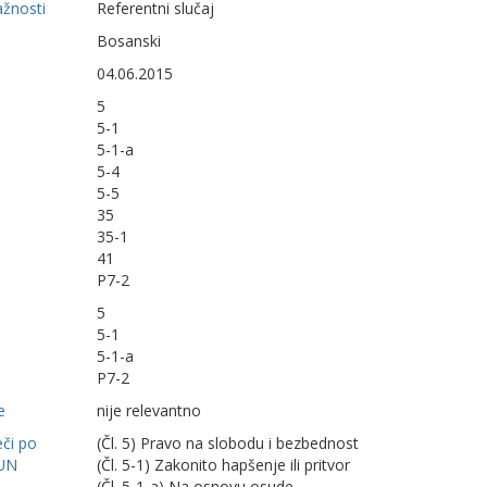
ažnosti
Referentni slučaj
Bosanski
04.06.2015
5
5-1
5-1-a
5-4
5-5
35
35-1
41
P7-2
5
5-1
5-1-a
P7-2
e
nije relevantno
eči po
(Čl. 5) Pravo na slobodu i bezbednost
UN
(Čl. 5-1) Zakonito hapšenje ili pritvor
(Čl. 5-1-a) Na osnovu osude