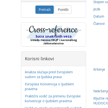
Stepen v
Jezik
Pretraži
Poništi
Datum
Članovi
baza unakrsnih veza
između članova EKLJP i nacionalnog
zakonodavstva
Korisni linkovi
Kršenje
Analiza slučaja pred Evropskim
sudom za ljudska prava
Evropska Konvencija o ljudskim
pravima
Nekršenj
Praktični vodič za primenu Evropske
Ključne r
konvencije o ljudskim pravima
HUDOC/