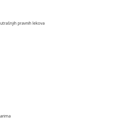
nutrašnjih pravnih lekova
varima