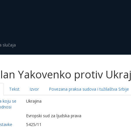
a slučaja
lan Yakovenko protiv Ukra
Tekst
Izvor
Povezana praksa sudova i tužilaštva Srbije
a koju se
Ukrajina
odnosi
a
Evropski sud za ljudska prava
dstavke
5425/11