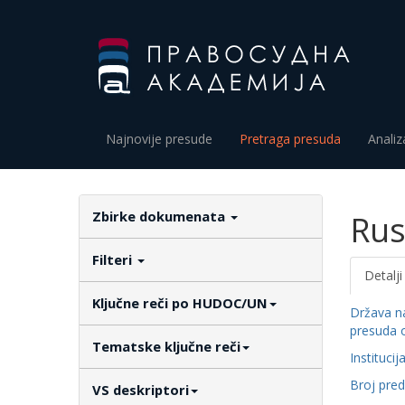
Najnovije presude
Pretraga presuda
Analiz
Zbirke dokumenata
Rus
Filteri
Detalji
Ključne reči po HUDOC/UN
Država n
presuda 
Tematske ključne reči
Institucij
Broj pre
VS deskriptori