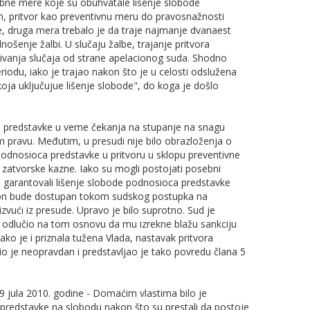
ebne mere koje su obuhvatale lišenje slobode
m, pritvor kao preventivnu meru do pravosnažnosti
ije, druga mera trebalo je da traje najmanje dvanaest
enje žalbi. U slučaju žalbe, trajanje pritvora
pitivanja slučaja od strane apelacionog suda. Shodno
odu, iako je trajao nakon što je u celosti odslužena
a uključujue lišenje slobode", do koga je došlo
a predstavke u veme čekanja na stupanje na snagu
 pravu. Međutim, u presudi nije bilo obrazloženja o
 podnosioca predstavke u pritvoru u sklopu preventivne
 zatvorske kazne. Iako su mogli postojati posebni
 - garantovali lišenje slobode podnosioca predstavke
on bude dostupan tokom sudskog postupka na
zvući iz presude. Upravo je bilo suprotno. Sud je
i odlučio na tom osnovu da mu izrekne blažu sankciju
ko je i priznala tužena Vlada, nastavak pritvora
o je neopravdan i predstavljao je tako povredu člana 5
 jula 2010. godine - Domaćim vlastima bilo je
predstavke na slobodu nakon što su prestali da postoje