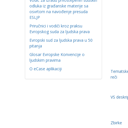
Vodič za izradu prvostepenih sudskih
odluka iz građanske materije sa
osvrtom na navođenje presuda
ESLJP
Priručnici i vodiči kroz praksu
Evropskog suda za ljudska prava
Evropski sud za ljudska prava u 50
pitanja
Glosar Evropske Konvencije o
ljudskim pravima
O eCase aplikaciji
Tematske
reči
VS deskri
Zbirke