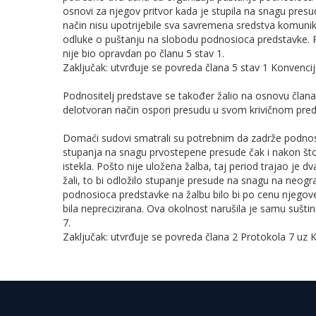
osnovi za njegov pritvor kada je stupila na snagu presud
način nisu upotrijebile sva savremena sredstva komunik
odluke o puštanju na slobodu podnosioca predstavke. 
nije bio opravdan po članu 5 stav 1.
Zaključak: utvrđuje se povreda člana 5 stav 1 Konvenci
Podnositelj predstave se također žalio na osnovu člana 
delotvoran način ospori presudu u svom krivičnom pre
Domaći sudovi smatrali su potrebnim da zadrže podnos
stupanja na snagu prvostepene presude čak i nakon št
istekla. Pošto nije uložena žalba, taj period trajao je 
žali, to bi odložilo stupanje presude na snagu na neog
podnosioca predstavke na žalbu bilo bi po cenu njegove
bila neprecizirana. Ova okolnost narušila je samu sušt
7.
Zaključak: utvrđuje se povreda člana 2 Protokola 7 uz 