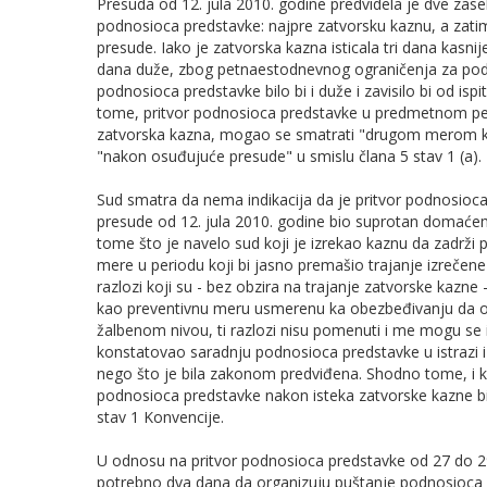
Presuda od 12. jula 2010. godine predvidela je dve zas
podnosioca predstavke: najpre zatvorsku kaznu, a zati
presude. Iako je zatvorska kazna isticala tri dana kasn
dana duže, zbog petnaestodnevnog ograničenja za podnoš
podnosioca predstavke bilo bi i duže i zavisilo bi od is
tome, pritvor podnosioca predstavke u predmetnom peri
zatvorska kazna, mogao se smatrati "drugom merom koj
"nakon osuđujuće presude" u smislu člana 5 stav 1 (a).
Sud smatra da nema indikacija da je pritvor podnosioc
presude od 12. jula 2010. godine bio suprotan domaćem
tome što je navelo sud koji je izrekao kaznu da zadrži
mere u periodu koji bi jasno premašio trajanje izrečene
razlozi koji su - bez obzira na trajanje zatvorske kazne
kao preventivnu meru usmerenu ka obezbeđivanju da 
žalbenom nivou, ti razlozi nisu pomenuti i me mogu se i
konstatovao saradnju podnosioca predstavke u istrazi 
nego što je bila zakonom predviđena. Shodno tome, i ka
podnosioca predstavke nakon isteka zatvorske kazne bi
stav 1 Konvencije.
U odnosu na pritvor podnosioca predstavke od 27 do 29
potrebno dva dana da organizuju puštanje podnosioca 