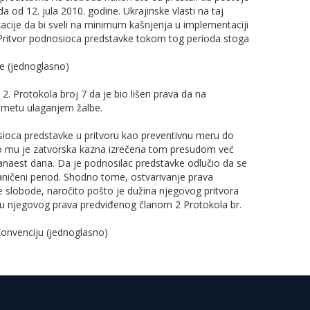
a od 12. jula 2010. godine. Ukrajinske vlasti na taj
acije da bi sveli na minimum kašnjenja u implementaciji
Pritvor podnosioca predstavke tokom tog perioda stoga
je (jednoglasno)
2. Protokola broj 7 da je bio lišen prava da na
dmetu ulaganjem žalbe.
ioca predstavke u pritvoru kao preventivnu meru do
o mu je zatvorska kazna izrečena tom presudom već
dvanaest dana. Da je podnosilac predstavke odlučio da se
raničeni period. Shodno tome, ostvarivanje prava
 slobode, naročito pošto je dužina njegovog pritvora
inu njegovog prava predviđenog članom 2 Protokola br.
Konvenciju (jednoglasno)