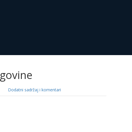
egovine
Dodatni sadržaj i komentari