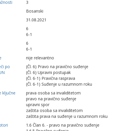
ažnosti
3
Bosanski
31.08.2021
6
6-1
6
6-1
e
nije relevantno
eči po
(Čl. 6) Pravo na pravično suđenje
UN
(Čl. 6) Upravni postupak
(Čl. 6-1) Pravična rasprava
(Čl. 6-1) Suđenje u razumnom roku
 ključne
prava osoba sa invaliditetom
pravo na pravično suđenje
upravni spor
zaštita osoba sa invaliditetom
zaštita prava na suđenje u razumnom roku
ptori
1.6 Član 6. - pravo na pravično suđenje
1.6.5 Pravično suđenje