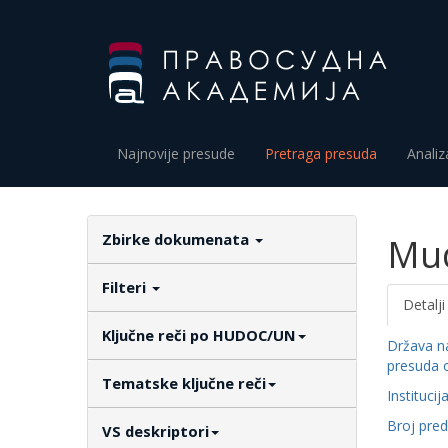
Najnovije presude
Pretraga presuda
Analiz
Zbirke dokumenata
Muq
Filteri
Detalji
Ključne reči po HUDOC/UN
Država n
presuda 
Tematske ključne reči
Institucij
Broj pre
VS deskriptori