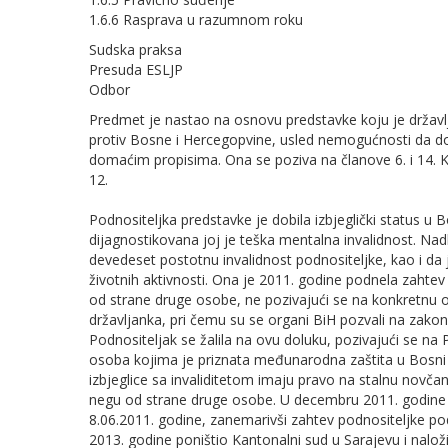
1.6.6 Rasprava u razumnom roku
Sudska praksa
Presuda ESLJP
Odbor
Predmet je nastao na osnovu predstavke koju je državl
protiv Bosne i Hercegopvine, usled nemogućnosti da d
domaćim propisima. Ona se poziva na članove 6. i 14. Kon
12.
Podnositeljka predstavke je dobila izbjeglički status u 
dijagnostikovana joj je teška mentalna invalidnost. Nadl
devedeset postotnu invalidnost podnositeljke, kao i da
životnih aktivnosti. Ona je 2011. godine podnela zahtev
od strane druge osobe, ne pozivajući se na konkretnu o
državljanka, pri čemu su se organi BiH pozvali na zakon 
Podnositeljak se žalila na ovu doluku, pozivajući se na
osoba kojima je priznata međunarodna zaštita u Bosni i
izbjeglice sa invaliditetom imaju pravo na stalnu nov
negu od strane druge osobe. U decembru 2011. godine n
8.06.2011. godine, zanemarivši zahtev podnositeljke po
2013. godine poništio Kantonalni sud u Sarajevu i naloži