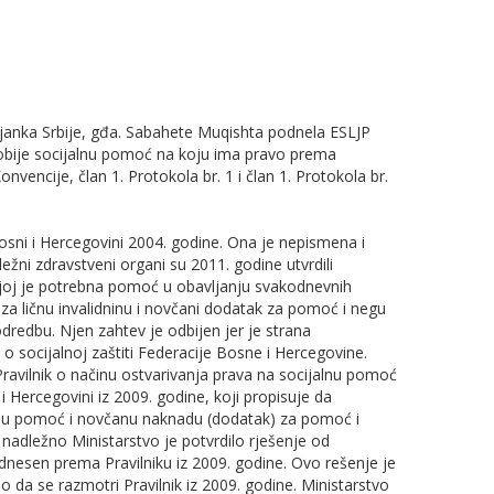
janka Srbije, gđa. Sabahete Muqishta podnela ESLJP
obije socijalnu pomoć na koju ima pravo prema
vencije, član 1. Protokola br. 1 i član 1. Protokola br.
Bosni i Hercegovini 2004. godine. Ona je nepismena i
ežni zdravstveni organi su 2011. godine utvrdili
 joj je potrebna pomoć u obavljanju svakodnevnih
 za ličnu invalidninu i novčani dodatak za pomoć i negu
dredbu. Njen zahtev je odbijen jer je strana
o socijalnoj zaštiti Federacije Bosne i Hercegovine.
 Pravilnik o načinu ostvarivanja prava na socijalnu pomoć
 Hercegovini iz 2009. godine, koji propisuje da
čanu pomoć i novčanu naknadu (dodatak) za pomoć i
adležno Ministarstvo je potvrdilo rješenje od
dnesen prema Pravilniku iz 2009. godine. Ovo rešenje je
o da se razmotri Pravilnik iz 2009. godine. Ministarstvo