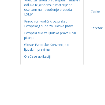
Vodič za izradu prvostepenih sudskih
odluka iz građanske materije sa
osvrtom na navođenje presuda
Zbirke
ESLJP
Priručnici i vodiči kroz praksu
Evropskog suda za ljudska prava
Sažetak
Evropski sud za ljudska prava u 50
pitanja
Glosar Evropske Konvencije o
ljudskim pravima
O eCase aplikaciji