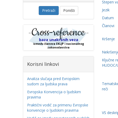
Stepen v
Jezik
Pretraži
Poništi
Datum
Članovi
Kršenje
baza unakrsnih veza
između članova EKLJP i nacionalnog
zakonodavstva
Nekršenj
Ključne r
Korisni linkovi
HUDOC/
Analiza slučaja pred Evropskim
Tematske
sudom za ljudska prava
reči
Evropska Konvencija o ljudskim
pravima
Praktični vodič za primenu Evropske
konvencije o ljudskim pravima
VS deskri