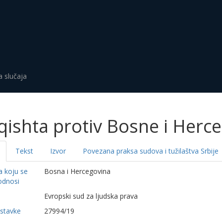
a slučaja
ishta protiv Bosne i Herc
Tekst
Izvor
Povezana praksa sudova i tužilaštva Srbije
a koju se
Bosna i Hercegovina
odnosi
a
Evropski sud za ljudska prava
dstavke
27994/19