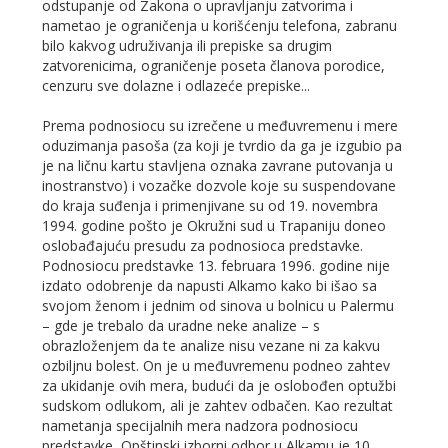
odstupanje od Zakona o upravljanju zatvorima i
nametao je ograničenja u korišćenju telefona, zabranu
bilo kakvog udruživanja ili prepiske sa drugim
zatvorenicima, ograničenje poseta članova porodice,
cenzuru sve dolazne i odlazeće prepiske...
Prema podnosiocu su izrečene u međuvremenu i mere
oduzimanja pasoša (za koji je tvrdio da ga je izgubio pa
je na ličnu kartu stavljena oznaka zavrane putovanja u
inostranstvo) i vozačke dozvole koje su suspendovane
do kraja suđenja i primenjivane su od 19. novembra
1994. godine pošto je Okružni sud u Trapaniju doneo
oslobađajuću presudu za podnosioca predstavke.
Podnosiocu predstavke 13. februara 1996. godine nije
izdato odobrenje da napusti Alkamo kako bi išao sa
svojom ženom i jednim od sinova u bolnicu u Palermu
– gde je trebalo da uradne neke analize – s
obrazloženjem da te analize nisu vezane ni za kakvu
ozbiljnu bolest. On je u međuvremenu podneo zahtev
za ukidanje ovih mera, budući da je oslobođen optužbi
sudskom odlukom, ali je zahtev odbačen. Kao rezultat
nametanja specijalnih mera nadzora podnosiocu
predstavke, Opštinski izborni odbor u Alkamu je 10.