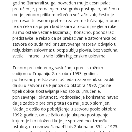
godine (šamarali su ga, povređen mu je desni palac,
pretučen je, prema njemu se grubo postupalo, pri čemu
mu je jednom prilikom oštećen veštački zub, često je
pretresan telesnom pretresu za vreme tuširanja, morao
je da čeka na prijem kod lekara a tokom pregleda ruke
su mu ostale vezane lisicama..). Konačno, podnosilac
predstavke je rekao da se prebacivanje zatvorenika od
zatvora do suda radi prisustvovanja raspravi odvijalo u
neljudskim uslovima: u potpalublju plovila, bez vazduha,
svetla ili hrane i u vrlo lošim higijenskim uslovima.
Tokom preliminarnog saslušanja pred istražnim
sudijom u Trapaniju 2. oktobra 1993. godine,
podnosilac predstavke i još jedan zatvorenik su tvrdili
da su u zatvoru na Pjanozi do oktobra 1992. godine
trpeli oblike zlostavljanja kao što su „mučenje,
ponižavanje i okrutnost. Podnosilac je konkretno naveo
da je zadobio prelom prsta i da mu je zub slomljen.
Mada je došlo do poboljšanja u zatvoru posle oktobra
1992. godine, on se žalio da je ukupno postupanje
kojem je bio izložen i koje je sprovedeno, između
ostalog, na osnovu člana 41 bis Zakona br. 354 iz 1975.