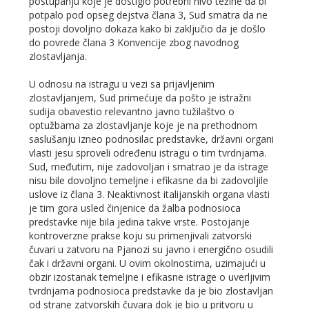
postupanju koje je dostiglo potrebni nivo težine da bi
potpalo pod opseg dejstva člana 3, Sud smatra da ne
postoji dovoljno dokaza kako bi zaključio da je došlo
do povrede člana 3 Konvencije zbog navodnog
zlostavljanja.
U odnosu na istragu u vezi sa prijavljenim
zlostavljanjem, Sud primećuje da pošto je istražni
sudija obavestio relevantno javno tužilaštvo o
optužbama za zlostavljanje koje je na prethodnom
saslušanju izneo podnosilac predstavke, državni organi
vlasti jesu sproveli određenu istragu o tim tvrdnjama.
Sud, međutim, nije zadovoljan i smatrao je da istrage
nisu bile dovoljno temeljne i efikasne da bi zadovoljile
uslove iz člana 3. Neaktivnost italijanskih organa vlasti
je tim gora usled činjenice da žalba podnosioca
predstavke nije bila jedina takve vrste. Postojanje
kontroverzne prakse koju su primenjivali zatvorski
čuvari u zatvoru na Pjanozi su javno i energično osudili
čak i državni organi. U ovim okolnostima, uzimajući u
obzir izostanak temeljne i efikasne istrage o uverljivim
tvrdnjama podnosioca predstavke da je bio zlostavljan
od strane zatvorskih čuvara dok je bio u pritvoru u