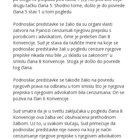
drugu tačku člana 5. Shodno tome, došlo je do povrede
člana 5 stav 1 u tom pogledu.
Podnosilac predstavke se žalio da su organi vlasti
zatvora na Pjanozi cenzurisali njegovu prepisku s
porodicom i advokatom, čime je prekršen član 8
Konvencije. Sud je stava da različite mere na koje se
podnosilac predstavke žali u pogledu cenzure njegove
prepiske nikada nisu bile „u skladu sa zakonom“ u
smislu člana 8 Konvencije. Stoga je došlo do povrede
tog člana.
Podnosilac predstavke se takođe žalio na povredu
njegovih prava na odbranu u tom smislu što je njegova
prepiska s njegovim advokatom bila cenzurisana. On se
poziva na član 6 Konvencije.
Sud smatra da je u svetlu zaključaka u pogledu člana 8
Konvencije ova žalba već obuhvaćena prethodnom
žalbom. Uz to, u svakom slučaju, Sud primećuje da
podnosilac predstavke nije naveo na koji je način
cenzurisanje njegove prepiske s njegovim advokatom