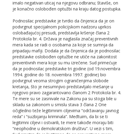
imalo negativan uticaj na njegovu odbranu; štaviše, on
je konačno oslobođen optužbi na kraju datog postupka.
Podnosilac predstavke je tvrdio da činjenica da je on
podvrgnut specijalnom policijskom nadzoru uprkos
oslobađajućoj presudi, predstavlja kršenje člana 2
Protokola br. 4. Država je naglasila značaj preventivnih
mera kada se radi o osobama za koje se sumnja da
pripadaju mafiji. Dodala je da činjenica da je podnosilac
predstavke oslobođen optužbe ne utiče na zakonitost
preventivnih mera koje su mu izrečene. Sud primećuje
da je podnosilac predstavke tri godine (od 19.novembra
1994. godine do 18. novembra 1997. godine) bio
podvrgnut veoma strogim ograničenjima slobode
kretanja, što je nesumnjivo predstavljalo mešanje u
njegovo pravo zagarantovano članom 2 Protokola br. 4.
Te mere su se zasnivale na Zakonu pa su stoga bile u
skladu sa zakonom u smislu stava 3 člana 2 One
očigledno teže legitimnim ciljevima “održavanju javnog
reda” i “suzbijanju kriminala”. Međtuim, da bi se ti
legitimni ciljevi i ostvarili, te mere takođe moraju biti
“neophodne u demokratskom društvu”. U vezi s tim,