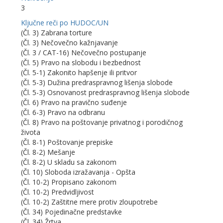
3
Ključne reči po HUDOC/UN
(Čl. 3) Zabrana torture
(Čl. 3) Nečovečno kažnjavanje
(Čl. 3 / CAT-16) Nečovečno postupanje
(Čl. 5) Pravo na slobodu i bezbednost
(Čl. 5-1) Zakonito hapšenje ili pritvor
(Čl. 5-3) Dužina predraspravnog lišenja slobode
(Čl. 5-3) Osnovanost predraspravnog lišenja slobode
(Čl. 6) Pravo na pravično suđenje
(Čl. 6-3) Pravo na odbranu
(Čl. 8) Pravo na poštovanje privatnog i porodičnog
života
(Čl. 8-1) Poštovanje prepiske
(Čl. 8-2) Mešanje
(Čl. 8-2) U skladu sa zakonom
(Čl. 10) Sloboda izražavanja - Opšta
(Čl. 10-2) Propisano zakonom
(Čl. 10-2) Predvidljivost
(Čl. 10-2) Zaštitne mere protiv zloupotrebe
(Čl. 34) Pojedinačne predstavke
(Čl. 34) Žrtva