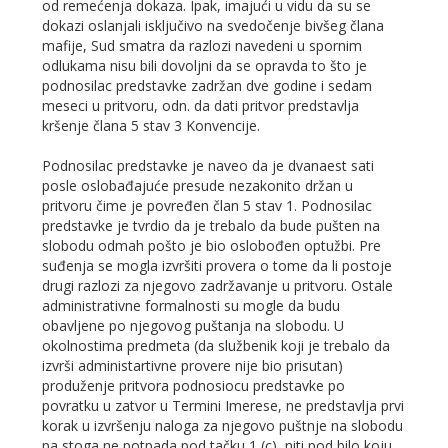
od remećenja dokaza. Ipak, imajući u vidu da su se
dokazi oslanjali isključivo na svedočenje bivšeg člana
mafije, Sud smatra da razlozi navedeni u spornim
odlukama nisu bili dovoljni da se opravda to što je
podnosilac predstavke zadržan dve godine i sedam
meseci u pritvoru, odn. da dati pritvor predstavlja
kršenje člana 5 stav 3 Konvencije.
Podnosilac predstavke je naveo da je dvanaest sati
posle oslobađajuće presude nezakonito držan u
pritvoru čime je povređen član 5 stav 1. Podnosilac
predstavke je tvrdio da je trebalo da bude pušten na
slobodu odmah pošto je bio oslobođen optužbi. Pre
suđenja se mogla izvršiti provera o tome da li postoje
drugi razlozi za njegovo zadržavanje u pritvoru. Ostale
administrativne formalnosti su mogle da budu
obavljene po njegovog puštanja na slobodu. U
okolnostima predmeta (da službenik koji je trebalo da
izvrši administartivne provere nije bio prisutan)
produženje pritvora podnosiocu predstavke po
povratku u zatvor u Termini Imerese, ne predstavlja prvi
korak u izvršenju naloga za njegovo puštnje na slobodu
pa stoga ne potpada pod tačku 1 (c), niti pod bilo koju