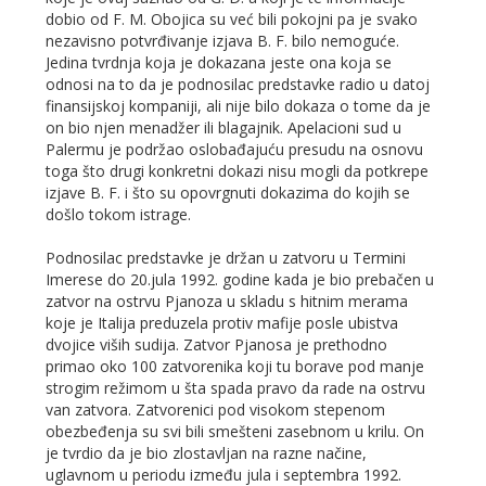
dobio od F. M. Obojica su već bili pokojni pa je svako
nezavisno potvrđivanje izjava B. F. bilo nemoguće.
Jedina tvrdnja koja je dokazana jeste ona koja se
odnosi na to da je podnosilac predstavke radio u datoj
finansijskoj kompaniji, ali nije bilo dokaza o tome da je
on bio njen menadžer ili blagajnik. Apelacioni sud u
Palermu je podržao oslobađajuću presudu na osnovu
toga što drugi konkretni dokazi nisu mogli da potkrepe
izjave B. F. i što su opovrgnuti dokazima do kojih se
došlo tokom istrage.
Podnosilac predstavke je držan u zatvoru u Termini
Imerese do 20.jula 1992. godine kada je bio prebačen u
zatvor na ostrvu Pjanoza u skladu s hitnim merama
koje je Italija preduzela protiv mafije posle ubistva
dvojice viših sudija. Zatvor Pjanosa je prethodno
primao oko 100 zatvorenika koji tu borave pod manje
strogim režimom u šta spada pravo da rade na ostrvu
van zatvora. Zatvorenici pod visokom stepenom
obezbeđenja su svi bili smešteni zasebnom u krilu. On
je tvrdio da je bio zlostavljan na razne načine,
uglavnom u periodu između jula i septembra 1992.