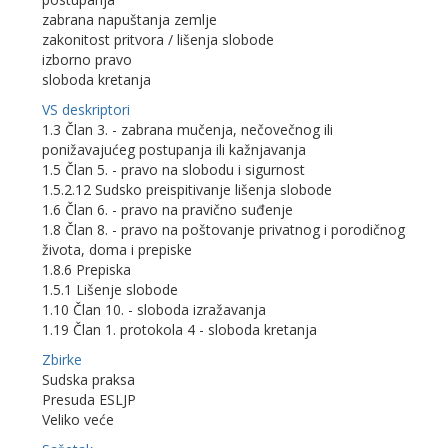
zabrana napuštanja zemlje
zakonitost pritvora / lišenja slobode
izborno pravo
sloboda kretanja
VS deskriptori
1.3 Član 3. - zabrana mučenja, nečovečnog ili
ponižavajućeg postupanja ili kažnjavanja
1.5 Član 5. - pravo na slobodu i sigurnost
1.5.2.12 Sudsko preispitivanje lišenja slobode
1.6 Član 6. - pravo na pravično suđenje
1.8 Član 8. - pravo na poštovanje privatnog i porodičnog
života, doma i prepiske
1.8.6 Prepiska
1.5.1 Lišenje slobode
1.10 Član 10. - sloboda izražavanja
1.19 Član 1. protokola 4 - sloboda kretanja
Zbirke
Sudska praksa
Presuda ESLJP
Veliko veće