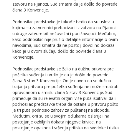
zatvoru na Pjanozi, Sud smatra da je došlo do povrede
člana 3 Konvencije.
Podnosilac predstavke je takođe tvrdio da su uslovi u
kojima su zatvorenici prebacivani iz zatvora na Pjanozi
u druge zatvore bili nečovečni i ponižavajući. Međutim,
kako podnosilac nije pružio detaljne informacije o ovim
navodima, Sud smatra da ne postoji dovoljno dokaza
kako je u ovom slučaju došlo do povrede člana 3
Konvencije.
Podnosilac predstavke se žalio na dužinu pritvora pre
početka suđenja i tvrdio je da je došlo do povrede
člana 5 stav 3 Konvencije. On je naveo da se dužina
trajanja pritvora pre početka suđenja ne može smatrati
opravdanom u smislu člana 5 stav 3 Konvencije. Sud
primećuje da su relevatni organi više puta ispitivali da li
podnosilac predstavke treba da ostane u pritvoru pošto
je tri puta podnosio zahtev za puštanej na slobodu.
Međutim, oni su se u svojim odlukama oslanjali na
postojanje ozbiljnih dokata njegove krivice, na
postojanje opasnosti vršenja pritiska na svedoke i rizika