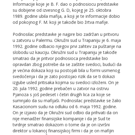
Informacije koje je B. F. dao o podnosiocu predstavke
su dobijene od izvesnog G. D, kojeg je 25. oktobra
1989. godine ubila mafija, a koji je te informacije dobio
od pokojnog F. M. koji je takođe bio žrtva mafije.
Podnosilac predstavke je najpre bio zadržan u pritvoru
u zatvoru u Palermu. Okružni sud u Trapaniju je 6. maja
1992. godine odbacio njegov prvi zahtev za puštanje na
slobodu uz kauciju. Okružni sud u Trapaniju je takođe
smatrao da je pritvor podnosioca predstavke bio
opravdan zbog potrebe da se zaštite svedoci, budući da
je većina dokaza koji su postojali bila u formi usmenog
svedočenja i da je zato postojao rizik da se ti dokazi
izgube usled pritisaka kojima su svedoci izloženi. On je
20. jula 1992. godine prebačen u zatvor na ostrvu
Pjanoza s još pedeset i četiri drugih lica za koje se
sumnjalo da su mafijaši. Podnosilac predstavke se žalio
Kasacionom sudu na odluku od 6. maja 1992. godine.
On je izjavio da je Okružni sud odbio da prihvati da on
nije menadžer finansijske kompanije i da je Sud te
tvrdnje smatrao dokazom o tome da je on izvršni
direktor u lokanoj finansijskoj firmi i da je on mafijin