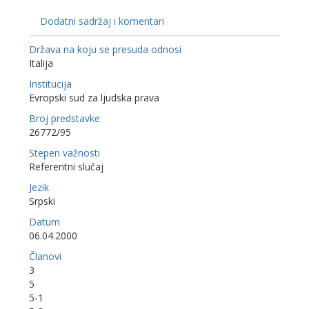
Dodatni sadržaj i komentari
Država na koju se presuda odnosi
Italija
Institucija
Evropski sud za ljudska prava
Broj predstavke
26772/95
Stepen važnosti
Referentni slučaj
Jezik
Srpski
Datum
06.04.2000
Članovi
3
5
5-1