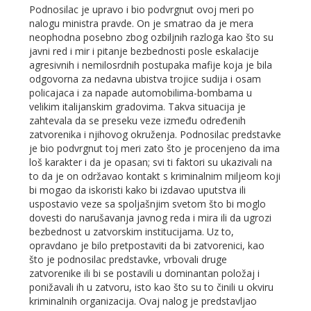
Podnosilac je upravo i bio podvrgnut ovoj meri po
nalogu ministra pravde. On je smatrao da je mera
neophodna posebno zbog ozbiljnih razloga kao što su
javni red i mir i pitanje bezbednosti posle eskalacije
agresivnih i nemilosrdnih postupaka mafije koja je bila
odgovorna za nedavna ubistva trojice sudija i osam
policajaca i za napade automobilima-bombama u
velikim italijanskim gradovima. Takva situacija je
zahtevala da se preseku veze između određenih
zatvorenika i njihovog okruženja. Podnosilac predstavke
je bio podvrgnut toj meri zato što je procenjeno da ima
loš karakter i da je opasan; svi ti faktori su ukazivali na
to da je on održavao kontakt s kriminalnim miljeom koji
bi mogao da iskoristi kako bi izdavao uputstva ili
uspostavio veze sa spoljašnjim svetom što bi moglo
dovesti do narušavanja javnog reda i mira ili da ugrozi
bezbednost u zatvorskim institucijama. Uz to,
opravdano je bilo pretpostaviti da bi zatvorenici, kao
što je podnosilac predstavke, vrbovali druge
zatvorenike ili bi se postavili u dominantan položaj i
ponižavali ih u zatvoru, isto kao što su to činili u okviru
kriminalnih organizacija. Ovaj nalog je predstavljao