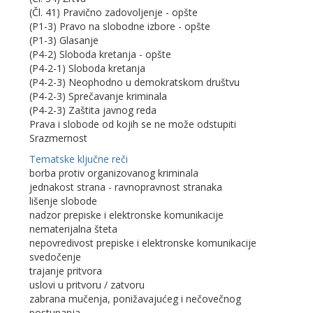
(Čl. 41) Pravično zadovoljenje - opšte
(P1-3) Pravo na slobodne izbore - opšte
(P1-3) Glasanje
(P4-2) Sloboda kretanja - opšte
(P4-2-1) Sloboda kretanja
(P4-2-3) Neophodno u demokratskom društvu
(P4-2-3) Sprečavanje kriminala
(P4-2-3) Zaštita javnog reda
Prava i slobode od kojih se ne može odstupiti
Srazmernost
Tematske ključne reči
borba protiv organizovanog kriminala
jednakost strana - ravnopravnost stranaka
lišenje slobode
nadzor prepiske i elektronske komunikacije
nematerijalna šteta
nepovredivost prepiske i elektronske komunikacije
svedočenje
trajanje pritvora
uslovi u pritvoru / zatvoru
zabrana mučenja, ponižavajućeg i nečovečnog
postupanja