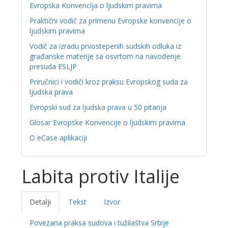
Evropska Konvencija o ljudskim pravima
Praktični vodič za primenu Evropske konvencije o
ljudskim pravima
Vodič za izradu prvostepenih sudskih odluka iz
građanske materije sa osvrtom na navođenje
presuda ESLJP
Priručnici i vodiči kroz praksu Evropskog suda za
ljudska prava
Evropski sud za ljudska prava u 50 pitanja
Glosar Evropske Konvencije o ljudskim pravima
O eCase aplikaciji
Labita protiv Italije
Detalji
Tekst
Izvor
Povezana praksa sudova i tužilaštva Srbije