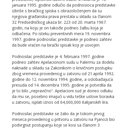
januara 1995. godine odlučio da podnosioca predstavke
izbriše s biračkog spiska s obrazoloženjem da su
njegova građanska prava prestala u skladu sa članom
32 Predsedničkog ukaza br. 223 od 20. marta 1967.
godin, na koju je on takođe podneo žalbu koja je
odbačena. Po isteku preventivnih mera 19. novembra
1997. godine podnosilac predstavke je podneo zahtev
da bude vraćen na birački spisak koji je usvojen.
Podnosilac predstavke je 4. februara 1997. godine
podneo zahtev Apelacionom sudu u Palermu za dodelu
naknade u skladu sa Zakonikom o krivičnom postupku
zbog vremena provedenog u zatvoru od 21.aprila 1992.
godine do 12. novembra 1994. godine, a oslobađajuća
presuda od 14. decembra 1995. godine je potvrdila da
je to bilo „nepravično“. Apelacioni sud je doneo odluku
da mu se, posebno imajući u vidu teške uslove boravka
u zatvoru, isplati iznos od 64,000,000 italijanskih lira.
Podnosilac predstavke se žalio da je tokom prvog
meseca provedenog u pritvoru u zatvoru na Pjanozi bio
podvrgnut postupanju koje se kosi sa članom 3