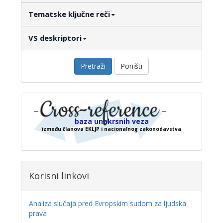
Tematske ključne reči
VS deskriptori
Pretraži
Poništi
baza unakrsnih veza
između članova EKLJP i nacionalnog zakonodavstva
Korisni linkovi
Analiza slučaja pred Evropskim sudom za ljudska
prava