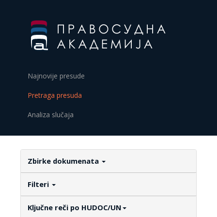
Najnovije presude
Pretraga presuda
Analiza slučaja
Zbirke dokumenata
Filteri
Ključne reči po HUDOC/UN