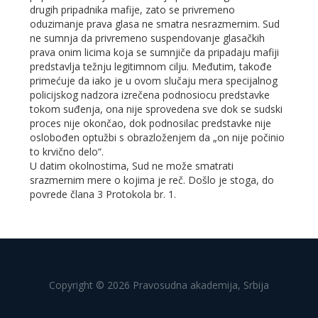
drugih pripadnika mafije, zato se privremeno
oduzimanje prava glasa ne smatra nesrazmernim. Sud
ne sumnja da privremeno suspendovanje glasačkih
prava onim licima koja se sumnjiče da pripadaju mafiji
predstavlja težnju legitimnom cilju. Međutim, takođe
primećuje da iako je u ovom slučaju mera specijalnog
policijskog nadzora izrečena podnosiocu predstavke
tokom suđenja, ona nije sprovedena sve dok se sudski
proces nije okončao, dok podnosilac predstavke nije
oslobođen optužbi s obrazloženjem da „on nije počinio
to krvično delo“.
U datim okolnostima, Sud ne može smatrati
srazmernim mere o kojima je reč. Došlo je stoga, do
povrede člana 3 Protokola br. 1.
Copyright © 2026 Pravosudna akademija, Srbija