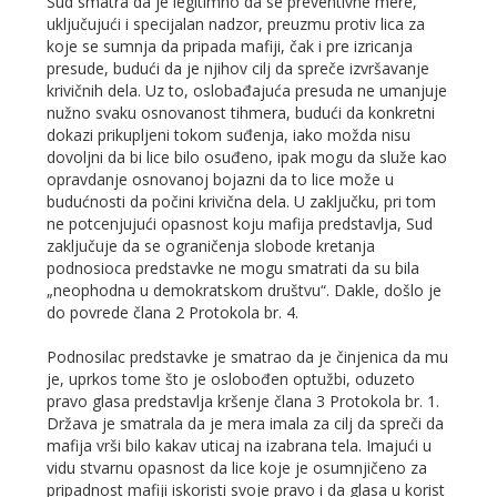
Sud smatra da je legitimno da se preventivne mere,
uključujući i specijalan nadzor, preuzmu protiv lica za
koje se sumnja da pripada mafiji, čak i pre izricanja
presude, budući da je njihov cilj da spreče izvršavanje
krivičnih dela. Uz to, oslobađajuća presuda ne umanjuje
nužno svaku osnovanost tihmera, budući da konkretni
dokazi prikupljeni tokom suđenja, iako možda nisu
dovoljni da bi lice bilo osuđeno, ipak mogu da služe kao
opravdanje osnovanoj bojazni da to lice može u
budućnosti da počini krivična dela. U zaključku, pri tom
ne potcenjujući opasnost koju mafija predstavlja, Sud
zaključuje da se ograničenja slobode kretanja
podnosioca predstavke ne mogu smatrati da su bila
„neophodna u demokratskom društvu“. Dakle, došlo je
do povrede člana 2 Protokola br. 4.
Podnosilac predstavke je smatrao da je činjenica da mu
je, uprkos tome što je oslobođen optužbi, oduzeto
pravo glasa predstavlja kršenje člana 3 Protokola br. 1.
Država je smatrala da je mera imala za cilj da spreči da
mafija vrši bilo kakav uticaj na izabrana tela. Imajući u
vidu stvarnu opasnost da lice koje je osumnjičeno za
pripadnost mafiji iskoristi svoje pravo i da glasa u korist