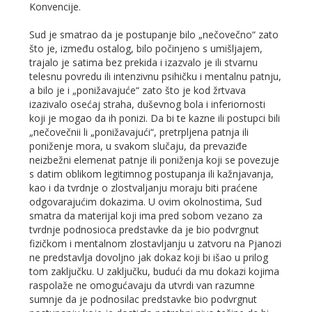
Konvencije.
Sud je smatrao da je postupanje bilo „nečovečno“ zato
što je, između ostalog, bilo počinjeno s umišljajem,
trajalo je satima bez prekida i izazvalo je ili stvarnu
telesnu povredu ili intenzivnu psihičku i mentalnu patnju,
a bilo je i „ponižavajuće“ zato što je kod žrtvava
izazivalo osećaj straha, duševnog bola i inferiornosti
koji je mogao da ih ponizi. Da bi te kazne ili postupci bili
„nečovečnii li „ponižavajući“, pretrpljena patnja ili
poniženje mora, u svakom slučaju, da prevaziđe
neizbežni elemenat patnje ili poniženja koji se povezuje
s datim oblikom legitimnog postupanja ili kažnjavanja,
kao i da tvrdnje o zlostvaljanju moraju biti praćene
odgovarajućim dokazima. U ovim okolnostima, Sud
smatra da materijal koji ima pred sobom vezano za
tvrdnje podnosioca predstavke da je bio podvrgnut
fizičkom i mentalnom zlostavljanju u zatvoru na Pjanozi
ne predstavlja dovoljno jak dokaz koji bi išao u prilog
tom zaključku. U zaključku, budući da mu dokazi kojima
raspolaže ne omogućavaju da utvrdi van razumne
sumnje da je podnosilac predstavke bio podvrgnut