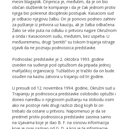
mesni blagajnik. Činjenica je, međutim, da je on bio
običan službenik te kompanije i da je čak jednom protiv
njega bio pokrenut disciplinski postupak. Kasacioni sud
je odbacio njegovu žalbu. On je ponovo podneo zahtev
za puštanje iz pritvora uz kauciju, ali je žalba odbačena.
Žalio se više puta na odluku o pritvoru najpre Okružnom
a onda i Kasacionom sudu, međutim, bez uspeha. U
međuvremenu, drugi “pentiti” su tokom trajanja istrage
izjavili da ne poznaju podnosioca predstavke.
Podnosilac predstavke je 2. oktobra 1993. godine
izveden na suđenje pod optužbom da pripada jednoj
mafijaškoj organizaciji. Tužilaštvo je tražilo da on bude
osuđen na kaznu zatvora u trajanju od tri godine.
U presudi od 12. novembra 1994. godine, Okružni sud u
Trapaniju je podnosioca predstavke oslobodio optužbi i
doneo naredbu o njegovom puštanju na slobodu osim
ako ne postoje neki drugi razlozi zbog kojih bi on
trebalo da ostane u pritvoru. Napomenuo je da se
predmet protiv podnosioca predstavke zasniva samo
na izjavama koje je dao B. F. na osnovu informacija
koje je ovaj saznao od G. D. a koji je te informacije