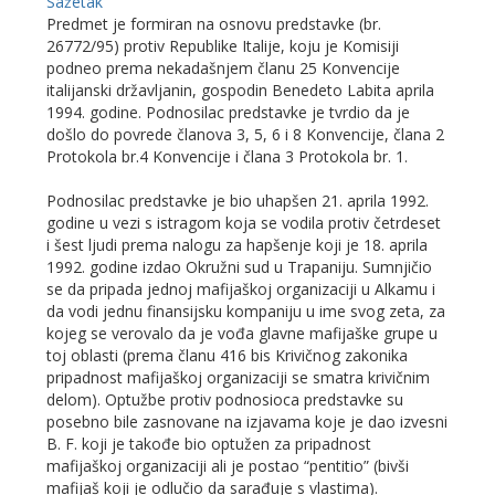
Sažetak
Predmet je formiran na osnovu predstavke (br.
26772/95) protiv Republike Italije, koju je Komisiji
podneo prema nekadašnjem članu 25 Konvencije
italijanski državljanin, gospodin Benedeto Labita aprila
1994. godine. Podnosilac predstavke je tvrdio da je
došlo do povrede članova 3, 5, 6 i 8 Konvencije, člana 2
Protokola br.4 Konvencije i člana 3 Protokola br. 1.
Podnosilac predstavke je bio uhapšen 21. aprila 1992.
godine u vezi s istragom koja se vodila protiv četrdeset
i šest ljudi prema nalogu za hapšenje koji je 18. aprila
1992. godine izdao Okružni sud u Trapaniju. Sumnjičio
se da pripada jednoj mafijaškoj organizaciji u Alkamu i
da vodi jednu finansijsku kompaniju u ime svog zeta, za
kojeg se verovalo da je vođa glavne mafijaške grupe u
toj oblasti (prema članu 416 bis Krivičnog zakonika
pripadnost mafijaškoj organizaciji se smatra krivičnim
delom). Optužbe protiv podnosioca predstavke su
posebno bile zasnovane na izjavama koje je dao izvesni
B. F. koji je takođe bio optužen za pripadnost
mafijaškoj organizaciji ali je postao “pentitio” (bivši
mafijaš koji je odlučio da sarađuje s vlastima).