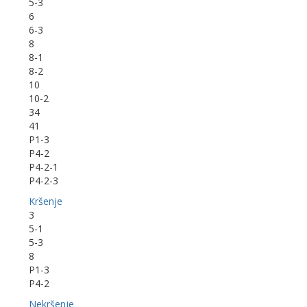
5-3
6
6-3
8
8-1
8-2
10
10-2
34
41
P1-3
P4-2
P4-2-1
P4-2-3
Kršenje
3
5-1
5-3
8
P1-3
P4-2
Nekršenje