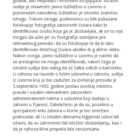
godine, bilo neljudsko i emotivno iscrpljujuće. Istražni
sudija je obavestio Javno tužilaštvo u Livornu o
pomenutim navodima; tužilaštvo je otvorilo zvaničnu
istragu. Tokom istrage, podnosiocu su bile pokazane
fotokopije fotografija zatvorsnih čuvara kako bi
identifikovao osobu koja ga je zlostavljala, ali on to nije
mogao da učini jer su footgrafije snimljene pre
relevantnog perioda i da su fotokopije te da bi lako
identifikovao dotičnog čuvara ukoliko bi g alično video.
Nakon ovoga, javno tužilaštvo u Livornu je navelo da
se prestupnici ne mogu identifikovati, nakon čega je
istražni sudija dao nalog da se žalba odloži u kartoteku.
U odnosu na navode o lošim uslovima u zatvoru, sudija
iz Livorna koji je bio zadužen za izvršenje presuda je
5.septembra 1992. godine poslao izveštaj ministru
pravde i ostalim relevantnim zatvorskim
administrativnim telima o uslovima koji vladaju u
zatvoru u Pjanozi. Zabeleženo je da su, posebno u
specijalnom krilu zatvora u kome je bio smešten
podnosilac ali i u ostalim delovima higijenski uslovi bili
užasni, da su zatvorenici bili isloženi zlostavljanju, kao i
da je njihova lična prepiska bila cenzurisana.