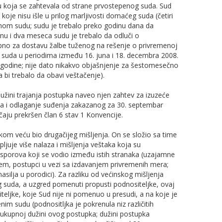
u koja se zahtevala od strane prvostepenog suda. Sud
oje nisu išle u prilog marlјivosti domaćeg suda (četiri
mom sudu; sudu je trebalo preko godinu dana da
nu i dva meseca sudu je trebalo da odluči o
bno za dostavu žalbe tuženog na rešenje o privremenoj
eg suda u periodima između 16. juna i 18. decembra 2008.
. godine; nije dato nikakvo objašnjenje za šestomesečno
 bi trebalo da obavi veštačenje).
dužini trajanja postupka naveo njen zahtev za izuzeće
a i odlaganje suđenja zakazanog za 30. septembar
čaju prekršen član 6 stav 1 Konvencije.
skom veću bio drugačijeg mišlјenja. On se složio sa time
plјuje više nalaza i mišlјenja veštaka koja su
 sporova koji se vodio između istih stranaka (uzajamne
njem, postupci u vezi sa izdavanjem privremenih mera;
asilјa u porodici). Za razliku od većinskog mišlјenja
suda, a uzgred pomenuti propusti podnositelјke, ovaj
elјke, koje Sud nije ni pomenuo u presudi, a na koje je
m sudu (podnositlјka je pokrenula niz različitih
 ukupnoj dužini ovog postupka; dužini postupka