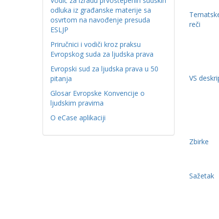
Vodič za izradu prvostepenih sudskih
odluka iz građanske materije sa
Tematske
osvrtom na navođenje presuda
reči
ESLJP
Priručnici i vodiči kroz praksu
Evropskog suda za ljudska prava
Evropski sud za ljudska prava u 50
VS deskri
pitanja
Glosar Evropske Konvencije o
ljudskim pravima
O eCase aplikaciji
Zbirke
Sažetak