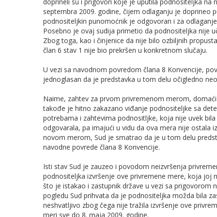
doprineli su i prigovori koje je uputila podnositelјka na 
septembra 2009. godine, čijem odlaganju je doprineo p
podnositelјkin punomoćnik je odgovoran i za odlaganje r
Posebno je ovaj sudija primetio da podnositelјka nije u
Zbog toga, kao i činjenice da nije bilo ozbilјnih propus
član 6 stav 1 nije bio prekršen u konkretnom slučaju.
U vezi sa navodnom povredom člana 8 Konvencije, pov
jednoglasan da je predstavka u tom delu očigledno ne
Naime, zahtev za prvom privremenom merom, domaći su
takođe je hitno zakazano viđanje podnositelјke sa det
potrebama i zahtevima podnositlјke, koja nije uvek bila s
odgovarala, pa imajući u vidu da ova mera nije ostala 
novom merom, Sud je smatrao da je u tom delu predst
navodne povrede člana 8 Konvencije.
Isti stav Sud je zauzeo i povodom neizvršenja privre
podnositelјka izvršenje ove privremene mere, koja joj ni
što je istakao i zastupnik države u vezi sa prigovorom n
pogledu Sud prihvata da je podnositelјka možda bila z
neshvatlјivo zbog čega nije tražila izvršenje ove privr
meri sve do 8. maja 2009. godine.