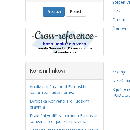
Stepen v
Jezik
Pretraži
Poništi
Datum
Članovi
baza unakrsnih veza
između članova EKLJP i nacionalnog
zakonodavstva
Korisni linkovi
Kršenje
Nekršenj
Analiza slučaja pred Evropskim
Ključne r
sudom za ljudska prava
HUDOC/
Evropska Konvencija o ljudskim
pravima
Praktični vodič za primenu Evropske
konvencije o ljudskim pravima