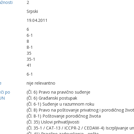
ažnosti
2
Srpski
19.04.2011
6
6-1
8
8-1
35
35-1
41
6-1
e
nije relevantno
eči po
(Čl. 6) Pravo na pravično suđenje
UN
(Čl. 6) Građanski postupak
(Čl. 6-1) Suđenje u razumnom roku
(Čl. 8) Pravo na poštovanje privatnog i porodičnog živo
(Čl. 8-1) Poštovanje porodičnog života
(Čl. 35) Uslovi prihvatljivosti
(Čl. 35-1 / CAT-13 / ICCPR-2 / CEDAW-4) Iscrpljivanje u
(Čl. 41) Pravično zadovoljenje - opšte