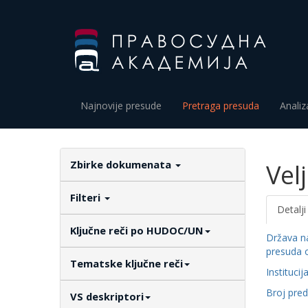
Najnovije presude
Pretraga presuda
Analiz
Zbirke dokumenata
Vel
Filteri
Detalji
Ključne reči po HUDOC/UN
Država n
presuda 
Tematske ključne reči
Institucij
Broj pre
VS deskriptori