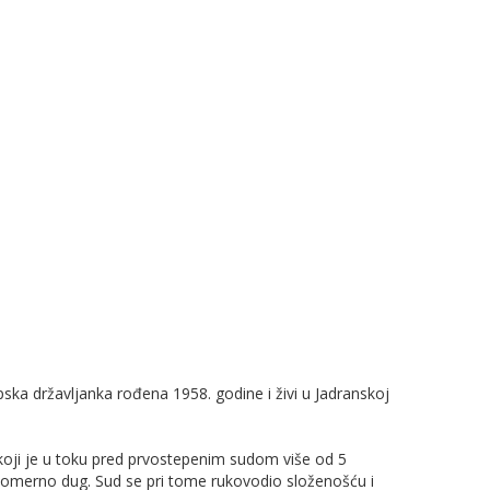
pska državljanka rođena 1958. godine i živi u Jadranskoj
koji je u toku pred prvostepenim sudom više od 5
komerno dug. Sud se pri tome rukovodio složenošću i