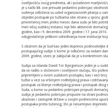
osetlјivošću ovog predmeta, ali i posebnom marlјivošć
je u tački 88. ove presude pedantno pobrojao okolnosti k
suđenja odložena su usled organizacionih pitanja u sa
objedini postupak po tužbama obe strane u sporu; godi
privremenoj meri; preko mesec dana sudu je bilo potre
meri višoj sudskoj instanci; nije bilo aktivnosti domać
godine, kao i 9. decembra 2009. godine i 17. juna 2010
odugovlačenje prilikom određivanja nove institucije koja
S obzirom da je Sud kao jedini doprinos podnositelјke 
postupajućeg sudije o kome je odlučeno za sedam dan
2009. godine, izveo je zaklјučak da je u konkretnom slu
Sudija sa Islanda David Tor Bjergvinson jedini je u sud
da se radilo o složenom i osetlјivom slučaju, što potkre
pripremlјeni u ovom sudskom postupku, kao i veći broj
tužbe u vezi sa vršenjem roditelјskog prava i izdržava
postupak za lišenje roditelјskog prava i postupak zbog n
Suda, u kome su pedantno pobrojani propusti domaćeg 
sudija je pedantno pobrojao propuste na strani podnosit
ukazivao i zastupnik države u svojim podnescima upućeni
postupaka protiv tuženog, što je nesumnjivo doprinelo