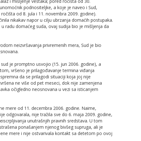
nalaz i mišlјenje veštaka; pored ročišta od 30.
unomoćnik podnositelјke, a koje je naveo i Sud,
očišta od 8. jula i 11. novembra 2009. godine).
činila nikakav napor u cilјu ubrzanja domaćih postupaka.
ta u radu domaćeg suda, ovaj sudija bio je mišlјenja da
odom neizvršavanja privremenih mera, Sud je bio
osnovana.
d je promptno usvojio (15. jun 2006. godine), a
etom, vršeno je prilagođavanje termina viđanja
premna da se prilagodi situaciji koja joj nije
izvršena ne više od pet meseci, dok nije zamenjena
avka očigledno neosnovana u vezi sa isticanjem
mene mere od 11. decembra 2006. godine. Naime,
je odgovarala, nije tražila sve do 6. maja 2009. godine,
eiscrplјivanja unutrašnjih pravnih sredstava. U tom
astrašena ponašanjem njenog bivšeg supruga, ali je
emene mere i nije ostvarivala kontakt sa detetom po ovoj