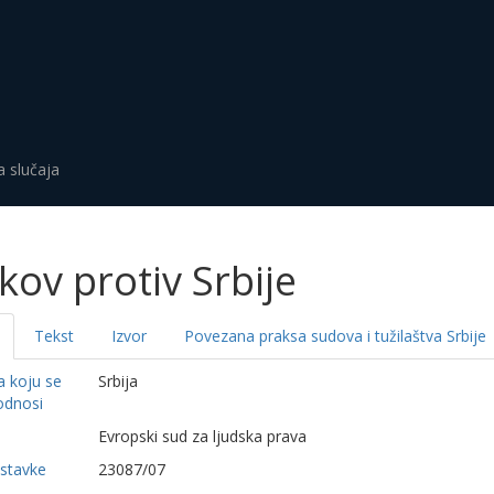
a slučaja
jkov protiv Srbije
Tekst
Izvor
Povezana praksa sudova i tužilaštva Srbije
a koju se
Srbija
odnosi
a
Evropski sud za ljudska prava
dstavke
23087/07