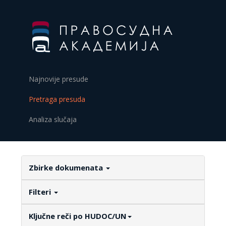
Najnovije presude
Pretraga presuda
Analiza slučaja
Zbirke dokumenata
Filteri
Ključne reči po HUDOC/UN