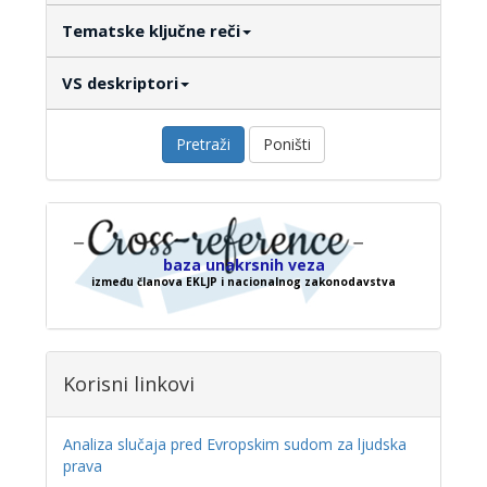
Tematske ključne reči
VS deskriptori
Pretraži
Poništi
baza unakrsnih veza
između članova EKLJP i nacionalnog zakonodavstva
Korisni linkovi
Analiza slučaja pred Evropskim sudom za ljudska
prava