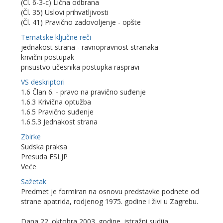
(Čl. 6-3-c) Lična odbrana
(Čl. 35) Uslovi prihvatljivosti
(Čl. 41) Pravično zadovoljenje - opšte
Tematske ključne reči
jednakost strana - ravnopravnost stranaka
krivični postupak
prisustvo učesnika postupka raspravi
VS deskriptori
1.6 Član 6. - pravo na pravično suđenje
1.6.3 Krivična optužba
1.6.5 Pravično suđenje
1.6.5.3 Jednakost strana
Zbirke
Sudska praksa
Presuda ESLJP
Veće
Sažetak
Predmet je formiran na osnovu predstavke podnete od
strane apatrida, rodjenog 1975. godine i živi u Zagrebu.
Dana 22. oktobra 2003. godine, istražni sudija