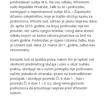
predsedavao sudija M.G. Na ovu odluku, Vrhovnom
sudu Republike Hrvatske, žalili su se i podnosilac,
sumnjajući u nepristrasnost sudije M.G., i Županijsko
državno odvjetništvo, koje je tražilo strožiju kaznu za
podnosioca. Vrhovni sud, održao je javnu raspravu dana
20. aprila 2010. godine, na kojoj podnosilac nije bio
prisutan, već samo njegov branilac i istog dana doneo
odluku kojom se kazna zatvora povećava sa šest na
osam godina. Podnosilac je izjavio Ustavnu žalbu, koju
je Ustavni sud, dana 23. marta 2011. godine, odbio kao
neosnovanu.
Evropski Sud za ljudska prava, nakon što je ispitao sve
okolnosti predmetnog slučaja i uzeo u obzir sudsku
praksu, utvrdjuje da u ovom postupku nije poštovano
načelo jednakosti stranaka i pravo na kontradiktoran
postupak, i utvrdjuje povredu Čl. 6 stav 1. , kao i
povredu Čl. 6 stav 1. i 3. (c), zbog nemogućnosti
podnosioca da prisustvuje raspravi pred Vrhovnim
sudom.