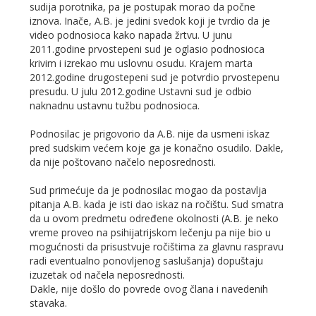
sudija porotnika, pa je postupak morao da počne
iznova. Inače, A.B. je jedini svedok koji je tvrdio da je
video podnosioca kako napada žrtvu. U junu
2011.godine prvostepeni sud je oglasio podnosioca
krivim i izrekao mu uslovnu osudu. Krajem marta
2012.godine drugostepeni sud je potvrdio prvostepenu
presudu. U julu 2012.godine Ustavni sud je odbio
naknadnu ustavnu tužbu podnosioca.
Podnosilac je prigovorio da A.B. nije da usmeni iskaz
pred sudskim većem koje ga je konačno osudilo. Dakle,
da nije poštovano načelo neposrednosti.
Sud primećuje da je podnosilac mogao da postavlja
pitanja A.B. kada je isti dao iskaz na ročištu. Sud smatra
da u ovom predmetu određene okolnosti (A.B. je neko
vreme proveo na psihijatrijskom lečenju pa nije bio u
mogućnosti da prisustvuje ročištima za glavnu raspravu
radi eventualno ponovljenog saslušanja) dopuštaju
izuzetak od načela neposrednosti.
Dakle, nije došlo do povrede ovog člana i navedenih
stavaka.