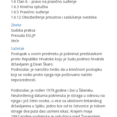
1.6 Član 6. - pravo na pravično suđenje
1.6.3 Krivična optužba
1.6.5 Pravično suđenje
1.6.12 Obezbeđenje prisustva i saslušanje svedoka
Zbirke
Sudska praksa
Presuda ESLJP
Veće
Sažetak
Postupak u ovom predmetu je pokrenut predstavkom
protiv Republike Hrvatske koju je Sudu podneo hrvatski
državljanin g.Dean Škaro.
Podnosilac je naročito tvrdio da u krivičnom postupku
koji se vodio protiv njega nije poštovano načelo
neposrednosti.
Podnosilac je rođen 1979.godine i živi u Šibeniku.
Neutvrđenog datuma pokrenuta je istraga u odnosu na
njega i još četiri osobe, u vezi sa ubistvom britanskog
državljanina u Splitu. Jedno lice od te četvorice je tokom
istrage dva puta dao usmeni iskaz. Krajem maja
1997.godine podignuta je optužnica pred Županjskim