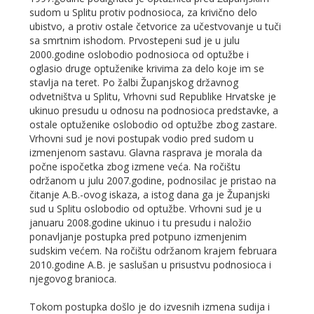
sudom u Splitu protiv podnosioca, za krivično delo
ubistvo, a protiv ostale četvorice za učestvovanje u tuči
sa smrtnim ishodom. Prvostepeni sud je u julu
2000.godine oslobodio podnosioca od optužbe i
oglasio druge optuženike krivima za delo koje im se
stavlja na teret. Po žalbi Županjskog državnog
odvetništva u Splitu, Vrhovni sud Republike Hrvatske je
ukinuo presudu u odnosu na podnosioca predstavke, a
ostale optuženike oslobodio od optužbe zbog zastare.
Vrhovni sud je novi postupak vodio pred sudom u
izmenjenom sastavu. Glavna rasprava je morala da
počne ispočetka zbog izmene veća. Na ročištu
održanom u julu 2007.godine, podnosilac je pristao na
čitanje A.B.-ovog iskaza, a istog dana ga je Županjski
sud u Splitu oslobodio od optužbe. Vrhovni sud je u
januaru 2008.godine ukinuo i tu presudu i naložio
ponavljanje postupka pred potpuno izmenjenim
sudskim većem. Na ročištu održanom krajem februara
2010.godine A.B. je saslušan u prisustvu podnosioca i
njegovog branioca.
Tokom postupka došlo je do izvesnih izmena sudija i