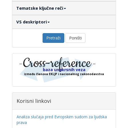
Tematske ključne reči
VS deskriptori
Pretraži
Poništi
baza unakrsnih veza
između članova EKLJP i nacionalnog zakonodavstva
Korisni linkovi
Analiza slučaja pred Evropskim sudom za ljudska
prava