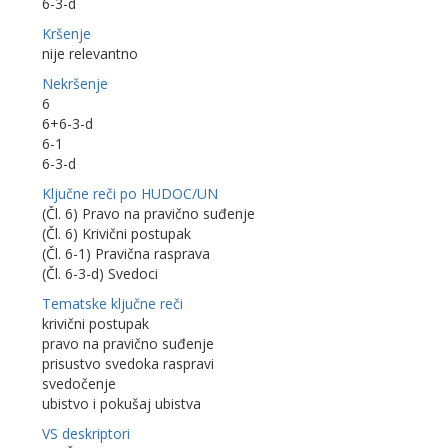
6-3-d
Kršenje
nije relevantno
Nekršenje
6
6+6-3-d
6-1
6-3-d
Ključne reči po HUDOC/UN
(Čl. 6) Pravo na pravično suđenje
(Čl. 6) Krivični postupak
(Čl. 6-1) Pravična rasprava
(Čl. 6-3-d) Svedoci
Tematske ključne reči
krivični postupak
pravo na pravično suđenje
prisustvo svedoka raspravi
svedočenje
ubistvo i pokušaj ubistva
VS deskriptori