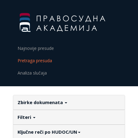
Najnovije presude
Pretraga presuda
Analiza slučaja
Zbirke dokumenata
Filteri
Ključne reči po HUDOC/UN