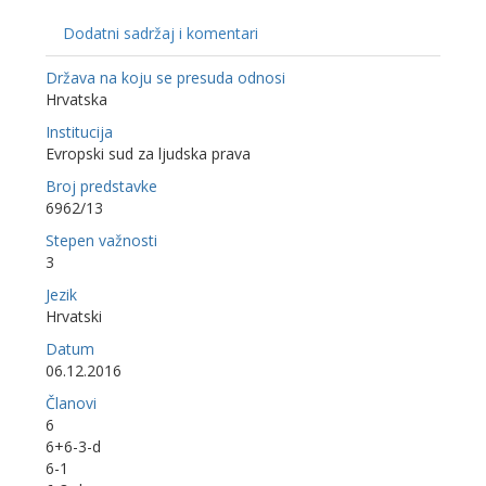
Dodatni sadržaj i komentari
Država na koju se presuda odnosi
Hrvatska
Institucija
Evropski sud za ljudska prava
Broj predstavke
6962/13
Stepen važnosti
3
Jezik
Hrvatski
Datum
06.12.2016
Članovi
6
6+6-3-d
6-1