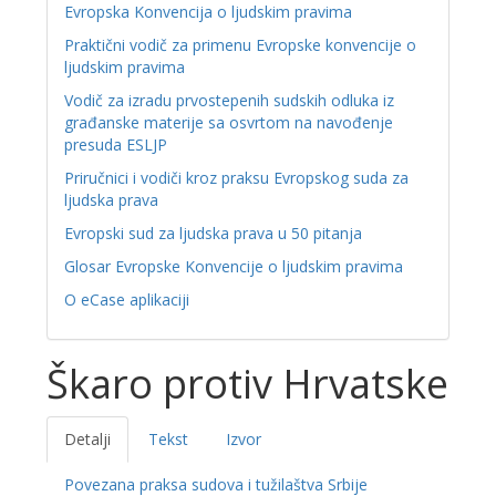
Evropska Konvencija o ljudskim pravima
Praktični vodič za primenu Evropske konvencije o
ljudskim pravima
Vodič za izradu prvostepenih sudskih odluka iz
građanske materije sa osvrtom na navođenje
presuda ESLJP
Priručnici i vodiči kroz praksu Evropskog suda za
ljudska prava
Evropski sud za ljudska prava u 50 pitanja
Glosar Evropske Konvencije o ljudskim pravima
O eCase aplikaciji
Škaro protiv Hrvatske
Detalji
Tekst
Izvor
Povezana praksa sudova i tužilaštva Srbije