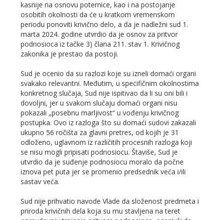
kasnije na osnovu poternice, kao i na postojanje
osobitih okolnosti da će u kratkom vremenskom
periodu ponoviti krivično delo, a da je nadležni sud 1.
marta 2024. godine utvrdio da je osnov za pritvor
podnosioca iz tačke 3) člana 211. stav 1. Krivičnog
zakonika je prestao da postoji.
Sud je ocenio da su razlozi koje su izneli domaći organi
svakako relevantni. Međutim, u specifičnim okolnostima
konkretnog slučaja, Sud nije ispitivao da li su oni bili i
dovolјni, jer u svakom slučaju domaći organi nisu
pokazali „posebnu marlјivost“ u vođenju krivičnog
postupka. Ovo iz razloga što su domaći sudovi zakazali
ukupno 56 ročišta za glavni pretres, od kojih je 31
odloženo, uglavnom iz različitih procesnih razloga koji
se nisu mogli pripisati podnosiocu. Štaviše, Sud je
utvrdio da je suđenje podnosiocu moralo da počne
iznova pet puta jer se promenio predsednik veća i/ili
sastav veća.
Sud nije prihvatio navode Vlade da složenost predmeta i
priroda krivičnih dela koja su mu stavlјena na teret