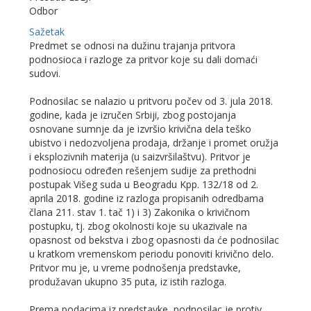
Odbor
Sažetak
Predmet se odnosi na dužinu trajanja pritvora
podnosioca i razloge za pritvor koje su dali domaći
sudovi.
Podnosilac se nalazio u pritvoru počev od 3. jula 2018.
godine, kada je izručen Srbiji, zbog postojanja
osnovane sumnje da je izvršio krivična dela teško
ubistvo i nedozvolјena prodaja, držanje i promet oružja
i eksplozivnih materija (u saizvršilaštvu). Pritvor je
podnosiocu određen rešenjem sudije za prethodni
postupak Višeg suda u Beogradu Kpp. 132/18 od 2.
aprila 2018. godine iz razloga propisanih odredbama
člana 211. stav 1. tač 1) i 3) Zakonika o krivičnom
postupku, tj. zbog okolnosti koje su ukazivale na
opasnost od bekstva i zbog opasnosti da će podnosilac
u kratkom vremenskom periodu ponoviti krivično delo.
Pritvor mu je, u vreme podnošenja predstavke,
produžavan ukupno 35 puta, iz istih razloga.
Prema podacima iz predstavke, podnosilac je protiv