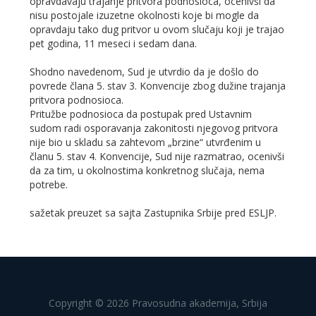
opravdavaju trajanje pritvora podnosioca, ocenivši da
nisu postojale izuzetne okolnosti koje bi mogle da
opravdaju tako dug pritvor u ovom slučaju koji je trajao
pet godina, 11 meseci i sedam dana.
Shodno navedenom, Sud je utvrdio da je došlo do
povrede člana 5. stav 3. Konvencije zbog dužine trajanja
pritvora podnosioca.
Pritužbe podnosioca da postupak pred Ustavnim
sudom radi osporavanja zakonitosti njegovog pritvora
nije bio u skladu sa zahtevom „brzine“ utvrđenim u
članu 5. stav 4. Konvencije, Sud nije razmatrao, ocenivši
da za tim, u okolnostima konkretnog slučaja, nema
potrebe.
sažetak preuzet sa sajta Zastupnika Srbije pred ESLJP.
Copyright © 2026 Pravosudna akademija, Srbija