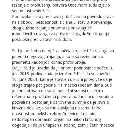
rešenja o produženju pritvora Ustavnom sudu izjavio
sedam ustavnih žalbi.
Podnosilac se u predstavci prituživao na povredu prava
na slobodu i bezbednost iz člana 5. stav 3. Konvencije,
zbog dužine trajanja pritvora i ponavlјajućih
(repetitivnih) razloga za pritvor i zbog dužine trajanja
postupka pred Ustavnim sudom.
Sud je podsetio na opšta načela koja se tiču razloga za
pritvor i njegovog trajanja, a koja su rezimirana u
predmetu Radonjić i Romić protiv Srbije.
Dalјe, Sud je utvrdio da je pritvor podnosioca počeo 3.
jula 2018. godine kada je izručen Srbiji i da se završio
10. juna 2024., kada je stavlјen u kućni pritvor, te da je
stoga trajao pet godina, 11 meseci i sedam dana. Sud
je konstatovao da su se nadležni sudovi u svojim
rešenjima o produženju pritvora podnosiocu prvobitno
pozvali na postojanje osnovane sumnje da je izvršio
krivična dela koja su mu stavlјena na teret, te na
opasnost od bekstva zbog činjenice da je bio
nedostupan domaćim organima nakon kritičnog
događaja i da je uhapšen u stranoj zemlјi četiri meseca