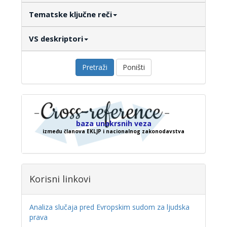
Tematske ključne reči
VS deskriptori
Pretraži
Poništi
baza unakrsnih veza
između članova EKLJP i nacionalnog zakonodavstva
Korisni linkovi
Analiza slučaja pred Evropskim sudom za ljudska
prava