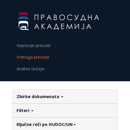
Najnovije presude
Pretraga presuda
Analiza slučaja
Zbirke dokumenata
Filteri
Ključne reči po HUDOC/UN