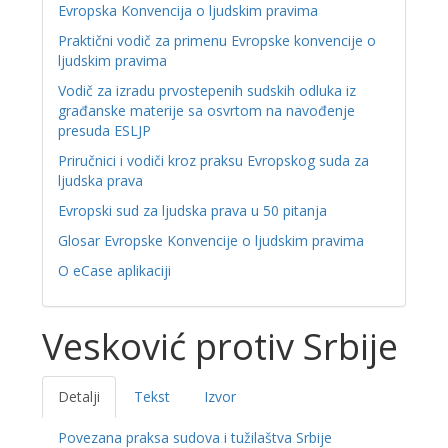
Evropska Konvencija o ljudskim pravima
Praktični vodič za primenu Evropske konvencije o
ljudskim pravima
Vodič za izradu prvostepenih sudskih odluka iz
građanske materije sa osvrtom na navođenje
presuda ESLJP
Priručnici i vodiči kroz praksu Evropskog suda za
ljudska prava
Evropski sud za ljudska prava u 50 pitanja
Glosar Evropske Konvencije o ljudskim pravima
O eCase aplikaciji
Vesković protiv Srbije
Detalji
Tekst
Izvor
Povezana praksa sudova i tužilaštva Srbije