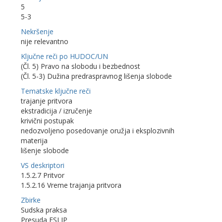
5
5-3
Nekršenje
nije relevantno
Ključne reči po HUDOC/UN
(Čl. 5) Pravo na slobodu i bezbednost
(Čl. 5-3) Dužina predraspravnog lišenja slobode
Tematske ključne reči
trajanje pritvora
ekstradicija / izručenje
krivični postupak
nedozvoljeno posedovanje oružja i eksplozivnih
materija
lišenje slobode
VS deskriptori
1.5.2.7 Pritvor
1.5.2.16 Vreme trajanja pritvora
Zbirke
Sudska praksa
Presuda ESLJP