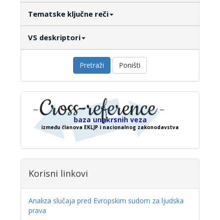
Tematske ključne reči
VS deskriptori
Pretraži
Poništi
baza unakrsnih veza
između članova EKLJP i nacionalnog zakonodavstva
Korisni linkovi
Analiza slučaja pred Evropskim sudom za ljudska
prava