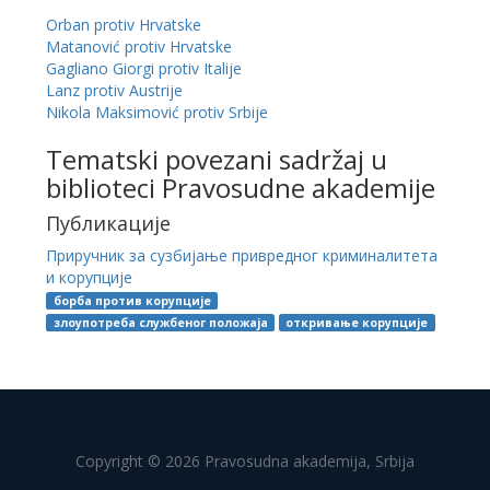
Orban protiv Hrvatske
Matanović protiv Hrvatske
Gagliano Giorgi protiv Italije
Lanz protiv Austrije
Nikola Maksimović protiv Srbije
Tematski povezani sadržaj u
biblioteci Pravosudne akademije
Публикације
Приручник за сузбијање привредног криминалитета
и корупције
борба против корупције
злоупотреба службеног положаја
откривање корупције
Copyright © 2026 Pravosudna akademija, Srbija