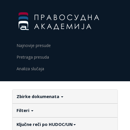
Najnovije presude
Pretraga presuda
Analiza slučaja
Zbirke dokumenata
Filteri
Ključne reči po HUDOC/UN