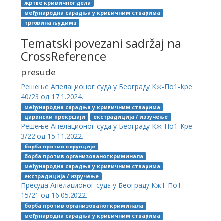
жртве кривичног дела
међународна сарадња у кривичним стварима
трговина људима
Tematski povezani sadržaj na
CrossReference
presude
Решење Апелационог суда у Београду Кж-По1-Кре
40/23 од 17.1.2024.
међународна сарадња у кривичним стварима
царински прекршаји
екстрадиција / изручење
Решење Апелационог суда у Београду Кж-По1-Кре
3/22 од 15.11.2022.
борба против корупције
борба против организованог криминала
међународна сарадња у кривичним стварима
екстрадиција / изручење
Пресуда Апелационог суда у Београду Кж1-По1
15/21 од 16.05.2022.
борба против организованог криминала
међународна сарадња у кривичним стварима