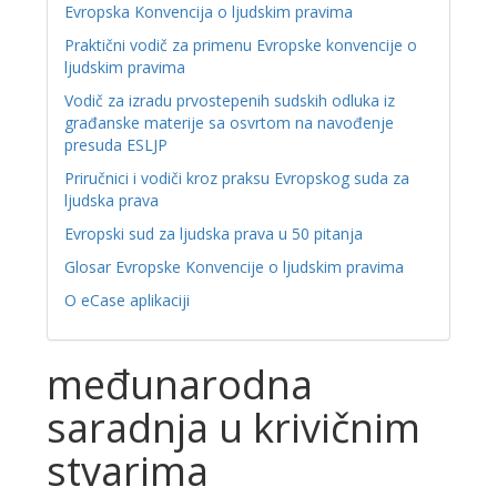
Evropska Konvencija o ljudskim pravima
Praktični vodič za primenu Evropske konvencije o
ljudskim pravima
Vodič za izradu prvostepenih sudskih odluka iz
građanske materije sa osvrtom na navođenje
presuda ESLJP
Priručnici i vodiči kroz praksu Evropskog suda za
ljudska prava
Evropski sud za ljudska prava u 50 pitanja
Glosar Evropske Konvencije o ljudskim pravima
O eCase aplikaciji
međunarodna
saradnja u krivičnim
stvarima