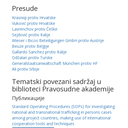
Presude
Krasniqi protiv Hrvatske
Vuković protiv Hrvatske
Lavrenchov protiv Češke
Sejdović protiv Italije
Wieser i Bicos Beteiligungen GmbH protiv Austrije
Beuze protiv Belgije
Gallardo Sanchez protiv Italije
Odžalan protiv Turske
Generalstaatsanwaltschaft München protiv HF
Ali protiv Srbije
Tematski povezani sadržaj u
biblioteci Pravosudne akademije
Публикације
Standard Operating Procedures (SOPs) for investigating
national and transnational trafficking in persons cases
among project countries, making use of international
cooperation tools and techniques