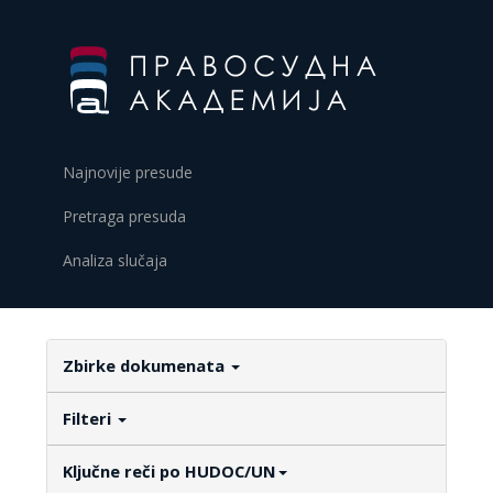
Najnovije presude
Pretraga presuda
Analiza slučaja
Zbirke dokumenata
Filteri
Ključne reči po HUDOC/UN