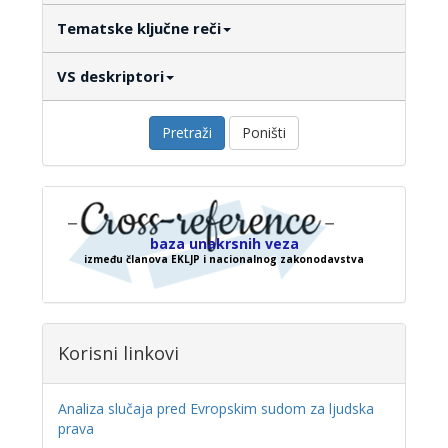
Tematske ključne reči
VS deskriptori
Pretraži
Poništi
baza unakrsnih veza
između članova EKLJP i nacionalnog zakonodavstva
Korisni linkovi
Analiza slučaja pred Evropskim sudom za ljudska
prava